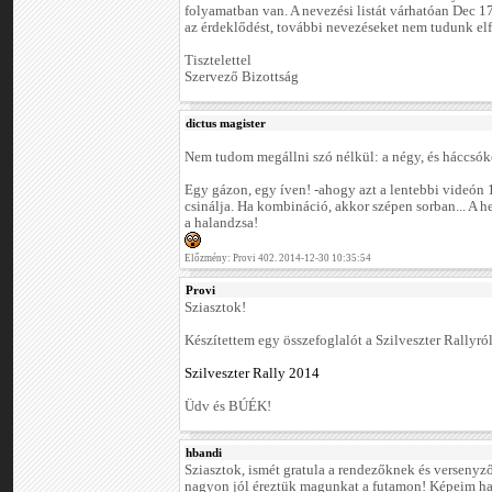
folyamatban van. A nevezési listát várhatóan Dec 1
az érdeklődést, további nevezéseket nem tudunk elf
Tisztelettel
Szervező Bizottság
dictus magister
Nem tudom megállni szó nélkül: a négy, és háccsó
Egy gázon, egy íven! -ahogy azt a lentebbi videón 1
csinálja. Ha kombináció, akkor szépen sorban... A 
a halandzsa!
Előzmény: Provi 402. 2014-12-30 10:35:54
Provi
Sziasztok!
Készítettem egy összefoglalót a Szilveszter Rallyról
Szilveszter Rally 2014
Üdv és BÚÉK!
hbandi
Sziasztok, ismét gratula a rendezőknek és versenyz
nagyon jól éreztük magunkat a futamon! Képeim h