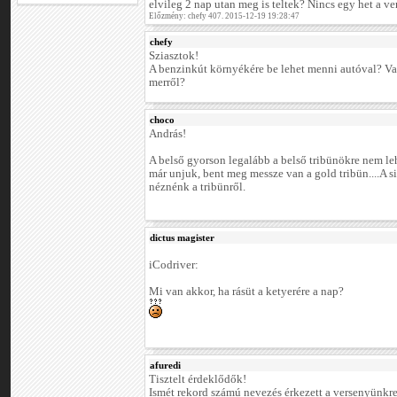
elvileg 2 nap utan meg is teltek? Nincs egy het a ve
Előzmény: chefy 407. 2015-12-19 19:28:47
chefy
Sziasztok!
A benzinkút környékére be lehet menni autóval? Va
merről?
choco
András!
A belső gyorson legalább a belső tribünökre nem le
már unjuk, bent meg messze van a gold tribün....A si
néznénk a tribünről.
dictus magister
iCodriver:
Mi van akkor, ha rásüt a ketyerére a nap?
afuredi
Tisztelt érdeklődők!
Ismét rekord számú nevezés érkezett a versenyünkr