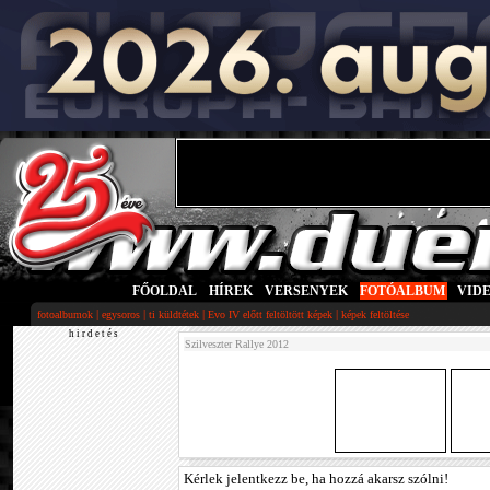
FŐOLDAL
|
HÍREK
|
VERSENYEK
|
FOTÓALBUM
|
VID
|
|
|
|
fotoalbumok
egysoros
ti küldtétek
Evo IV előtt feltöltött képek
képek feltöltése
h i r d e t é s
Szilveszter Rallye 2012
Kérlek jelentkezz be, ha hozzá akarsz szólni!