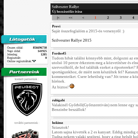
Szilveszter Rallye
Új hozzászólás írása
|<
<<
<
1
2
3
4
Provi
Saját összefoglalóm a 2015-ös versenyről :)
Szilveszter Rallye 2015
Összes oldal:
856696738
Napi oldal:
141925
Fordos45
Jelenleg:
1205
Regisztrált:
0
Tudom hibát találni könnyebb mint, dolgozni az ere
Online regisztráltak:
utolsó 10 percre érkeztem meg a közvetítésre és eln
szervezőktől, de hol találták ezeket a riportereket
sportágunkhoz, de miért nem készültek fel? Katasztr
kommenteiket. Csere lehetőség van? Jót tenne a közv
kiemelt partnerünk :
hírének.
Az biztos!
rubigabi
Valakinél Győrből(Győrszentiván) nem lenne egy s
Benzinbe beszállok!
hokinsz
további partnereink :
Sziasztok!
Latom sajna kivették a 2 es kanyart. Eddig mindig o
Tudna nekem valaki segíteni, hogy a ring belsőt ho