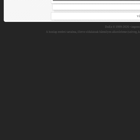
v
DuEn © 1999-2026 •
impres
A honlap eredeti tartalma, illetve oldalainak bármilyen alkotóeleme (szöveg, ké