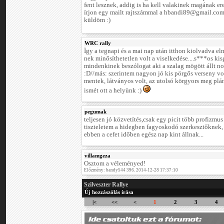
fent lesznek, addig is ha kell valakinek magának er
írjon egy mailt rajtszámmal a hbandi89@gmail.com
küldöm :)
WRC rally
Így a tegnapi és a mai nap után itthon kiolvadva e
nek minősíthetetlen volt a viselkedése....s***os kis
mindenkinek beszólogat aki a szalag mögött állt nor
:D//más: szerintem nagyon jó kis pörgős verseny v
mentek, látványos volt, az utolsó körgyors meg plán
ismét ott a helyünk :)
pegumak
teljesen jó közvetítés,csak egy picit több profizmu
tiszteletem a hidegben fagyoskodó szerkesztőknek, 
ebben a cefet időben egész nap kint állnak...
villamgeza
Osztom a véleményed!
Előzmény: bandy544 396. 2014-12-28 17:37:10
Szilveszter Rallye
Új hozzászólás írása
|<
<<
<
1
2
3
4