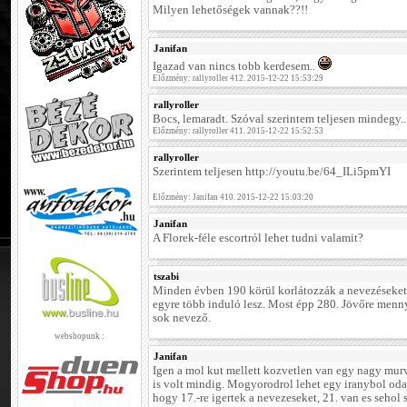
Milyen lehetőségek vannak??!!
Janifan
Igazad van nincs tobb kerdesem..
Előzmény: rallyroller 412. 2015-12-22 15:53:29
rallyroller
Bocs, lemaradt. Szóval szerintem teljesen mindegy..
Előzmény: rallyroller 411. 2015-12-22 15:52:53
rallyroller
Szerintem teljesen http://youtu.be/64_ILi5pmYI
Előzmény: Janifan 410. 2015-12-22 15:03:20
Janifan
A Florek-féle escortról lehet tudni valamit?
tszabi
Minden évben 190 körül korlátozzák a nevezéseket,
egyre több induló lesz. Most épp 280. Jövőre menn
sok nevező.
webshopunk :
Janifan
Igen a mol kut mellett kozvetlen van egy nagy murv
is volt mindig. Mogyorodrol lehet egy iranybol odaj
hogy 17.-re igertek a nevezeseket, 21. van es sehol