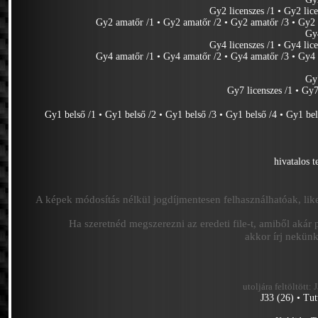
Gy2 licenszes /1
•
Gy2 lice
Gy2 amatőr /1
•
Gy2 amatőr /2
•
Gy2 amatőr /3
•
Gy2 
Gy
Gy4 licenszes /1
•
Gy4 lice
Gy4 amatőr /1
•
Gy4 amatőr /2
•
Gy4 amatőr /3
•
Gy4 
Gy
Gy7 licenszes /1
•
Gy7
Gy1 belső /1
•
Gy1 belső /2
•
Gy1 belső /3
•
Gy1 belső /4
•
Gy1 bel
hivatalos 
A képek módosítás nélkül jogdíjmentesen felhasználhatóak, like
Ha szeretnéd megszerezni az eredeti file-t, amiből akár 
akkor írj nekün
utoljára feltöltött:
J33 (26)
•
Tut