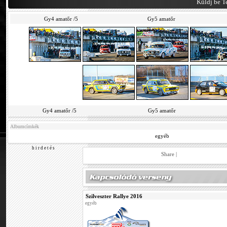
Küldj be Te
Gy4 amatőr /5
Gy5 amatőr
Gy4 amatőr /5
Gy5 amatőr
Albumcímkék
egyéb
h i r d e t é s
Share
|
Szilveszter Rallye 2016
egyéb