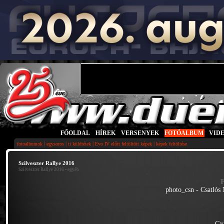
FŐOLDAL
|
HÍREK
|
VERSENYEK
|
FOTÓALBUM
|
VID
|
|
|
|
fotoalbumok
egysoros
ti küldtétek
Evo IV előtt feltöltött képek
képek feltöltése
Szilveszter Rallye 2016
Szilveszter Rallye 2016
• egyéb
photo_csn - Csatlós
Gy