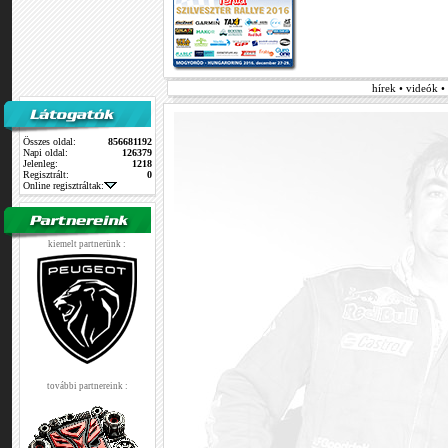
hírek • videók 
Összes oldal:
856681192
Napi oldal:
126379
Jelenleg:
1218
Regisztrált:
0
Online regisztráltak:
kiemelt partnerünk :
további partnereink :