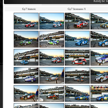
Küldj be Te
Gy7 historic
Gy7 licenszes /1