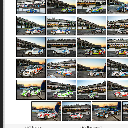
Gy7 historic
Gy7 licenszes /1