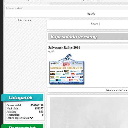
Albumcímkék
egyéb
h i r d e t é s
Share
|
Szilveszter Rallye 2016
egyéb
hírek • videók 
Összes oldal:
856708190
Napi oldal:
153377
Jelenleg:
853
Regisztrált:
0
Online regisztráltak: