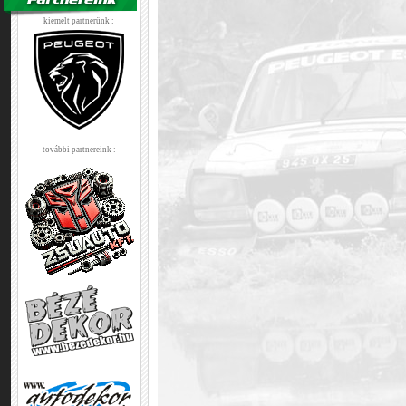
kiemelt partnerünk :
további partnereink :