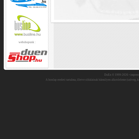
webshopunk :
DuEn © 1999-2026 •
impres
A honlap eredeti tartalma, illetve oldalainak bármilyen alkotóeleme (szöveg, ké