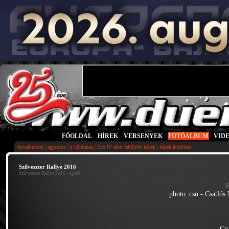
FŐOLDAL
|
HÍREK
|
VERSENYEK
|
FOTÓALBUM
|
VID
|
|
|
|
fotoalbumok
egysoros
ti küldtétek
Evo IV előtt feltöltött képek
képek feltöltése
Szilveszter Rallye 2016
Szilveszter Rallye 2016
• egyéb
photo_csn - Csatlós
Gy