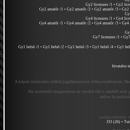
Gy2 licenszes /1
•
Gy2 lice
Gy2 amatőr /1
•
Gy2 amatőr /2
•
Gy2 amatőr /3
•
Gy2 
Gy
Gy4 licenszes /1
•
Gy4 lice
Gy4 amatőr /1
•
Gy4 amatőr /2
•
Gy4 amatőr /3
•
Gy4 
Gy
Gy7 licenszes /1
•
Gy7
Gy1 belső /1
•
Gy1 belső /2
•
Gy1 belső /3
•
Gy1 belső /4
•
Gy1 bel
hivatalos 
A képek módosítás nélkül jogdíjmentesen felhasználhatóak, like
Ha szeretnéd megszerezni az eredeti file-t, amiből akár 
akkor írj nekün
utoljára feltöltött:
J33 (26)
•
Tut