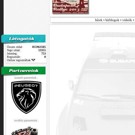
hírek • hírblogok • videók 
Összes oldal:
855963505
Napi oldal:
53355
Jelenleg:
753
Regisztrált:
0
Online regisztráltak:
kiemelt partnerünk :
további partnereink :