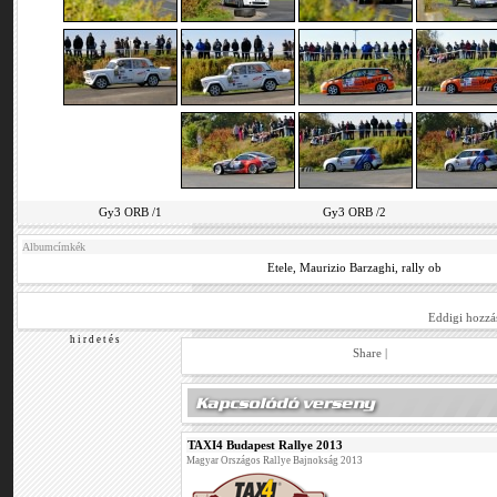
Gy3 ORB /1
Gy3 ORB /2
Albumcímkék
Etele
,
Maurizio Barzaghi
,
rally ob
Eddigi hozzá
h i r d e t é s
Share
|
TAXI4 Budapest Rallye 2013
Magyar Országos Rallye Bajnokság 2013