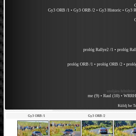
Gy3 ORB /1
•
Gy3 ORB /2
•
Gy3 Historic
•
Gy3 R
prológ Rallye2 /1
•
prológ Ral
prológ ORB /1
•
prológ ORB /2
•
prol
utoljára feltöltött
me (9)
•
Raul (10)
•
WRRHu
Küldj be Te
Gy3 ORB /1
Gy3 ORB /2