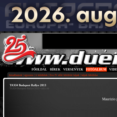
FŐOLDAL
|
HÍREK
|
VERSENYEK
|
FOTÓALBUM
|
VID
|
|
|
|
fotoalbumok
egysoros
ti küldtétek
Evo IV előtt feltöltött képek
képek feltöltése
TAXI4 Budapest Rallye 2013
TAXI4 Budapest Rallye 2013
• rally ob
Maurizio 