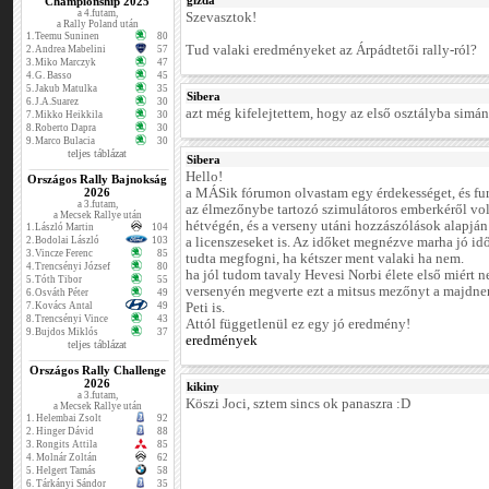
gizda
Championship 2025
a 4.futam,
Szevasztok!
a Rally Poland után
1.
Teemu Suninen
80
Tud valaki eredményeket az Árpádtetői rally-ról?
2.
Andrea Mabelini
57
3.
Miko Marczyk
47
4.
G. Basso
45
5.
Jakub Matulka
35
Sibera
6.
J.A.Suarez
30
azt még kifelejtettem, hogy az első osztályba simán
7.
Mikko Heikkila
30
8.
Roberto Dapra
30
9.
Marco Bulacia
30
teljes táblázat
Sibera
Hello!
Országos Rally Bajnokság
2026
a MÁSik fórumon olvastam egy érdekességet, és furd
a 3.futam,
az élmezőnybe tartozó szimulátoros emberkéről volt
a Mecsek Rallye után
hétvégén, és a verseny utáni hozzászólások alapjá
1.
László Martin
104
2.
Bodolai László
103
a licenszeseket is. Az időket megnézve marha jó i
3.
Vincze Ferenc
85
tudta megfogni, ha kétszer ment valaki ha nem.
4.
Trencsényi József
80
ha jól tudom tavaly Hevesi Norbi élete első miért n
5.
Tóth Tibor
55
versenyén megverte ezt a mitsus mezőnyt a majdnem
6.
Osváth Péter
49
7.
Kovács Antal
49
Peti is.
8.
Trencsényi Vince
43
Attól függetlenül ez egy jó eredmény!
9.
Bujdos Miklós
37
eredmények
teljes táblázat
Országos Rally Challenge
2026
kikiny
a 3.futam,
Köszi Joci, sztem sincs ok panaszra :D
a Mecsek Rallye után
1.
Helembai Zsolt
92
2.
Hinger Dávid
88
3.
Rongits Attila
85
4.
Molnár Zoltán
62
5.
Helgert Tamás
58
6.
Tárkányi Sándor
35