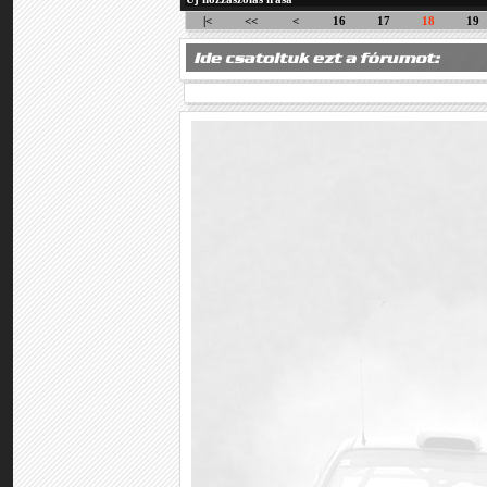
|<
<<
<
16
17
18
19