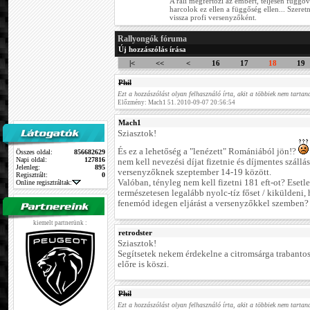
A rali megfertőzi az embert, teljesen függőv
harcolok ez ellen a függőség ellen... Szere
vissza profi versenyzőként.
Rallyongók fóruma
Új hozzászólás írása
|<
<<
<
16
17
18
19
Phil
Ezt a hozzászólást olyan felhasználó írta, akit a többiek nem tartana
Előzmény: Mach1 51. 2010-09-07 20:56:54
Mach1
Sziasztok!
És ez a lehetőség a "lenézett" Romániából jön!?
Összes oldal:
856682629
Napi oldal:
127816
nem kell nevezési díjat fizetnie és díjmentes szállás
Jelenleg:
895
versenyzőknek szeptember 14-19 között.
Regisztrált:
0
Valóban, tényleg nem kell fizetni 181 eft-ot? Esetl
Online regisztráltak:
természetesen legalább nyolc-tíz főset / kiküldeni,
fenemód idegen eljárást a versenyzőkkel szemben?
kiemelt partnerünk :
retrodster
Sziasztok!
Segítsetek nekem érdekelne a citromsárga trabantos
előre is köszi.
Phil
Ezt a hozzászólást olyan felhasználó írta, akit a többiek nem tartana