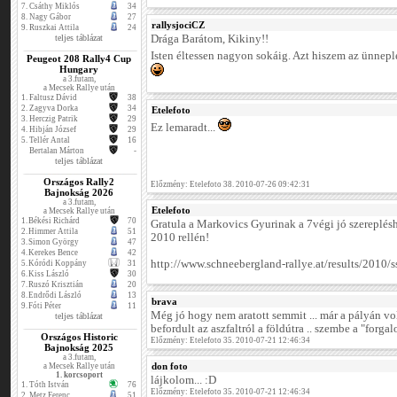
7.
Csáthy Miklós
34
8.
Nagy Gábor
27
rallysjociCZ
9.
Ruszkai Attila
24
teljes táblázat
Drága Barátom, Kikiny!!
Isten éltessen nagyon sokáig. Azt hiszem az ünnepl
Peugeot 208 Rally4 Cup
Hungary
a 3.futam,
a Mecsek Rallye után
1.
Faltusz Dávid
38
2.
Zagyva Dorka
34
Etelefoto
3.
Herczig Patrik
29
Ez lemaradt...
4.
Hibján József
29
5.
Tellér Antal
16
Bertalan Márton
-
teljes táblázat
Országos Rally2
Előzmény: Etelefoto 38. 2010-07-26 09:42:31
Bajnokság 2026
a 3.futam,
Etelefoto
a Mecsek Rallye után
1.
Békési Richárd
70
Gratula a Markovics Gyurinak a 7végi jó szereplés
2.
Himmer Attila
51
2010 rellén!
3.
Simon György
47
4.
Kerekes Bence
42
http://www.schneebergland-rallye.at/results/2010/
5.
Kóródi Koppány
31
6.
Kiss László
30
7.
Ruszó Krisztián
20
8.
Endrődi László
13
brava
9.
Fóti Péter
11
Még jó hogy nem aratott semmit ... már a pályán vo
teljes táblázat
befordult az aszfaltról a földútra .. szembe a "forga
Országos Historic
Előzmény: Etelefoto 35. 2010-07-21 12:46:34
Bajnokság 2025
a 3.futam,
don foto
a Mecsek Rallye után
1. korcsoport
lájkolom... :D
1.
Tóth István
76
Előzmény: Etelefoto 35. 2010-07-21 12:46:34
2.
Metz Ferenc
51