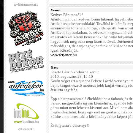
további partnereink :
Vsanci
Kedves Fórumozók!
Ajánlom minden kedves fórum lakónak figyelmébe
Attila hivatalos weboldalát! Továbbá itt kérnék me
amennyiben története, fotója, videója stb. van a bi
Attilával kapcsolatban, és szívesen megosztaná vel
az alkotókkal kérem keressenek! Az oldal folyamat
nagyon sok még soha nem látott fotóval, történettel
már eddig is, de a rajongók, barátok nélkül soha ne
igazi. Köszönjük.
www.ferjancz.hu
Gaca
Fekete László kórházba került
2010. augusztus 28. 15:10
Korán véget ért a quados Fekete László versenye: 
bajnokságot vezető motoros jobb karját versenyzé
átszúrta egy faág.
Épp a bicepszizom alá ékelődött be a fadarab, és dr
Ferenc megpróbálta ugyan kiemelni az ágat, de fel
görcs miatt nem lehetett kivenni azt. Mivel nem ak
megkockáztatni, hogy egy eret megsértsen, inkább
küldte a motorost, aki a körülményekhez képest jól
És folytatta a versenyt !!!
webshopunk :