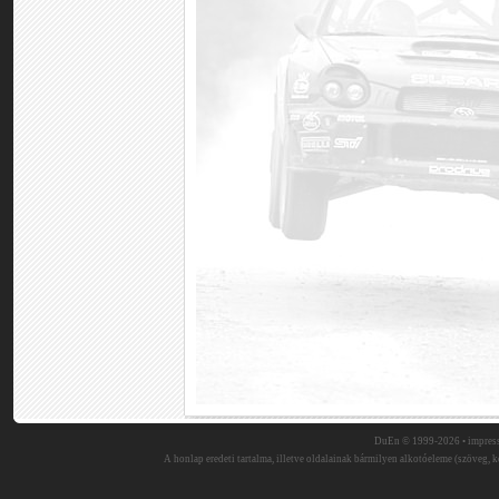
DuEn © 1999-2026 •
impres
A honlap eredeti tartalma, illetve oldalainak bármilyen alkotóeleme (szöveg, ké