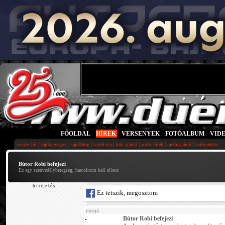
FŐOLDAL
|
HÍREK
|
VERSENYEK
|
FOTÓALBUM
|
VID
|
|
|
|
|
|
|
összes hír
sajtóanyagok
sajtóblog
sajtólista
link ajánló
autós hírek
médiaajánló
autószektor
Bútor Robi befejezi
Ez egy szenvedélybetegség, harcolnom kell ellene
h i r d e t é s
Ez tetszik, megosztom
interjú
Bútor Robi befejezi