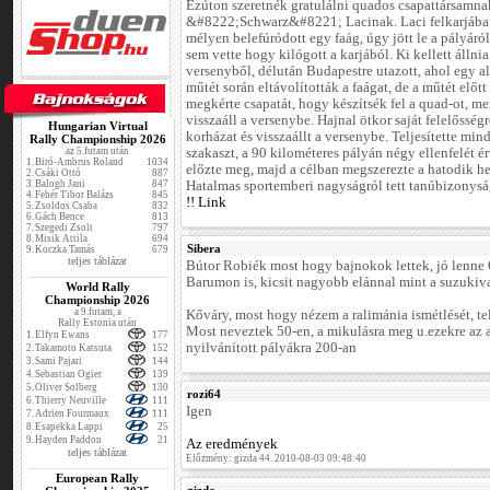
Ezúton szeretnék gratulálni quados csapattársamna
&#8222;Schwarz&#8221; Lacinak. Laci felkarjába
mélyen belefúródott egy faág, úgy jött le a pályáról
sem vette hogy kilógott a karjából. Ki kellett állnia
versenyből, délután Budapestre utazott, ahol egy al
műtét során eltávolították a faágat, de a műtét előt
megkérte csapatát, hogy készítsék fel a quad-ot, me
visszaáll a versenybe. Hajnal ötkor saját felelősség
Hungarian Virtual
korházat és visszaállt a versenybe. Teljesítette mi
Rally Championship 2026
az 5.futam után
szakaszt, a 90 kilométeres pályán négy ellenfelét ér
1.
Biró-Ambrus Roland
1034
előzte meg, majd a célban megszerezte a hatodik he
2.
Csáki Ottó
887
3.
Balogh Jani
847
Hatalmas sportemberi nagyságról tett tanúbizonys
4.
Fehér Tibor Balázs
845
!! Link
5.
Zsoldos Csaba
832
6.
Gách Bence
813
7.
Szegedi Zsolt
797
8.
Misik Attila
694
Sibera
9.
Koczka Tamás
679
teljes táblázat
Bútor Robiék most hogy bajnokok lettek, jó lenne Ő
Barumon is, kicsit nagyobb elánnal mint a suzukiva
World Rally
Championship 2026
a 9.futam, a
Kőváry, most hogy nézem a ralimánia ismétlését, telj
Rally Estonia után
Most neveztek 50-en, a mikulásra meg u.ezekre az
1.
Elfyn Ewans
177
nyilvánított pályákra 200-an
2.
Takamoto Katsuta
152
3.
Sami Pajari
144
4.
Sebastian Ogier
139
5.
Oliver Solberg
130
rozi64
6.
Thierry Neuville
111
Igen
7.
Adrien Fourmaux
111
8.
Esapekka Lappi
25
9.
Hayden Paddon
21
Az eredmények
teljes táblázat
Előzmény: gizda 44. 2010-08-03 09:48:40
European Rally