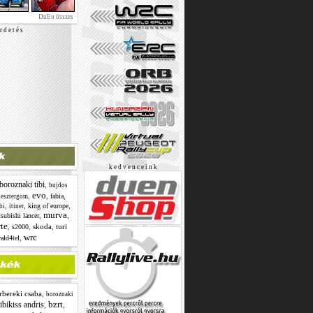
DuEn összes
r d e t é s
k e d v e n c e i n k
boroznaki tibi
,
bujdos
evo
,
,
,
,
fabia
esztergom
,
,
,
king of europe
bi
itiner
murva
,
,
subishi lancer
rte
,
,
skoda
,
turi
s2000
wrc
,
ald4tel
rbereki csaba
,
boroznaki
bzrt
ibikiss andris
,
,