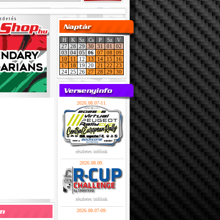
r d e t é s
H
K
Sz
Cs
P
Sz
V
27
28
29
30
31
01
02
03
04
05
06
07
08
09
10
11
12
13
14
15
16
17
18
19
20
21
22
23
24
25
26
27
28
29
30
2026.08.07-11.
részletes infóink
2026.08.09.
részletes infóink
2026.08.07-09.