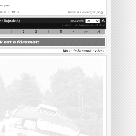
ményem.
-02-06 01:19:54
Nekem az a véleményem, hogy...
nt Bajnokság
oldalanként
|
összesen: 542 hozzászólás • 28 oldal
1
2
3
4
5
>
>>
>|
hírek • fotóalbumok • videók