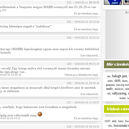
532. • 2016-05-11 08:50:59
közölhetnének a Veszprém megyei MARB versenyről ami 05.28-29-re van
s !!!!
h i 
Én azt mondom, hogy...
531. • 2016-02-22 20:13:50
yleg lehetséges engedi a "szabályzat"
Én azt mondom, hogy...
530. • 2016-02-22 16:15:22
 lehet egy (MARB) bajnoksagban ugyan azon napon két verseny különböző
 komoly.
Erre válaszolok...
529. • 2016-02-16 09:25:19
 viccelj! Egy hónap múlva első verseny,de semmi hivatalos nincsen
ész úgy,ahogy van...
16-02-15 19:33:10
Nekem az a véleményem, hogy...
balogh jani
,
,
asi
drift
,
,
miki
duen
528. • 2016-02-15 19:33:10
,
grepton
herczig nor
latom megjelenni az mnasz/atb álltal beigért kérdőivet amit itt szerettek
mafc
,
,
mit
miskolc
gy az időhúzás.
rallyracing
,
,
n4
Erre válaszolok...
tomi
,
w
527. • 2016-02-10 11:29:57
, reméljük, hogy hamarosan írott formában is megjelenik.
végéig nem változtatják meg/
16-02-10 10:14:12
Én azt mondom, hogy...
asi
,
,
,
bo
2107
bmw
boroznaki t
,
tibi
526. • 2016-02-10 10:14:12