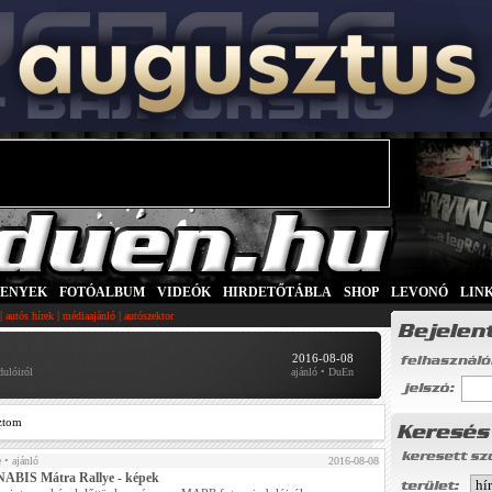
SENYEK
|
FOTÓALBUM
|
VIDEÓK
|
HIRDETŐTÁBLA
|
SHOP
|
LEVONÓ
|
LIN
|
|
|
autós hírek
médiaajánló
autószektor
2016-08-08
ulóiról
ajánló • DuEn
ztom
e
• ajánló
2016-08-08
BIS Mátra Rallye - képek