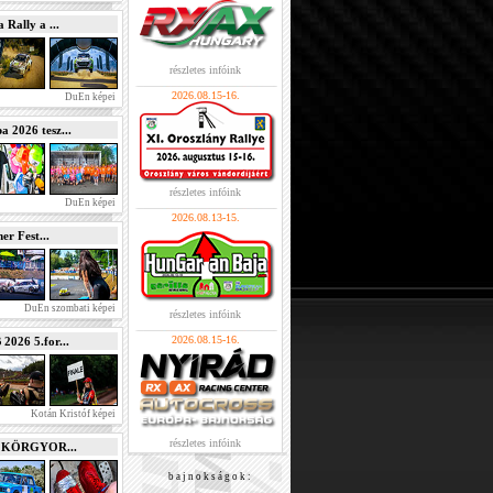
Rally a ...
részletes infóink
2026.08.15-16.
DuEn képei
2026 tesz...
részletes infóink
DuEn képei
2026.08.13-15.
r Fest...
DuEn szombati képei
részletes infóink
2026.08.15-16.
026 5.for...
Kotán Kristóf képei
részletes infóink
e KÖRGYOR...
b a j n o k s á g o k :