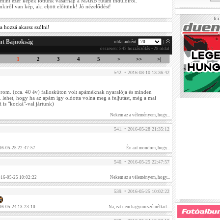
mint ezer képek lőttünk vasárnap a MARB futam indulóiról.
kiről van kép, aki eljött előttünk! Jó nézelődést!
h i 
a hozzá akarsz szólni!
nt Bajnokság
oldalanként
|
összesen: 542 hozzászólás • 28 oldal
1
2
3
4
5
>
>>
>|
542. • 2016-08-10 13:36:42
orom. (cca. 40 év) falloskúton volt apáméknak nyaralója és minden
. lehet, hogy ha az apám így oldotta volna meg a feljutást, még a mai
 is "kocká"-val jártunk)
Nekem az a véleményem, hogy...
541. • 2016-05-28 21:35:12
16-05-25 22:47:57
Én azt mondom, hogy...
540. • 2016-05-25 22:47:57
016-05-25 10:02:22
Nekem az a véleményem, hogy...
539. • 2016-05-25 10:02:22
16-05-24 13:23:10
Na, ezt nem hagyom szó nélkül...