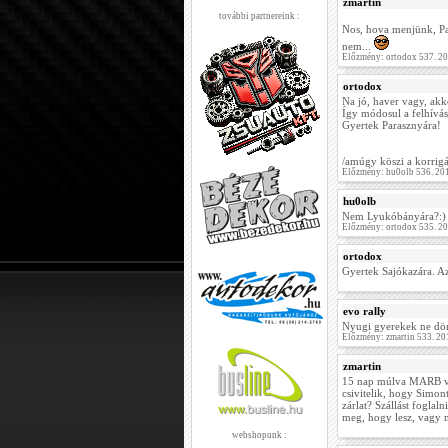
zmartin
további partnereink :
Nos, hova menjünk, P
nem...
Előzmény: ortodox 537. 2
ortodox
Na jó, haver vagy, akk
Így módosul a felhívás
Gyertek Parasznyára!
/amúgy köszi a korrigál
Előzmény: hu0olb 536. 20
hu0olb
Nem Lyukóbányára?:)
Előzmény: ortodox 535. 2
ortodox
Gyertek Sajókazára. Az
evo rally
Nyugi gyerekek ne dö
Előzmény: zmartin 533. 20
zmartin
15 nap múlva MARB ve
csivitelik, hogy Simon
zárlat? Szállást fogl
meg, hogy lesz, vagy n
webshopunk :