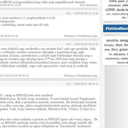
crash
,
,
gopro
j
az ARVSZ-el kapcsolatban,hogy idén még engedékenyek lesznek.
onb
,
mitsubishi
016-02-09 21:23:44
Erre válaszolok...
s2000
skoda fa
,
525. • 2016-02-09 21:23:44
,
wrc
toyota celica 
,
vfts
 mint amilyen a 3. megbeszélésen is volt.
beleegyezés.
 a lehetőség, szinte senki sem élt vele.
6-02-09 20:14:41
Nekem az a véleményem, hogy...
ausztria
autogr
,
du
524. • 2016-02-09 20:14:41
duen
,
,
drtrophy
it nem érdekel,vagy moderálva van minden hsz? csak egy gondolat...ülés,
frici
gemer
,
,
etele
gy a felhajtás..minden versenyen aláíratják a papírokat,hogy saját
,
,
rallysprint
vb
tosítást ,kocsira ,személyekre..a nézők saját felelősségre tekintik meg a
,
szlal
simontornya
vagyok értetlen,vagy tényleg ilyen s***ok 2016-ban még mindig a
k?némely esetben túlszabályzott,máshol káoszos..nem csodálom hogy sokan
toyota cel
 külhonban csinálják..vagy csak egyszerűen: oszd meg és uralkodj
 523. 2016-02-07 08:45:12
Nekem az a véleményem, hogy...
523. • 2016-02-07 08:45:12
tőr", amíg az MNASZ bele nem rondított.
 oldalról jössz. Ki kell, hogy mondjam: Ti nem értetek hozzá! Fogalmatok
tnének azok, akik a sprinteken mennek, mennének. Ha kíváncsiak lennétek
ne a rallye ezen ága, akkor megkérdezhetnétek azokat, akiknek egyébként
jogaikat. Csak, hogy hármat említsek, Mészáros Iván, Tódori, Üveges és a
ikor lett volna realitása a sprintet az MNASZ égisze alá vonni, régen... De
ha az MNASZ máshogy tudott volna hozzáállni, mint ahogy később állt.
, újra kellene kezdeni az egész felépítését az "ősrendezők" módszerei