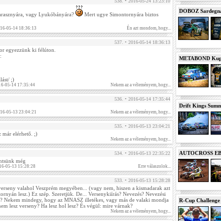
538. • 2016-05-24 13:23:10
DOBOZ Sardegna 
arasznyára, vagy Lyukóbányára?
Mert ugye Simontornyára biztos
016-05-14 18:36:13
Én azt mondom, hogy...
537. • 2016-05-14 18:36:13
or egyezzünk ki félúton.
:
METABOND Kupa 
ást/ ;)
16-05-14 17:35:44
Nekem az a véleményem, hogy...
536. • 2016-05-14 17:35:44
Drift Kings Summe
016-05-13 23:04:21
Nekem az a véleményem, hogy...
535. • 2016-05-13 23:04:21
 már elérhető. ;)
Nekem az a véleményem, hogy...
AUTOCROSS EB 2
534. • 2016-05-13 22:35:22
ntsünk még
16-05-13 15:28:28
Erre válaszolok...
533. • 2016-05-13 15:28:28
rseny valahol Veszprém megyében... (vagy nem, hiszen a kismadarak azt
tornyán lesz.) Ez szép. Szeretjük. De... Versenykiírás? Nevezés? Nevezési
alni? Nekem mindegy, hogy az MNASZ illetékes, vagy más de valaki mondja
R-Cup Challeng
em lesz verseny? Ha lesz hol lesz? És végül: mire várnak?
Nekem az a véleményem, hogy...