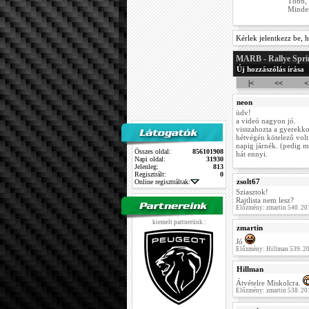
Több, 
Minden
Kérlek jelentkezz be, h
MARB - Rallye Spri
Új hozzászólás írása
|<
<<
<
neon
üdv!
a videó nagyon jó.
visszahozta a gyerekk
hétvégén kötelező volt
napig járnék. (pedig mi
Összes oldal:
856101908
hát ennyi.
Napi oldal:
31930
Jelenleg:
813
Regisztrált:
0
zsolt67
Online regisztráltak:
Sziasztok!
Rajtlista nem lesz?
Előzmény: zmartin 540. 20
kiemelt partnerünk :
zmartin
Jó
Előzmény: Hillman 539. 2
Hillman
Átvételre Miskolcra.
Előzmény: zmartin 538. 20