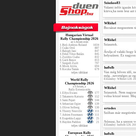
Sziszkoo83
Valami infót igazán 
kiirva,ha nem lesz azt i
WRöhrl
Bocsánat megneztem tén
Hungarian Virtual
Rally Championship 2026
WRöhrl
az 5.futam után
Sziasztok.
1.
Biró-Ambrus Roland
1034
2.
Csáki Ottó
887
3.
Balogh Jani
847
Árulja el valaki hogy
4.
Fehér Tibor Balázs
845
helyszínen. Ez nagyon
5.
Zsoldos Csaba
832
6.
Gách Bence
813
7.
Szegedi Zsolt
797
8.
Misik Attila
694
hu0olb
9.
Koczka Tamás
679
Van még bőven idő, ne
teljes táblázat
még...nevetséges az eg
Előzmény: WRöhrl 528. 20
World Rally
Championship 2026
a 9.futam, a
WRöhrl
Rally Estonia után
Sziasztok. Nem nagyon 
1.
Elfyn Ewans
177
volna közzé tenni. Me
2.
Takamoto Katsuta
152
3.
Sami Pajari
144
4.
Sebastian Ogier
139
5.
Oliver Solberg
130
ortodox
6.
Thierry Neuville
111
Szóban már megtörtént
7.
Adrien Fourmaux
111
8.
Esapekka Lappi
25
/bónusz, ha a szezon 
9.
Hayden Paddon
21
Előzmény: hu0olb 526. 20
teljes táblázat
European Rally
hu0olb