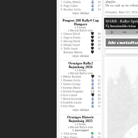
alapján.
7.
Csáthy Miklós
34
De ez csak az én véle
8.
Nagy Gábor
27
9.
Ruszkai Attila
24
Előzmény: Büki 521. 2016
teljes táblázat
Peugeot 208 Rally4 Cup
MARB - Rallye Spri
Hungary
Új hozzászólás írása
a 3.futam,
a Mecsek Rallye után
|<
<<
<
1.
Faltusz Dávid
38
2.
Zagyva Dorka
34
3.
Herczig Patrik
29
4.
Hibján József
29
5.
Tellér Antal
16
Bertalan Márton
-
teljes táblázat
Országos Rally2
Bajnokság 2026
a 3.futam,
a Mecsek Rallye után
1.
Békési Richárd
70
2.
Himmer Attila
51
3.
Simon György
47
4.
Kerekes Bence
42
5.
Kóródi Koppány
31
6.
Kiss László
30
7.
Ruszó Krisztián
20
8.
Endrődi László
13
9.
Fóti Péter
11
teljes táblázat
Országos Historic
Bajnokság 2025
a 3.futam,
a Mecsek Rallye után
1. korcsoport
1.
Tóth István
76
2.
Metz Ferenc
51