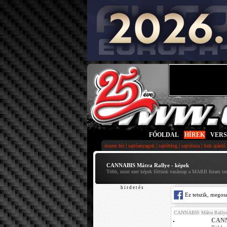
FŐOLDAL
|
HÍREK
|
VER
|
|
|
|
összes hír
sajtóanyagok
sajtóblog
sajtólista
link ajánló
CANNABIS Mátra Rallye - képek
Több, mint ezer képek lőttünk vasárnap a MARB futam ind
h i r d e t é s
Ez tetszik, megos
CANNABIS Mátra Rally
CANNA