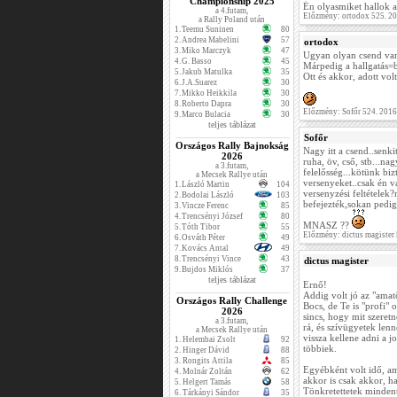
Championship 2025
Én olyasmiket hallok 
a 4.futam,
Előzmény: ortodox 525. 2
a Rally Poland után
1.
Teemu Suninen
80
2.
Andrea Mabelini
57
ortodox
3.
Miko Marczyk
47
Ugyan olyan csend van,
4.
G. Basso
45
Márpedig a hallgatás=
5.
Jakub Matulka
35
Ott és akkor, adott volt
6.
J.A.Suarez
30
7.
Mikko Heikkila
30
8.
Roberto Dapra
30
Előzmény: Sofőr 524. 201
9.
Marco Bulacia
30
teljes táblázat
Sofőr
Országos Rally Bajnokság
Nagy itt a csend..senk
2026
ruha, öv, cső, stb...na
a 3.futam,
felelősség...kötünk biz
a Mecsek Rallye után
versenyeket..csak én 
1.
László Martin
104
versenyzési feltétele
2.
Bodolai László
103
befejezték,sokan pedig
3.
Vincze Ferenc
85
4.
Trencsényi József
80
MNASZ ??
5.
Tóth Tibor
55
Előzmény: dictus magister
6.
Osváth Péter
49
7.
Kovács Antal
49
8.
Trencsényi Vince
43
dictus magister
9.
Bujdos Miklós
37
teljes táblázat
Ernő!
Addig volt jó az "ama
Országos Rally Challenge
Bocs, de Te is "profi"
2026
sincs, hogy mit szere
a 3.futam,
rá, és szívügyetek len
a Mecsek Rallye után
vissza kellene adni a 
1.
Helembai Zsolt
92
többiek.
2.
Hinger Dávid
88
3.
Rongits Attila
85
Egyébként volt idő, am
4.
Molnár Zoltán
62
akkor is csak akkor, 
5.
Helgert Tamás
58
Tönkretettetek mindent
6.
Tárkányi Sándor
35