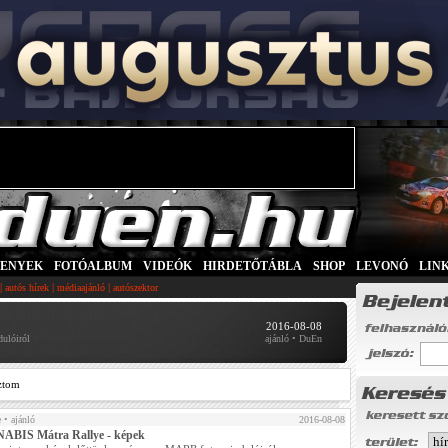
SENYEK
|
FOTÓALBUM
|
VIDEÓK
|
HIRDETŐTÁBLA
|
SHOP
|
LEVONÓ
|
LIN
|
|
|
autós hírek
médiaajánló
autószektor
2016-08-08
ulóiról
ajánló • DuEn
ztom
e
• ajánló
2016-08-08
BIS Mátra Rallye - képek