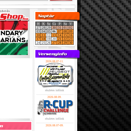
r d e t é s
H
K
Sz
Cs
P
Sz
V
27
28
29
30
31
01
02
03
04
05
06
07
08
09
10
11
12
13
14
15
16
17
18
19
20
21
22
23
24
25
26
27
28
29
30
2026.08.07-11.
részletes infóink
2026.08.09.
részletes infóink
2026.08.07-09.