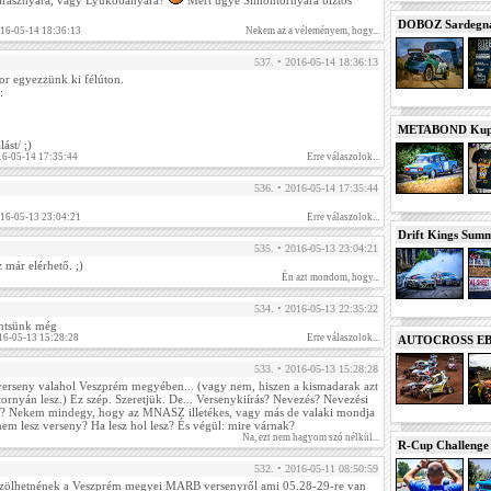
arasznyára, vagy Lyukóbányára?
Mert ugye Simontornyára biztos
DOBOZ Sardegna 
016-05-14 18:36:13
Nekem az a véleményem, hogy...
537. • 2016-05-14 18:36:13
or egyezzünk ki félúton.
:
METABOND Kupa 
ást/ ;)
16-05-14 17:35:44
Erre válaszolok...
536. • 2016-05-14 17:35:44
016-05-13 23:04:21
Erre válaszolok...
Drift Kings Summe
535. • 2016-05-13 23:04:21
 már elérhető. ;)
Én azt mondom, hogy...
534. • 2016-05-13 22:35:22
ntsünk még
16-05-13 15:28:28
Erre válaszolok...
AUTOCROSS EB 2
533. • 2016-05-13 15:28:28
rseny valahol Veszprém megyében... (vagy nem, hiszen a kismadarak azt
tornyán lesz.) Ez szép. Szeretjük. De... Versenykiírás? Nevezés? Nevezési
alni? Nekem mindegy, hogy az MNASZ illetékes, vagy más de valaki mondja
em lesz verseny? Ha lesz hol lesz? És végül: mire várnak?
Na, ezt nem hagyom szó nélkül...
R-Cup Challeng
532. • 2016-05-11 08:50:59
közölhetnének a Veszprém megyei MARB versenyről ami 05.28-29-re van