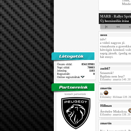
Több, 
Minden
MARB - Rallye Spri
Új hozzászólás írása
|<
<<
<
neon
üdv!
a videó nagyon jó.
visszahozta a gyerekk
hétvégén kötelező volt
napig járnék. (pedig mi
hát ennyi.
Összes oldal:
856139981
Napi oldal:
70003
zsolt67
Jelenleg:
1103
Sziasztok!
Regisztrált:
0
Rajtlista nem lesz?
Online regisztráltak:
Előzmény: zmartin 540. 20
zmartin
Jó
kiemelt partnerünk :
Előzmény: Hillman 539. 2
Hillman
Átvételre Miskolcra.
Előzmény: zmartin 538. 20
zmartin