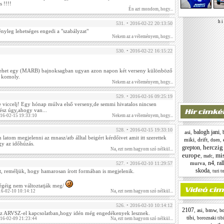
s !!!!
Én azt mondom, hogy...
h i 
531. • 2016-02-22 20:13:50
yleg lehetséges engedi a "szabályzat"
Nekem az a véleményem, hogy...
530. • 2016-02-22 16:15:22
 lehet egy (MARB) bajnoksagban ugyan azon napon két verseny különböző
 komoly.
Nekem az a véleményem, hogy...
529. • 2016-02-16 09:25:19
 viccelj! Egy hónap múlva első verseny,de semmi hivatalos nincsen
ész úgy,ahogy van...
16-02-15 19:33:10
Nekem az a véleményem, hogy...
528. • 2016-02-15 19:33:10
balogh jani
asi
,
,
latom megjelenni az mnasz/atb álltal beigért kérdőivet amit itt szerettek
miki
,
drift
,
,
duen
gy az időhúzás.
herczig
grepton
,
Na, ezt nem hagyom szó nélkül...
europe
mi
,
,
mafc
n4
ral
murva
,
,
527. • 2016-02-10 11:29:57
skoda
,
, reméljük, hogy hamarosan írott formában is megjelenik.
turi t
végéig nem változtatják meg/
16-02-10 10:14:12
Na, ezt nem hagyom szó nélkül...
526. • 2016-02-10 10:14:12
2107
,
,
bmw
,
asi
bo
az ARVSZ-el kapcsolatban,hogy idén még engedékenyek lesznek.
tibi
,
boroznaki tibi
016-02-09 21:23:44
Na, ezt nem hagyom szó nélkül...