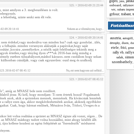
gopro
janik
,
,
jana
onboard
,
rallymov
525. • 2016-02-09 21:23:44
,
wrc
subaru imprez
 mint amilyen a 3. megbeszélésen is volt.
gtfour
beleegyezés.
trabant
t
,
,
 a lehetőség, szinte senki sem élt vele.
6-02-09 20:14:41
Nekem az a véleményem, hogy...
ausztria
524. • 2016-02-09 20:14:41
,
autogrill
it nem érdekel,vagy moderálva van minden hsz? csak egy gondolat...ülés,
,
duen
,
drtrophy
du
gy a felhajtás..minden versenyen aláíratják a papírokat,hogy saját
etele
frici
,
,
geme
tosítást ,kocsira ,személyekre..a nézők saját felelősségre tekintik meg a
rally
rally vb
,
vagyok értetlen,vagy tényleg ilyen s***ok 2016-ban még mindig a
k?némely esetben túlszabályzott,máshol káoszos..nem csodálom hogy sokan
simon
salak
,
 külhonban csinálják..vagy csak egyszerűen: oszd meg és uralkodj
szombathely
 523. 2016-02-07 08:45:12
Na, ezt nem hagyom szó nélkül...
523. • 2016-02-07 08:45:12
tőr", amíg az MNASZ bele nem rondított.
 oldalról jössz. Ki kell, hogy mondjam: Ti nem értetek hozzá! Fogalmatok
tnének azok, akik a sprinteken mennek, mennének. Ha kíváncsiak lennétek
ne a rallye ezen ága, akkor megkérdezhetnétek azokat, akiknek egyébként
jogaikat. Csak, hogy hármat említsek, Mészáros Iván, Tódori, Üveges és a
ikor lett volna realitása a sprintet az MNASZ égisze alá vonni, régen... De
ha az MNASZ máshogy tudott volna hozzáállni, mint ahogy később állt.
, újra kellene kezdeni az egész felépítését az "ősrendezők" módszerei
ményem.