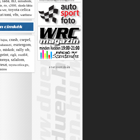
lada
a
m3
,
,
,
,
mitsubishi
,
,
,
ie
skoda fabia
rte
s2000
toyota celica
,
a wrc
uri tomi
vfts
,
,
wartbmw
crash
csepel
,
,
,
,
bajna
esztergom
,
,
naharaszti
rally ob
miskolc
,
,
,
r
sprint
,
rigli
,
rozi64
,
szlalom
tornya
,
,
teszt
,
,
,
toyota celica gts
s t a t i s z t i k á k
zsiros