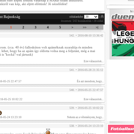
mint ezer képek lőttünk vasárnap a MARB futam indulóiról.
kiről van kép, aki eljött előttünk! Jó nézelődést!
h i 
nt Bajnokság
oldalanként
|
összesen: 542 hozzászólás • 28 oldal
1
2
3
4
5
>
>>
>|
542. • 2016-08-10 13:36:42
orom. (cca. 40 év) falloskúton volt apáméknak nyaralója és minden
. lehet, hogy ha az apám így oldotta volna meg a feljutást, még a mai
 is "kocká"-val jártunk)
Erre válaszolok...
541. • 2016-05-28 21:35:12
16-05-25 22:47:57
Én azt mondom, hogy...
540. • 2016-05-25 22:47:57
016-05-25 10:02:22
Erre válaszolok...
539. • 2016-05-25 10:02:22
16-05-24 13:23:10
Nekem az a véleményem, hogy...
538. • 2016-05-24 13:23:10