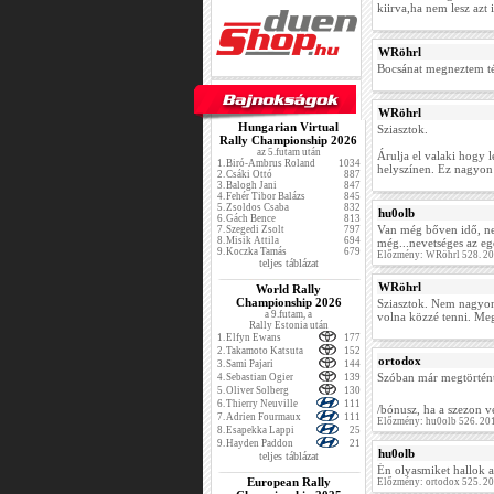
kiirva,ha nem lesz azt i
WRöhrl
Bocsánat megneztem tén
WRöhrl
Hungarian Virtual
Sziasztok.
Rally Championship 2026
az 5.futam után
Árulja el valaki hogy
1.
Biró-Ambrus Roland
1034
helyszínen. Ez nagyon
2.
Csáki Ottó
887
3.
Balogh Jani
847
4.
Fehér Tibor Balázs
845
5.
Zsoldos Csaba
832
hu0olb
6.
Gách Bence
813
Van még bőven idő, ne
7.
Szegedi Zsolt
797
8.
Misik Attila
694
még...nevetséges az eg
9.
Koczka Tamás
679
Előzmény: WRöhrl 528. 20
teljes táblázat
WRöhrl
World Rally
Championship 2026
Sziasztok. Nem nagyon 
a 9.futam, a
volna közzé tenni. Me
Rally Estonia után
1.
Elfyn Ewans
177
2.
Takamoto Katsuta
152
ortodox
3.
Sami Pajari
144
Szóban már megtörtént
4.
Sebastian Ogier
139
5.
Oliver Solberg
130
6.
Thierry Neuville
111
/bónusz, ha a szezon 
7.
Adrien Fourmaux
111
Előzmény: hu0olb 526. 20
8.
Esapekka Lappi
25
9.
Hayden Paddon
21
hu0olb
teljes táblázat
Én olyasmiket hallok 
European Rally
Előzmény: ortodox 525. 2