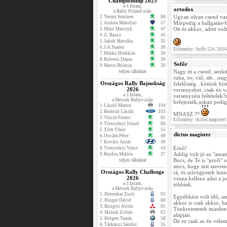
Championship 2025
a 4.futam,
ortodox
a Rally Poland után
Ugyan olyan csend van,
1.
Teemu Suninen
80
Márpedig a hallgatás=
2.
Andrea Mabelini
57
Ott és akkor, adott volt
3.
Miko Marczyk
47
4.
G. Basso
45
5.
Jakub Matulka
35
6.
J.A.Suarez
30
Előzmény: Sofőr 524. 201
7.
Mikko Heikkila
30
8.
Roberto Dapra
30
Sofőr
9.
Marco Bulacia
30
teljes táblázat
Nagy itt a csend..senk
ruha, öv, cső, stb...na
Országos Rally Bajnokság
felelősség...kötünk biz
2026
versenyeket..csak én 
a 3.futam,
versenyzési feltétele
a Mecsek Rallye után
befejezték,sokan pedig
1.
László Martin
104
2.
Bodolai László
103
MNASZ ??
3.
Vincze Ferenc
85
Előzmény: dictus magister
4.
Trencsényi József
80
5.
Tóth Tibor
55
dictus magister
6.
Osváth Péter
49
7.
Kovács Antal
49
Ernő!
8.
Trencsényi Vince
43
Addig volt jó az "ama
9.
Bujdos Miklós
37
teljes táblázat
Bocs, de Te is "profi"
sincs, hogy mit szere
Országos Rally Challenge
rá, és szívügyetek len
2026
vissza kellene adni a 
a 3.futam,
többiek.
a Mecsek Rallye után
1.
Helembai Zsolt
92
Egyébként volt idő, am
2.
Hinger Dávid
88
akkor is csak akkor, 
3.
Rongits Attila
85
Tönkretettetek mindent
4.
Molnár Zoltán
62
alapján.
5.
Helgert Tamás
58
De ez csak az én véle
6.
Tárkányi Sándor
35