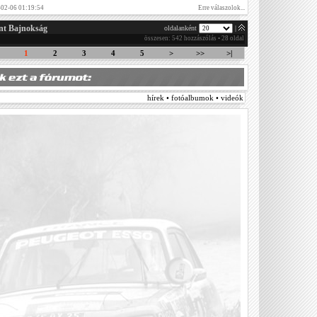
-02-06 01:19:54
Erre válaszolok...
nt Bajnokság
oldalanként
|
összesen: 542 hozzászólás • 28 oldal
1
2
3
4
5
>
>>
>|
hírek • fotóalbumok • videók