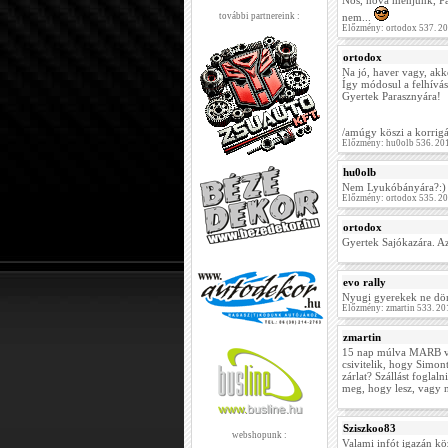
Nos, hova menjünk, P
további partnereink :
nem...
Előzmény: ortodox 537. 2
ortodox
Na jó, haver vagy, akk
Így módosul a felhívás
Gyertek Parasznyára!
/amúgy köszi a korrigál
Előzmény: hu0olb 536. 20
hu0olb
Nem Lyukóbányára?:)
Előzmény: ortodox 535. 2
ortodox
Gyertek Sajókazára. Az
evo rally
Nyugi gyerekek ne dö
Előzmény: zmartin 533. 20
zmartin
15 nap múlva MARB ve
csivitelik, hogy Simon
zárlat? Szállást fogl
meg, hogy lesz, vagy n
Sziszkoo83
webshopunk :
Valami infót igazán 