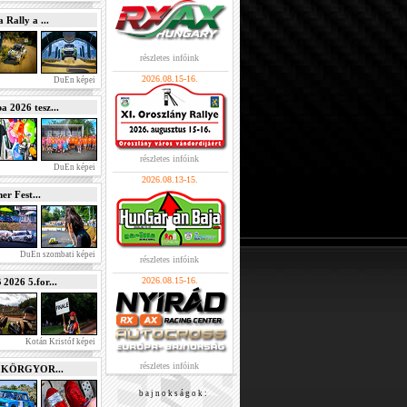
Rally a ...
részletes infóink
2026.08.15-16.
DuEn képei
2026 tesz...
részletes infóink
DuEn képei
2026.08.13-15.
r Fest...
DuEn szombati képei
részletes infóink
2026.08.15-16.
026 5.for...
Kotán Kristóf képei
részletes infóink
e KÖRGYOR...
b a j n o k s á g o k :