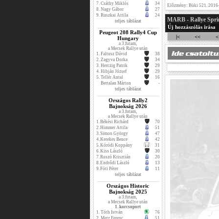
7.
Csáthy Miklós
34
Előzmény: Büki 521. 2016
8.
Nagy Gábor
27
9.
Ruszkai Attila
24
MARB - Rallye Spri
teljes táblázat
Új hozzászólás írása
Peugeot 208 Rally4 Cup
|<
<<
<
Hungary
a 3.futam,
a Mecsek Rallye után
1.
Faltusz Dávid
38
2.
Zagyva Dorka
34
3.
Herczig Patrik
29
4.
Hibján József
29
5.
Tellér Antal
16
Bertalan Márton
-
teljes táblázat
Országos Rally2
Bajnokság 2026
a 3.futam,
a Mecsek Rallye után
1.
Békési Richárd
70
2.
Himmer Attila
51
3.
Simon György
47
4.
Kerekes Bence
42
5.
Kóródi Koppány
31
6.
Kiss László
30
7.
Ruszó Krisztián
20
8.
Endrődi László
13
9.
Fóti Péter
11
teljes táblázat
Országos Historic
Bajnokság 2025
a 3.futam,
a Mecsek Rallye után
1. korcsoport
1.
Tóth István
76
2.
Metz Ferenc
51