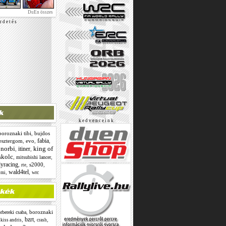
DuEn összes
r d e t é s
k e d v e n c e i n k
boroznaki tibi
,
bujdos
fabia
esztergom
,
evo
,
,
 norbi
king of
itiner
,
,
skolc
,
,
mitsubishi lancer
lyracing
,
,
s2000
,
rte
wald4tel
,
,
wrc
omi
,
boroznaki
rbereki csaba
bzrt
,
,
,
kiss andris
crash