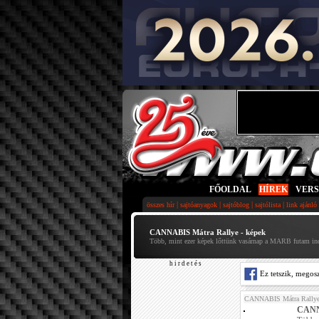
FŐOLDAL
|
HÍREK
|
VER
|
|
|
|
összes hír
sajtóanyagok
sajtóblog
sajtólista
link ajánló
CANNABIS Mátra Rallye - képek
Több, mint ezer képek lőttünk vasárnap a MARB futam ind
h i r d e t é s
Ez tetszik, megos
CANNABIS Mátra Rally
CANNA