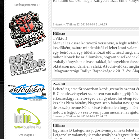
Ha tudod szerezd meg a Rallye autózás című könyv
további partnereink :
Előzmény: TViktor 22. 2013-04-04 21:40:39
Hillman
TViktor!
Menj el az össze környező versenyre, a legkisebbt
kezdőként, szinte mindenkitől el lehet lesni valamit
egy beíróban, egy időellenőrző előtt, nézd meg, a 
mikor lépnek be az állomásra, hogyan viselkednek? 
szabálykönyvben olvasottakkal, könnyebben összeá
oktatáson mondaná el valaki. A tudnivalókat megt
"Magyarországi Rallye Bajnokságok 2013. évi Alap
Zsolti70
Lehetőleg amatőr sorozban kezdj,személy szerint én
R-C rendezvényeket szerettem van náluk gyüjtő,és
érkezned,így lehetőséged van gyakorolni eteap idő
kezelés.Nem hátrány.Nagyon szép faladat navigáto
de ez szép benne.Néha kissé érthetetlen hogy miért
holott a legjobb vezető sem jutna meszire navigátor 
Előzmény: TViktor 24. 2013-04-07 17:24:52
Hillman
Egy sima B kategóriás jogosítvánnyal neki lehet ind
Leigazolsz valamelyik szakosztályhoz/egyesülethez
webshopunk :