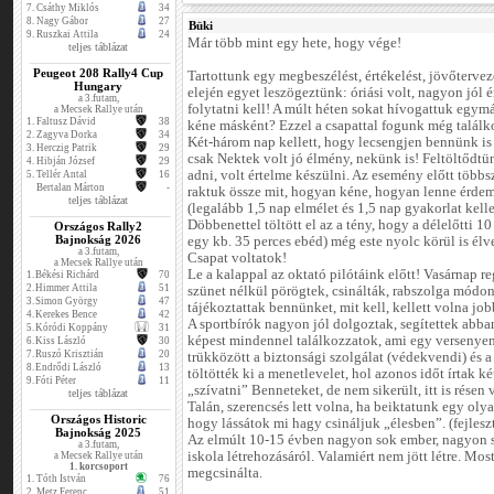
7.
Csáthy Miklós
34
8.
Nagy Gábor
27
Büki
9.
Ruszkai Attila
24
Már több mint egy hete, hogy vége!
teljes táblázat
Peugeot 208 Rally4 Cup
Tartottunk egy megbeszélést, értékelést, jövőtervez
Hungary
elején egyet leszögeztünk: óriási volt, nagyon jól
a 3.futam,
folytatni kell! A múlt héten sokat hívogattuk egymá
a Mecsek Rallye után
1.
Faltusz Dávid
38
kéne másként? Ezzel a csapattal fogunk még találkoz
2.
Zagyva Dorka
34
Két-három nap kellett, hogy lecsengjen bennünk is
3.
Herczig Patrik
29
csak Nektek volt jó élmény, nekünk is! Feltöltődtü
4.
Hibján József
29
adni, volt értelme készülni. Az esemény előtt többs
5.
Tellér Antal
16
Bertalan Márton
-
raktuk össze mit, hogyan kéne, hogyan lenne érdem
teljes táblázat
(legalább 1,5 nap elmélet és 1,5 nap gyakorlat kelle
Döbbenettel töltött el az a tény, hogy a délelőtti 10
Országos Rally2
Bajnokság 2026
egy kb. 35 perces ebéd) még este nyolc körül is élve
a 3.futam,
Csapat voltatok!
a Mecsek Rallye után
Le a kalappal az oktató pilótáink előtt! Vasárnap r
1.
Békési Richárd
70
2.
Himmer Attila
51
szünet nélkül pörögtek, csinálták, rabszolga mód
3.
Simon György
47
tájékoztattak bennünket, mit kell, kellett volna jo
4.
Kerekes Bence
42
A sportbírók nagyon jól dolgoztak, segítettek abb
5.
Kóródi Koppány
31
képest mindennel találkozzatok, ami egy versenyen 
6.
Kiss László
30
7.
Ruszó Krisztián
20
trükközött a biztonsági szolgálat (védekvendi) és a
8.
Endrődi László
13
töltötték ki a menetlevelet, hol azonos időt írtak ké
9.
Fóti Péter
11
„szívatni” Benneteket, de nem sikerült, itt is résen 
teljes táblázat
Talán, szerencsés lett volna, ha beiktatunk egy olya
Országos Historic
hogy lássátok mi hagy csináljuk „élesben”. (fejlesz
Bajnokság 2025
Az elmúlt 10-15 évben nagyon sok ember, nagyon so
a 3.futam,
iskola létrehozásáról. Valamiért nem jött létre. Mo
a Mecsek Rallye után
1. korcsoport
megcsinálta.
1.
Tóth István
76
2.
Metz Ferenc
51