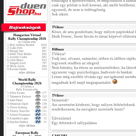
elballagsz a sportorvoshoz, és megcsinálod a szabál
csak egy pilótát is kell keresni, aki mellé beülhetsz
egyszerű, de nem is ördöngősség.
Sok sikert.
TViktor
Köszi, de arra gondoltam, hogy milyen papírokkal 
Hungarian Virtual
Deák Ferenc, Szent István és társai képével ellátotta
Rally Championship 2026
az 5.futam után
1.
Biró-Ambrus Roland
1034
2.
Csáki Ottó
887
Hillman
3.
Balogh Jani
847
TViktor!
4.
Fehér Tibor Balázs
845
5.
Zsoldos Csaba
832
Tudj írni, olvasni, számolni, térben és időben tájék
6.
Gách Bence
813
legyenek rendben az idegeid.
7.
Szegedi Zsolt
797
8.
Misik Attila
694
Nem hátrány, ha értesz az autószereléshez, ha látno
9.
Koczka Tamás
679
egyszerre vagy pszichológus, hadvezér és bankár.
teljes táblázat
Lenne még ezerféle elvárás egy navigátorral szemben
World Rally
magadnak kell majd megtapasztalni.
Championship 2026
a 9.futam, a
Rally Estonia után
1.
Elfyn Ewans
177
TViktor
2.
Takamoto Katsuta
152
Sziasztok!
3.
Sami Pajari
144
4.
Sebastian Ogier
139
Azt szeretném kérdezni, hogy milyen feltételeknek 
5.
Oliver Solberg
130
rendelkeznem, ha navigátor szeretnék lenni?
6.
Thierry Neuville
111
7.
Adrien Fourmaux
111
Üdvözlettel
8.
Esapekka Lappi
25
9.
Hayden Paddon
21
Egy feltörekvő rallypalánta
teljes táblázat
European Rally
CASCO81