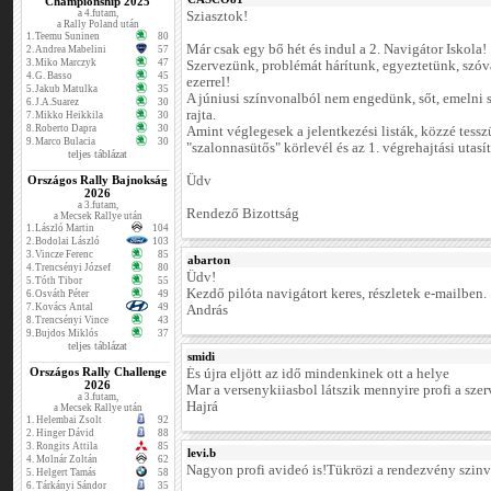
Championship 2025
a 4.futam,
Sziasztok!
a Rally Poland után
1.
Teemu Suninen
80
Már csak egy bő hét és indul a 2. Navigátor Iskola!
2.
Andrea Mabelini
57
3.
Miko Marczyk
47
Szervezünk, problémát hárítunk, egyeztetünk, szóv
4.
G. Basso
45
ezerrel!
5.
Jakub Matulka
35
A júniusi színvonalból nem engedünk, sőt, emelni 
6.
J.A.Suarez
30
rajta.
7.
Mikko Heikkila
30
8.
Roberto Dapra
30
Amint véglegesek a jelentkezési listák, közzé tessz
9.
Marco Bulacia
30
"szalonnasütős" körlevél és az 1. végrehajtási utasít
teljes táblázat
Országos Rally Bajnokság
Üdv
2026
a 3.futam,
Rendező Bizottság
a Mecsek Rallye után
1.
László Martin
104
2.
Bodolai László
103
3.
Vincze Ferenc
85
abarton
4.
Trencsényi József
80
Üdv!
5.
Tóth Tibor
55
Kezdő pilóta navigátort keres, részletek e-mailben.
6.
Osváth Péter
49
7.
Kovács Antal
49
András
8.
Trencsényi Vince
43
9.
Bujdos Miklós
37
teljes táblázat
smidi
Országos Rally Challenge
És újra eljött az idő mindenkinek ott a helye
2026
Mar a versenykiiasbol látszik mennyire profi a szer
a 3.futam,
Hajrá
a Mecsek Rallye után
1.
Helembai Zsolt
92
2.
Hinger Dávid
88
3.
Rongits Attila
85
levi.b
4.
Molnár Zoltán
62
Nagyon profi avideó is!Tükrözi a rendezvény szinv
5.
Helgert Tamás
58
6.
Tárkányi Sándor
35