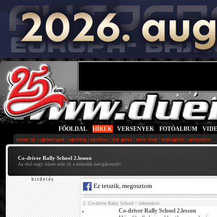
FŐOLDAL
|
HÍREK
|
VERSENYEK
|
FOTÓALBUM
|
VID
|
|
|
|
|
|
|
összes hír
sajtóanyagok
sajtóblog
sajtólista
link ajánló
autós hírek
médiaajánló
autószektor
Co-driver Rally School 2.lesson
Az első nagy sikere után itt a második navigátorsuli!
h i r d e t é s
Ez tetszik, megosztom
2. Co-driver Rally School
• információ
Co-driver Rally School 2.lesson