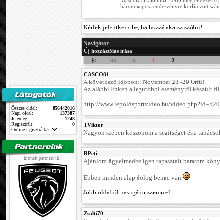
Második alkalommal kerül megrendezésre a 
három napos rendezvényre korlátozott számb
Kérlek jelentkezz be, ha hozzá akarsz szólni!
Navigátor
Új hozzászólás írása
|<
<<
<
1
2
CASCO81
A következő időpont: November 28 -29 Orfű!
Az alábbi linken a legutóbbi eseményről készült fi
http://www.lepoldsportvideo.hu/video.php?id=52
Összes oldal:
856442016
Napi oldal:
137387
Jelenleg:
1248
Regisztrált:
0
TViktor
Online regisztráltak:
Nagyon szépen köszönöm a segítséget és a tanácso
RPeti
kiemelt partnerünk :
Ajánlom figyelmedbe igen tapasztalt barátom köny
Ebben minden alap dolog benne van
Jobb oldalról navigátor szemmel
Zsolti70