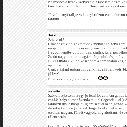
Köszönöm a remek szervezést, a tapasztalt és felké
tanácsokat, az ott lévő sportbíróknak valamint m
Jó volt ennyi rallye-val megfertőzött ember között t
tanulni! :)
Jakki
Sziasztok!
Csak pozitív dolgokat tudok mondani a hétvégéről.
napja letörölhetetlen mosoly van az arcomon! Elsőt
Nagyon rendbe volt minden, szállás, kaja, nem éh
Zsolti nagyon kitett magáért, átgondolt és profi vol
Büki Ernőnek külön köszönöm a nem szándékos, de
ajándékot! :)
Csak ajánlani tudom mindenkinek aki nem volt, biz
jó lesz!
Köszönöm hogy részt vehettem!
szanetta
Szóval: sejtettem, hogy jó lesz! De azt nem gondol
csodás helyen, csodás emberekkel (legendákkal!). A 
fantasztikus. 2 napja fülig érő szájjal azon gond
dicsekedtem még el azzal, hogy Janika mellé beülh
éreztem magam. Fáradt vagyok, alig aludtam...de ez
tőlem senki...
Gratulálok a Szervezőknek! Köszönöm! Mikor me