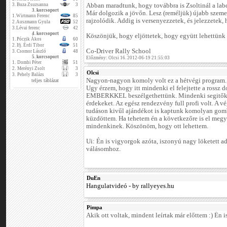
3.
Buza Zsuzsanna
3
Abban maradtunk, hogy továbbra is Zsoltinál a lab
3. korcsoport
Már dolgozik a jövőn. Lesz (reméljük) újabb szemesz
1.
Wirtmann Ferenc
85
rajzolódik. Addig is versenyezzetek, és jelezzetek,
2.
Auszmann Gyula
52
3.
Lévai ferenc
42
4. korcsoport
Köszönjük, hogy eljöttetek, hogy együtt lehettünk
1.
Póczik Ákos
60
2.
Ifj. Érdi Tibor
51
Co-Driver Rally School
3.
Csomor László
48
5. korcsoport
Előzmény: Olcsi 16. 2012-06-19 21:55:03
1.
Dombi Péter
51
2.
Merényi Zsolt
3
Olcsi
3.
Pehely Balázs
3
Nagyon-nagyon komoly volt ez a hétvégi program.
teljes táblázat
Ugy érzem, hogy itt mindenki el felejtette a rossz 
EMBERKKEL beszélgethettünk. Mindenki segitőkés
érdekeket. Az egész rendezvény full profi volt. A 
tudáson kivűl ajándékot is kaptunk komolyan go
küzdöttem. Ha tehetem én a következőre is el meg
mindenkinek. Köszönöm, hogy ott lehettem.
Ui: Én is vigyorgok azóta, iszonyú nagy löketett ad
válásomhoz.
DuEn
Hangulatvideó - by rallyeyes.hu
Pimpa
Akik ott voltak, mindent leírtak már előttem :) Én 