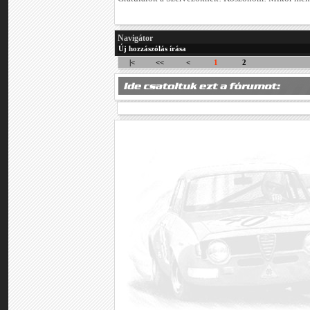
Navigátor
Új hozzászólás írása
|<
<<
<
1
2