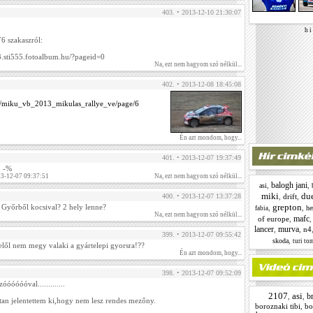
403. • 2013-12-10 21:30:07
h i 
6 szakaszról:
13.sti555.fotoalbum.hu/?pageid=0
Na, ezt nem hagyom szó nélkül...
402. • 2013-12-08 18:45:08
ca/miku_vb_2013_mikulas_rallye_ve/page/6
Én azt mondom, hogy...
401. • 2013-12-07 19:37:49
9 -%
13-12-07 09:37:51
Na, ezt nem hagyom szó nélkül...
balogh jani
,
,
asi
miki
du
,
drift
,
400. • 2013-12-07 13:37:28
grepton
 Győrből kocsival? 2 hely lenne?
,
,
he
fabia
Na, ezt nem hagyom szó nélkül...
mafc
of europe
,
lancer
murva
,
,
n4
399. • 2013-12-07 09:55:42
,
skoda
turi to
elől nem megy valaki a gyártelepi gyorsra!??
Én azt mondom, hogy...
398. • 2013-12-07 09:52:09
óóóóval.............
2107
asi
b
,
,
an jelentettem ki,hogy nem lesz rendes mezőny.
boroznaki tibi
,
bo