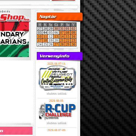
r d e t é s
H
K
Sz
Cs
P
Sz
V
27
28
29
30
31
01
02
03
04
05
06
07
08
09
10
11
12
13
14
15
16
17
18
19
20
21
22
23
24
25
26
27
28
29
30
2026.08.07-11.
részletes infóink
2026.08.09.
részletes infóink
2026.08.07-09.