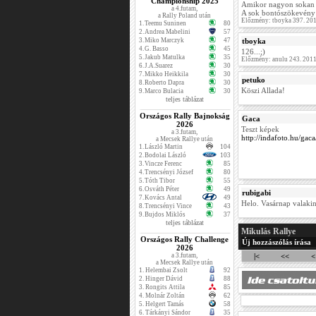
Championship 2025
Amikor nagyon sokan v
a 4.futam,
A sok bontószökevény
a Rally Poland után
Előzmény: tboyka 397. 20
1.
Teemu Suninen
80
2.
Andrea Mabelini
57
3.
Miko Marczyk
47
tboyka
4.
G. Basso
45
126...;)
5.
Jakub Matulka
35
Előzmény: anulu 243. 201
6.
J.A.Suarez
30
7.
Mikko Heikkila
30
petuko
8.
Roberto Dapra
30
Köszi Allada!
9.
Marco Bulacia
30
teljes táblázat
Országos Rally Bajnokság
Gaca
2026
Teszt képek
a 3.futam,
http://indafoto.hu/ga
a Mecsek Rallye után
1.
László Martin
104
2.
Bodolai László
103
3.
Vincze Ferenc
85
4.
Trencsényi József
80
5.
Tóth Tibor
55
6.
Osváth Péter
49
rubigabi
7.
Kovács Antal
49
Helo. Vasárnap valaki
8.
Trencsényi Vince
43
9.
Bujdos Miklós
37
teljes táblázat
Mikulás Rallye
Országos Rally Challenge
Új hozzászólás írása
2026
a 3.futam,
|<
<<
<
a Mecsek Rallye után
1.
Helembai Zsolt
92
2.
Hinger Dávid
88
3.
Rongits Attila
85
4.
Molnár Zoltán
62
5.
Helgert Tamás
58
6.
Tárkányi Sándor
35