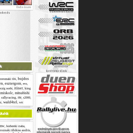
DuEn összes
r d e t é s
k e d v e n c e i n k
bujdos
,
boroznaki tibi
en
esztergom
,
,
,
evo
itiner
,
,
king
rczig norbi
miskolc
mitsubishi
,
,
rte
,
rallyracing
,
,
,
s2000
wald4tel
,
,
wrc
mi
mw
,
,
borbereki csaba
roznaki tibikiss andris
,