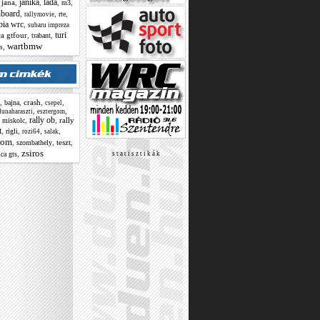
janika
lada
,
jana
,
,
,
,
m3
board
,
,
,
rte
rallymovie
bia wrc
,
subaru impreza
turi
ca gtfour
,
,
trabant
wartbmw
,
s
,
,
crash
,
,
bajna
csepel
,
,
dunaharaszti
esztergom
rally ob
,
,
,
rally
miskolc
t
,
,
,
,
rigli
rozi64
salak
lom
,
,
teszt
,
szombathely
zsiros
,
ica gts
s t a t i s z t i k á k