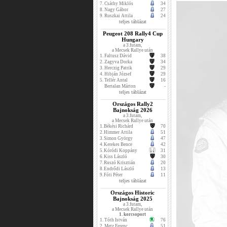
7.
Csáthy Miklós
34
8.
Nagy Gábor
27
9.
Ruszkai Attila
24
teljes táblázat
Peugeot 208 Rally4 Cup
Hungary
a 3.futam,
a Mecsek Rallye után
1.
Faltusz Dávid
38
2.
Zagyva Dorka
34
3.
Herczig Patrik
29
4.
Hibján József
29
5.
Tellér Antal
16
Bertalan Márton
-
teljes táblázat
Országos Rally2
Bajnokság 2026
a 3.futam,
a Mecsek Rallye után
1.
Békési Richárd
70
2.
Himmer Attila
51
3.
Simon György
47
4.
Kerekes Bence
42
5.
Kóródi Koppány
31
6.
Kiss László
30
7.
Ruszó Krisztián
20
8.
Endrődi László
13
9.
Fóti Péter
11
teljes táblázat
Országos Historic
Bajnokság 2025
a 3.futam,
a Mecsek Rallye után
1. korcsoport
1.
Tóth István
76
2.
Metz Ferenc
51