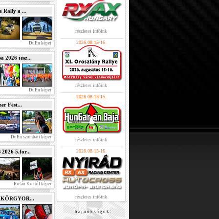
Rally a ...
részletes infóink
2026.08.15-16.
DuEn képei
2026 tesz...
részletes infóink
DuEn képei
2026.08.13-15.
r Fest...
DuEn szombati képei
részletes infóink
2026.08.15-16.
026 5.for...
Kotán Kristóf képei
részletes infóink
e KÖRGYOR...
b a j n o k s á g o k :