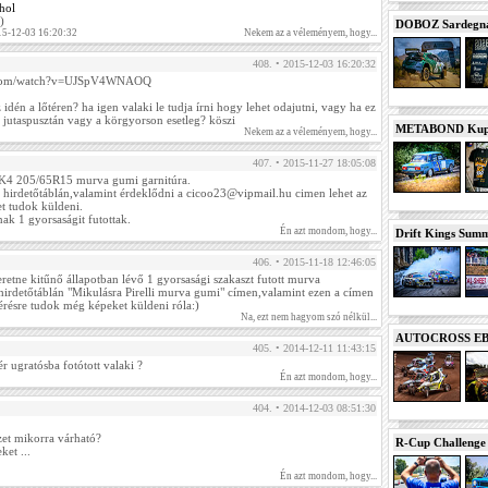
ahol
)
DOBOZ Sardegna 
15-12-03 16:20:32
Nekem az a véleményem, hogy...
408. • 2015-12-03 16:20:32
e.com/watch?v=UJSpV4WNAOQ
 idén a lőtéren? ha igen valaki le tudja írni hogy lehet odajutni, vagy ha ez
t jutaspusztán vagy a körgyorson esetleg? köszi
METABOND Kupa 
Nekem az a véleményem, hogy...
407. • 2015-11-27 18:05:08
o K4 205/65R15 murva gumi garnitúra.
 hirdetőtáblán,valamint érdeklődni a cicoo23@vipmail.hu cimen lehet az
et tudok küldeni.
ak 1 gyorsaságit futottak.
Én azt mondom, hogy...
Drift Kings Summe
406. • 2015-11-18 12:46:05
eretne kitűnő állapotban lévő 1 gyorsasági szakaszt futott murva
hirdetőtáblán "Mikulásra Pirelli murva gumi" címen,valamint ezen a címen
érésre tudok még képeket küldeni róla:)
Na, ezt nem hagyom szó nélkül...
AUTOCROSS EB 2
405. • 2014-12-11 11:43:15
r ugratósba fotótott valaki ?
Én azt mondom, hogy...
404. • 2014-12-03 08:51:30
et mikorra várható?
R-Cup Challeng
ket ...
Én azt mondom, hogy...