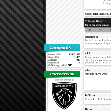
Az Evo
könnye
Kérlek jelentkezz be, h
Mikulás Rallye
Új hozzászólás írása
|<
<<
<
Quasimodo
Janának kár volt időt 
teljesítményéhez képest
mk5
Összes oldal:
856021579
Talán így már meg lehet
Napi oldal:
111429
Jelenleg:
915
https://www.youtube.
Regisztrált:
0
Előzmény: mk5 411. 2015-
Online regisztráltak:
mk5
Mikulás rallye 2015
kiemelt partnerünk :
In-Team
Jó ez a kisfilm! Gratul
DuEn