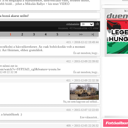
 X-es megkapta a fejlesztéseket, szekvenciális váltó, erősebb motor,
bb bódé... jöhet a Mikulás Rallye + kis teszt VIDEÓ
h i 
a hozzá akarsz szólni!
oldalanként
|
összesen: 413 hozzászólás • 21 oldal
1
2
3
4
5
>
>>
>|
413. • 2018-12-12 19:49:44
pocsékolni a háccsókerekesre. Az csak bohóckodás volt a mostani
. Azt fikáztam, ehhez gratulálok.
Én azt mondom, hogy...
412. • 2015-12-09 22:39:02
 nézni ezt is:
com/watch?v=SYP33d3_cgI&feature=youtu.be
12-09 22:32:38
Én azt mondom, hogy...
411. • 2015-12-09 22:32:38
Na, ezt nem hagyom szó nélkül...
410. • 2015-12-07 12:22:03
a a készitőknek :)
Erre válaszolok...
409. • 2015-12-05 22:26:32