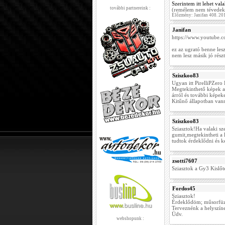
Szerintem itt lehet val
további partnereink :
(remélem nem tévedek
Előzmény: Janifan 408. 20
Janifan
https://www.youtub
ez az ugrató benne lesz
nem lesz másik jó rész
Sziszkoo83
Ugyan itt PirelliPZer
Megtekinthető képek a
árról és további képek
Kitűnő állapotban vann
Sziszkoo83
Sziasztok!Ha valaki sz
gumit,megtekintheti a 
tudtok érdeklődni és k
zsotti7607
Sziasztok a Gy3 Kislőté
Fordos45
Sziasztok!
Érdeklődöm; műsorfüz
Terveznénk a helyszíne
Üdv.
webshopunk :