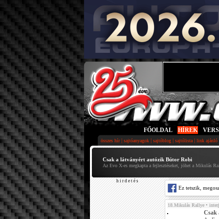
FŐOLDAL
|
HÍREK
|
VER
|
|
|
|
összes hír
sajtóanyagok
sajtóblog
sajtólista
link ajánló
Csak a látványért autózik Bútor Robi
Az Evo X-es megkapta a fejlesztéseket, jöhet a Mikulás Ra
h i r d e t é s
Ez tetszik, megos
18.Mikulás Rallye
• inter
Csak 