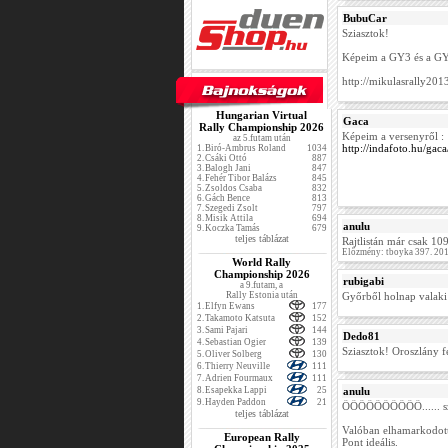
BubuCar
Sziasztok!
Képeim a GY3 és a GY
http://mikulasrally20
Hungarian Virtual
Gaca
Rally Championship 2026
Képeim a versenyről :
az 5.futam után
http://indafoto.hu/ga
1.
Biró-Ambrus Roland
1034
2.
Csáki Ottó
887
3.
Balogh Jani
847
4.
Fehér Tibor Balázs
845
5.
Zsoldos Csaba
832
6.
Gách Bence
813
7.
Szegedi Zsolt
797
8.
Misik Attila
694
anulu
9.
Koczka Tamás
679
teljes táblázat
Rajtlistán már csak 10
Előzmény: tboyka 397. 20
World Rally
Championship 2026
rubigabi
a 9.futam, a
Rally Estonia után
Győrből holnap valaki
1.
Elfyn Ewans
177
2.
Takamoto Katsuta
152
3.
Sami Pajari
144
Dedo81
4.
Sebastian Ogier
139
Sziasztok! Oroszlány f
5.
Oliver Solberg
130
6.
Thierry Neuville
111
7.
Adrien Fourmaux
111
8.
Esapekka Lappi
25
anulu
9.
Hayden Paddon
21
ŐŐŐŐŐŐŐŐŐŐ...... szóó
teljes táblázat
Valóban elhamarkodott
European Rally
Pont ideális.