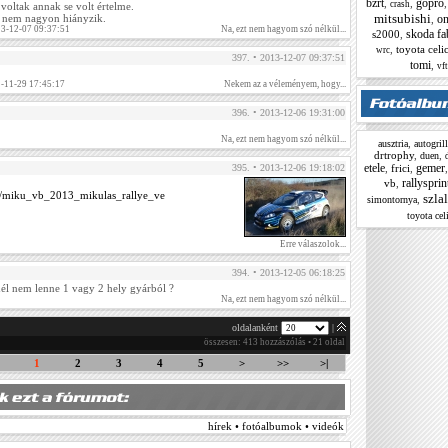
bzrt
gopro
,
,
crash
oltak annak se volt értelme.
mitsubishi
on
 nem nagyon hiányzik.
,
13-12-07 09:37:51
Na, ezt nem hagyom szó nélkül...
skoda fa
s2000
,
,
toyota celi
wrc
397. • 2013-12-07 09:37:51
tomi
,
vft
1-11-29 17:45:17
Nekem az a véleményem, hogy...
396. • 2013-12-06 19:31:00
Na, ezt nem hagyom szó nélkül...
,
ausztria
autogrill
drtrophy
,
,
duen
etele
gemer
,
frici
,
395. • 2013-12-06 19:18:02
rallysprin
vb
,
ca/miku_vb_2013_mikulas_rallye_ve
szla
,
simontornya
toyota cel
Erre válaszolok...
394. • 2013-12-05 06:18:25
nél nem lenne 1 vagy 2 hely gyárból ?
Na, ezt nem hagyom szó nélkül...
oldalanként
|
összesen: 413 hozzászólás • 21 oldal
1
2
3
4
5
>
>>
>|
hírek • fotóalbumok • videók