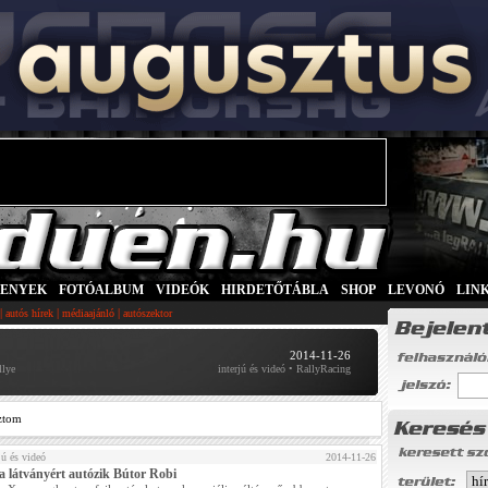
SENYEK
|
FOTÓALBUM
|
VIDEÓK
|
HIRDETŐTÁBLA
|
SHOP
|
LEVONÓ
|
LIN
|
|
|
autós hírek
médiaajánló
autószektor
2014-11-26
llye
interjú és videó • RallyRacing
ztom
jú és videó
2014-11-26
a látványért autózik Bútor Robi