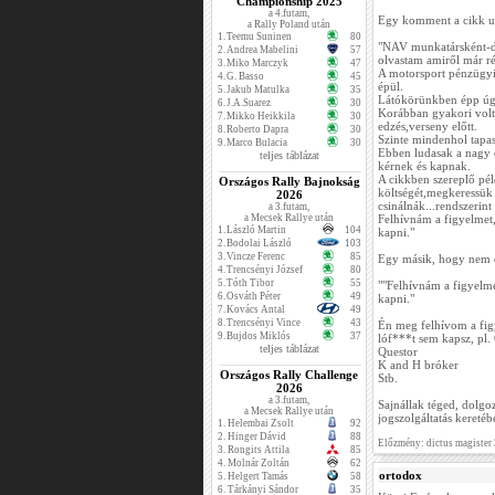
Championship 2025
a 4.futam,
Egy komment a cikk u
a Rally Poland után
1.
Teemu Suninen
80
"NAV munkatársként-de
2.
Andrea Mabelini
57
olvastam amiről már r
3.
Miko Marczyk
47
A motorsport pénzügyi 
4.
G. Basso
45
épül.
5.
Jakub Matulka
35
Látókörünkben épp úgy
6.
J.A.Suarez
30
Korábban gyakori volt a
7.
Mikko Heikkila
30
edzés,verseny előtt.
8.
Roberto Dapra
30
Szinte mindenhol tapas
9.
Marco Bulacia
30
Ebben ludasak a nagy c
teljes táblázat
kérnek és kapnak.
A cikkben szereplő pé
Országos Rally Bajnokság
költségét,megkeressük 
2026
csinálnák...rendszerint
a 3.futam,
a Mecsek Rallye után
Felhívnám a figyelmet,h
1.
László Martin
104
kapni."
2.
Bodolai László
103
3.
Vincze Ferenc
85
Egy másik, hogy nem es
4.
Trencsényi József
80
5.
Tóth Tibor
55
""Felhívnám a figyelmet
6.
Osváth Péter
49
kapni."
7.
Kovács Antal
49
8.
Trencsényi Vince
43
Én meg felhívom a fig
9.
Bujdos Miklós
37
lóf***t sem kapsz, pl.
teljes táblázat
Questor
K and H bróker
Országos Rally Challenge
Stb.
2026
a 3.futam,
Sajnállak téged, dolgo
a Mecsek Rallye után
jogszolgáltatás kereté
1.
Helembai Zsolt
92
2.
Hinger Dávid
88
Előzmény: dictus magister
3.
Rongits Attila
85
4.
Molnár Zoltán
62
ortodox
5.
Helgert Tamás
58
6.
Tárkányi Sándor
35