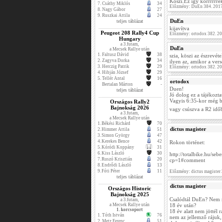
Köszi.Ez így korrrrrre
7.
Csáthy Miklós
34
Előzmény: DuEn 384. 2017
8.
Nagy Gábor
27
9.
Ruszkai Attila
24
DuEn
teljes táblázat
kijavítva
Peugeot 208 Rally4 Cup
Előzmény: ortodox 382. 2
Hungary
a 3.futam,
DuEn
a Mecsek Rallye után
1.
Faltusz Dávid
38
szia, köszi az észrevéte
2.
Zagyva Dorka
34
ilyen az, amikor a vers
3.
Herczig Patrik
29
Előzmény: ortodox 382. 2
4.
Hibján József
29
5.
Tellér Antal
16
ortodox
Bertalan Márton
-
Duen!
teljes táblázat
Jó dolog ez a tájékozta
Vagyis 6:35-kor még bi
Országos Rally2
Bajnokság 2026
vagy csúszva a R2 idő
a 3.futam,
a Mecsek Rallye után
1.
Békési Richárd
70
dictus magister
2.
Himmer Attila
51
3.
Simon György
47
4.
Kerekes Bence
42
Rokon történet:
5.
Kóródi Koppány
31
6.
Kiss László
30
http://totalbike.hu/se
7.
Ruszó Krisztián
20
cp=1#comment
8.
Endrődi László
13
9.
Fóti Péter
11
Előzmény: dictus magister
teljes táblázat
dictus magister
Országos Historic
Bajnokság 2025
Csalódtál DuEn? Nem
a 3.futam,
a Mecsek Rallye után
18 év után?
1. korcsoport
18 év alatt nem jöttél 
1.
Tóth István
76
nem az jellemző rájuk,
2.
Metz Ferenc
51