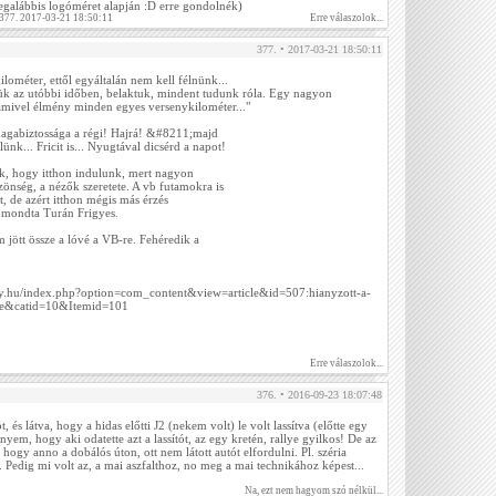
(legalábbis logóméret alapján :D erre gondolnék)
 377. 2017-03-21 18:50:11
Erre válaszolok...
377. • 2017-03-21 18:50:11
ométer, ettől egyáltalán nem kell félnünk...
rtük az utóbbi időben, belaktuk, mindent tudunk róla. Egy nagyon
amivel élmény minden egyes versenykilométer..."
magabiztossága a régi! Hajrá! &#8211;majd
lünk... Fricit is... Nyugtával dicsérd a napot!
k, hogy itthon indulunk, mert nagyon
önség, a nézők szeretete. A vb futamokra is
, de azért itthon mégis más érzés
 mondta Turán Frigyes.
 jött össze a lóvé a VB-re. Fehéredik a
ly.hu/index.php?option=com_content&view=article&id=507:hianyzott-a-
te&catid=10&Itemid=101
Erre válaszolok...
376. • 2016-09-23 18:07:48
 és látva, hogy a hidas előtti J2 (nekem volt) le volt lassítva (előtte egy
ényem, hogy aki odatette azt a lassítót, az egy kretén, rallye gyilkos! De az
hogy anno a dobálós úton, ott nem látott autót elfordulni. Pl. széria
. Pedig mi volt az, a mai aszfalthoz, no meg a mai technikához képest...
Na, ezt nem hagyom szó nélkül...