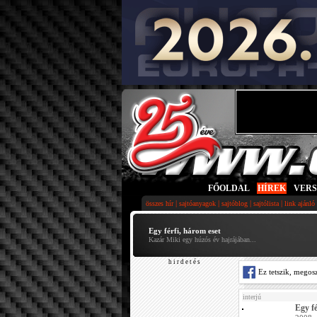
FŐOLDAL
|
HÍREK
|
VER
|
|
|
|
összes hír
sajtóanyagok
sajtóblog
sajtólista
link ajánló
Egy férfi, három eset
Kazár Miki egy húzós év hajrájában...
h i r d e t é s
Ez tetszik, megos
interjú
Egy fé