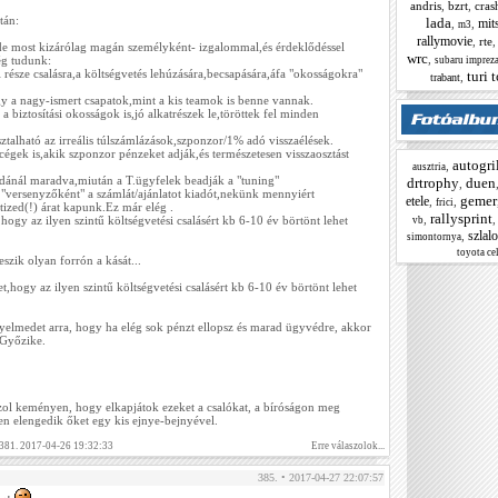
andris
,
bzrt
,
cras
tán:
lada
mit
,
,
m3
rallymovie
,
rte
 most kizárólag magán személyként- izgalommal,és érdeklődéssel
wrc
,
ég tudunk:
subaru imprez
része csalásra,a költségvetés lehúzására,becsapására,áfa "okosságokra"
turi 
,
trabant
 a nagy-ismert csapatok,mint a kis teamok is benne vannak.
 biztosítási okosságok is,jó alkatrészek le,töröttek fel minden
ztalható az irreális túlszámlázások,szponzor/1% adó visszaélések.
égek is,akik szponzor pénzeket adják,és természetesen visszaosztást
autogri
,
ausztria
ldánál maradva,miután a T.ügyfelek beadják a "tuning"
drtrophy
duen
,
"versenyzőként" a számlát/ajánlatot kiadót,nekünk mennyiért
gemer
etele
,
,
frici
 tized(!) árat kapunk.Ez már elég .
rallysprint
,
ogy az ilyen szintű költségvetési csalásért kb 6-10 év börtönt lehet
vb
szlal
,
simontornya
toyota cel
zik olyan forrón a kását...
,hogy az ilyen szintű költségvetési csalásért kb 6-10 év börtönt lehet
yelmedet arra, hogy ha elég sok pénzt ellopsz és marad ügyvédre, akkor
 Győzike.
zol keményen, hogy elkapjátok ezeket a csalókat, a bíróságon meg
ben elengedik őket egy kis ejnye-bejnyével.
 381. 2017-04-26 19:32:33
Erre válaszolok...
385. • 2017-04-27 22:07:57