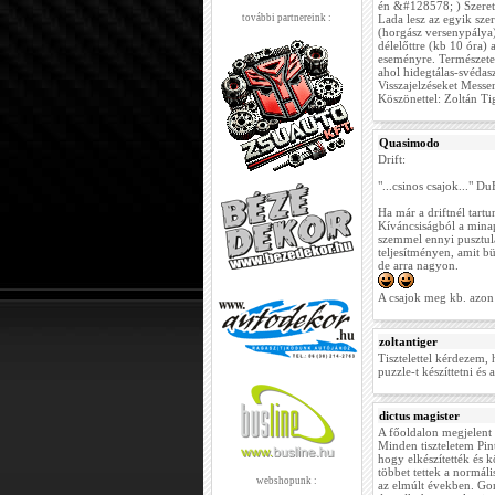
én &#128578; ) Szeretn
további partnereink :
Lada lesz az egyik sze
(horgász versenypálya)
délelőttre (kb 10 óra)
eseményre. Természetes
ahol hidegtálas-svédasz
Visszajelzéseket Mess
Köszönettel: Zoltán Ti
Quasimodo
Drift:
"...csinos csajok..." 
Ha már a driftnél tart
Kíváncsiságból a mina
szemmel ennyi pusztula
teljesítményen, amit b
de arra nagyon.
A csajok meg kb. azon 
zoltantiger
Tisztelettel kérdezem,
puzzle-t készíttetni és
dictus magister
A főoldalon megjelent
Minden tiszteletem Pin
hogy elkészítették és k
többet tettek a normá
webshopunk :
az elmúlt években. Go