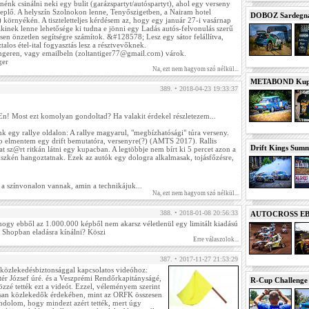
énk csinálni neki egy bulit (garázspartyt/autóspartyt), ahol egy verseny
replő. A helyszín Szolnokon lenne, Tenyőszigetben, a Nairam hotel
DOBOZ Sardegna 
 környékén. A tiszteletteljes kérdésem az, hogy egy január 27-i vasárnap
 akinek lenne lehetősége ki tudna e jönni egy Ladás autós-felvonulás szerű
en önzetlen segítségre számítok. &#128578; Lesz egy sátor felállítva,
talos étel-ital fogyasztás lesz a résztvevőknek.
engeren, vagy emailbeln (zoltantiger77@gmail.com) várok.
ger
Na, ezt nem hagyom szó nélkül...
METABOND Kupa 
389. • 2018-04-23 19:33:37
DuEn! Most ezt komolyan gondoltad? Ha valakit érdekel részletezem...
unk egy rallye oldalon: A rallye magyarul, "megbízhatósági" túra verseny.
p elmentem egy drift bemutatóra, versenyre(?) (AMTS 2017). Rallis
Drift Kings Summe
t sz@rt ritkán látni egy kupacban. A legtöbbje nem bírt ki 5 percet azon a
üszkén hangoztatnak. Ezek az autók egy dologra alkalmasak, tojásfőzésre,
a színvonalon vannak, amin a technikájuk...
Na, ezt nem hagyom szó nélkül...
388. • 2018-01-08 20:56:33
AUTOCROSS EB 2
 hogy ebből az 1.000.000 képből nem akarsz véletlenül egy limitált kiadású
 a Shopban eladásra kínálni? Köszi
Erre válaszolok...
387. • 2017-11-27 21:53:29
 közlekedésbiztonsággal kapcsolatos videóhoz:
tér József úré. és a Veszprémi Rendőrkapitányságé,
R-Cup Challeng
özzé tették ezt a videót. Ezzel, véleményem szerint
lisan közlekedők érdekében, mint az ORFK összesen
ndolom, hogy mindezt azért tették, mert úgy