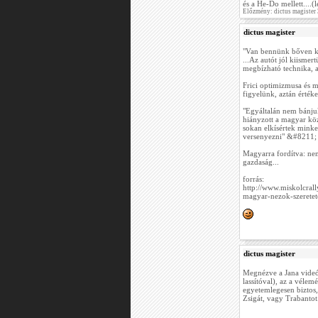
és a He-Do mellett....
Előzmény: dictus magister
dictus magister
"Van bennünk bőven kil
...Az autót jól kiisme
megbízható technika, 
Frici optimizmusa és 
figyelünk, aztán értéke
"Egyáltalán nem bánju
hiányzott a magyar köz
sokan elkísértek minket
versenyezni" &#8211;
Magyarra fordítva: nem
gazdaság...
forrás:
http://www.miskolcral
magyar-nezok-szerete
dictus magister
Megnézve a Jana videót,
lassítóval), az a vélem
egyetemlegesen biztos, 
Zsigát, vagy Trabantot