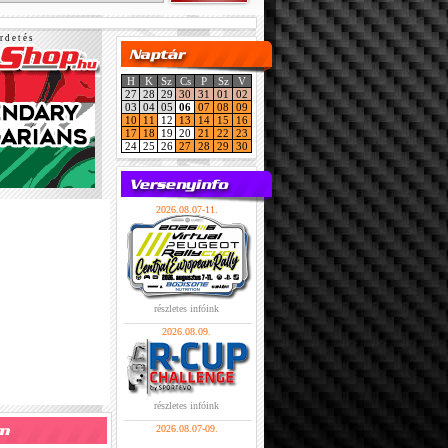
r d e t é s
H
K
Sz
Cs
P
Sz
V
27
28
29
30
31
01
02
03
04
05
06
07
08
09
10
11
12
13
14
15
16
17
18
19
20
21
22
23
24
25
26
27
28
29
30
2026.08.07-11.
részletes infóink
2026.08.09.
részletes infóink
2026.08.07-09.