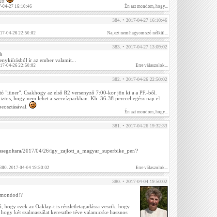
kt!
-04-27 16:10:46
Én azt mondom, hogy...
384. • 2017-04-27 16:10:46
017-04-26 22:50:02
Na, ezt nem hagyom szó nélkül...
383. • 2017-04-27 13:09:02
lt
enykiírásból ír az ember valamit...
017-04-26 22:50:02
Erre válaszolok...
382. • 2017-04-26 22:50:02
tó "itiner". Csakhogy az első R2 versenyző 7:00-kor jön ki a a PF.-ből.
ztos, hogy nem lehet a szervízparkban. Kb. 36-38 perccel egész nap el
beosztásával.
Én azt mondom, hogy...
381. • 2017-04-26 19:32:33
bessegoltara/2017/04/26/igy_zajlott_a_magyar_superbike_per/?
 380. 2017-04-04 19:50:02
Erre válaszolok...
380. • 2017-04-04 19:50:02
 mondod!?
rá, hogy ezek az Oaklay-t is részletletagadásra veszik, hogy
 hogy két szalmaszálat keresztbe téve valamicske hasznos