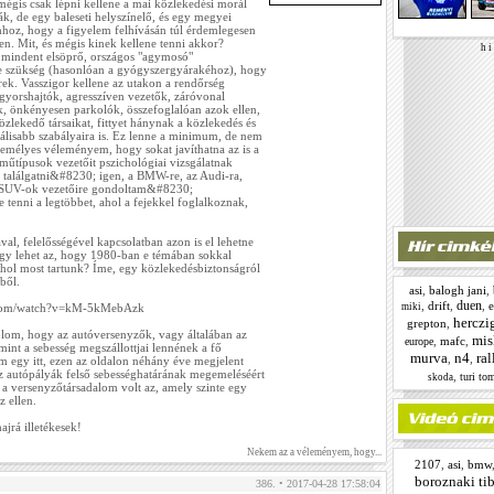
mégis csak lépni kellene a mai közlekedési morál
ták, de egy baleseti helyszínelő, és egy megyei
hhoz, hogy a figyelem felhívásán túl érdemlegesen
n. Mit, és mégis kinek kellene tenni akkor?
h i 
 mindent elsöprő, országos "agymosó"
 szükség (hasonlóan a gyógyszergyárakéhoz), hogy
ek. Vasszigor kellene az utakon a rendőrség
, gyorshajtók, agresszíven vezetők, záróvonal
, önkényesen parkolók, összefoglalóan azok ellen,
zlekedő társaikat, fittyet hánynak a közlekedés és
álisabb szabályaira is. Ez lenne a minimum, de nem
személyes véleményem, hogy sokat javíthatna az is a
rműtípusok vezetőit pszichológiai vizsgálatnak
et találgatni&#8230; igen, a BMW-re, az Audi-ra,
 a SUV-ok vezetőire gondoltam&#8230;
 tenni a legtöbbet, ahol a fejekkel foglalkoznak,
al, felelősségével kapcsolatban azon is el lehetne
y lehet az, hogy 1980-ban e témában sokkal
ahol most tartunk? Íme, egy közlekedésbiztonságról
ből.
asi
,
balogh jani
,
duen
,
drift
,
,
miki
.com/watch?v=kM-5kMebAzk
herczi
grepton
,
om, hogy az autóversenyzők, vagy általában az
mis
,
mafc
,
europe
mint a sebesség megszállottjai lennének a fő
murva
n4
ral
,
,
 egy itt, ezen az oldalon néhány éve megjelent
z autópályák felső sebességhatárának megemeléséért
,
turi to
skoda
a versenyzőtársadalom volt az, amely szinte egy
z ellen.
ajrá illetékesek!
Nekem az a véleményem, hogy...
2107
,
asi
,
bmw
boroznaki tib
386. • 2017-04-28 17:58:04