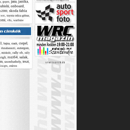
janika
jana
h
,
,
,
,
gopro
onboard
subishi
,
,
skoda fabia
,
,
s2000
,
,
toyota celica gtfour
a wrc
tomi
,
,
vfts
wartbmw
ll
csepel
,
,
,
,
bajna
crash
,
,
,
esztergom
dunaharaszti
,
,
rally ob
,
miskolc
rally
rozi64
salak
,
rigli
,
,
,
om
teszt
,
szombathely
,
,
s t a t i s z t i k á k
,
zsiros
ica gts