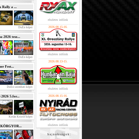
Rally a ...
részletes infóink
2026.08.15-16.
DuEn képei
2026 tesz...
részletes infóink
DuEn képei
2026.08.13-15.
r Fest...
DuEn szombati képei
részletes infóink
2026.08.15-16.
026 5.for...
Kotán Kristóf képei
részletes infóink
e KÖRGYOR...
b a j n o k s á g o k :