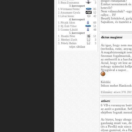
dolgot csináljanak?
3.
Buza Zsuzsanna
3
Értéket teremtsenek és
3. korcsoport
betevőt?
1.
Wirtmann Ferenc
85
Nem válaszoltak? -ugy
2.
Auszmann Gyula
52
rallye... IS!
3.
Lévai ferenc
42
Beszélj Irénkével, gyó
4. korcsoport
Sajnálom, és tisztelet a
1.
Póczik Ákos
60
2.
Ifj. Érdi Tibor
51
3.
Csomor László
48
5. korcsoport
1.
Dombi Péter
51
dictus magister
2.
Merényi Zsolt
3
3.
Pehely Balázs
3
Az igaz, hogy nem mond
teljes táblázat
(technika, rutin, anyagi
A magabiztosságát nem
finoman fogalmazzak, 
az emberről is a harcba
Azzal, hogy ott lesz 
nehogy számolni kelljen
Nyugtával a napot...
Kérdés:
Itthon mehet Hankook-k
Előzmény: atiwrc 378. 201
atiwrc
6 VB-s versenyen beért
az autót a gumikat. Se
elejében fognak menni
Az biztos, hogy ahogy 
gazdaság miatt van, de
(és a Pirelli) már nin
olyan gumival, és a H