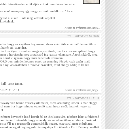
 ebből következően értékeljék azt, aki munkával keresi a
an már! manapság így megy ez, mit csodálkozol? Ez a
gyítsd a lelked. Tőle még vettünk képeket...
 kivételnek.
Nekem az a véleményem, hogy...
379. • 2017-03-23 16:38:04
ta, hogy az elejében fog menni, de ez azért tőle elvárható lenne itthon
 háttér stb. alapján).
 tartom ilyen formában megalapozottnak, mert a vb-s szereplését, hogy
nem a harciasság meg a szakadó ing-gatya jellemezte. A technikáról, meg
n derül ki igazán hogy mire lehet tőle számítani.
az ORB-ben, mindenképpen emeli az esemény fényét, csak aztán majd
 a nyilatkozataiban a "volna" szavakat, mint ahogy eddig is kellett...
al? -amit ismer...
7-03-23 11:51:11
Nekem az a véleményem, hogy...
378. • 2017-03-23 11:51:11
 tavaly van benne versenykilométer, és valószínűleg ismeri is már eléggé
hol nem írta hogy mindez egyenlő azzal hogy elsők lesznek, vagy az
 :)
néztem kevesebb logó került fel az idei kocsijára, részben lehet a fehéredő
 ami talán fontosabb, hogy a tavalyi évvel ellentétben az idén a Hankook
cs ott a VB-n a regisztrált gumimárkák között, magyarul nem indulhatsz
ankook az egyik legnagyobb támogatója Friciéknek a Ford Petrányi mellett