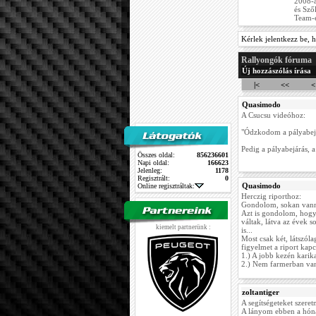
2008-a
és Sző
Team-e
Kérlek jelentkezz be, h
Rallyongók fóruma
Új hozzászólás írása
|<
<<
<
Quasimodo
A Csucsu videóhoz:
"Ódzkodom a pályabejá
Pedig a pályabejárás, a
Összes oldal:
856236601
Napi oldal:
166623
Jelenleg:
1178
Regisztrált:
0
Quasimodo
Online regisztráltak:
Herczig riporthoz:
Gondolom, sokan vanna
Azt is gondolom, hogy
váltak, látva az évek so
kiemelt partnerünk :
is...
Most csak két, látszól
figyelmet a riport kapc
1.) A jobb kezén karika
2.) Nem farmerban van
zoltantiger
A segítségeteket szere
A lányom ebben a hóna