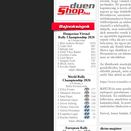
érezték, hogy valamit 
javításáért. Jól gondol
kapitányság is kevés a
tegyen az ügy érdekébe
Rövidtávon, szerintem
médiakampányra lenne
felébredjenek az ember
részéről a telefonálók
átlépők, nem indexelők
akik semmibe veszik kö
Hungarian Virtual
az együttélés legminim
Rally Championship 2026
rejtem véka alá azt a 
az 5.futam után
helyzeten, ha egyes já
1.
Biró-Ambrus Roland
1034
2.
Csáki Ottó
887
vetnék alá. Kettőt leh
3.
Balogh Jani
847
illetve úgy általában
4.
Fehér Tibor Balázs
845
Hosszútávon ott lehetne
5.
Zsoldos Csaba
832
azaz az iskolákban.
6.
Gách Bence
813
7.
Szegedi Zsolt
797
8.
Misik Attila
694
Az illetékesek munkájáv
9.
Koczka Tamás
679
gondolkodni, hogy hog
teljes táblázat
előrébb jártunk, mint 
szóló film abból az idő
World Rally
Championship 2026
https://www.youtube
a 9.futam, a
Rally Estonia után
&#8230;és nem gondol
1.
Elfyn Ewans
177
autósport szerelmesei, 
2.
Takamoto Katsuta
152
bűnösök. Én emlékszem
3.
Sami Pajari
144
felhívásra, amelyben a
4.
Sebastian Ogier
139
kampányoltak, és pont 
5.
Oliver Solberg
130
emberként tiltakozott e
6.
Thierry Neuville
111
7.
Adrien Fourmaux
111
Szóval, lenne feladat, h
8.
Esapekka Lappi
25
9.
Hayden Paddon
21
teljes táblázat
European Rally
dictus magister