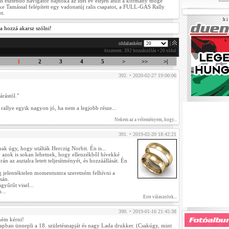
s esztendő navigátor bajnoka az idei év elején átült a kormány mögé
ke Tamással felépített egy vadonatúj ralis csapatot, a FULL-GAS Rally
t.
h i 
a hozzá akarsz szólni!
oldalanként
|
összesen: 392 hozzászólás • 20 oldal
1
2
3
4
5
>
>>
>|
392. • 2020-02-27 19:00:06
rástól."
 rallye egyik nagyon jó, ha nem a legjobb része...
Nekem az a véleményem, hogy...
391. • 2019-02-20 18:42:21
k úgy, hogy utálták Herczig Norbit. Én is...
 azok is sokan lehetnek, hogy ellenzékből hívekké
rán az asztalra letett teljesítményét, és hozzáállását. Én
ag jelentéktelen momentumra szeretném felhívni a
sán.
gyűrűt visel...
...
Erre válaszolok...
390. • 2019-01-16 21:45:38
tném kérni!
pban ünnepli a 18. születésnapját és nagy Lada drukker. (Csakúgy, mint