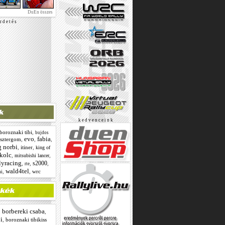
DuEn összes
r d e t é s
k e d v e n c e i n k
boroznaki tibi
,
bujdos
evo
fabia
esztergom
,
,
,
g norbi
,
itiner
,
king of
kolc
,
,
mitsubishi lancer
lyracing
s2000
,
,
,
rte
wald4tel
,
,
wrc
mi
borbereki csaba
,
,
i
,
boroznaki tibikiss