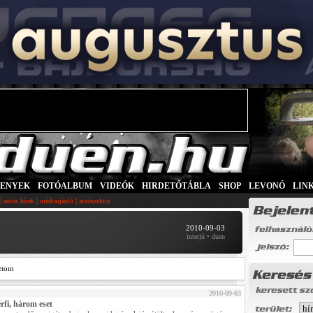
SENYEK
|
FOTÓALBUM
|
VIDEÓK
|
HIRDETŐTÁBLA
|
SHOP
|
LEVONÓ
|
LIN
|
|
|
autós hírek
médiaajánló
autószektor
2010-09-03
interjú • duen
ztom
2010-09-03
rfi, három eset