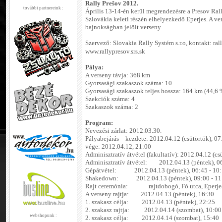
Rally Prešov 2012.
további partnereink :
Április 13-14-én kerül megrendezésre a Presov Ral
Szlovákia keleti részén elhelyezkedő Eperjes. A v
bajnokságban jelölt verseny.
Szervező: Slovakia Rally Systém s.r.o, kontakt: ra
www.rallypresov.srs.sk
Pálya:
A verseny távja: 368 km
Gyorsasági szakaszok száma: 10
Gyorsasági szakaszok teljes hossza: 164 km (44,6 
Szekciók száma: 4
Szakaszok száma: 2
Program:
Nevezési zárlat: 2012.03.30.
Pályabejárás – kezdete: 2012.04.12 (csütörtök), 07
vége: 2012.04.12, 21:00
Adminisztratív átvétel (fakultatív): 2012.04.12 (cs
Adminisztratív átvétel: 2012.04.13 (péntek), 06
Gépátvétel: 2012.04.13 (péntek), 06:45 - 10
Shakedown: 2012.04.13 (péntek), 09:00 - 11
Rajt ceremónia: rajtdobogó, Fó utca, Eperjes,
A verseny rajtja: 2012.04.13 (péntek), 16:30
1. szakasz célja: 2012.04.13 (péntek), 22:25
2. szakasz rajtja: 2012.04.14 (szombat), 10:00
webshopunk :
2. szakasz célja: 2012.04.14 (szombat), 15:40