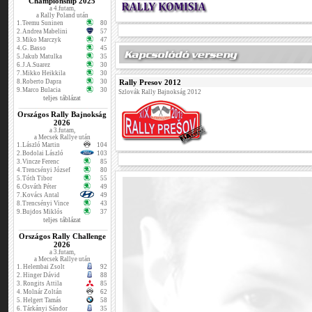
Championship 2025
a 4.futam,
a Rally Poland után
1.
Teemu Suninen
80
2.
Andrea Mabelini
57
3.
Miko Marczyk
47
4.
G. Basso
45
5.
Jakub Matulka
35
6.
J.A.Suarez
30
7.
Mikko Heikkila
30
Rally Presov 2012
8.
Roberto Dapra
30
9.
Marco Bulacia
30
Szlovák Rally Bajnokság 2012
teljes táblázat
Országos Rally Bajnokság
2026
a 3.futam,
a Mecsek Rallye után
1.
László Martin
104
2.
Bodolai László
103
3.
Vincze Ferenc
85
4.
Trencsényi József
80
5.
Tóth Tibor
55
6.
Osváth Péter
49
7.
Kovács Antal
49
8.
Trencsényi Vince
43
9.
Bujdos Miklós
37
teljes táblázat
Országos Rally Challenge
2026
a 3.futam,
a Mecsek Rallye után
1.
Helembai Zsolt
92
2.
Hinger Dávid
88
3.
Rongits Attila
85
4.
Molnár Zoltán
62
5.
Helgert Tamás
58
6.
Tárkányi Sándor
35