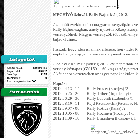
MEGHÍVÓ Szlovák Rally Bajnokság 2012.
Az elmúlt években több magyar versenyzőpáros vet
Rally Bajnokságban, amely nyitott a Közép-Euró
versenyzőinek. Magyar versenyzők többször elnyer
bajnoki címet.
Hisszük, hogy idén is, annak ellenére, hogy Eger R
naptárban, a magyar versenyzők eljönnek a mi ver
A Szlovák Rally Bajnokság 2012. évi naptárban 7 
Összes oldal:
856509461
verseny kétnapos (GY 150 - 160 km) és négy vers
Napi oldal:
204832
A két napos versenyeken az egyes napokat külön-k
Jelenleg:
1275
Regisztrált:
0
Online regisztráltak:
Naptár:
2012.04.13 - 14 Rally Presov (Eperjes) /2
2012.05.25 - 26 Rally Tríbec (Topolcany) /1
2012.06.29 - 30 Rally Lubeník (Lubeník) /1
kiemelt partnerünk :
2012.08.10 - 11 Rajd Rzeszowski (Rzeszow, PL
2012.09.07 - 08 Rally Košice (Kassa) /2
2012.10.05 - 06 Rally Rožňava (Rozsnyó) /1
2012.11.09 - 10 Rally Bratislava (Pozsony) /1