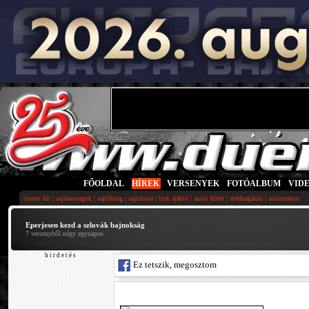
FŐOLDAL
|
HÍREK
|
VERSENYEK
|
FOTÓALBUM
|
VID
|
|
|
|
|
|
|
összes hír
sajtóanyagok
sajtóblog
sajtólista
link ajánló
autós hírek
médiaajánló
autószektor
Eperjesen kezd a szlovák bajnokság
7 versenyből négy egynapos
h i r d e t é s
Ez tetszik, megosztom