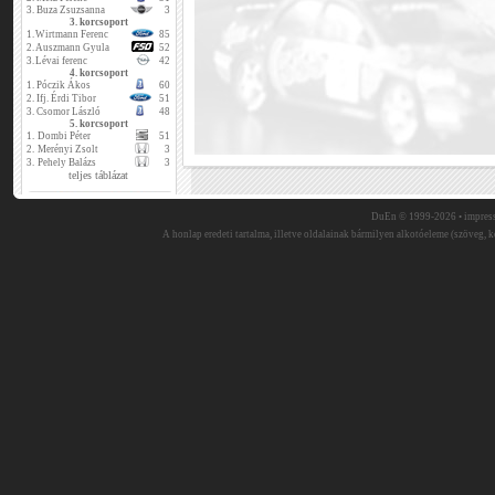
3.
Buza Zsuzsanna
3
3. korcsoport
1.
Wirtmann Ferenc
85
2.
Auszmann Gyula
52
3.
Lévai ferenc
42
4. korcsoport
1.
Póczik Ákos
60
2.
Ifj. Érdi Tibor
51
3.
Csomor László
48
5. korcsoport
1.
Dombi Péter
51
2.
Merényi Zsolt
3
3.
Pehely Balázs
3
teljes táblázat
DuEn © 1999-2026 •
impres
A honlap eredeti tartalma, illetve oldalainak bármilyen alkotóeleme (szöveg, ké