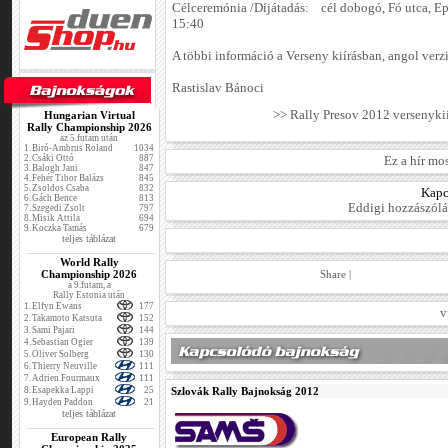
Célceremónia /Díjátadás: cél dobogó, Fó utca, Ep
15:40
A többi információ a Verseny kiírásban, angol verzi
Rastislav Bánoci
>> Rally Presov 2012 versenykií
Hungarian Virtual
Rally Championship 2026
az 5.futam után
1.
Biró-Ambrus Roland
1034
2.
Csáki Ottó
887
Ez a hír mo
3.
Balogh Jani
847
4.
Fehér Tibor Balázs
845
5.
Zsoldos Csaba
832
Kapc
6.
Gách Bence
813
Eddigi hozzászólá
7.
Szegedi Zsolt
797
8.
Misik Attila
694
9.
Koczka Tamás
679
teljes táblázat
World Rally
Share
|
Championship 2026
a 9.futam, a
Rally Estonia után
1.
Elfyn Ewans
177
v
2.
Takamoto Katsuta
152
3.
Sami Pajari
144
4.
Sebastian Ogier
139
5.
Oliver Solberg
130
6.
Thierry Neuville
111
7.
Adrien Fourmaux
111
Szlovák Rally Bajnokság 2012
8.
Esapekka Lappi
25
9.
Hayden Paddon
21
teljes táblázat
European Rally