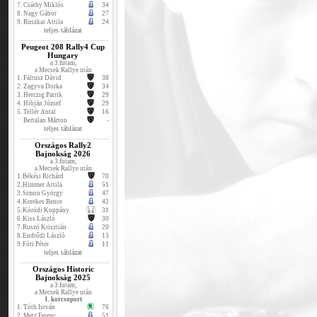
7.
Csáthy Miklós
34
8.
Nagy Gábor
27
9.
Ruszkai Attila
24
teljes táblázat
Peugeot 208 Rally4 Cup
Hungary
a 3.futam,
a Mecsek Rallye után
1.
Faltusz Dávid
38
2.
Zagyva Dorka
34
3.
Herczig Patrik
29
4.
Hibján József
29
5.
Tellér Antal
16
Bertalan Márton
-
teljes táblázat
Országos Rally2
Bajnokság 2026
a 3.futam,
a Mecsek Rallye után
1.
Békési Richárd
70
2.
Himmer Attila
51
3.
Simon György
47
4.
Kerekes Bence
42
5.
Kóródi Koppány
31
6.
Kiss László
30
7.
Ruszó Krisztián
20
8.
Endrődi László
13
9.
Fóti Péter
11
teljes táblázat
Országos Historic
Bajnokság 2025
a 3.futam,
a Mecsek Rallye után
1. korcsoport
1.
Tóth István
76
2.
Metz Ferenc
51