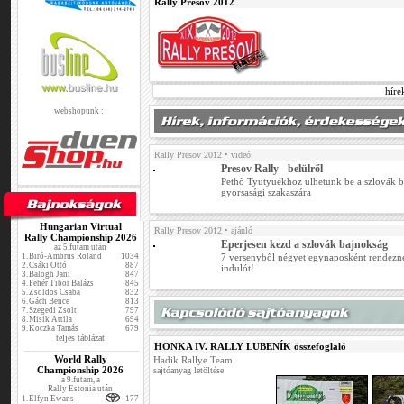
Rally Presov 2012
híre
webshopunk :
Rally Presov 2012
• videó
Presov Rally - belülről
Pethő Tyutyuékhoz ülhetünk be a szlovák b
gyorsasági szakaszára
Hungarian Virtual
Rally Presov 2012
• ajánló
Rally Championship 2026
Eperjesen kezd a szlovák bajnokság
az 5.futam után
1.
Biró-Ambrus Roland
1034
7 versenyből négyet egynaposként rendez
2.
Csáki Ottó
887
indulót!
3.
Balogh Jani
847
4.
Fehér Tibor Balázs
845
5.
Zsoldos Csaba
832
6.
Gách Bence
813
7.
Szegedi Zsolt
797
8.
Misik Attila
694
9.
Koczka Tamás
679
teljes táblázat
HONKA IV. RALLY LUBENÍK összefoglaló
World Rally
Hadik Rallye Team
Championship 2026
sajtóanyag letöltése
a 9.futam, a
Rally Estonia után
1.
Elfyn Ewans
177