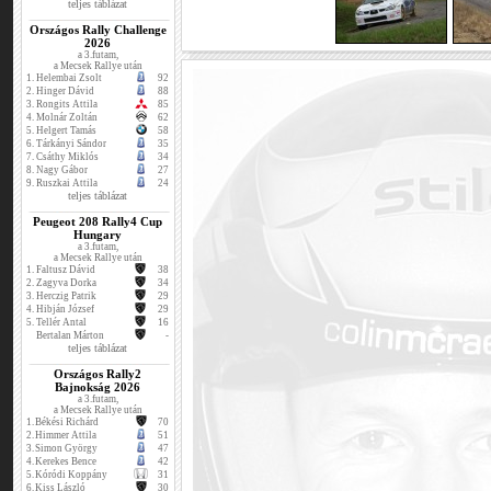
teljes táblázat
Országos Rally Challenge
2026
a 3.futam,
a Mecsek Rallye után
1.
Helembai Zsolt
92
2.
Hinger Dávid
88
3.
Rongits Attila
85
4.
Molnár Zoltán
62
5.
Helgert Tamás
58
6.
Tárkányi Sándor
35
7.
Csáthy Miklós
34
8.
Nagy Gábor
27
9.
Ruszkai Attila
24
teljes táblázat
Peugeot 208 Rally4 Cup
Hungary
a 3.futam,
a Mecsek Rallye után
1.
Faltusz Dávid
38
2.
Zagyva Dorka
34
3.
Herczig Patrik
29
4.
Hibján József
29
5.
Tellér Antal
16
Bertalan Márton
-
teljes táblázat
Országos Rally2
Bajnokság 2026
a 3.futam,
a Mecsek Rallye után
1.
Békési Richárd
70
2.
Himmer Attila
51
3.
Simon György
47
4.
Kerekes Bence
42
5.
Kóródi Koppány
31
6.
Kiss László
30