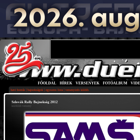
FŐOLDAL
|
HÍREK
|
VERSENYEK
|
FOTÓALBUM
|
VID
|
|
|
havi bontás
bajnokságok
egysoros lista
versenyinfo küldés
Szlovák Rally Bajnokság 2012
külföldi verseny