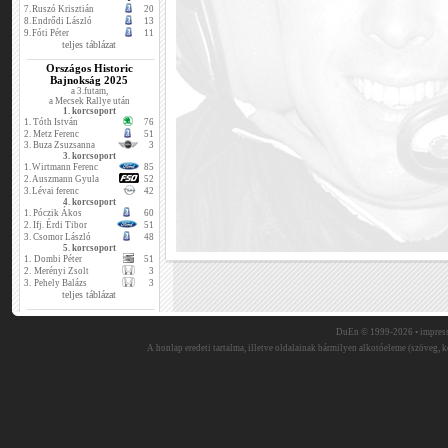
7.
Ruszó Krisztián
20
8.
Endrődi László
13
9.
Fóti Péter
11
teljes táblázat
Országos Historic
Bajnokság 2025
a 3.futam,
a Mecsek Rallye után
1. korcsoport
1.
Tóth István
76
2.
Metz Ferenc
51
3.
Buza Zsuzsanna
3
3. korcsoport
1.
Wirtmann Ferenc
85
2.
Auszmann Gyula
52
3.
Lévai ferenc
42
4. korcsoport
1.
Póczik Ákos
60
2.
Ifj. Érdi Tibor
51
3.
Csomor László
48
5. korcsoport
1.
Dombi Péter
51
2.
Merényi Zsolt
3
3.
Pehely Balázs
3
teljes táblázat
DuEn © 1999-2026 •
impres
A honlap eredeti tartalma, illetve oldalainak bármilyen alkotóeleme (szöveg, ké