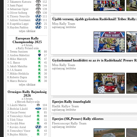
2.
Takamoto Katsuta
152
3.
Sami Pajari
144
4.
Sebastian Ogier
139
5.
Oliver Solberg
130
6.
Thierry Neuville
111
Újabb verseny, újabb győzelem Radóéknál! Tribec Rally: 
7.
Adrien Fourmaux
111
Miss Rally Team
8.
Esapekka Lappi
25
sajtóanyag letöltése
9.
Hayden Paddon
21
teljes táblázat
European Rally
Championship 2025
a 4.futam,
a Rally Poland után
1.
Teemu Suninen
80
2.
Andrea Mabelini
57
3.
Miko Marczyk
47
Győzelemmel kezdődött ez az év is Radóéknak! Presov Ra
4.
G. Basso
45
Miss Rally Team
5.
Jakub Matulka
35
sajtóanyag letöltése
6.
J.A.Suarez
30
7.
Mikko Heikkila
30
8.
Roberto Dapra
30
9.
Marco Bulacia
30
teljes táblázat
Országos Rally Bajnokság
2026
a 3.futam,
Eperjes Rally összefoglaló
a Mecsek Rallye után
1.
László Martin
104
Hadik Rallye Team
2.
Bodolai László
103
sajtóanyag letöltése
3.
Vincze Ferenc
85
4.
Trencsényi József
80
Eperjes (SK,Presov) Rally előzetes
5.
Tóth Tibor
55
Fleetconcept Rally Team
6.
Osváth Péter
49
sajtóanyag letöltése
7.
Kovács Antal
49
8.
Trencsényi Vince
43
9.
Bujdos Miklós
37