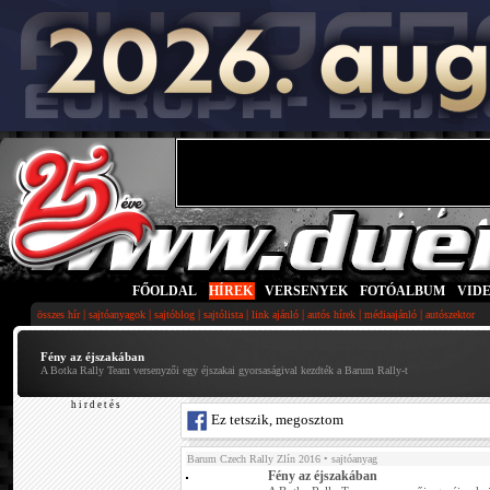
FŐOLDAL
|
HÍREK
|
VERSENYEK
|
FOTÓALBUM
|
VID
|
|
|
|
|
|
|
összes hír
sajtóanyagok
sajtóblog
sajtólista
link ajánló
autós hírek
médiaajánló
autószektor
Fény az éjszakában
A Botka Rally Team versenyzői egy éjszakai gyorsaságival kezdték a Barum Rally-t
h i r d e t é s
Ez tetszik, megosztom
Barum Czech Rally Zlín 2016
• sajtóanyag
Fény az éjszakában