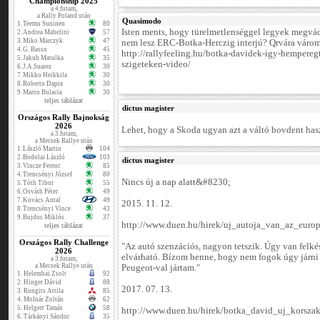
Championship 2025
a 4.futam,
a Rally Poland után
Quasimodo
1.
Teemu Suninen
80
Isten ments, hogy türelmetlenséggel legyek megvá
2.
Andrea Mabelini
57
3.
Miko Marczyk
47
nem lesz ERC-Botka-Herczig interjú? Qrvára várom.
4.
G. Basso
45
http://rallyfeeling.hu/botka-davidek-igy-hemperegt
5.
Jakub Matulka
35
szigeteken-video/
6.
J.A.Suarez
30
7.
Mikko Heikkila
30
8.
Roberto Dapra
30
9.
Marco Bulacia
30
teljes táblázat
dictus magister
Országos Rally Bajnokság
2026
Lehet, hogy a Skoda ugyan azt a váltó bovdent hasz
a 3.futam,
a Mecsek Rallye után
1.
László Martin
104
2.
Bodolai László
103
dictus magister
3.
Vincze Ferenc
85
4.
Trencsényi József
80
Nincs új a nap alatt&#8230;
5.
Tóth Tibor
55
6.
Osváth Péter
49
7.
Kovács Antal
49
2015. 11. 12.
8.
Trencsényi Vince
43
9.
Bujdos Miklós
37
http://www.duen.hu/hirek/uj_autoja_van_az_euro
teljes táblázat
Országos Rally Challenge
"Az autó szenzációs, nagyon tetszik. Úgy van felké
2026
elvárható. Bízom benne, hogy nem fogok úgy járni v
a 3.futam,
a Mecsek Rallye után
Peugeot-val jártam."
1.
Helembai Zsolt
92
2.
Hinger Dávid
88
2017. 07. 13.
3.
Rongits Attila
85
4.
Molnár Zoltán
62
5.
Helgert Tamás
58
http://www.duen.hu/hirek/botka_david_uj_korsza
6.
Tárkányi Sándor
35