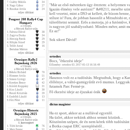
7.
Csáthy Miklós
34
"Már az első métereken úgy éreztem: a helyemen v
8.
Nagy Gábor
27
Igazán élmény vele autózni!" &#8211; mesélte sz
9.
Ruszkai Attila
24
teljes táblázat
kell vezetni, mint a DS3-at kellett, de bízom ben
stílust is! Fura, de jobban hasonlít a Mitsubishi-re,
Peugeot 208 Rally4 Cup
túlerőltetni semmit. Erős a motorja, jó a futóműve,
Hungary
a 3.futam,
is nagyon jól szabályozható. Minden méter, amit meg
a Mecsek Rallye után
Ez az!"
1.
Faltusz Dávid
38
2.
Zagyva Dorka
34
3.
Herczig Patrik
29
Sok sikert Dávid!
4.
Hibján József
29
5.
Tellér Antal
16
Bertalan Márton
-
teljes táblázat
ortodox
Országos Rally2
Bocs, "étkezési ideje"
Bajnokság 2026
Előzmény: ortodox 63. 2017-05-13 16:56:49
a 3.futam,
a Mecsek Rallye után
1.
Békési Richárd
70
ortodox
2.
Himmer Attila
51
Hasznos volt ez a tudósítás. Megtudtuk, hogy a Kan
3.
Simon György
47
élőlénye, a váltó-gumigyűrűt evő mumus. Leggyak
4.
Kerekes Bence
42
futamok Parc Fermé-je.
5.
Kóródi Koppány
31
6.
Kiss László
30
Fő ékezési ideje az éjszakai órák.
7.
Ruszó Krisztián
20
8.
Endrődi László
13
9.
Fóti Péter
11
teljes táblázat
dictus magister
Országos Historic
Ha ez sport, akkor az a nullával egyenlő.
Bajnokság 2025
a 3.futam,
Ha üzlet, akkor nekünk ahhoz semmi közünk...
a Mecsek Rallye után
Köszönöm szépen, de én nem kérek több tudósítást
1. korcsoport
a Botka csapat ERC szerepléséről...
1.
Tóth István
76
2.
Metz Ferenc
51