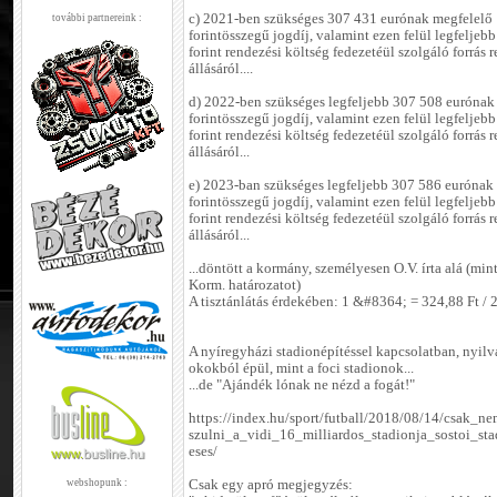
c) 2021-ben szükséges 307 431 eurónak megfelelő
további partnereink :
forintösszegű jogdíj, valamint ezen felül legfeljeb
forint rendezési költség fedezetéül szolgáló forrás 
állásáról....
d) 2022-ben szükséges legfeljebb 307 508 eurónak
forintösszegű jogdíj, valamint ezen felül legfeljeb
forint rendezési költség fedezetéül szolgáló forrás 
állásáról...
e) 2023-ban szükséges legfeljebb 307 586 eurónak
forintösszegű jogdíj, valamint ezen felül legfeljeb
forint rendezési költség fedezetéül szolgáló forrás 
állásáról...
...döntött a kormány, személyesen O.V. írta alá (mi
Korm. határozatot)
A tisztánlátás érdekében: 1 &#8364; = 324,88 Ft / 
A nyíregyházi stadionépítéssel kapcsolatban, nyil
okokból épül, mint a foci stadionok...
...de "Ajándék lónak ne nézd a fogát!"
https://index.hu/sport/futball/2018/08/14/csak_n
szulni_a_vidi_16_milliardos_stadionja_sostoi_st
eses/
webshopunk :
Csak egy apró megjegyzés: