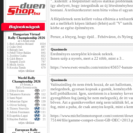
"...kiderült: a főépületnél súlyos statikai problémáka
így ahelyett, hogy integrálnák az új létesítményhez,
bontani. A tetőszerkezetet nem bírta volna el ugyani
A főépületnek nem kellett volna elbírnia a tetőszerk
azt a mellékelt képen látható (fehér) acél "V" tartók 
körbe az egész építményen.
Hungarian Virtual
Persze, a lényeg, hogy épül... Fehérváron, és Nyíreg
Rally Championship 2026
az 5.futam után
1.
Biró-Ambrus Roland
1034
2.
Csáki Ottó
887
Quasimodo
3.
Balogh Jani
847
4.
Fehér Tibor Balázs
845
Eredményes szereplést kívánok nektek.
5.
Zsoldos Csaba
832
Innen szép a nyerés, mert a 22 több, mint a 3...
6.
Gách Bence
813
7.
Szegedi Zsolt
797
8.
Misik Attila
694
https://www.ewrc-results.com/entries/45657-barum-
9.
Koczka Tamás
679
teljes táblázat
World Rally
Quasimodo
Championship 2026
Valószínűleg én nem értek hozzá, de azt hallottam,
a 9.futam, a
Rally Estonia után
melegednek, gyorsan kopnak a gumik, keményebb 
1.
Elfyn Ewans
177
kell próbálkozni. Igen, szerintem is a kemény keve
2.
Takamoto Katsuta
152
gyengébben fog (amíg be nem melegszik), de itt va
3.
Sami Pajari
144
4.
Sebastian Ogier
139
bőven. Azt a gumikeveréket még nem találták fel, 
5.
Oliver Solberg
130
fog, mint a puha, de csak annyira kopik, mint a kem
6.
Thierry Neuville
111
7.
Adrien Fourmaux
111
https://www.michelinmotorsport.com/content/dow
8.
Esapekka Lappi
25
9.
Hayden Paddon
21
75144/file/gamme-compet-client-GB+DEC+2013.p
teljes táblázat
European Rally