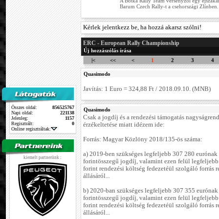
A Botka Rally Team versenyzői egy éjszakai
Barum Czech Rally-t a csehországi Zlínben. 
Kérlek jelentkezz be, ha hozzá akarsz szólni!
ERC - European Rally Championship
Új hozzászólás írása
|<
<<
<
1
2
3
4
Quasimodo
Javítás: 1 Euro = 324,88 Ft / 2018.09.10. (MNB)
Összes oldal:
856525767
Quasimodo
Napi oldal:
221138
Csak a jogdíj és a rendezési támogatás nagyságren
Jelenleg:
1157
Regisztrált:
0
érzékeltetése miatt idézem ide:
Online regisztráltak:
Forrás: Magyar Közlöny 2018/135-ös száma:
a) 2019-ben szükséges legfeljebb 307 280 eurónak
kiemelt partnerünk :
forintösszegű jogdíj, valamint ezen felül legfeljeb
forint rendezési költség fedezetéül szolgáló forrás 
állásáról...
b) 2020-ban szükséges legfeljebb 307 355 eurónak
forintösszegű jogdíj, valamint ezen felül legfeljeb
forint rendezési költség fedezetéül szolgáló forrás 
állásáról...