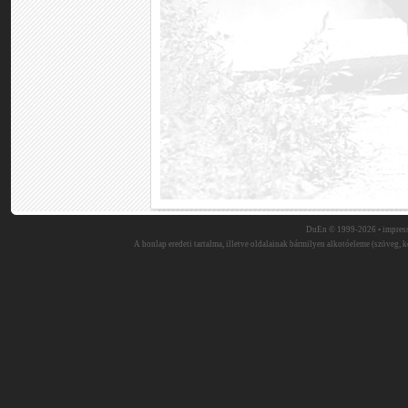
DuEn © 1999-2026 •
impres
A honlap eredeti tartalma, illetve oldalainak bármilyen alkotóeleme (szöveg, ké