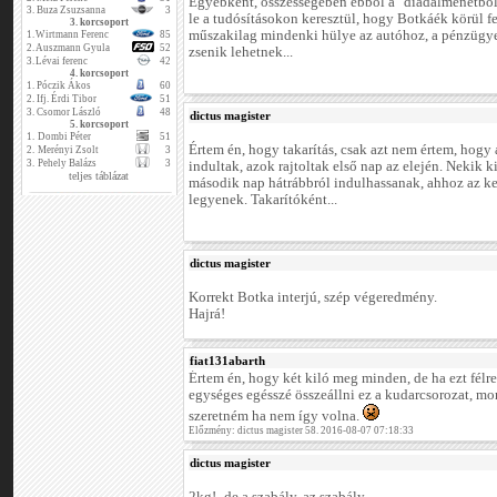
Egyébként, összességében ebből a "diadalmenetből"
3.
Buza Zsuzsanna
3
le a tudósításokon keresztül, hogy Botkáék körül f
3. korcsoport
műszakilag mindenki hülye az autóhoz, a pénzügy
1.
Wirtmann Ferenc
85
2.
Auszmann Gyula
52
zsenik lehetnek...
3.
Lévai ferenc
42
4. korcsoport
1.
Póczik Ákos
60
2.
Ifj. Érdi Tibor
51
3.
Csomor László
48
dictus magister
5. korcsoport
1.
Dombi Péter
51
Értem én, hogy takarítás, csak azt nem értem, hogy
2.
Merényi Zsolt
3
3.
Pehely Balázs
3
indultak, azok rajtoltak első nap az elején. Nekik k
teljes táblázat
második nap hátrábbról indulhassanak, ahhoz az kel
legyenek. Takarítóként...
dictus magister
Korrekt Botka interjú, szép végeredmény.
Hajrá!
fiat131abarth
Értem én, hogy két kiló meg minden, de ha ezt félr
egységes egésszé összeállni ez a kudarcsorozat, m
szeretném ha nem így volna.
Előzmény: dictus magister 58. 2016-08-07 07:18:33
dictus magister