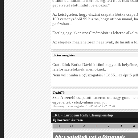
otthon beindítani, a mérnök segített itt és csak csüt
gépátvétel előtt indult be először."
Az kétségtelen, hogy elszánt csapat a Botka csapat!
100 versenyzőből 99 biztos, hogy otthon marad, ha 
garázsban...
Esetleg egy "ikaruszos" mérnököt is lehetne alkalma
Az előjelek meglehetősen negatívak, de lássuk a fol
dictus magister
Gratulálok Botka Dávid kitűnő negyedik helyéhez, 
felelős szerelőknek, mérnöknek.
Nem volt hiába a b@szogatás?! Őőőő... az építő jell
Zsolti70
Szia.A szerelő csapatott ismerem ott nagy gond nem
egyet értek veled,valami nem jó.
Előzmény: dictus magister 51. 2016-05-12 22:52:26
ERC - European Rally Championship
Új hozzászólás írása
|<
<<
<
1
2
3
4