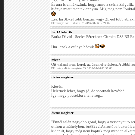
2kg! -de a szabály, az szabály...
És arra is emlékszünk, hogy anno a széria Zsigulik,
hiánya miatt mentek annyira. Míg meg nem "buktak
...és, ha 3L-rel több benzin, vagy 2L-rel több abla
Előzmény: fiat131abarth 57. 2016-08-06 17:24:02
fiat131abarth
Botka Dávid - Szeles Péter icon Citroën DS3 R5 Exc
Hm...azok a csúnya bácsik
micar
Ott valami nem kerek az üzemeltetésben. A többi a
Előzmény: dictus magister 55. 2016-06-26 07:51:03
dictus magister
Kiesés.
Üzletnek lehet, hogy jó, de sportnak kevésbé...
Így megy pocsékba a tehetség...
dictus magister
"Ennél talán nagyobb gond, hogy a versenyautó sem
otthon a műhelyben: &#8222;Az autóba bekerült az ú
kiderült, hogy még nem kaptuk meg minden alkatrés