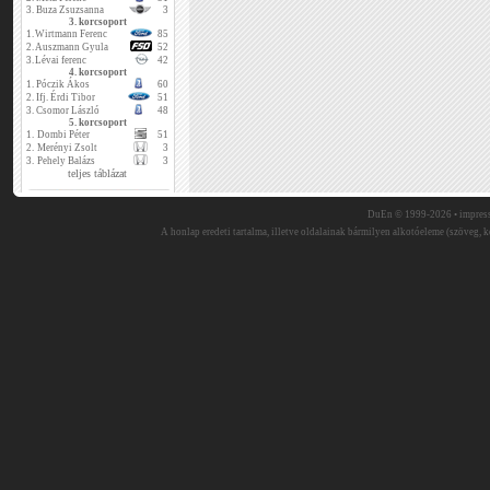
3.
Buza Zsuzsanna
3
3. korcsoport
1.
Wirtmann Ferenc
85
2.
Auszmann Gyula
52
3.
Lévai ferenc
42
4. korcsoport
1.
Póczik Ákos
60
2.
Ifj. Érdi Tibor
51
3.
Csomor László
48
5. korcsoport
1.
Dombi Péter
51
2.
Merényi Zsolt
3
3.
Pehely Balázs
3
teljes táblázat
DuEn © 1999-2026 •
impres
A honlap eredeti tartalma, illetve oldalainak bármilyen alkotóeleme (szöveg, ké