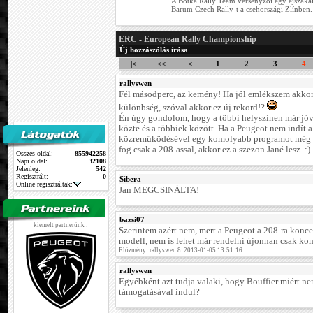
A Botka Rally Team versenyzői egy éjszakai
Barum Czech Rally-t a csehországi Zlínben. 
ERC - European Rally Championship
Új hozzászólás írása
|<
<<
<
1
2
3
4
rallyswen
Fél másodperc, az kemény! Ha jól emlékszem akkor
különbség, szóval akkor ez új rekord!?
Én úgy gondolom, hogy a többi helyszínen már jóv
közte és a többiek között. Ha a Peugeot nem indít 
közreműködésével egy komolyabb programot még a
fog csak a 208-assal, akkor ez a szezon Jané lesz. :)
Összes oldal:
855942258
Napi oldal:
32108
Jelenleg:
542
Regisztrált:
0
Sibera
Online regisztráltak:
Jan MEGCSINÁLTA!
bazsi07
kiemelt partnerünk :
Szerintem azért nem, mert a Peugeot a 208-ra koncen
modell, nem is lehet már rendelni újonnan csak k
Előzmény: rallyswen 8. 2013-01-05 13:51:16
rallyswen
Egyébként azt tudja valaki, hogy Bouffier miért n
támogatásával indul?