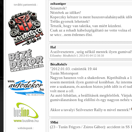
zoltantiger
további partnereink :
Sziasztok!
Néztétek az időket!
Kopeczky kétszer is ment huszonvalahányadik időt
Tréfás gyorsok lehetnek!
Tetszik, hogy van taktika, van miért küzdeni.
Csak az a rohadt kábelszplgáltató ne vette volna el a
se wtcc...nem érdemes élni.
Hal
A szilveszteren , szög nélkül mentek ilyen gumival
Előzmény: BótaRobiJr 5. 2013-01-04 12:56:50
BótaRobiJr
"2012.01.03. csütörtök 19:44
Turán Motorsport
Nagyon hasznos volt a shakedown. Kipróbáltuk a 
sosem mentünk ilyen gumival korábban. Az intermé
erre a szakaszra, és azokon biztos jobb időt is el t
volt most a cél.
Az autó hibátlan, a beállítások megfelelőek. Várju
gumiválasztáson fog eldőlni és egy nagyon nehéz ve
Akkor a tavalyi Szilveszter Rally-n mivel mentek?
SMisi
(23 - Turán Frigyes / Zsiros Gábor): accident in SS 
webshopunk :