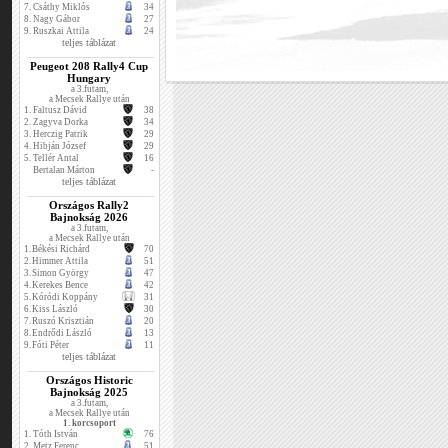
7.
Csáthy Miklós
34
8.
Nagy Gábor
27
9.
Ruszkai Attila
24
teljes táblázat
Peugeot 208 Rally4 Cup
Hungary
a 3.futam,
a Mecsek Rallye után
1.
Faltusz Dávid
38
2.
Zagyva Dorka
34
3.
Herczig Patrik
29
4.
Hibján József
29
5.
Tellér Antal
16
Bertalan Márton
-
teljes táblázat
Országos Rally2
Bajnokság 2026
a 3.futam,
a Mecsek Rallye után
1.
Békési Richárd
70
2.
Himmer Attila
51
3.
Simon György
47
4.
Kerekes Bence
42
5.
Kóródi Koppány
31
6.
Kiss László
30
7.
Ruszó Krisztián
20
8.
Endrődi László
13
9.
Fóti Péter
11
teljes táblázat
Országos Historic
Bajnokság 2025
a 3.futam,
a Mecsek Rallye után
1. korcsoport
1.
Tóth István
76
2.
Metz Ferenc
51