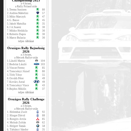
Championship 2025
a 4.futam,
a Rally Poland után
1.
Teemu Suninen
80
2.
Andrea Mabelini
57
3.
Miko Marczyk
47
4.
G. Basso
45
5.
Jakub Matulka
35
6.
J.A.Suarez
30
7.
Mikko Heikkila
30
8.
Roberto Dapra
30
9.
Marco Bulacia
30
teljes táblázat
Országos Rally Bajnokság
2026
a 3.futam,
a Mecsek Rallye után
1.
László Martin
104
2.
Bodolai László
103
3.
Vincze Ferenc
85
4.
Trencsényi József
80
5.
Tóth Tibor
55
6.
Osváth Péter
49
7.
Kovács Antal
49
8.
Trencsényi Vince
43
9.
Bujdos Miklós
37
teljes táblázat
Országos Rally Challenge
2026
a 3.futam,
a Mecsek Rallye után
1.
Helembai Zsolt
92
2.
Hinger Dávid
88
3.
Rongits Attila
85
4.
Molnár Zoltán
62
5.
Helgert Tamás
58
6.
Tárkányi Sándor
35