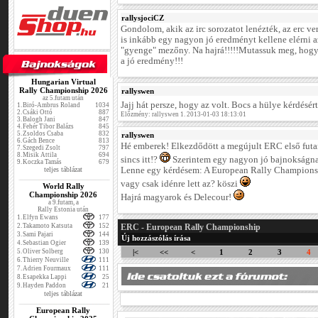
rallysjociCZ
Gondolom, akik az irc sorozatot lenézték, az erc ve
is inkább egy nagyon jó eredményt kellene elérni a
"gyenge" mezőny. Na hajrá!!!!!Mutassuk meg, hogy 
a jó eredmény!!!
Hungarian Virtual
Rally Championship 2026
rallyswen
az 5.futam után
Jajj hát persze, hogy az volt. Bocs a hülye kérdésér
1.
Biró-Ambrus Roland
1034
2.
Csáki Ottó
887
Előzmény: rallyswen 1. 2013-01-03 18:13:01
3.
Balogh Jani
847
4.
Fehér Tibor Balázs
845
5.
Zsoldos Csaba
832
rallyswen
6.
Gách Bence
813
Hé emberek! Elkezdődött a megújult ERC első fut
7.
Szegedi Zsolt
797
8.
Misik Attila
694
sincs itt!?
Szerintem egy nagyon jó bajnokságna
9.
Koczka Tamás
679
teljes táblázat
Lenne egy kérdésem: A European Rally Championshi
vagy csak idénre lett az? köszi
World Rally
Championship 2026
Hajrá magyarok és Delecour!
a 9.futam, a
Rally Estonia után
1.
Elfyn Ewans
177
2.
Takamoto Katsuta
152
ERC - European Rally Championship
3.
Sami Pajari
144
Új hozzászólás írása
4.
Sebastian Ogier
139
5.
Oliver Solberg
130
|<
<<
<
1
2
3
4
6.
Thierry Neuville
111
7.
Adrien Fourmaux
111
8.
Esapekka Lappi
25
9.
Hayden Paddon
21
teljes táblázat
European Rally