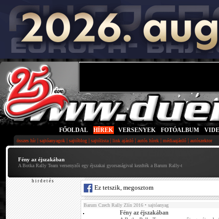
FŐOLDAL
|
HÍREK
|
VERSENYEK
|
FOTÓALBUM
|
VID
|
|
|
|
|
|
|
összes hír
sajtóanyagok
sajtóblog
sajtólista
link ajánló
autós hírek
médiaajánló
autószektor
Fény az éjszakában
A Botka Rally Team versenyzői egy éjszakai gyorsaságival kezdték a Barum Rally-t
h i r d e t é s
Ez tetszik, megosztom
Barum Czech Rally Zlín 2016
• sajtóanyag
Fény az éjszakában