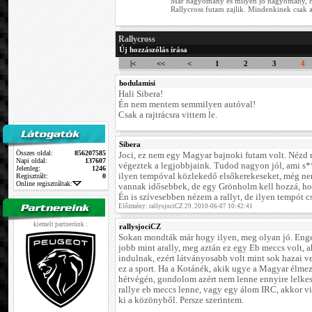
Már hagyomány és milyen jó hagyomány, h
Rallycross futam zajlik. Mindenkinek csak a
Rallycross
Új hozzászólás írása
|<
<<
<
1
2
3
4
hodulamisi
Hali Sibera!
Én nem mentem semmilyen autóval!
Csak a rajtrácsra vittem le.
Sibera
Összes oldal:
856207585
Joci, ez nem egy Magyar bajnoki futam volt. Nézd
Napi oldal:
137607
végeztek a legjobbjaink. Tudod nagyon jól, ami s**
Jelenleg:
1246
ilyen tempóval közlekedő elsőkerekeseket, még ne
Regisztrált:
0
Online regisztráltak:
vannak idősebbek, de egy Grönholm kell hozzá, ho
Én is szívesebben nézem a rallyt, de ilyen tempót 
Előzmény: rallysjociCZ 29. 2010-06-07 10:42:41
kiemelt partnerünk :
rallysjociCZ
Sokan mondták már hogy ilyen, meg olyan jó. Enge
jobb mint arally, meg aztán ez egy Eb meccs volt, a
indulnak, ezért látványosabb volt mint sok hazai 
ez a sport. Ha a Kotánék, akik ugye a Magyar élme
hétvégén, gondolom azért nem lenne ennyire lelke
rallye eb meccs lenne, vagy egy álom IRC, akkor v
ki a közönyből. Persze szerintem.