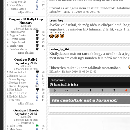
7.
Csáthy Miklós
34
8.
Nagy Gábor
27
Szóval ez az egész nem az itteni rendezők "találmá
9.
Ruszkai Attila
24
Előzmény: _MikE_ 11. 2010-06-03 20:51:09
teljes táblázat
Peugeot 208 Rally4 Cup
cross_boy
Hungary
Jövőre valószínű, de még idén is elképzelhető, ho
a 3.futam,
a Mecsek Rallye után
engednek be minden EB futamra: 2 férfit, vagy 1 férf
1.
Faltusz Dávid
38
2.
Zagyva Dorka
34
3.
Herczig Patrik
29
4.
Hibján József
29
5.
Tellér Antal
16
carlos_by_tht
Bertalan Márton
-
teljes táblázat
Király,lassan már ott tartunk hogy a nézőknek a jeg
mert nem ám csak ugy minden féle néző mehet be eg
Országos Rally2
Bajnokság 2026
a 3.futam,
Hihetetlen miket ki nem találnak mostanában........
a Mecsek Rallye után
Előzmény: DuEn 9. 2010-06-03 20:22:42
1.
Békési Richárd
70
2.
Himmer Attila
51
3.
Simon György
47
Rallycross
4.
Kerekes Bence
42
Új hozzászólás írása
5.
Kóródi Koppány
31
6.
Kiss László
30
|<
<<
<
1
2
3
4
7.
Ruszó Krisztián
20
8.
Endrődi László
13
9.
Fóti Péter
11
teljes táblázat
Országos Historic
Bajnokság 2025
a 3.futam,
a Mecsek Rallye után
1. korcsoport
1.
Tóth István
76
2.
Metz Ferenc
51