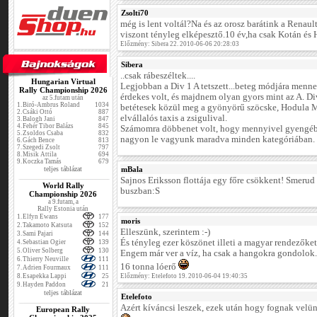
Zsolti70
még is lent voltál?Na és az orosz barátink a Rena
viszont tényleg elképesztő.10 év,ha csak Kotán és 
Előzmény: Sibera 22. 2010-06-06 20:28:03
Sibera
..csak rábeszéltek....
Hungarian Virtual
Legjobban a Div 1 A tetszett...beteg módjára menne
Rally Championship 2026
érdekes volt, és majdnem olyan gyors mint az A. Di
az 5.futam után
1.
Biró-Ambrus Roland
1034
betétesek közül meg a gyönyörű szöcske, Hodula Mi
2.
Csáki Ottó
887
elvállalós taxis a zsigulival.
3.
Balogh Jani
847
4.
Fehér Tibor Balázs
845
Számomra döbbenet volt, hogy mennyivel gyengé
5.
Zsoldos Csaba
832
nagyon le vagyunk maradva minden kategóriában. 
6.
Gách Bence
813
7.
Szegedi Zsolt
797
8.
Misik Attila
694
9.
Koczka Tamás
679
teljes táblázat
mBala
Sajnos Eriksson flottája egy főre csökkent! Smerud
World Rally
buszban:S
Championship 2026
a 9.futam, a
Rally Estonia után
1.
Elfyn Ewans
177
moris
2.
Takamoto Katsuta
152
Elleszünk, szerintem :-)
3.
Sami Pajari
144
És tényleg ezer köszönet illeti a magyar rendezőket
4.
Sebastian Ogier
139
5.
Oliver Solberg
130
Engem már ver a víz, ha csak a hangokra gondolok.
6.
Thierry Neuville
111
16 tonna lóerő
7.
Adrien Fourmaux
111
8.
Esapekka Lappi
25
Előzmény: Etelefoto 19. 2010-06-04 19:40:35
9.
Hayden Paddon
21
teljes táblázat
Etelefoto
Azért kíváncsi leszek, ezek után hogy fognak velün
European Rally