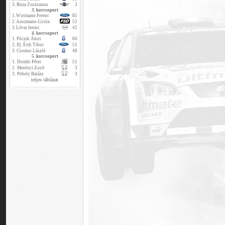
3.
Buza Zsuzsanna
3
3. korcsoport
1.
Wirtmann Ferenc
85
2.
Auszmann Gyula
52
3.
Lévai ferenc
42
4. korcsoport
1.
Póczik Ákos
60
2.
Ifj. Érdi Tibor
51
3.
Csomor László
48
5. korcsoport
1.
Dombi Péter
51
2.
Merényi Zsolt
3
3.
Pehely Balázs
3
teljes táblázat