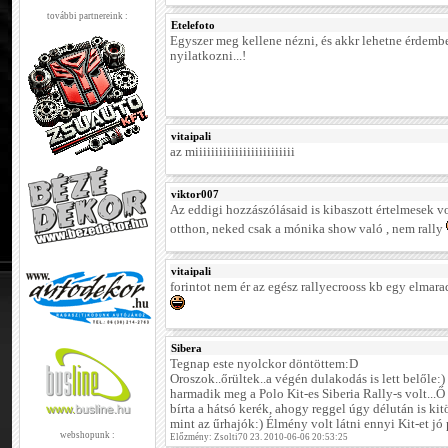
további partnereink :
Etelefoto
Egyszer meg kellene nézni, és akkr lehetne érdemb
nyilatkozni...!
vitaipali
az miiiiiiiiiiiiiiiiiiiiiiiii
viktor007
Az eddigi hozzászólásaid is kibaszott értelmesek v
otthon, neked csak a mónika show való , nem rally
vitaipali
forintot nem ér az egész rallyecrooss kb egy elmara
Sibera
Tegnap este nyolckor döntöttem:D
Oroszok..őrültek..a végén dulakodás is lett belőle:)
harmadik meg a Polo Kit-es Siberia Rally-s volt...
bírta a hátsó kerék, ahogy reggel úgy délután is kit
mint az űrhajók:) Élmény volt látni ennyi Kit-et jó 
webshopunk :
Előzmény: Zsolti70 23. 2010-06-06 20:53:25