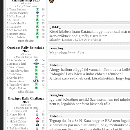
Championship 2025
a 4.futam,
a Rally Poland után
1.
Teemu Suninen
80
2.
Andrea Mabelini
57
3.
Miko Marczyk
47
4.
G. Basso
45
5.
Jakub Matulka
35
_MikE_
6.
J.A.Suarez
30
7.
Mikko Heikkila
30
Köszi,közben írtam Katának,hogy mivan szal már teg
8.
Roberto Dapra
30
szervezőknek pedig mély tiszteletem.
9.
Marco Bulacia
30
Előzmény: Etelefoto 14. 2010-06-04 07:58:28
teljes táblázat
Országos Rally Bajnokság
cross_boy
2026
Megtudom érteni őket...
a 3.futam,
a Mecsek Rallye után
1.
László Martin
104
2.
Bodolai László
103
Etelefoto
3.
Vincze Ferenc
85
Ahogy hallom eléggé fel vannak háborodva a kollé
4.
Trencsényi József
80
"robogós" Loix bácsi a ludas ebben a témában!
5.
Tóth Tibor
55
6.
Osváth Péter
49
A itteni szervezőknek csak köszönhetünk, hogy lega
7.
Kovács Antal
49
8.
Trencsényi Vince
43
9.
Bujdos Miklós
37
teljes táblázat
cross_boy
Országos Rally Challenge
Így van! Köszönet nekik! Szerintem nem tud minden
2026
nem is, legalább pár fotót lássanak róla...
a 3.futam,
a Mecsek Rallye után
1.
Helembai Zsolt
92
2.
Hinger Dávid
88
Etelefoto
3.
Rongits Attila
85
Tegnap du. írt a Sz.N. Kata hogy az ERA nem fogad 
4.
Molnár Zoltán
62
kiharcoltak pár nap alatt annyit, hogy médiánként 2
5.
Helgert Tamás
58
6.
Tárkányi Sándor
35
minden média döntse el ma délig ki az a két fő.