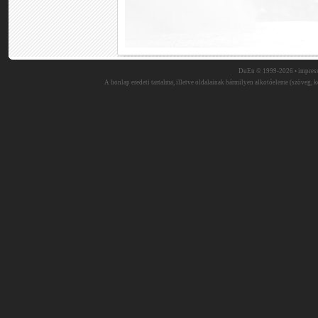
DuEn © 1999-2026 •
impres
A honlap eredeti tartalma, illetve oldalainak bármilyen alkotóeleme (szöveg, ké