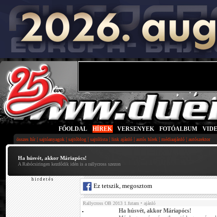
FŐOLDAL
|
HÍREK
|
VERSENYEK
|
FOTÓALBUM
|
VID
|
|
|
|
|
|
|
összes hír
sajtóanyagok
sajtóblog
sajtólista
link ajánló
autós hírek
médiaajánló
autószektor
Ha húsvét, akkor Máriapócs!
A Rabócsiringen kezdődik idén is a rallycross szezon
h i r d e t é s
Ez tetszik, megosztom
Rallycross OB 2013 1.futam
• ajánló
Ha húsvét, akkor Máriapócs!