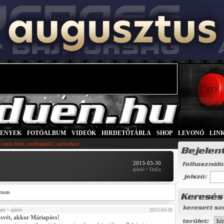
SENYEK
|
FOTÓALBUM
|
VIDEÓK
|
HIRDETŐTÁBLA
|
SHOP
|
LEVONÓ
|
LIN
|
|
|
autós hírek
médiaajánló
autószektor
2013-03-30
ajánló • DuEn
ztom
tam
• ajánló
2013-03-30
svét, akkor Máriapócs!