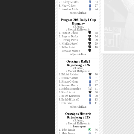
7.
Csáthy Miklós
34
8.
Nagy Gábor
27
9.
Ruszkai Attila
24
teljes táblázat
Peugeot 208 Rally4 Cup
Hungary
a 3.futam,
a Mecsek Rallye után
1.
Faltusz Dávid
38
2.
Zagyva Dorka
34
3.
Herczig Patrik
29
4.
Hibján József
29
5.
Tellér Antal
16
Bertalan Márton
-
teljes táblázat
Országos Rally2
Bajnokság 2026
a 3.futam,
a Mecsek Rallye után
1.
Békési Richárd
70
2.
Himmer Attila
51
3.
Simon György
47
4.
Kerekes Bence
42
5.
Kóródi Koppány
31
6.
Kiss László
30
7.
Ruszó Krisztián
20
8.
Endrődi László
13
9.
Fóti Péter
11
teljes táblázat
Országos Historic
Bajnokság 2025
a 3.futam,
a Mecsek Rallye után
1. korcsoport
1.
Tóth István
76
2.
Metz Ferenc
51