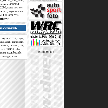
gopro
,
,
jana
,
,
janika
h
onboard
subishi
,
,
s2000
,
,
skoda fabia wrc
za wrc
toyota celica
,
turi tomi
vfts
nt
,
,
,
rtbmw
bajna
crash
,
,
,
,
csepel
,
esztergom
,
unaharaszti
rally ob
,
,
,
miskolc
rally
rozi64
,
,
,
,
rigli
salak
s t a t i s z t i k á k
szombathely
,
,
zlalom
,
a celica gts
zsiros