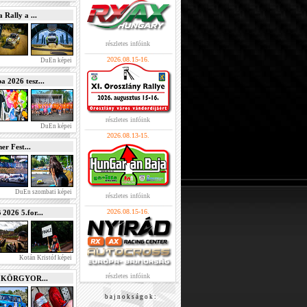
Rally a ...
részletes infóink
2026.08.15-16.
DuEn képei
2026 tesz...
részletes infóink
DuEn képei
2026.08.13-15.
r Fest...
DuEn szombati képei
részletes infóink
2026.08.15-16.
026 5.for...
Kotán Kristóf képei
részletes infóink
e KÖRGYOR...
b a j n o k s á g o k :