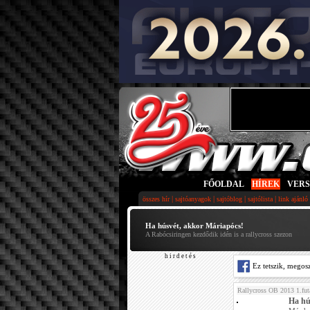
FŐOLDAL
|
HÍREK
|
VER
|
|
|
|
összes hír
sajtóanyagok
sajtóblog
sajtólista
link ajánló
Ha húsvét, akkor Máriapócs!
A Rabócsiringen kezdődik idén is a rallycross szezon
h i r d e t é s
Ez tetszik, megos
Rallycross OB 2013 1.fu
Ha hú