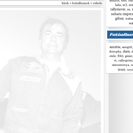
andris
,
bzrt
,
cras
hírek • fotóalbumok • videók
lada
,
m3
,
mit
rallymovie
,
,
rte
subaru impre
gtfour
,
traba
wa
ausztria
,
autogrill
duen
drtrophy
,
,
d
frici
etele
,
,
gemer
,
rallysprint
vb
simontornya
,
s
teszt
,
toyot