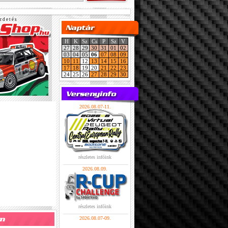
r d e t é s
H
K
Sz
Cs
P
Sz
V
27
28
29
30
31
01
02
03
04
05
06
07
08
09
10
11
12
13
14
15
16
17
18
19
20
21
22
23
24
25
26
27
28
29
30
2026.08.07-11.
részletes infóink
2026.08.09.
részletes infóink
2026.08.07-09.