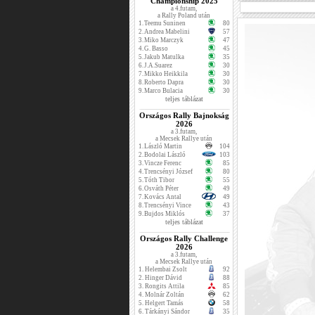
Championship 2025
a 4.futam,
a Rally Poland után
1.
Teemu Suninen
80
2.
Andrea Mabelini
57
3.
Miko Marczyk
47
4.
G. Basso
45
5.
Jakub Matulka
35
6.
J.A.Suarez
30
7.
Mikko Heikkila
30
8.
Roberto Dapra
30
9.
Marco Bulacia
30
teljes táblázat
Országos Rally Bajnokság
2026
a 3.futam,
a Mecsek Rallye után
1.
László Martin
104
2.
Bodolai László
103
3.
Vincze Ferenc
85
4.
Trencsényi József
80
5.
Tóth Tibor
55
6.
Osváth Péter
49
7.
Kovács Antal
49
8.
Trencsényi Vince
43
9.
Bujdos Miklós
37
teljes táblázat
Országos Rally Challenge
2026
a 3.futam,
a Mecsek Rallye után
1.
Helembai Zsolt
92
2.
Hinger Dávid
88
3.
Rongits Attila
85
4.
Molnár Zoltán
62
5.
Helgert Tamás
58
6.
Tárkányi Sándor
35