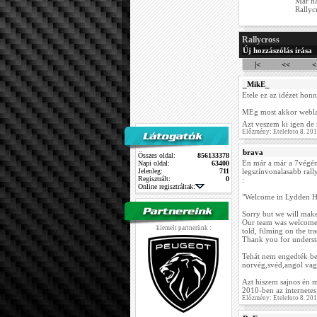
Már ha
Rallyc
Rallycross
Új hozzászólás írása
|<
<<
<
_MikE_
Etele ez az idézet hon
MEg most akkor webla
Azt veszem ki igen de
Előzmény: Etelefoto 8. 20
brava
Összes oldal:
856133378
Én már a már a 7végén 
Napi oldal:
63400
Jelenleg:
711
legszínvonalasabb rally
Regisztrált:
0
:
Online regisztráltak:
"Welcome in Lydden Hil
Sorry but we will make
Our team was welcomed
kiemelt partnerünk :
told, filming on the tra
Thank you for underst
Tehát nem engedték be 
norvég,svéd,angol vagy 
Azt hiszem sajnos én 
2010-ben az internetes
Előzmény: Etelefoto 8. 20