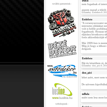
DuEn
további partnereink :
nem fogadnak el interne
asszem marad a tököli 
Előzmény: Etelefoto 8. 20
Etelefoto
"A versenysorozatot sz
internetes oldalakat n
volt is belőle problém
fogadnunk. Hosszas tel
eljárásra hivatkozva si
fotós akkreditációját 
Már 2009-ben is mentek
Még jó hogy a itthoni 
dolgunk.
Etelefoto
Hát én készültem rá, d
Előzmény: don_pici 6. 20
don_pici
lehet azért, mert nem 
De szívesen kipróbáln
mBala
miért nem lesz most ko
webshopunk :