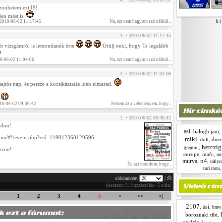
zonhetem ezt IS!
en mást is.
h i 
 2010-06-02 11:17:45
Na, ezt nem hagyom szó nélkül...
3. • 2010-06-02 11:17:45
ét vizsgámról is lemondanék érte
Örülj neki, hogy Te legalább
10-06-02 11:04:06
Na, ezt nem hagyom szó nélkül...
2. • 2010-06-02 11:04:06
ajtós nap, és persze a kocsikáztatás idén elmarad.
.
010-06-02 09:36:42
Nekem az a véleményem, hogy...
1. • 2010-06-02 09:36:42
ádon!
asi
,
balogh jani
,
com/#!/event.php?eid=119012368120596
miki
,
,
due
drift
herczig
,
grepton
zzon!
europe
,
mafc
,
mi
n4
murva
,
,
rallyr
Én azt mondom, hogy...
turi tomi
oldalanként
|
összesen: 91 hozzászólás • 5 oldal
1
2
3
4
5
>
>>
>|
2107
asi
,
,
bmw
boroznaki tibi
,