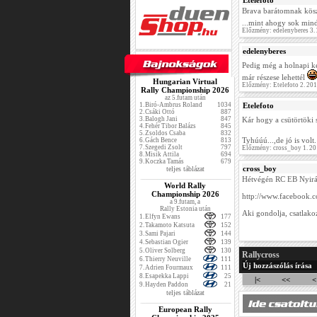
Etelefoto
Brava barátomnak kös
...mint ahogy sok mind
Előzmény: edelenyberes 3.
edelenyberes
Pedig még a holnapi k
már részese lehettél
Hungarian Virtual
Előzmény: Etelefoto 2. 20
Rally Championship 2026
az 5.futam után
1.
Biró-Ambrus Roland
1034
Etelefoto
2.
Csáki Ottó
887
3.
Balogh Jani
847
Kár hogy a csütörtöki s
4.
Fehér Tibor Balázs
845
5.
Zsoldos Csaba
832
Tyhúúú...,de jó is volt
6.
Gách Bence
813
7.
Szegedi Zsolt
797
Előzmény: cross_boy 1. 2
8.
Misik Attila
694
9.
Koczka Tamás
679
cross_boy
teljes táblázat
Hétvégén RC EB Nyir
World Rally
Championship 2026
http://www.facebook.
a 9.futam, a
Rally Estonia után
Aki gondolja, csatlako
1.
Elfyn Ewans
177
2.
Takamoto Katsuta
152
3.
Sami Pajari
144
4.
Sebastian Ogier
139
5.
Oliver Solberg
130
Rallycross
6.
Thierry Neuville
111
Új hozzászólás írása
7.
Adrien Fourmaux
111
8.
Esapekka Lappi
25
|<
<<
<
9.
Hayden Paddon
21
teljes táblázat
European Rally