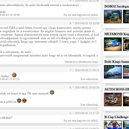
9. • 2010-06-03 20:22:42
tes akkreditációt, de azért hirdessük ezerrel a rendezvényt...
DOBOZ Sardegna 
drift
10-06-03 19:10:06
Na, ezt nem hagyom szó nélkül...
8. • 2010-06-03 19:10:06
ervező ERA a múlt héten hozott egy olyan határozatot, amely szerint
em engednek be a versenyekre. Az angliai futamon már eszerint jártak el,
METABOND Kupa 
a rendesen. Sajnos akármennyire nem értünk egyet ezzel a döntéssel, el kell
efonálgatások és egyeztetések után az idő rövidségére és a nem korrekt
került elérnünk, hogy egy internetes oldaltól 2 fotós, vagy 1 újságíró és 1
elfogadhatom."
 a szívatások, de azért...
szervezők megtesznek mindent azért hogy mi is ott lehessünk, és tegyük a
Drift Kings Summe
Nekem az a véleményem, hogy...
7. • 2010-06-03 17:39:12
e hiába...
10-06-02 23:02:56
Erre válaszolok...
6. • 2010-06-02 23:02:56
AUTOCROSS EB 2
tudok ott lenni és így Ők sem mennek
ám a jobb1et
Erre válaszolok...
5. • 2010-06-02 13:17:57
R-Cup Challeng
csikázás?
Na, ezt nem hagyom szó nélkül...
4. • 2010-06-02 13:09:31