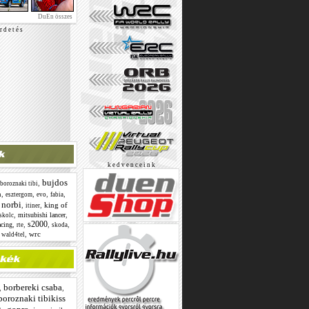
DuEn összes
r d e t é s
k e d v e n c e i n k
bujdos
,
boroznaki tibi
n
,
,
,
,
esztergom
evo
fabia
 norbi
,
,
king of
itiner
,
,
mitsubishi lancer
skolc
s2000
,
,
,
,
acing
rte
skoda
,
,
wrc
wald4tel
borbereki csaba
,
,
boroznaki tibikiss