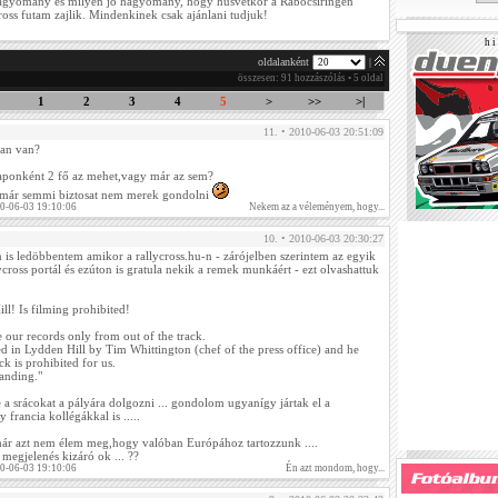
gyomány és milyen jó hagyomány, hogy húsvétkor a Rabócsiringen
ross futam zajlik. Mindenkinek csak ajánlani tudjuk!
h i 
oldalanként
|
összesen: 91 hozzászólás • 5 oldal
1
2
3
4
5
>
>>
>|
11. • 2010-06-03 20:51:09
nan van?
ponként 2 fő az mehet,vagy már az sem?
 már semmi biztosat nem merek gondolni
10-06-03 19:10:06
Nekem az a véleményem, hogy...
10. • 2010-06-03 20:30:27
is ledöbbentem amikor a rallycross.hu-n - zárójelben szerintem az egyik
cross portál és ezúton is gratula nekik a remek munkáért - ezt olvashattuk
l! Is filming prohibited!
 our records only from out of the track.
 in Lydden Hill by Tim Whittington (chef of the press office) and he
ck is prohibited for us.
anding."
a srácokat a pályára dolgozni ... gondolom ugyanígy jártak el a
francia kollégákkal is .....
már azt nem élem meg,hogy valóban Európához tartozzunk ....
 megjelenés kizáró ok ... ??
10-06-03 19:10:06
Én azt mondom, hogy...