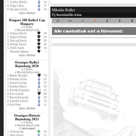
7.
Csáthy Miklós
34
8.
Nagy Gábor
27
9.
Ruszkai Attila
24
Mikulás Rallye
teljes táblázat
Új hozzászólás írása
Peugeot 208 Rally4 Cup
|<
<<
<
1
2
3
4
Hungary
a 3.futam,
a Mecsek Rallye után
1.
Faltusz Dávid
38
2.
Zagyva Dorka
34
3.
Herczig Patrik
29
4.
Hibján József
29
5.
Tellér Antal
16
Bertalan Márton
-
teljes táblázat
Országos Rally2
Bajnokság 2026
a 3.futam,
a Mecsek Rallye után
1.
Békési Richárd
70
2.
Himmer Attila
51
3.
Simon György
47
4.
Kerekes Bence
42
5.
Kóródi Koppány
31
6.
Kiss László
30
7.
Ruszó Krisztián
20
8.
Endrődi László
13
9.
Fóti Péter
11
teljes táblázat
Országos Historic
Bajnokság 2025
a 3.futam,
a Mecsek Rallye után
1. korcsoport
1.
Tóth István
76
2.
Metz Ferenc
51