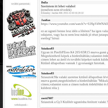
DuEn
további partnereink :
Szerintem itt lehet valahol
(remélem nem tévedek)
Előzmény: Janifan 408. 2015-12-03 16:20:32
Janifan
https://www.youtube.com/watch?v=UJSpV4WNA
ez az ugrató benne lesz idén a lőtéren? ha igen vala
odajutni, vagy ha ez nem lesz másik jó részt jutas
esetleg? köszi
Sziszkoo83
Ugyan itt PirelliPZero K4 205/65R15 murva gumi g
Megtekinthető képek a hirdetőtáblán,valamint ér
cimen lehet az árról és további képeket tudok külde
Kitűnő állapotban vannak 1 gyorsaságit futottak.
Sziszkoo83
Sziasztok!Ha valaki szeretne kitűnő állapotban lévő
murva gumit,megtekintheti a hirdetőtáblán "Mikulá
címen,valamint ezen a címen tudtok érdeklődni és
küldeni róla:)
zsotti7607
Sziasztok a Gy3 Kislőtér ugratósba fotótott valaki 
webshopunk :