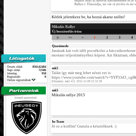
Bujdos Miki új autóval karcmentesen és jó h
Rallye-t. Elmondja, mi vár rá jövőre és mi vá
Kérlek jelentkezz be, ha hozzá akarsz szólni!
Mikulás Rallye
Új hozzászólás írása
|<
<<
<
1
2
3
4
Quasimodo
Janának kár volt időt pocsékolni a háccsókerekesre
mostani teljesítményéhez képest. Azt fikáztam, ehh
Összes oldal:
856142484
mk5
Napi oldal:
72506
Talán így már meg lehet nézni ezt is:
Jelenleg:
958
Regisztrált:
0
https://www.youtube.com/watch?v=SYP33d3_cgI&
Online regisztráltak:
Előzmény: mk5 411. 2015-12-09 22:32:38
mk5
Mikulás rallye 2015
kiemelt partnerünk :
In-Team
Jó ez a kisfilm! Gratula a készitőknek :)