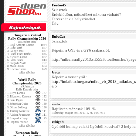
Fordos45
Sziasztok!
Érdeklődöm; műsorfüzet mikorra várható?
Terveznénk a helyszíneket ...
Üdv.
Hungarian Virtual
BubuCar
Rally Championship 2026
Sziasztok!
az 5.futam után
1.
Biró-Ambrus Roland
1034
2.
Csáki Ottó
887
Képeim a GY3 és a GY6 szakaszról:
3.
Balogh Jani
847
4.
Fehér Tibor Balázs
845
5.
Zsoldos Csaba
832
http://mikulasrally2013.sti555.fotoalbum.hu/?pag
6.
Gách Bence
813
7.
Szegedi Zsolt
797
8.
Misik Attila
694
9.
Koczka Tamás
679
Gaca
teljes táblázat
Képeim a versenyről :
World Rally
http://indafoto.hu/gaca/miku_vb_2013_mikulas_r
Championship 2026
e/6
a 9.futam, a
Rally Estonia után
1.
Elfyn Ewans
177
2.
Takamoto Katsuta
152
3.
Sami Pajari
144
4.
Sebastian Ogier
139
anulu
5.
Oliver Solberg
130
Rajtlistán már csak 109 -%
6.
Thierry Neuville
111
Előzmény: tboyka 397. 2013-12-07 09:37:51
7.
Adrien Fourmaux
111
8.
Esapekka Lappi
25
rubigabi
9.
Hayden Paddon
21
teljes táblázat
Győrből holnap valaki Győrből kocsival? 2 hely l
European Rally