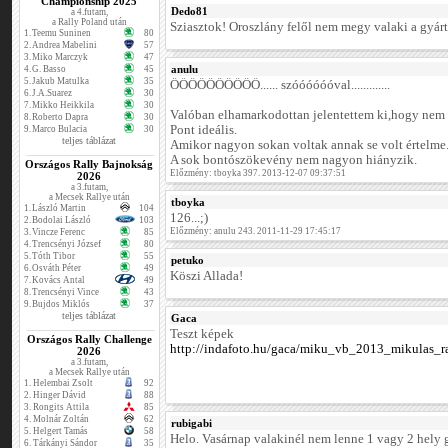
Championship 2025
Dedo81
a 4.futam,
a Rally Poland után
Sziasztok! Oroszlány felől nem megy valaki a gyárt
1.
Teemu Suninen
80
2.
Andrea Mabelini
57
3.
Miko Marczyk
47
anulu
4.
G. Basso
45
5.
Jakub Matulka
35
ŐŐŐŐŐŐŐŐŐŐ...... szóóóóóóval.............
6.
J.A.Suarez
30
7.
Mikko Heikkila
30
Valóban elhamarkodottan jelentettem ki,hogy nem 
8.
Roberto Dapra
30
Pont ideális.
9.
Marco Bulacia
30
teljes táblázat
Amikor nagyon sokan voltak annak se volt értelme
A sok bontószökevény nem nagyon hiányzik.
Országos Rally Bajnokság
Előzmény: tboyka 397. 2013-12-07 09:37:51
2026
a 3.futam,
a Mecsek Rallye után
tboyka
1.
László Martin
104
126...;)
2.
Bodolai László
103
Előzmény: anulu 243. 2011-11-29 17:45:17
3.
Vincze Ferenc
85
4.
Trencsényi József
80
5.
Tóth Tibor
55
petuko
6.
Osváth Péter
49
Köszi Allada!
7.
Kovács Antal
49
8.
Trencsényi Vince
43
9.
Bujdos Miklós
37
teljes táblázat
Gaca
Teszt képek
Országos Rally Challenge
http://indafoto.hu/gaca/miku_vb_2013_mikulas_r
2026
a 3.futam,
a Mecsek Rallye után
1.
Helembai Zsolt
92
2.
Hinger Dávid
88
3.
Rongits Attila
85
4.
Molnár Zoltán
62
rubigabi
5.
Helgert Tamás
58
Helo. Vasárnap valakinél nem lenne 1 vagy 2 hely 
6.
Tárkányi Sándor
35