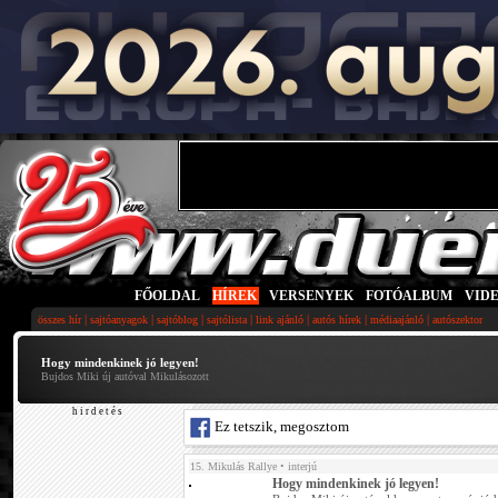
FŐOLDAL
|
HÍREK
|
VERSENYEK
|
FOTÓALBUM
|
VID
|
|
|
|
|
|
|
összes hír
sajtóanyagok
sajtóblog
sajtólista
link ajánló
autós hírek
médiaajánló
autószektor
Hogy mindenkinek jó legyen!
Bujdos Miki új autóval Mikulásozott
h i r d e t é s
Ez tetszik, megosztom
15. Mikulás Rallye
• interjú
Hogy mindenkinek jó legyen!