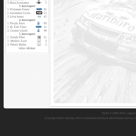
3.
Buza Zsuzsanna
3
3. korcsoport
1.
Wirtmann Ferenc
85
2.
Auszmann Gyula
52
3.
Lévai ferenc
42
4. korcsoport
1.
Póczik Ákos
60
2.
Ifj. Érdi Tibor
51
3.
Csomor László
48
5. korcsoport
1.
Dombi Péter
51
2.
Merényi Zsolt
3
3.
Pehely Balázs
3
teljes táblázat
DuEn © 1999-2026 •
impres
A honlap eredeti tartalma, illetve oldalainak bármilyen alkotóeleme (szöveg, ké