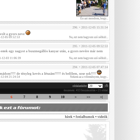
Én azt mondom, hogy...
296. • 2011-12-05 15:31:54
volt a gyors neve
1-12-05 09:52:53
Na, ezt nem hagyom szó nélkül...
295. • 2011-12-05 09:52:53
n estek egy nagyot a buszmegállós kanyar után, a gyors nevére már nem
1-12-03 11:06:39
Na, ezt nem hagyom szó nélkül...
294. • 2011-12-05 07:47:14
 imádom!!!! de tényleg kevés a létszám!!!!! és belőlem, sose sok!!!!
1-12-04 21:24:54
Nekem az a véleményem, hogy...
oldalanként
|
összesen: 413 hozzászólás • 21 oldal
6
7
8
9
10
>
>>
>|
hírek • fotóalbumok • videók