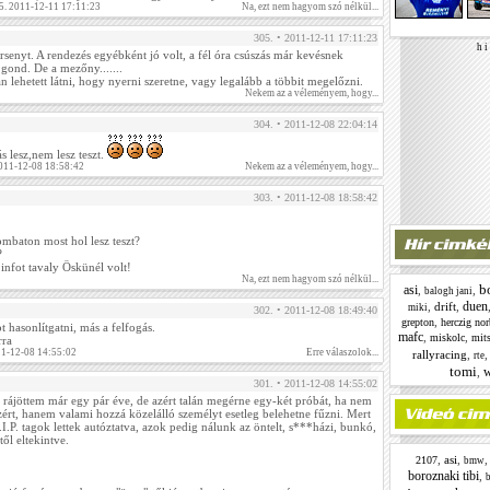
5. 2011-12-11 17:11:23
Na, ezt nem hagyom szó nélkül...
305. • 2011-12-11 17:11:23
h i 
enyt. A rendezés egyébként jó volt, a fél óra csúszás már kevésnek
 gond. De a mezőny.......
n lehetett látni, hogy nyerni szeretne, vagy legalább a többit megelőzni.
Nekem az a véleményem, hogy...
304. • 2011-12-08 22:04:14
 lesz,nem lesz teszt.
011-12-08 18:58:42
Nekem az a véleményem, hogy...
303. • 2011-12-08 18:58:42
mbaton most hol lesz teszt?
?
 infot tavaly Öskünél volt!
Na, ezt nem hagyom szó nélkül...
b
asi
,
,
balogh jani
duen
,
drift
,
miki
302. • 2011-12-08 18:49:40
,
grepton
herczig nor
ot hasonlítgatni, más a felfogás.
mafc
,
,
miskolc
mits
rra
11-12-08 14:55:02
Erre válaszolok...
rallyracing
,
rte
tomi
w
,
301. • 2011-12-08 14:55:02
 rájöttem már egy pár éve, de azért talán megérne egy-két próbát, ha nem
ezért, hanem valami hozzá közelálló személyt esetleg belehetne fűzni. Mert
I.P. tagok lettek autóztatva, azok pedig nálunk az öntelt, s***házi, bunkó,
ltől eltekintve.
,
asi
,
2107
bmw
boroznaki tibi
,
b