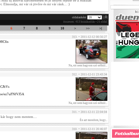
 Miki új autóval karcmentesen és jó helyen fejezte be a Mikulás
-t. Elmondja, mi vár rá jövőre és mi vár ránk... :)
h i 
oldalanként
|
összesen: 413 hozzászólás • 21 oldal
6
7
8
9
10
>
>>
>|
313. • 2011-12-12 00:56:27
98Cfis
Na, ezt nem hagyom szó nélkül...
312. • 2011-12-11 23:43:34
4CJbVs
u.be/ez7uFNfVJ5A
Na, ezt nem hagyom szó nélkül...
311. • 2011-12-11 22:04:04
t, kár hogy nem mentem....
Én azt mondom, hogy...
310. • 2011-12-11 20:46:07