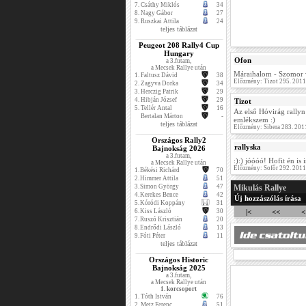
7.
Csáthy Miklós
34
8.
Nagy Gábor
27
9.
Ruszkai Attila
24
teljes táblázat
Peugeot 208 Rally4 Cup
Hungary
Ofon
a 3.futam,
a Mecsek Rallye után
Máraihalom - Szomor 
1.
Faltusz Dávid
38
Előzmény: Tizot 295. 201
2.
Zagyva Dorka
34
3.
Herczig Patrik
29
4.
Hibján József
29
Tizot
5.
Tellér Antal
16
Az első Hóvirág rally
Bertalan Márton
-
emlékszem :)
teljes táblázat
Előzmény: Sibera 283. 201
Országos Rally2
rallyska
Bajnokság 2026
a 3.futam,
:):) jóóóó! Hofit én is
a Mecsek Rallye után
Előzmény: Sofőr 292. 201
1.
Békési Richárd
70
2.
Himmer Attila
51
3.
Simon György
47
Mikulás Rallye
4.
Kerekes Bence
42
Új hozzászólás írása
5.
Kóródi Koppány
31
6.
Kiss László
30
|<
<<
<
7.
Ruszó Krisztián
20
8.
Endrődi László
13
9.
Fóti Péter
11
teljes táblázat
Országos Historic
Bajnokság 2025
a 3.futam,
a Mecsek Rallye után
1. korcsoport
1.
Tóth István
76
2.
Metz Ferenc
51