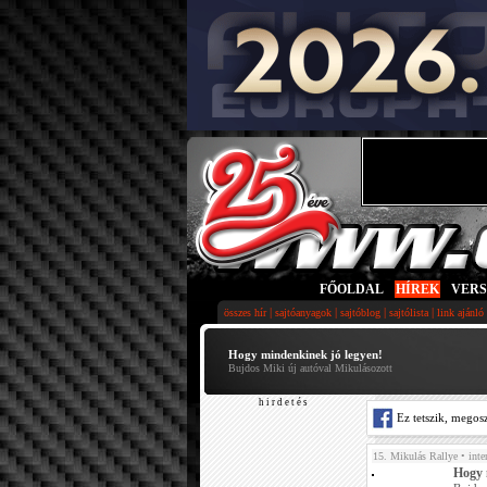
FŐOLDAL
|
HÍREK
|
VER
|
|
|
|
összes hír
sajtóanyagok
sajtóblog
sajtólista
link ajánló
Hogy mindenkinek jó legyen!
Bujdos Miki új autóval Mikulásozott
h i r d e t é s
Ez tetszik, megos
15. Mikulás Rallye
• inte
Hogy 