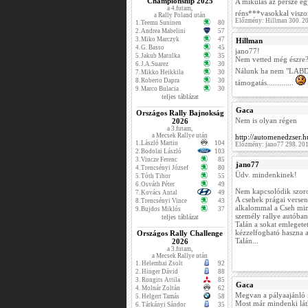
Championship 2025
A mikulás az persze egy
a 4.futam,
réns***vasokkal viszo
a Rally Poland után
Előzmény: Hillman 300. 2
1.
Teemu Suninen
80
2.
Andrea Mabelini
57
3.
Miko Marczyk
47
Hillman
4.
G. Basso
45
jano77!
5.
Jakub Matulka
35
Nem vetted még észre
6.
J.A.Suarez
30
Nálunk ha nem "LA
7.
Mikko Heikkila
30
8.
Roberto Dapra
30
támogatás.............
9.
Marco Bulacia
30
teljes táblázat
Gaca
Országos Rally Bajnokság
Nem is olyan régen
2026
a 3.futam,
a Mecsek Rallye után
http://automenedzser.
1.
László Martin
104
Előzmény: jano77 298. 20
2.
Bodolai László
103
3.
Vincze Ferenc
85
jano77
4.
Trencsényi József
80
Üdv. mindenkinek!
5.
Tóth Tibor
55
6.
Osváth Péter
49
Nem kapcsolódik szoros
7.
Kovács Antal
49
A csehek prágai versen
8.
Trencsényi Vince
43
alkalommal a Cseh mini
9.
Bujdos Miklós
37
személy rallye autóban
teljes táblázat
Talán a sokat emlegetet
kézzelfogható haszna a
Országos Rally Challenge
Talán...
2026
a 3.futam,
a Mecsek Rallye után
1.
Helembai Zsolt
92
2.
Hinger Dávid
88
3.
Rongits Attila
85
Gaca
4.
Molnár Zoltán
62
Megvan a pályaajánló i
5.
Helgert Tamás
58
Most már mindenki lát
6.
Tárkányi Sándor
35