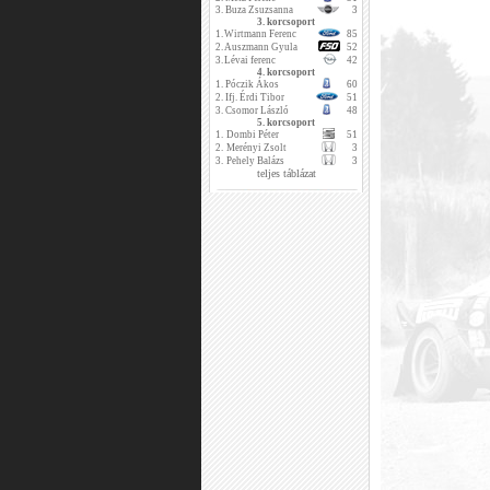
3.
Buza Zsuzsanna
3
3. korcsoport
1.
Wirtmann Ferenc
85
2.
Auszmann Gyula
52
3.
Lévai ferenc
42
4. korcsoport
1.
Póczik Ákos
60
2.
Ifj. Érdi Tibor
51
3.
Csomor László
48
5. korcsoport
1.
Dombi Péter
51
2.
Merényi Zsolt
3
3.
Pehely Balázs
3
teljes táblázat