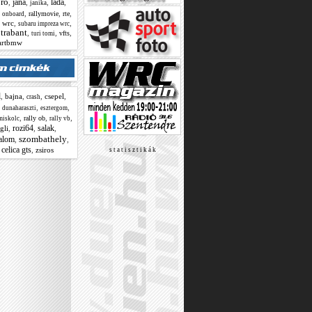
ro
jana
lada
,
,
,
,
janika
,
,
,
,
rallymovie
rte
onboard
a wrc
,
,
subaru impreza wrc
trabant
,
,
,
,
vfts
turi tomi
artbmw
l
,
bajna
,
,
csepel
,
crash
,
,
,
dunaharaszti
esztergom
,
,
,
rally ob
miskolc
rally vb
rozi64
salak
igli
,
,
,
szombathely
lalom
,
,
 celica gts
,
zsiros
s t a t i s z t i k á k