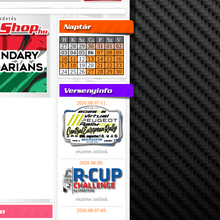
r d e t é s
H
K
Sz
Cs
P
Sz
V
27
28
29
30
31
01
02
03
04
05
06
07
08
09
10
11
12
13
14
15
16
17
18
19
20
21
22
23
24
25
26
27
28
29
30
2026.08.07-11.
részletes infóink
2026.08.09.
részletes infóink
2026.08.07-09.