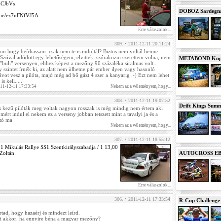
4CJbVs
DOBOZ Sardegna 
u.be/ez7uFNfVJ5A
Erre válaszolok...
309. • 2011-12-11 20:11:24
am hogy beírhassam. csak nem te is indultál? Biztos nem voltál benne
 Szóval adódott egy lehetőségem, elvittek, szórakozni szerettem volna, nem
METABOND Kupa 
"buli" versenyen, ehhez képest a mezőny 90 százaléka siralmas volt..
 szintet írnék ki, az alatt nem ülhetne pár ember ilyen vagy hasonló
ávot vesz a pilóta, majd még ad bő gázt 4 szer a kanyarig :-) Ezt nem lehet
 kell.....
11-12-11 17:33:54
Nekem az a véleményem, hogy...
308. • 2011-12-11 19:07:52
Drift Kings Summe
s kezű pilóták meg voltak nagyon rosszak is még mindig nem értem aki
z mért indul el nekem ez a verseny jobban tetszett mint a tavalyi ja és a
tó ma
Nekem az a véleményem, hogy...
307. • 2011-12-11 18:55:12
11 Mikulás Rallye SS1 Szentkirályszabadja / 1 13,00
AUTOCROSS EB 2
Zoltán
Erre válaszolok...
306. • 2011-12-11 17:33:54
R-Cup Challeng
ad, hogy hazaérj és mindezt leírd.
i akkor, ha ennyire béna a magyar mezőny?