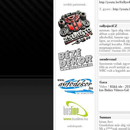
http://youtu.be/6xRye
további partnereink :
3. gyors :
http://yout
rallysjociCZ
sunman. Igen alig várt
abban a pár pilótában.
alkohollal, hanem egy 
Igen, az evosoknak egy
erősségű kocsiba. Fékt
megmagyarázni....nem is
Előzmény: Sunman 306. 20
zsemlevonal
Szerintem voltak ügye
félti az evo9 autóját a
WRC volt a legjobb au
Gaca
Video !
Klikk ide : 20
km Balázs Vilmos-Gál 
Sunman
kössz Joci
Gondolom már alig várt
webshopunk :
Mi a f***nak mentél k