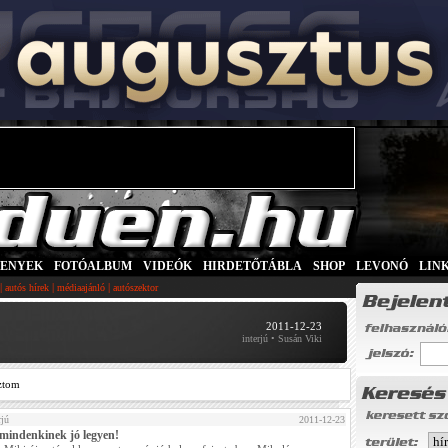
SENYEK
|
FOTÓALBUM
|
VIDEÓK
|
HIRDETŐTÁBLA
|
SHOP
|
LEVONÓ
|
LIN
|
|
|
autós hírek
médiaajánló
autószektor
2011-12-23
interjú • Susán Viki
ztom
rjú
2011-12-23
mindenkinek jó legyen!