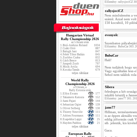
Előzmény: rallysjociCZ 30
rallysjociCZ
Nem minősíteném a vers
számít. Azzal nem volt
150 kocsiból, 10 pilótá
evonyolc
Hungarian Virtual
Rally Championship 2026
az 5.futam után
Szombaton pályabejárás
1.
Biró-Ambrus Roland
1034
Előzmény: BubuCar 303. 2
2.
Csáki Ottó
887
3.
Balogh Jani
847
4.
Fehér Tibor Balázs
845
BubuCar
5.
Zsoldos Csaba
832
Hali!
6.
Gách Bence
813
7.
Szegedi Zsolt
797
8.
Misik Attila
694
Nem tudjátok hogy szo
9.
Koczka Tamás
679
Vagy egyáltalán lesz-e
teljes táblázat
Sehol nem találok rola
World Rally
Championship 2026
Sibera
a 9.futam, a
Rally Estonia után
felesleges a két ország
1.
Elfyn Ewans
177
inkább készülj a Janne
2.
Takamoto Katsuta
152
Előzmény: jano77 301. 20
3.
Sami Pajari
144
4.
Sebastian Ogier
139
jano77
5.
Oliver Solberg
130
Hillman, természetesen
6.
Thierry Neuville
111
is az éppen aktuális v
7.
Adrien Fourmaux
111
eddig jóformán csak V.
8.
Esapekka Lappi
25
stb. jelentik, kis kivéte
9.
Hayden Paddon
21
teljes táblázat
Gaca.
European Rally