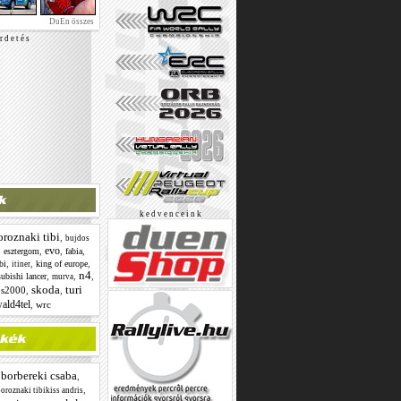
DuEn összes
r d e t é s
k e d v e n c e i n k
oroznaki tibi
,
bujdos
evo
,
,
,
,
esztergom
fabia
,
,
,
bi
king of europe
itiner
n4
,
,
,
ubishi lancer
murva
skoda
turi
,
s2000
,
,
ald4tel
,
wrc
borbereki csaba
,
,
,
oroznaki tibikiss andris