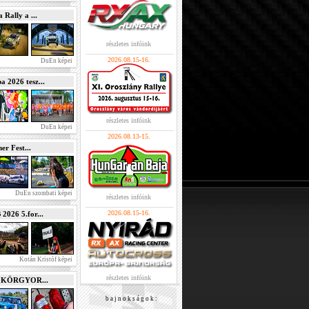
Rally a ...
részletes infóink
2026.08.15-16.
DuEn képei
2026 tesz...
részletes infóink
DuEn képei
2026.08.13-15.
r Fest...
DuEn szombati képei
részletes infóink
2026.08.15-16.
026 5.for...
Kotán Kristóf képei
részletes infóink
e KÖRGYOR...
b a j n o k s á g o k :