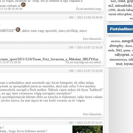
gop
crash
 jó fogás, azonban az "öreg"-től jó esetben is egy csapatás a
bzrt
,
,
m3
mitsubishi
,
nzás várható el
.
011-12-08 10:49:49
Én azt mondom, hogy...
,
skoda fabi
s2000
toyota celica gtfour
300. • 2011-12-08 10:49:49
w
?
BDARÚGSZ"
, akkor nem vagy sportoló, nincs jövőkép, nincs
Erre válaszolok...
autogril
,
ausztria
drtrophy
,
duen
299. • 2011-12-07 22:56:20
frici
etele
,
,
,
gemer
rallysprint
,
r
sz
hu/auto_sport/2011/12/6/Turan_Frici_fuvarozta_a_Mikulast_JJ8LFY#rss
simontornya
,
11-12-07 21:59:59
Na, ezt nem hagyom szó nélkül...
teszt
toyota
,
298. • 2011-12-07 21:59:59
an a mikuláshoz amit szeretnék egy kicsit fejtegetni, de talán mégis.
yének az apropójából jutott az eszembe, ahol már cirka 5-éve minden
szterelnök navigál a Pech mellett. Nálunk vajon mikor ült ilyen "kaliberű"
, ne agy isten versenyen végig navigátor szerepben?
t sportdiplomáciát lehetne ebbe az irányba is fejleszteni, talán lenne valami
 jövőre nézve, ha már úgyis itt van kettő verseny az év végén.
Erre válaszolok...
297. • 2011-12-07 07:22:07
s !
hatja , hogy hova érdemes menni !