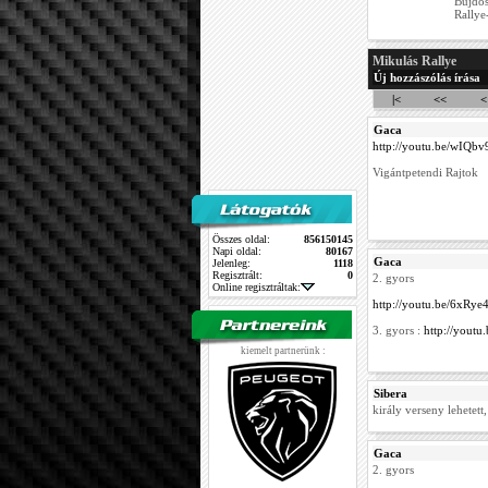
Bujdos
Rallye
Mikulás Rallye
Új hozzászólás írása
|<
<<
<
Gaca
http://youtu.be/wIQbv
Vigántpetendi Rajtok
Összes oldal:
856150145
Napi oldal:
80167
Gaca
Jelenleg:
1118
Regisztrált:
0
2. gyors
Online regisztráltak:
http://youtu.be/6xRye
3. gyors :
http://yout
kiemelt partnerünk :
Sibera
király verseny lehetet
Gaca
2. gyors