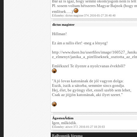
Bár az is igaz, hogy semmi okom/jogom nem is lett 
Pl. sosem voltam hétszeres Magyar Bajnok (hogy m
említsek......)
Előzmény: dictus magister 374. 2016-05-27 20:40:40
dictus magister
Hillman!
Ez ám a rallis élet! -meg a lényeg!
http://www.duen.hu/userfiles/image/160527_Jani
z_elmenyt/janika_a_pirelliseknek_osztotta_az_el
Emlékszel Te ilyenre a nyolcvanas évekből?
"A jó lovas katonának de jól vagyon dolga:
Eszik, iszik a sátorba, semmire sincs gondja.
Hej, élet, be gyöngy élet, ennél szebb sem lehet,
Csak az jöjjön katonának, aki ilyet szeret."
ÁgostonÁdám
Igen, működik.
Előzmény: atiwrc 372. 2016-01-27 18:20:03
Rallyongók fóruma