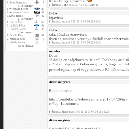
Köszi.Ez így korrrrrrekt!
3.
Buza Zsuzsanna
3
Előzmény: DuEn 384. 2017-04-27 16:10:46
3. korcsoport
1.
Wirtmann Ferenc
85
2.
Auszmann Gyula
52
DuEn
3.
Lévai ferenc
42
kijavítva
4. korcsoport
Előzmény: ortodox 382. 2017-04-26 22:50:02
1.
Póczik Ákos
60
2.
Ifj. Érdi Tibor
51
3.
Csomor László
48
DuEn
5. korcsoport
szia, köszi az észrevételt
1.
Dombi Péter
51
ilyen az, amikor a versenykiírásból ír az ember valam
2.
Merényi Zsolt
3
3.
Pehely Balázs
3
Előzmény: ortodox 382. 2017-04-26 22:50:02
teljes táblázat
ortodox
Duen!
Jó dolog ez a tájékoztató "itiner". Csakhogy az els
a PF.-ből. Vagyis 6:35-kor még biztos, hogy nem le
perccel egész nap el vagy csúszva a R2 időbeosztá
dictus magister
Rokon történet:
http://totalbike.hu/sebessegoltara/2017/04/26/ig
er/?cp=1#comment
Előzmény: dictus magister 380. 2017-04-04 19:50:02
dictus magister