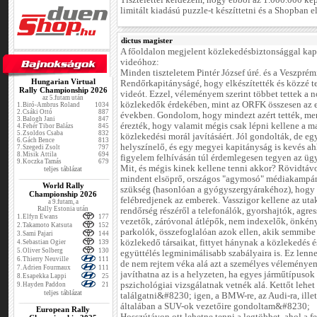
Tisztelettel kérdezem, hogy ebből az 1.000.000 ké
limitált kiadású puzzle-t készíttetni és a Shopban e
dictus magister
A főoldalon megjelent közlekedésbiztonsággal kap
videóhoz:
Minden tiszteletem Pintér József úré. és a Veszprém
Hungarian Virtual
Rendőrkapitányságé, hogy elkészítették és közzé te
Rally Championship 2026
videót. Ezzel, véleményem szerint többet tettek a 
az 5.futam után
közlekedők érdekében, mint az ORFK összesen az 
1.
Biró-Ambrus Roland
1034
2.
Csáki Ottó
887
években. Gondolom, hogy mindezt azért tették, me
3.
Balogh Jani
847
érezték, hogy valamit mégis csak lépni kellene a m
4.
Fehér Tibor Balázs
845
5.
Zsoldos Csaba
832
közlekedési morál javításáért. Jól gondolták, de egy
6.
Gách Bence
813
helyszínelő, és egy megyei kapitányság is kevés a
7.
Szegedi Zsolt
797
8.
Misik Attila
694
figyelem felhívásán túl érdemlegesen tegyen az üg
9.
Koczka Tamás
679
Mit, és mégis kinek kellene tenni akkor? Rövidtáv
teljes táblázat
mindent elsöprő, országos "agymosó" médiakampá
World Rally
szükség (hasonlóan a gyógyszergyárakéhoz), hogy
Championship 2026
felébredjenek az emberek. Vasszigor kellene az uta
a 9.futam, a
Rally Estonia után
rendőrség részéről a telefonálók, gyorshajtók, agre
1.
Elfyn Ewans
177
vezetők, záróvonal átlépők, nem indexelők, önkén
2.
Takamoto Katsuta
152
parkolók, összefoglalóan azok ellen, akik semmibe
3.
Sami Pajari
144
közlekedő társaikat, fittyet hánynak a közlekedés é
4.
Sebastian Ogier
139
5.
Oliver Solberg
130
együttélés legminimálisabb szabályaira is. Ez len
6.
Thierry Neuville
111
de nem rejtem véka alá azt a személyes véleménye
7.
Adrien Fourmaux
111
javíthatna az is a helyzeten, ha egyes járműtípusok
8.
Esapekka Lappi
25
pszichológiai vizsgálatnak vetnék alá. Kettőt lehet
9.
Hayden Paddon
21
teljes táblázat
találgatni&#8230; igen, a BMW-re, az Audi-ra, ille
általában a SUV-ok vezetőire gondoltam&#8230;
European Rally