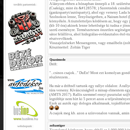
A lányom ebben a hónapban ünnepli a 18. születésn
további partnereink :
(Csakúgy, mint én &#128578; ) Szeretnénk csinálni
(garázspartyt/autóspartyt), ahol egy verseny Lada l
Szolnokon lenne, Tenyőszigetben, a Nairam hotel (
környékén. A tiszteletteljes kérdésem az, hogy egy 
(kb 10 óra) akinek lenne lehetősége ki tudna e jön
szerű eseményre. Természetesen önzetlen segítség
sátor felállítva, ahol hidegtálas-svédasztalos étel-it
résztvevőknek.
Visszajelzéseket Messengeren, vagy emailbeln (zo
Köszönettel: Zoltán Tiger
Quasimodo
Drift:
"...csinos csajok..." DuEn! Most ezt komolyan gond
részletezem...
Ha már a driftnél tartunk egy rallye oldalon: A ral
túra verseny. Kíváncsiságból a minap elmentem egy 
(AMTS 2017). Rallis szemmel ennyi pusztulat sz@rt
legtöbbje nem bírt ki 5 percet azon a teljesítmény
Ezek az autók egy dologra alkalmasak, tojásfőzésre
A csajok meg kb. azon a színvonalon vannak, amin 
zoltantiger
webshopunk :