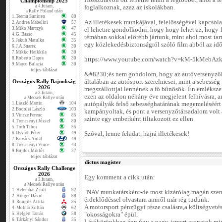
Hosszútávon ott lehetne tenni a legtöbbet, ahol a f
Championship 2025
a 4.futam,
foglalkoznak, azaz az iskolákban.
a Rally Poland után
1.
Teemu Suninen
80
Az illetékesek munkájával, felelősségével kapcsola
2.
Andrea Mabelini
57
3.
Miko Marczyk
47
el lehetne gondolkodni, hogy hogy lehet az, hogy
4.
G. Basso
45
témában sokkal előrébb jártunk, mint ahol most tar
5.
Jakub Matulka
35
egy közlekedésbiztonságról szóló film abból az idő
6.
J.A.Suarez
30
7.
Mikko Heikkila
30
8.
Roberto Dapra
30
https://www.youtube.com/watch?v=kM-5kMebAz
9.
Marco Bulacia
30
teljes táblázat
&#8230;és nem gondolom, hogy az autóversenyző
Országos Rally Bajnokság
általában az autósport szerelmesei, mint a sebesség
2026
megszállottjai lennének a fő bűnösök. Én emlékszem
a 3.futam,
ezen az oldalon néhány éve megjelent felhívásra, 
a Mecsek Rallye után
1.
László Martin
104
autópályák felső sebességhatárának megemeléséért
2.
Bodolai László
103
kampányoltak, és pont a versenyzőtársadalom volt 
3.
Vincze Ferenc
85
szinte egy emberként tiltakozott ez ellen.
4.
Trencsényi József
80
5.
Tóth Tibor
55
6.
Osváth Péter
49
Szóval, lenne feladat, hajrá illetékesek!
7.
Kovács Antal
49
8.
Trencsényi Vince
43
9.
Bujdos Miklós
37
teljes táblázat
dictus magister
Országos Rally Challenge
2026
Egy komment a cikk után:
a 3.futam,
a Mecsek Rallye után
1.
Helembai Zsolt
92
"NAV munkatársként-de most kizárólag magán szem
2.
Hinger Dávid
88
érdeklődéssel olvastam amiről már rég tudunk:
3.
Rongits Attila
85
A motorsport pénzügyi része csalásra,a költségvetés
4.
Molnár Zoltán
62
5.
Helgert Tamás
58
"okosságokra" épül.
6.
Tárkányi Sándor
35