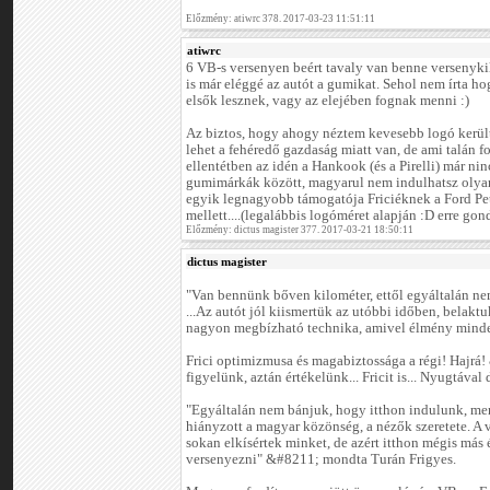
Előzmény: atiwrc 378. 2017-03-23 11:51:11
atiwrc
6 VB-s versenyen beért tavaly van benne versenykil
is már eléggé az autót a gumikat. Sehol nem írta 
elsők lesznek, vagy az elejében fognak menni :)
Az biztos, hogy ahogy néztem kevesebb logó került f
lehet a fehéredő gazdaság miatt van, de ami talán f
ellentétben az idén a Hankook (és a Pirelli) már ninc
gumimárkák között, magyarul nem indulhatsz olya
egyik legnagyobb támogatója Friciéknek a Ford Pet
mellett....(legalábbis logóméret alapján :D erre go
Előzmény: dictus magister 377. 2017-03-21 18:50:11
dictus magister
"Van bennünk bőven kilométer, ettől egyáltalán nem
...Az autót jól kiismertük az utóbbi időben, belakt
nagyon megbízható technika, amivel élmény minden
Frici optimizmusa és magabiztossága a régi! Hajr
figyelünk, aztán értékelünk... Fricit is... Nyugtával 
"Egyáltalán nem bánjuk, hogy itthon indulunk, me
hiányzott a magyar közönség, a nézők szeretete. A 
sokan elkísértek minket, de azért itthon mégis más 
versenyezni" &#8211; mondta Turán Frigyes.