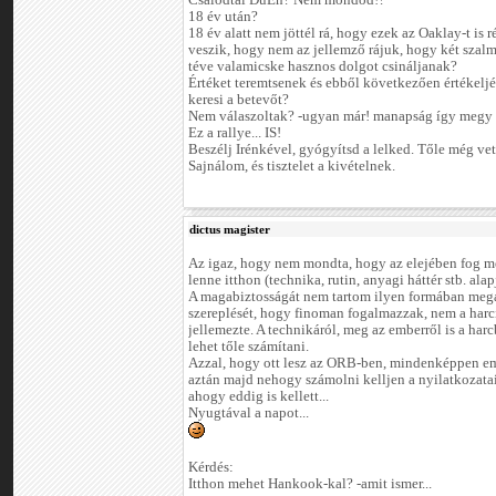
Csalódtál DuEn? Nem mondod!?
18 év után?
18 év alatt nem jöttél rá, hogy ezek az Oaklay-t is r
veszik, hogy nem az jellemző rájuk, hogy két szalm
téve valamicske hasznos dolgot csináljanak?
Értéket teremtsenek és ebből következően értékelj
keresi a betevőt?
Nem válaszoltak? -ugyan már! manapság így megy 
Ez a rallye... IS!
Beszélj Irénkével, gyógyítsd a lelked. Tőle még vet
Sajnálom, és tisztelet a kivételnek.
dictus magister
Az igaz, hogy nem mondta, hogy az elejében fog men
lenne itthon (technika, rutin, anyagi háttér stb. alap
A magabiztosságát nem tartom ilyen formában mega
szereplését, hogy finoman fogalmazzak, nem a harc
jellemezte. A technikáról, meg az emberről is a har
lehet tőle számítani.
Azzal, hogy ott lesz az ORB-ben, mindenképpen em
aztán majd nehogy számolni kelljen a nyilatkozata
ahogy eddig is kellett...
Nyugtával a napot...
Kérdés:
Itthon mehet Hankook-kal? -amit ismer...