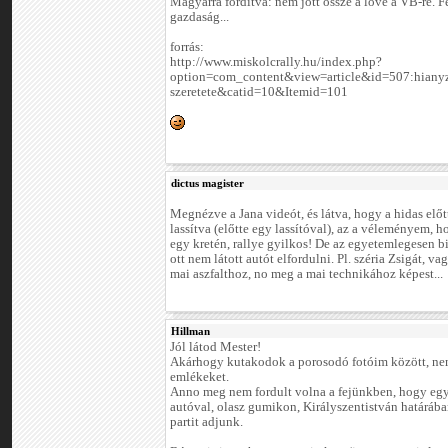
Magyarra fordítva: nem jött össze a lóvé a VB-re. F
gazdaság...
forrás:
http://www.miskolcrally.hu/index.php?
option=com_content&view=article&id=507:hianyz
szeretete&catid=10&Itemid=101
dictus magister
Megnézve a Jana videót, és látva, hogy a hidas előtt
lassítva (előtte egy lassítóval), az a véleményem, ho
egy kretén, rallye gyilkos! De az egyetemlegesen b
ott nem látott autót elfordulni. Pl. széria Zsigát, va
mai aszfalthoz, no meg a mai technikához képest...
Hillman
Jól látod Mester!
Akárhogy kutakodok a porosodó fotóim között, nem
emlékeket.
Anno meg nem fordult volna a fejünkben, hogy egy
autóval, olasz gumikon, Királyszentistván határáb
partit adjunk.