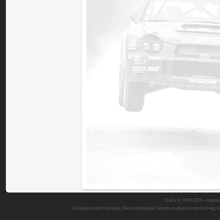
DuEn © 1999-2026 •
impres
A honlap eredeti tartalma, illetve oldalainak bármilyen alkotóeleme (szöveg, ké