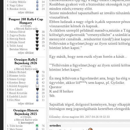
Látókörünkben épp úgy a nagy-ismert csapatok,min
7.
Csáthy Miklós
34
Korábban gyakori volt a biztosítási okosságok is,jó 
8.
Nagy Gábor
27
minden edzés,verseny előtt.
9.
Ruszkai Attila
24
teljes táblázat
Szinte mindenhol tapasztalható az irreális túlszá
visszaélések.
Peugeot 208 Rally4 Cup
Ebben ludasak a nagy cégek is,akik szponzor pénze
Hungary
visszaosztást kérnek és kapnak.
a 3.futam,
a Mecsek Rallye után
A cikkben szereplő példánál maradva,miután a T.üg
1.
Faltusz Dávid
38
költségét,megkeressük "versenyzőként" a számlát/a
2.
Zagyva Dorka
34
mennyiért csinálnák...rendszerint tized(!) árat kapu
3.
Herczig Patrik
29
4.
Hibján József
29
Felhívnám a figyelmet,hogy az ilyen szintű költség
5.
Tellér Antal
16
börtönt lehet kapni."
Bertalan Márton
-
teljes táblázat
Egy másik, hogy nem eszik olyan forrón a kását...
Országos Rally2
Bajnokság 2026
""Felhívnám a figyelmet,hogy az ilyen szintű költsé
a 3.futam,
a Mecsek Rallye után
börtönt lehet kapni."
1.
Békési Richárd
70
2.
Himmer Attila
51
Én meg felhívom a figyelmedet arra, hogy ha elég s
3.
Simon György
47
ügyvédre, akkor lóf***t sem kapsz, pl. Győzike.
4.
Kerekes Bence
42
5.
Kóródi Koppány
31
Questor
6.
Kiss László
30
K and H bróker
7.
Ruszó Krisztián
20
Stb.
8.
Endrődi László
13
9.
Fóti Péter
11
teljes táblázat
Sajnállak téged, dolgozol keményen, hogy elkapjáto
bíróságon meg jogszolgáltatás keretében elengedik
Országos Historic
Bajnokság 2025
a 3.futam,
Előzmény: dictus magister 381. 2017-04-26 19:32:33
a Mecsek Rallye után
1. korcsoport
ortodox
1.
Tóth István
76
2.
Metz Ferenc
51