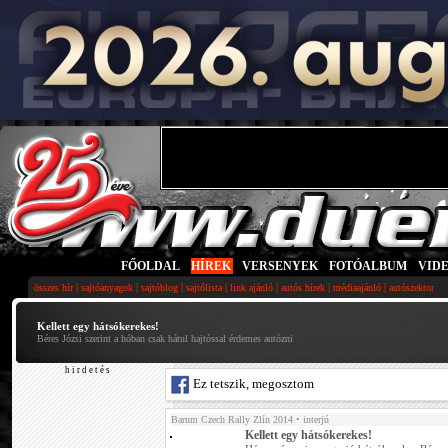
FŐOLDAL
|
HÍREK
|
VERSENYEK
|
FOTÓALBUM
|
VID
|
|
|
|
|
|
|
összes hír
sajtóanyagok
sajtóblog
sajtólista
link ajánló
autós hírek
médiaajánló
autószektor
Kellett egy hátsókerekes!
Béres Józsi szerint a hóban csak hátul hajtóssal érdemes autózni
h i r d e t é s
Ez tetszik, megosztom
Barum Czech Rally Zlín 2014
• interjú
Kellett egy hátsókerekes!