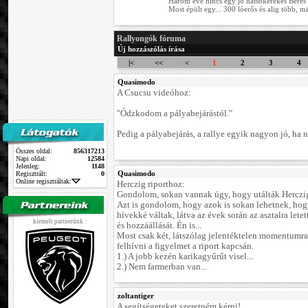
Három éve nincs egy jó hátsókerekes Béres 
Most épült egy... 300 lóerős és alig több, mi
Rallyongók fóruma
Új hozzászólás írása
|<
<<
<
1
2
3
4
Quasimodo
A Csucsu videóhoz:
"Ódzkodom a pályabejárástól."
Pedig a pályabejárás, a rallye egyik nagyon jó, ha n
Összes oldal:
856317213
Napi oldal:
12584
Jelenleg:
1148
Quasimodo
Regisztrált:
0
Online regisztráltak:
Herczig riporthoz:
Gondolom, sokan vannak úgy, hogy utálták Herczig 
Azt is gondolom, hogy azok is sokan lehetnek, hog
hívekké váltak, látva az évek során az asztalra letet
kiemelt partnerünk :
és hozzáállását. Én is...
Most csak két, látszólag jelentéktelen momentumr
felhívni a figyelmet a riport kapcsán.
1.) A jobb kezén karikagyűrűt visel...
2.) Nem farmerban van...
zoltantiger
A segítségeteket szeretném kérni!