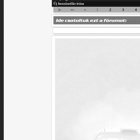
Új hozzászólás írása
|<
<<
<
1
2
3
4