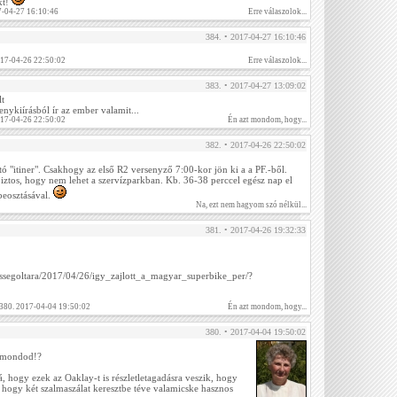
kt!
-04-27 16:10:46
Erre válaszolok...
384. • 2017-04-27 16:10:46
017-04-26 22:50:02
Erre válaszolok...
383. • 2017-04-27 13:09:02
lt
enykiírásból ír az ember valamit...
017-04-26 22:50:02
Én azt mondom, hogy...
382. • 2017-04-26 22:50:02
tó "itiner". Csakhogy az első R2 versenyző 7:00-kor jön ki a a PF.-ből.
ztos, hogy nem lehet a szervízparkban. Kb. 36-38 perccel egész nap el
beosztásával.
Na, ezt nem hagyom szó nélkül...
381. • 2017-04-26 19:32:33
bessegoltara/2017/04/26/igy_zajlott_a_magyar_superbike_per/?
 380. 2017-04-04 19:50:02
Én azt mondom, hogy...
380. • 2017-04-04 19:50:02
 mondod!?
rá, hogy ezek az Oaklay-t is részletletagadásra veszik, hogy
 hogy két szalmaszálat keresztbe téve valamicske hasznos