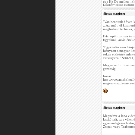
és a He-Do mellett....
Előzmény: dictus magister
dictus magister
"Van bennünk bőven kil
...Az autót jól kiisme
megbízható technika, 
Frici optimizmusa és 
figyelünk, aztán értéke
"Egyáltalán nem bánju
hiányzott a magyar köz
sokan elkísértek minket
versenyezni" &#8211;
Magyarra fordítva: nem
gazdaság...
forrás:
http://www.miskolcral
magyar-nezok-szerete
dictus magister
Megnézve a Jana videót,
lassítóval), az a vélem
egyetemlegesen biztos, 
Zsigát, vagy Trabantot