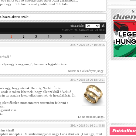
éve nincs egy jó hátsókerekes Béres Józsi garázsában...
pült egy... 300 lóerős és alig több, mint 900 kilo...
h i 
a hozzá akarsz szólni!
oldalanként
|
összesen: 392 hozzászólás • 20 oldal
1
2
3
4
5
>
>>
>|
392. • 2020-02-27 19:00:06
rástól."
 rallye egyik nagyon jó, ha nem a legjobb része...
Nekem az a véleményem, hogy...
391. • 2019-02-20 18:42:21
k úgy, hogy utálták Herczig Norbit. Én is...
 azok is sokan lehetnek, hogy ellenzékből hívekké
rán az asztalra letett teljesítményét, és hozzáállását. Én
ag jelentéktelen momentumra szeretném felhívni a
sán.
gyűrűt visel...
...
Én azt mondom, hogy...
390. • 2019-01-16 21:45:38
tném kérni!
pban ünnepli a 18. születésnapját és nagy Lada drukker. (Csakúgy, mint