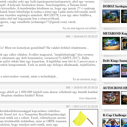
énk csinálni neki egy bulit (garázspartyt/autóspartyt), ahol egy verseny
replő. A helyszín Szolnokon lenne, Tenyőszigetben, a Nairam hotel
DOBOZ Sardegna 
 környékén. A tiszteletteljes kérdésem az, hogy egy január 27-i vasárnap
 akinek lenne lehetősége ki tudna e jönni egy Ladás autós-felvonulás szerű
en önzetlen segítségre számítok. &#128578; Lesz egy sátor felállítva,
talos étel-ital fogyasztás lesz a résztvevőknek.
engeren, vagy emailbeln (zoltantiger77@gmail.com) várok.
ger
Na, ezt nem hagyom szó nélkül...
METABOND Kupa 
389. • 2018-04-23 19:33:37
DuEn! Most ezt komolyan gondoltad? Ha valakit érdekel részletezem...
unk egy rallye oldalon: A rallye magyarul, "megbízhatósági" túra verseny.
p elmentem egy drift bemutatóra, versenyre(?) (AMTS 2017). Rallis
Drift Kings Summe
t sz@rt ritkán látni egy kupacban. A legtöbbje nem bírt ki 5 percet azon a
üszkén hangoztatnak. Ezek az autók egy dologra alkalmasak, tojásfőzésre,
a színvonalon vannak, amin a technikájuk...
Én azt mondom, hogy...
388. • 2018-01-08 20:56:33
AUTOCROSS EB 2
 hogy ebből az 1.000.000 képből nem akarsz véletlenül egy limitált kiadású
 a Shopban eladásra kínálni? Köszi
Erre válaszolok...
387. • 2017-11-27 21:53:29
 közlekedésbiztonsággal kapcsolatos videóhoz:
tér József úré. és a Veszprémi Rendőrkapitányságé,
R-Cup Challeng
özzé tették ezt a videót. Ezzel, véleményem szerint
lisan közlekedők érdekében, mint az ORFK összesen
ndolom, hogy mindezt azért tették, mert úgy