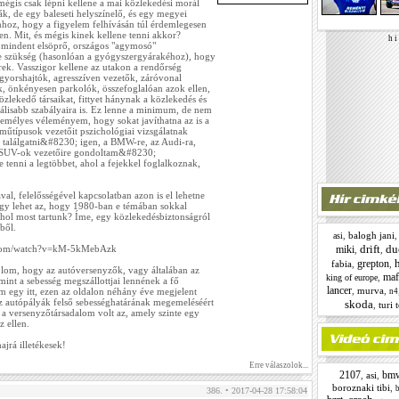
mégis csak lépni kellene a mai közlekedési morál
ták, de egy baleseti helyszínelő, és egy megyei
hhoz, hogy a figyelem felhívásán túl érdemlegesen
n. Mit, és mégis kinek kellene tenni akkor?
h i 
 mindent elsöprő, országos "agymosó"
 szükség (hasonlóan a gyógyszergyárakéhoz), hogy
ek. Vasszigor kellene az utakon a rendőrség
, gyorshajtók, agresszíven vezetők, záróvonal
, önkényesen parkolók, összefoglalóan azok ellen,
zlekedő társaikat, fittyet hánynak a közlekedés és
álisabb szabályaira is. Ez lenne a minimum, de nem
személyes véleményem, hogy sokat javíthatna az is a
rműtípusok vezetőit pszichológiai vizsgálatnak
et találgatni&#8230; igen, a BMW-re, az Audi-ra,
 a SUV-ok vezetőire gondoltam&#8230;
 tenni a legtöbbet, ahol a fejekkel foglalkoznak,
al, felelősségével kapcsolatban azon is el lehetne
y lehet az, hogy 1980-ban e témában sokkal
ahol most tartunk? Íme, egy közlekedésbiztonságról
ből.
,
balogh jani
asi
drift
du
miki
.com/watch?v=kM-5kMebAzk
,
,
grepton
fabia
,
,
om, hogy az autóversenyzők, vagy általában az
maf
,
king of europe
mint a sebesség megszállottjai lennének a fő
lancer
,
murva
,
 egy itt, ezen az oldalon néhány éve megjelent
n4
z autópályák felső sebességhatárának megemeléséért
skoda
,
turi 
a versenyzőtársadalom volt az, amely szinte egy
z ellen.
ajrá illetékesek!
Erre válaszolok...
2107
bm
,
asi
,
boroznaki tibi
,
b
386. • 2017-04-28 17:58:04