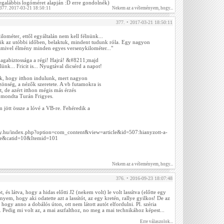
(legalábbis logóméret alapján :D erre gondolnék)
 377. 2017-03-21 18:50:11
Nekem az a véleményem, hogy...
377. • 2017-03-21 18:50:11
ométer, ettől egyáltalán nem kell félnünk...
rtük az utóbbi időben, belaktuk, mindent tudunk róla. Egy nagyon
amivel élmény minden egyes versenykilométer..."
magabiztossága a régi! Hajrá! &#8211;majd
lünk... Fricit is... Nyugtával dicsérd a napot!
k, hogy itthon indulunk, mert nagyon
önség, a nézők szeretete. A vb futamokra is
, de azért itthon mégis más érzés
 mondta Turán Frigyes.
 jött össze a lóvé a VB-re. Fehéredik a
ly.hu/index.php?option=com_content&view=article&id=507:hianyzott-a-
te&catid=10&Itemid=101
Nekem az a véleményem, hogy...
376. • 2016-09-23 18:07:48
 és látva, hogy a hidas előtti J2 (nekem volt) le volt lassítva (előtte egy
ényem, hogy aki odatette azt a lassítót, az egy kretén, rallye gyilkos! De az
hogy anno a dobálós úton, ott nem látott autót elfordulni. Pl. széria
. Pedig mi volt az, a mai aszfalthoz, no meg a mai technikához képest...
Erre válaszolok...