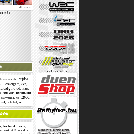
DuEn összes
r d e t é s
k e d v e n c e i n k
bujdos
,
,
boroznaki tibi
en
,
esztergom
,
evo
,
herczig norbi
,
,
itiner
c
miskolc
mitsubishi
,
,
s2000
,
,
,
,
rte
rallyracing
wrc
tomi
,
,
wald4tel
w
,
borbereki csaba
,
,
oroznaki tibikiss andris