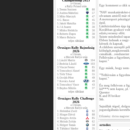
Championship 2025
a 4.futam,
Egy komment a cikk u
a Rally Poland után
1.
Teemu Suninen
80
"NAV munkatársként-de
2.
Andrea Mabelini
57
olvastam amiről már r
3.
Miko Marczyk
47
A motorsport pénzügyi 
4.
G. Basso
45
épül.
5.
Jakub Matulka
35
Látókörünkben épp úgy
6.
J.A.Suarez
30
Korábban gyakori volt a
7.
Mikko Heikkila
30
edzés,verseny előtt.
8.
Roberto Dapra
30
Szinte mindenhol tapas
9.
Marco Bulacia
30
Ebben ludasak a nagy c
teljes táblázat
kérnek és kapnak.
A cikkben szereplő pé
Országos Rally Bajnokság
költségét,megkeressük 
2026
csinálnák...rendszerint
a 3.futam,
a Mecsek Rallye után
Felhívnám a figyelmet,h
1.
László Martin
104
kapni."
2.
Bodolai László
103
3.
Vincze Ferenc
85
Egy másik, hogy nem es
4.
Trencsényi József
80
5.
Tóth Tibor
55
""Felhívnám a figyelmet
6.
Osváth Péter
49
kapni."
7.
Kovács Antal
49
8.
Trencsényi Vince
43
Én meg felhívom a fig
9.
Bujdos Miklós
37
lóf***t sem kapsz, pl.
teljes táblázat
Questor
K and H bróker
Országos Rally Challenge
Stb.
2026
a 3.futam,
Sajnállak téged, dolgo
a Mecsek Rallye után
jogszolgáltatás kereté
1.
Helembai Zsolt
92
2.
Hinger Dávid
88
Előzmény: dictus magister
3.
Rongits Attila
85
4.
Molnár Zoltán
62
ortodox
5.
Helgert Tamás
58
6.
Tárkányi Sándor
35