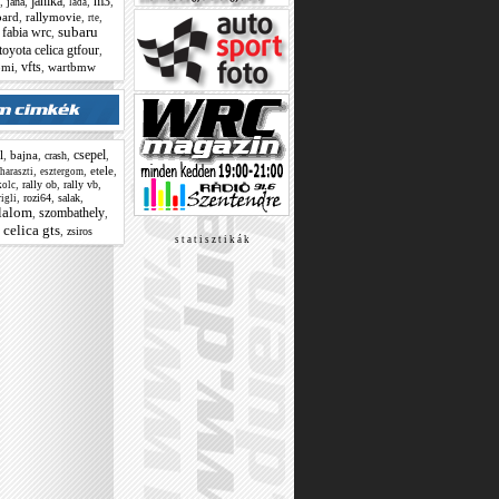
janika
m3
,
,
,
,
,
jana
lada
ard
,
rallymovie
,
,
rte
subaru
 fabia wrc
,
toyota celica gtfour
,
vfts
omi
,
,
wartbmw
csepel
l
,
bajna
,
,
,
crash
,
,
etele
,
haraszti
esztergom
,
,
,
rally ob
rally vb
kolc
,
,
,
rozi64
salak
rigli
lalom
szombathely
,
,
 celica gts
,
zsiros
s t a t i s z t i k á k