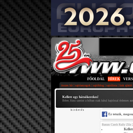
FŐOLDAL
|
HÍREK
|
VER
|
|
|
|
összes hír
sajtóanyagok
sajtóblog
sajtólista
link ajánló
Kellett egy hátsókerekes!
Béres Józsi szerint a hóban csak hátul hajtóssal érdemes au
h i r d e t é s
Ez tetszik, megos
Barum Czech Rally Zlín 
Kellet