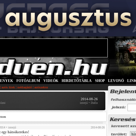
SENYEK
|
FOTÓALBUM
|
VIDEÓK
|
HIRDETŐTÁBLA
|
SHOP
|
LEVONÓ
|
LIN
|
|
|
autós hírek
médiaajánló
autószektor
2014-08-26
tózni
interjú • DuEn
ztom
2014
• interjú
2014-08-26
t egy hátsókerekes!