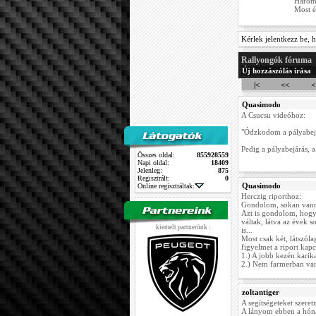
Három 
Most é
Kérlek jelentkezz be, h
Rallyongók fóruma
Új hozzászólás írása
|<
<<
<
Quasimodo
A Csucsu videóhoz:
"Ódzkodom a pályabejá
Pedig a pályabejárás, a
Összes oldal:
855928559
Napi oldal:
18409
Jelenleg:
875
Regisztrált:
0
Quasimodo
Online regisztráltak:
Herczig riporthoz:
Gondolom, sokan vanna
Azt is gondolom, hogy
váltak, látva az évek so
kiemelt partnerünk :
is...
Most csak két, látszól
figyelmet a riport kapc
1.) A jobb kezén karika
2.) Nem farmerban van
zoltantiger
A segítségeteket szere
A lányom ebben a hóna