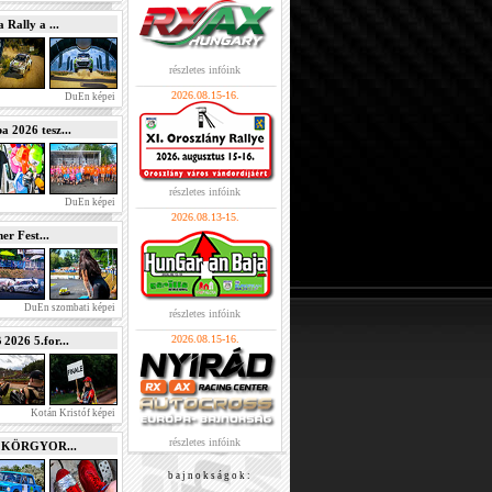
Rally a ...
részletes infóink
2026.08.15-16.
DuEn képei
2026 tesz...
részletes infóink
DuEn képei
2026.08.13-15.
r Fest...
DuEn szombati képei
részletes infóink
2026.08.15-16.
026 5.for...
Kotán Kristóf képei
részletes infóink
e KÖRGYOR...
b a j n o k s á g o k :