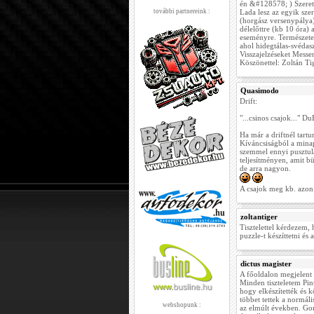
én &#128578; ) Szeretn
további partnereink :
Lada lesz az egyik sze
(horgász versenypálya)
délelőttre (kb 10 óra)
eseményre. Természetes
ahol hidegtálas-svédasz
Visszajelzéseket Mess
Köszönettel: Zoltán Ti
Quasimodo
Drift:
"...csinos csajok..." 
Ha már a driftnél tart
Kíváncsiságból a mina
szemmel ennyi pusztula
teljesítményen, amit b
de arra nagyon.
A csajok meg kb. azon 
zoltantiger
Tisztelettel kérdezem,
puzzle-t készíttetni és
dictus magister
A főoldalon megjelent
Minden tiszteletem Pin
hogy elkészítették és k
többet tettek a normá
webshopunk :
az elmúlt években. Go