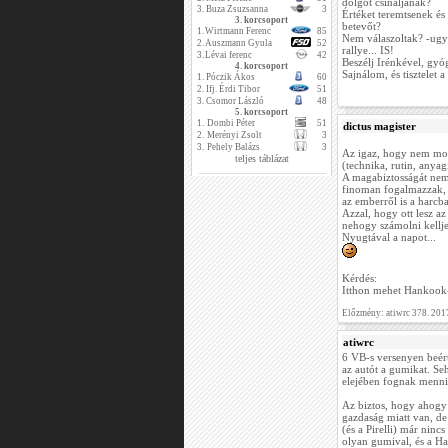
dolgot csináljanak?
3.
Buza Zsuzsanna
3
Értéket teremtsenek és
3. korcsoport
betevőt?
1.
Wirtmann Ferenc
85
Nem válaszoltak? -ugy
2.
Auszmann Gyula
52
rallye... IS!
3.
Lévai ferenc
42
Beszélj Irénkével, gyó
4. korcsoport
Sajnálom, és tisztelet a
1.
Póczik Ákos
60
2.
Ifj. Érdi Tibor
51
3.
Csomor László
48
5. korcsoport
1.
Dombi Péter
51
dictus magister
2.
Merényi Zsolt
3
3.
Pehely Balázs
3
Az igaz, hogy nem mond
teljes táblázat
(technika, rutin, anyagi
A magabiztosságát nem
finoman fogalmazzak, 
az emberről is a harcba
Azzal, hogy ott lesz 
nehogy számolni kelljen
Nyugtával a napot...
Kérdés:
Itthon mehet Hankook-k
Előzmény: atiwrc 378. 201
atiwrc
6 VB-s versenyen beért
az autót a gumikat. Se
elejében fognak menni
Az biztos, hogy ahogy 
gazdaság miatt van, de
(és a Pirelli) már nin
olyan gumival, és a H