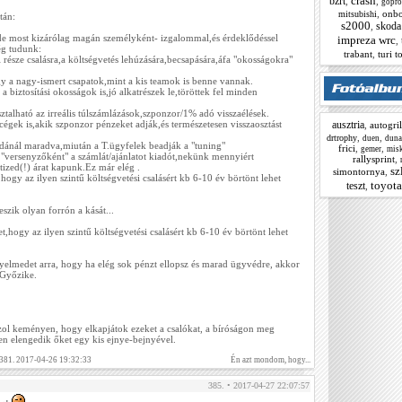
crash
bzrt
,
,
gopro
,
onbo
mitsubishi
tán:
s2000
skoda
,
 most kizárólag magán személyként- izgalommal,és érdeklődéssel
impreza wrc
,
ég tudunk:
trabant
,
turi t
része csalásra,a költségvetés lehúzására,becsapására,áfa "okosságokra"
 a nagy-ismert csapatok,mint a kis teamok is benne vannak.
 biztosítási okosságok is,jó alkatrészek le,töröttek fel minden
ztalható az irreális túlszámlázások,szponzor/1% adó visszaélések.
ausztria
égek is,akik szponzor pénzeket adják,és természetesen visszaosztást
,
autogril
,
,
drtrophy
duen
duna
ldánál maradva,miután a T.ügyfelek beadják a "tuning"
frici
,
,
gemer
mis
"versenyzőként" a számlát/ajánlatot kiadót,nekünk mennyiért
rallysprint
,
 tized(!) árat kapunk.Ez már elég .
sz
simontornya
,
ogy az ilyen szintű költségvetési csalásért kb 6-10 év börtönt lehet
toyota
teszt
,
zik olyan forrón a kását...
,hogy az ilyen szintű költségvetési csalásért kb 6-10 év börtönt lehet
yelmedet arra, hogy ha elég sok pénzt ellopsz és marad ügyvédre, akkor
 Győzike.
zol keményen, hogy elkapjátok ezeket a csalókat, a bíróságon meg
ben elengedik őket egy kis ejnye-bejnyével.
 381. 2017-04-26 19:32:33
Én azt mondom, hogy...
385. • 2017-04-27 22:07:57