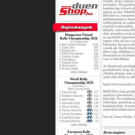
érezték, hogy valamit 
javításáért. Jól gondol
kapitányság is kevés a
tegyen az ügy érdekébe
Rövidtávon, szerintem
médiakampányra lenne
felébredjenek az ember
részéről a telefonálók
átlépők, nem indexelők
akik semmibe veszik kö
Hungarian Virtual
az együttélés legminim
Rally Championship 2026
rejtem véka alá azt a 
az 5.futam után
helyzeten, ha egyes já
1.
Biró-Ambrus Roland
1034
2.
Csáki Ottó
887
vetnék alá. Kettőt leh
3.
Balogh Jani
847
illetve úgy általában
4.
Fehér Tibor Balázs
845
Hosszútávon ott lehetne
5.
Zsoldos Csaba
832
azaz az iskolákban.
6.
Gách Bence
813
7.
Szegedi Zsolt
797
8.
Misik Attila
694
Az illetékesek munkájáv
9.
Koczka Tamás
679
gondolkodni, hogy hog
teljes táblázat
előrébb jártunk, mint 
szóló film abból az idő
World Rally
Championship 2026
https://www.youtube
a 9.futam, a
Rally Estonia után
&#8230;és nem gondol
1.
Elfyn Ewans
177
autósport szerelmesei, 
2.
Takamoto Katsuta
152
bűnösök. Én emlékszem
3.
Sami Pajari
144
felhívásra, amelyben a
4.
Sebastian Ogier
139
kampányoltak, és pont 
5.
Oliver Solberg
130
emberként tiltakozott e
6.
Thierry Neuville
111
7.
Adrien Fourmaux
111
Szóval, lenne feladat, h
8.
Esapekka Lappi
25
9.
Hayden Paddon
21
teljes táblázat
European Rally
dictus magister