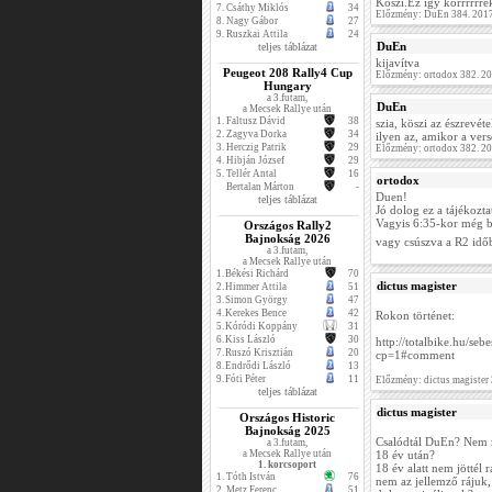
Köszi.Ez így korrrrrre
7.
Csáthy Miklós
34
Előzmény: DuEn 384. 2017
8.
Nagy Gábor
27
9.
Ruszkai Attila
24
DuEn
teljes táblázat
kijavítva
Peugeot 208 Rally4 Cup
Előzmény: ortodox 382. 2
Hungary
a 3.futam,
DuEn
a Mecsek Rallye után
1.
Faltusz Dávid
38
szia, köszi az észrevéte
2.
Zagyva Dorka
34
ilyen az, amikor a vers
3.
Herczig Patrik
29
Előzmény: ortodox 382. 2
4.
Hibján József
29
5.
Tellér Antal
16
ortodox
Bertalan Márton
-
Duen!
teljes táblázat
Jó dolog ez a tájékozta
Vagyis 6:35-kor még bi
Országos Rally2
Bajnokság 2026
vagy csúszva a R2 idő
a 3.futam,
a Mecsek Rallye után
1.
Békési Richárd
70
dictus magister
2.
Himmer Attila
51
3.
Simon György
47
4.
Kerekes Bence
42
Rokon történet:
5.
Kóródi Koppány
31
6.
Kiss László
30
http://totalbike.hu/se
7.
Ruszó Krisztián
20
cp=1#comment
8.
Endrődi László
13
9.
Fóti Péter
11
Előzmény: dictus magister
teljes táblázat
dictus magister
Országos Historic
Bajnokság 2025
Csalódtál DuEn? Nem
a 3.futam,
a Mecsek Rallye után
18 év után?
1. korcsoport
18 év alatt nem jöttél 
1.
Tóth István
76
nem az jellemző rájuk,
2.
Metz Ferenc
51