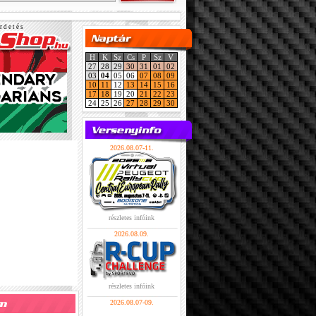
r d e t é s
H
K
Sz
Cs
P
Sz
V
27
28
29
30
31
01
02
03
04
05
06
07
08
09
10
11
12
13
14
15
16
17
18
19
20
21
22
23
24
25
26
27
28
29
30
2026.08.07-11.
részletes infóink
2026.08.09.
részletes infóink
2026.08.07-09.