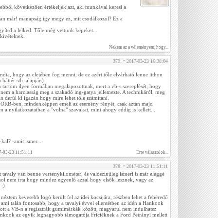
 ebből következően értékeljék azt, aki munkával keresi a
an már! manapság így megy ez, mit csodálkozol? Ez a
gyítsd a lelked. Tőle még vettünk képeket...
 kivételnek.
Nekem az a véleményem, hogy...
379. • 2017-03-23 16:38:04
ta, hogy az elejében fog menni, de ez azért tőle elvárható lenne itthon
 háttér stb. alapján).
 tartom ilyen formában megalapozottnak, mert a vb-s szereplését, hogy
nem a harciasság meg a szakadó ing-gatya jellemezte. A technikáról, meg
n derül ki igazán hogy mire lehet tőle számítani.
az ORB-ben, mindenképpen emeli az esemény fényét, csak aztán majd
 a nyilatkozataiban a "volna" szavakat, mint ahogy eddig is kellett...
al? -amit ismer...
7-03-23 11:51:11
Erre válaszolok...
378. • 2017-03-23 11:51:11
 tavaly van benne versenykilométer, és valószínűleg ismeri is már eléggé
hol nem írta hogy mindez egyenlő azzal hogy elsők lesznek, vagy az
 :)
néztem kevesebb logó került fel az idei kocsijára, részben lehet a fehéredő
 ami talán fontosabb, hogy a tavalyi évvel ellentétben az idén a Hankook
cs ott a VB-n a regisztrált gumimárkák között, magyarul nem indulhatsz
ankook az egyik legnagyobb támogatója Friciéknek a Ford Petrányi mellett