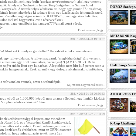
énk csinálni neki egy bulit (garázspartyt/autóspartyt), ahol egy verseny
replő. A helyszín Szolnokon lenne, Tenyőszigetben, a Nairam hotel
DOBOZ Sardegna 
 környékén. A tiszteletteljes kérdésem az, hogy egy január 27-i vasárnap
 akinek lenne lehetősége ki tudna e jönni egy Ladás autós-felvonulás szerű
en önzetlen segítségre számítok. &#128578; Lesz egy sátor felállítva,
talos étel-ital fogyasztás lesz a résztvevőknek.
engeren, vagy emailbeln (zoltantiger77@gmail.com) várok.
ger
Én azt mondom, hogy...
METABOND Kupa 
389. • 2018-04-23 19:33:37
DuEn! Most ezt komolyan gondoltad? Ha valakit érdekel részletezem...
unk egy rallye oldalon: A rallye magyarul, "megbízhatósági" túra verseny.
p elmentem egy drift bemutatóra, versenyre(?) (AMTS 2017). Rallis
Drift Kings Summe
t sz@rt ritkán látni egy kupacban. A legtöbbje nem bírt ki 5 percet azon a
üszkén hangoztatnak. Ezek az autók egy dologra alkalmasak, tojásfőzésre,
a színvonalon vannak, amin a technikájuk...
Na, ezt nem hagyom szó nélkül...
388. • 2018-01-08 20:56:33
AUTOCROSS EB 2
 hogy ebből az 1.000.000 képből nem akarsz véletlenül egy limitált kiadású
 a Shopban eladásra kínálni? Köszi
Én azt mondom, hogy...
387. • 2017-11-27 21:53:29
 közlekedésbiztonsággal kapcsolatos videóhoz:
tér József úré. és a Veszprémi Rendőrkapitányságé,
R-Cup Challeng
özzé tették ezt a videót. Ezzel, véleményem szerint
lisan közlekedők érdekében, mint az ORFK összesen
ndolom, hogy mindezt azért tették, mert úgy