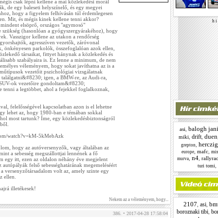
mégis csak lépni kellene a mai közlekedési morál
ták, de egy baleseti helyszínelő, és egy megyei
hhoz, hogy a figyelem felhívásán túl érdemlegesen
n. Mit, és mégis kinek kellene tenni akkor?
h i 
 mindent elsöprő, országos "agymosó"
 szükség (hasonlóan a gyógyszergyárakéhoz), hogy
ek. Vasszigor kellene az utakon a rendőrség
, gyorshajtók, agresszíven vezetők, záróvonal
, önkényesen parkolók, összefoglalóan azok ellen,
zlekedő társaikat, fittyet hánynak a közlekedés és
álisabb szabályaira is. Ez lenne a minimum, de nem
személyes véleményem, hogy sokat javíthatna az is a
rműtípusok vezetőit pszichológiai vizsgálatnak
et találgatni&#8230; igen, a BMW-re, az Audi-ra,
 a SUV-ok vezetőire gondoltam&#8230;
 tenni a legtöbbet, ahol a fejekkel foglalkoznak,
al, felelősségével kapcsolatban azon is el lehetne
y lehet az, hogy 1980-ban e témában sokkal
ahol most tartunk? Íme, egy közlekedésbiztonságról
ből.
balogh jan
asi
,
duen
.com/watch?v=kM-5kMebAzk
drift
miki
,
,
herczig
,
grepton
om, hogy az autóversenyzők, vagy általában az
,
mafc
,
mis
europe
mint a sebesség megszállottjai lennének a fő
n4
,
,
rallyra
murva
 egy itt, ezen az oldalon néhány éve megjelent
z autópályák felső sebességhatárának megemeléséért
,
turi tomi
a versenyzőtársadalom volt az, amely szinte egy
z ellen.
ajrá illetékesek!
Nekem az a véleményem, hogy...
2107
bm
asi
,
,
boroznaki tibi
bor
,
386. • 2017-04-28 17:58:04