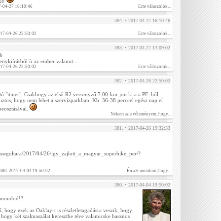
kt!
-04-27 16:10:46
Erre válaszolok...
384. • 2017-04-27 16:10:46
017-04-26 22:50:02
Erre válaszolok...
383. • 2017-04-27 13:09:02
lt
enykiírásból ír az ember valamit...
017-04-26 22:50:02
Erre válaszolok...
382. • 2017-04-26 22:50:02
tó "itiner". Csakhogy az első R2 versenyző 7:00-kor jön ki a a PF.-ből.
ztos, hogy nem lehet a szervízparkban. Kb. 36-38 perccel egész nap el
beosztásával.
Nekem az a véleményem, hogy...
381. • 2017-04-26 19:32:33
bessegoltara/2017/04/26/igy_zajlott_a_magyar_superbike_per/?
 380. 2017-04-04 19:50:02
Én azt mondom, hogy...
380. • 2017-04-04 19:50:02
 mondod!?
rá, hogy ezek az Oaklay-t is részletletagadásra veszik, hogy
 hogy két szalmaszálat keresztbe téve valamicske hasznos