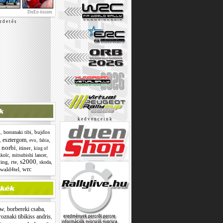
DuEn összes
r d e t é s
k e d v e n c e i n k
i
,
,
bujdos
boroznaki tibi
esztergom
,
,
,
,
evo
fabia
 norbi
,
itiner
,
king of
,
,
kolc
mitsubishi lancer
s2000
cing
,
rte
,
,
,
skoda
wrc
wald4tel
,
w
borbereki csaba
,
,
oznaki tibikiss andris
,