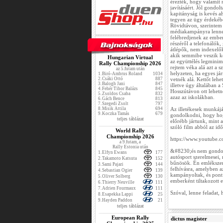
érezték, hogy valamit 
javításáért. Jól gondol
kapitányság is kevés a
tegyen az ügy érdekébe
Rövidtávon, szerintem
médiakampányra lenne
felébredjenek az ember
részéről a telefonálók
átlépők, nem indexelők
akik semmibe veszik kö
Hungarian Virtual
az együttélés legminim
Rally Championship 2026
rejtem véka alá azt a 
az 5.futam után
helyzeten, ha egyes já
1.
Biró-Ambrus Roland
1034
2.
Csáki Ottó
887
vetnék alá. Kettőt leh
3.
Balogh Jani
847
illetve úgy általában
4.
Fehér Tibor Balázs
845
Hosszútávon ott lehetne
5.
Zsoldos Csaba
832
azaz az iskolákban.
6.
Gách Bence
813
7.
Szegedi Zsolt
797
8.
Misik Attila
694
Az illetékesek munkájáv
9.
Koczka Tamás
679
gondolkodni, hogy hog
teljes táblázat
előrébb jártunk, mint 
szóló film abból az idő
World Rally
Championship 2026
https://www.youtube
a 9.futam, a
Rally Estonia után
&#8230;és nem gondol
1.
Elfyn Ewans
177
autósport szerelmesei, 
2.
Takamoto Katsuta
152
bűnösök. Én emlékszem
3.
Sami Pajari
144
felhívásra, amelyben a
4.
Sebastian Ogier
139
kampányoltak, és pont 
5.
Oliver Solberg
130
emberként tiltakozott e
6.
Thierry Neuville
111
7.
Adrien Fourmaux
111
Szóval, lenne feladat, h
8.
Esapekka Lappi
25
9.
Hayden Paddon
21
teljes táblázat
European Rally
dictus magister