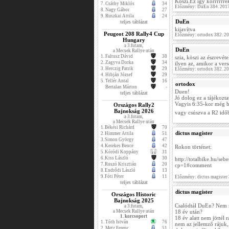
Köszi.Ez így korrrrrre
7.
Csáthy Miklós
34
Előzmény: DuEn 384. 2017
8.
Nagy Gábor
27
9.
Ruszkai Attila
24
DuEn
teljes táblázat
kijavítva
Peugeot 208 Rally4 Cup
Előzmény: ortodox 382. 2
Hungary
a 3.futam,
DuEn
a Mecsek Rallye után
1.
Faltusz Dávid
38
szia, köszi az észrevéte
2.
Zagyva Dorka
34
ilyen az, amikor a vers
3.
Herczig Patrik
29
Előzmény: ortodox 382. 2
4.
Hibján József
29
5.
Tellér Antal
16
ortodox
Bertalan Márton
-
Duen!
teljes táblázat
Jó dolog ez a tájékozta
Vagyis 6:35-kor még bi
Országos Rally2
Bajnokság 2026
vagy csúszva a R2 idő
a 3.futam,
a Mecsek Rallye után
1.
Békési Richárd
70
dictus magister
2.
Himmer Attila
51
3.
Simon György
47
4.
Kerekes Bence
42
Rokon történet:
5.
Kóródi Koppány
31
6.
Kiss László
30
http://totalbike.hu/se
7.
Ruszó Krisztián
20
cp=1#comment
8.
Endrődi László
13
9.
Fóti Péter
11
Előzmény: dictus magister
teljes táblázat
dictus magister
Országos Historic
Bajnokság 2025
Csalódtál DuEn? Nem
a 3.futam,
a Mecsek Rallye után
18 év után?
1. korcsoport
18 év alatt nem jöttél 
1.
Tóth István
76
nem az jellemző rájuk,
2.
Metz Ferenc
51