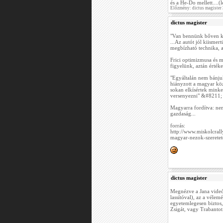
és a He-Do mellett....
Előzmény: dictus magister
dictus magister
"Van bennünk bőven kil
...Az autót jól kiisme
megbízható technika, 
Frici optimizmusa és 
figyelünk, aztán értéke
"Egyáltalán nem bánju
hiányzott a magyar köz
sokan elkísértek minket
versenyezni" &#8211;
Magyarra fordítva: nem
gazdaság...
forrás:
http://www.miskolcral
magyar-nezok-szerete
dictus magister
Megnézve a Jana videót,
lassítóval), az a vélem
egyetemlegesen biztos, 
Zsigát, vagy Trabantot