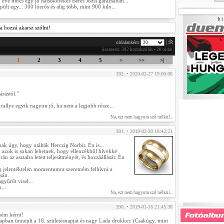
éve nincs egy jó hátsókerekes Béres Józsi garázsában...
pült egy... 300 lóerős és alig több, mint 900 kilo...
h i 
a hozzá akarsz szólni!
oldalanként
|
összesen: 392 hozzászólás • 20 oldal
1
2
3
4
5
>
>>
>|
392. • 2020-02-27 19:00:06
rástól."
 rallye egyik nagyon jó, ha nem a legjobb része...
Na, ezt nem hagyom szó nélkül...
391. • 2019-02-20 18:42:21
k úgy, hogy utálták Herczig Norbit. Én is...
 azok is sokan lehetnek, hogy ellenzékből hívekké
rán az asztalra letett teljesítményét, és hozzáállását. Én
ag jelentéktelen momentumra szeretném felhívni a
sán.
gyűrűt visel...
...
Na, ezt nem hagyom szó nélkül...
390. • 2019-01-16 21:45:38
tném kérni!
pban ünnepli a 18. születésnapját és nagy Lada drukker. (Csakúgy, mint