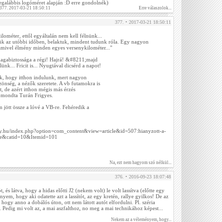
(legalábbis logóméret alapján :D erre gondolnék)
 377. 2017-03-21 18:50:11
Erre válaszolok...
377. • 2017-03-21 18:50:11
ométer, ettől egyáltalán nem kell félnünk...
rtük az utóbbi időben, belaktuk, mindent tudunk róla. Egy nagyon
amivel élmény minden egyes versenykilométer..."
magabiztossága a régi! Hajrá! &#8211;majd
lünk... Fricit is... Nyugtával dicsérd a napot!
k, hogy itthon indulunk, mert nagyon
önség, a nézők szeretete. A vb futamokra is
, de azért itthon mégis más érzés
 mondta Turán Frigyes.
 jött össze a lóvé a VB-re. Fehéredik a
ly.hu/index.php?option=com_content&view=article&id=507:hianyzott-a-
te&catid=10&Itemid=101
Na, ezt nem hagyom szó nélkül...
376. • 2016-09-23 18:07:48
 és látva, hogy a hidas előtti J2 (nekem volt) le volt lassítva (előtte egy
ényem, hogy aki odatette azt a lassítót, az egy kretén, rallye gyilkos! De az
hogy anno a dobálós úton, ott nem látott autót elfordulni. Pl. széria
. Pedig mi volt az, a mai aszfalthoz, no meg a mai technikához képest...
Nekem az a véleményem, hogy...