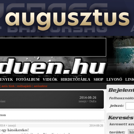
SENYEK
|
FOTÓALBUM
|
VIDEÓK
|
HIRDETŐTÁBLA
|
SHOP
|
LEVONÓ
|
LIN
|
|
|
autós hírek
médiaajánló
autószektor
2014-08-26
tózni
interjú • DuEn
ztom
2014
• interjú
2014-08-26
t egy hátsókerekes!