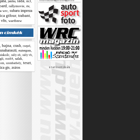
lada
jana
,
,
,
m3
,
janika
oard
,
rallymovie
,
,
rte
subaru impreza
ia wrc
,
ica gtfour
trabant
,
,
vfts
,
,
wartbmw
bajna
crash
,
,
,
,
csepel
unaharaszti
,
,
esztergom
iskolc
,
,
,
rally ob
rally vb
,
,
salak
,
igli
rozi64
teszt
,
,
,
alom
szombathely
ica gts
zsiros
,
s t a t i s z t i k á k