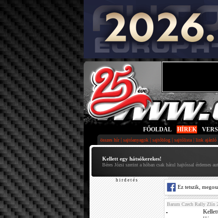
FŐOLDAL
|
HÍREK
|
VER
|
|
|
|
összes hír
sajtóanyagok
sajtóblog
sajtólista
link ajánló
Kellett egy hátsókerekes!
Béres Józsi szerint a hóban csak hátul hajtóssal érdemes au
h i r d e t é s
Ez tetszik, megos
Barum Czech Rally Zlín 
Kellet