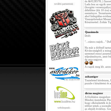
én &#128578; ) Szeretn
további partnereink :
Lada lesz az egyik sze
(horgász versenypálya)
délelőttre (kb 10 óra)
eseményre. Természetes
ahol hidegtálas-svédasz
Visszajelzéseket Mess
Köszönettel: Zoltán Ti
Quasimodo
Drift:
"...csinos csajok..." 
Ha már a driftnél tart
Kíváncsiságból a mina
szemmel ennyi pusztula
teljesítményen, amit b
de arra nagyon.
A csajok meg kb. azon 
zoltantiger
Tisztelettel kérdezem,
puzzle-t készíttetni és
dictus magister
A főoldalon megjelent
Minden tiszteletem Pin
hogy elkészítették és k
többet tettek a normá
webshopunk :
az elmúlt években. Go