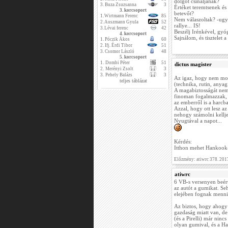
dolgot csináljanak?
3.
Buza Zsuzsanna
3
Értéket teremtsenek és
3. korcsoport
betevőt?
1.
Wirtmann Ferenc
85
Nem válaszoltak? -ugy
2.
Auszmann Gyula
52
rallye... IS!
3.
Lévai ferenc
42
Beszélj Irénkével, gyó
4. korcsoport
Sajnálom, és tisztelet a
1.
Póczik Ákos
60
2.
Ifj. Érdi Tibor
51
3.
Csomor László
48
5. korcsoport
1.
Dombi Péter
51
dictus magister
2.
Merényi Zsolt
3
3.
Pehely Balázs
3
Az igaz, hogy nem mond
teljes táblázat
(technika, rutin, anyagi
A magabiztosságát nem
finoman fogalmazzak, 
az emberről is a harcba
Azzal, hogy ott lesz 
nehogy számolni kelljen
Nyugtával a napot...
Kérdés:
Itthon mehet Hankook-k
Előzmény: atiwrc 378. 201
atiwrc
6 VB-s versenyen beért
az autót a gumikat. Se
elejében fognak menni
Az biztos, hogy ahogy 
gazdaság miatt van, de
(és a Pirelli) már nin
olyan gumival, és a H