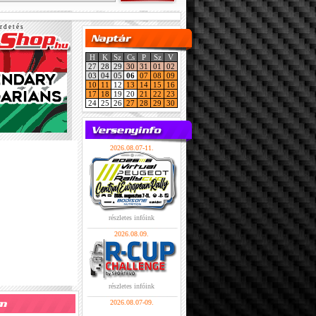
r d e t é s
H
K
Sz
Cs
P
Sz
V
27
28
29
30
31
01
02
03
04
05
06
07
08
09
10
11
12
13
14
15
16
17
18
19
20
21
22
23
24
25
26
27
28
29
30
2026.08.07-11.
részletes infóink
2026.08.09.
részletes infóink
2026.08.07-09.