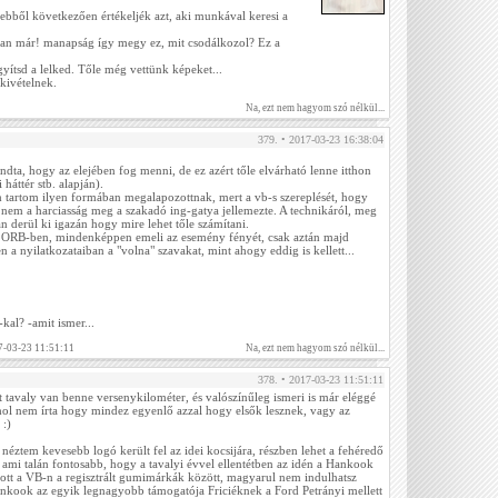
 ebből következően értékeljék azt, aki munkával keresi a
an már! manapság így megy ez, mit csodálkozol? Ez a
gyítsd a lelked. Tőle még vettünk képeket...
 kivételnek.
Na, ezt nem hagyom szó nélkül...
379. • 2017-03-23 16:38:04
ta, hogy az elejében fog menni, de ez azért tőle elvárható lenne itthon
 háttér stb. alapján).
 tartom ilyen formában megalapozottnak, mert a vb-s szereplését, hogy
nem a harciasság meg a szakadó ing-gatya jellemezte. A technikáról, meg
n derül ki igazán hogy mire lehet tőle számítani.
az ORB-ben, mindenképpen emeli az esemény fényét, csak aztán majd
 a nyilatkozataiban a "volna" szavakat, mint ahogy eddig is kellett...
al? -amit ismer...
7-03-23 11:51:11
Na, ezt nem hagyom szó nélkül...
378. • 2017-03-23 11:51:11
 tavaly van benne versenykilométer, és valószínűleg ismeri is már eléggé
hol nem írta hogy mindez egyenlő azzal hogy elsők lesznek, vagy az
 :)
néztem kevesebb logó került fel az idei kocsijára, részben lehet a fehéredő
 ami talán fontosabb, hogy a tavalyi évvel ellentétben az idén a Hankook
cs ott a VB-n a regisztrált gumimárkák között, magyarul nem indulhatsz
ankook az egyik legnagyobb támogatója Friciéknek a Ford Petrányi mellett