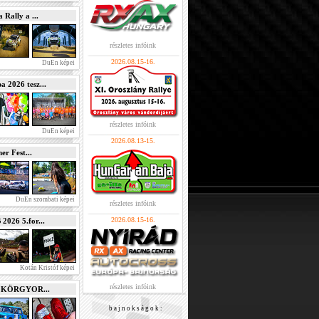
Rally a ...
részletes infóink
2026.08.15-16.
DuEn képei
2026 tesz...
részletes infóink
DuEn képei
2026.08.13-15.
r Fest...
DuEn szombati képei
részletes infóink
2026.08.15-16.
026 5.for...
Kotán Kristóf képei
részletes infóink
e KÖRGYOR...
b a j n o k s á g o k :