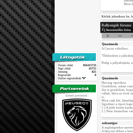
Három 
Most é
Kérlek jelentkezz be, h
Rallyongók fóruma
Új hozzászólás írása
|<
<<
<
Quasimodo
A Csucsu videóhoz:
"Ódzkodom a pályabejá
Pedig a pályabejárás, a
Összes oldal:
856115733
Napi oldal:
45755
Jelenleg:
825
Regisztrált:
0
Quasimodo
Online regisztráltak:
Herczig riporthoz:
Gondolom, sokan vanna
Azt is gondolom, hogy
váltak, látva az évek so
kiemelt partnerünk :
is...
Most csak két, látszól
figyelmet a riport kapc
1.) A jobb kezén karika
2.) Nem farmerban van
zoltantiger
A segítségeteket szere
A lányom ebben a hóna