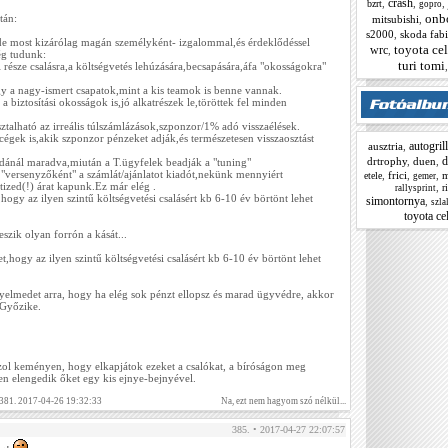
crash
,
,
,
bzrt
gopro
onb
tán:
mitsubishi
,
s2000
,
skoda fab
 most kizárólag magán személyként- izgalommal,és érdeklődéssel
toyota cel
wrc
,
ég tudunk:
turi tomi
része csalásra,a költségvetés lehúzására,becsapására,áfa "okosságokra"
 a nagy-ismert csapatok,mint a kis teamok is benne vannak.
 biztosítási okosságok is,jó alkatrészek le,töröttek fel minden
ztalható az irreális túlszámlázások,szponzor/1% adó visszaélések.
égek is,akik szponzor pénzeket adják,és természetesen visszaosztást
autogrill
ausztria
,
d
drtrophy
,
duen
,
ldánál maradva,miután a T.ügyfelek beadják a "tuning"
"versenyzőként" a számlát/ajánlatot kiadót,nekünk mennyiért
,
frici
,
,
m
etele
gemer
 tized(!) árat kapunk.Ez már elég .
,
r
rallysprint
ogy az ilyen szintű költségvetési csalásért kb 6-10 év börtönt lehet
simontornya
,
szl
toyota cel
zik olyan forrón a kását...
,hogy az ilyen szintű költségvetési csalásért kb 6-10 év börtönt lehet
yelmedet arra, hogy ha elég sok pénzt ellopsz és marad ügyvédre, akkor
 Győzike.
zol keményen, hogy elkapjátok ezeket a csalókat, a bíróságon meg
ben elengedik őket egy kis ejnye-bejnyével.
 381. 2017-04-26 19:32:33
Na, ezt nem hagyom szó nélkül...
385. • 2017-04-27 22:07:57