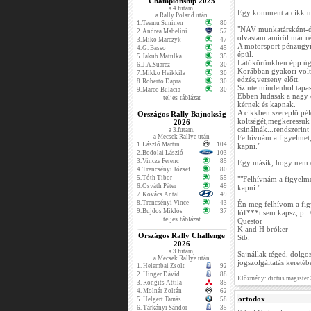
Championship 2025
a 4.futam,
Egy komment a cikk u
a Rally Poland után
1.
Teemu Suninen
80
"NAV munkatársként-de
2.
Andrea Mabelini
57
olvastam amiről már r
3.
Miko Marczyk
47
A motorsport pénzügyi 
4.
G. Basso
45
épül.
5.
Jakub Matulka
35
Látókörünkben épp úgy
6.
J.A.Suarez
30
Korábban gyakori volt a
7.
Mikko Heikkila
30
edzés,verseny előtt.
8.
Roberto Dapra
30
Szinte mindenhol tapas
9.
Marco Bulacia
30
Ebben ludasak a nagy c
teljes táblázat
kérnek és kapnak.
A cikkben szereplő pé
Országos Rally Bajnokság
költségét,megkeressük 
2026
csinálnák...rendszerint
a 3.futam,
a Mecsek Rallye után
Felhívnám a figyelmet,h
1.
László Martin
104
kapni."
2.
Bodolai László
103
3.
Vincze Ferenc
85
Egy másik, hogy nem es
4.
Trencsényi József
80
5.
Tóth Tibor
55
""Felhívnám a figyelmet
6.
Osváth Péter
49
kapni."
7.
Kovács Antal
49
8.
Trencsényi Vince
43
Én meg felhívom a fig
9.
Bujdos Miklós
37
lóf***t sem kapsz, pl.
teljes táblázat
Questor
K and H bróker
Országos Rally Challenge
Stb.
2026
a 3.futam,
Sajnállak téged, dolgo
a Mecsek Rallye után
jogszolgáltatás kereté
1.
Helembai Zsolt
92
2.
Hinger Dávid
88
Előzmény: dictus magister
3.
Rongits Attila
85
4.
Molnár Zoltán
62
ortodox
5.
Helgert Tamás
58
6.
Tárkányi Sándor
35