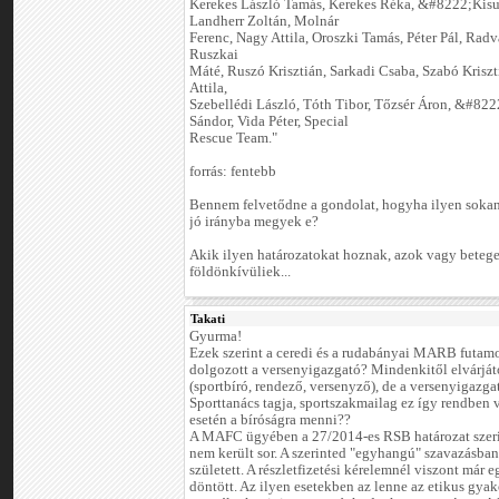
Kerekes László Tamás, Kerekes Réka, &#8222;Kisu
Landherr Zoltán, Molnár
Ferenc, Nagy Attila, Oroszki Tamás, Péter Pál, Radv
Ruszkai
Máté, Ruszó Krisztián, Sarkadi Csaba, Szabó Kriszti
Attila,
Szebellédi László, Tóth Tibor, Tőzsér Áron, &#8
Sándor, Vida Péter, Special
Rescue Team."
forrás: fentebb
Bennem felvetődne a gondolat, hogyha ilyen sokan
jó irányba megyek e?
Akik ilyen határozatokat hoznak, azok vagy beteg
földönkívüliek...
Takati
Gyurma!
Ezek szerint a ceredi és a rudabányai MARB futam
dolgozott a versenyigazgató? Mindenkitől elvárjá
(sportbíró, rendező, versenyző), de a versenyigazg
Sporttanács tagja, sportszakmailag ez így rendben 
esetén a bíróságra menni??
A MAFC ügyében a 27/2014-es RSB határozat szeri
nem került sor. A szerinted "egyhangú" szavazásban
született. A részletfizetési kérelemnél viszont már
döntött. Az ilyen esetekben az lenne az etikus gyako