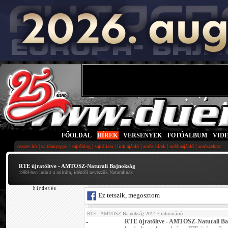
FŐOLDAL
|
HÍREK
|
VERSENYEK
|
FOTÓALBUM
|
VID
|
|
|
|
|
|
|
összes hír
sajtóanyagok
sajtóblog
sajtólista
link ajánló
autós hírek
médiaajánló
autószektor
RTE újratöltve - AMTOSZ-Naturali Bajnokság
1989-ben indult a ralitúra, idéntől nevezzük Naturalinak
h i r d e t é s
Ez tetszik, megosztom
RTE - AMTOSZ Bajnokság 2014
• információ
RTE újratöltve - AMTOSZ-Naturali B