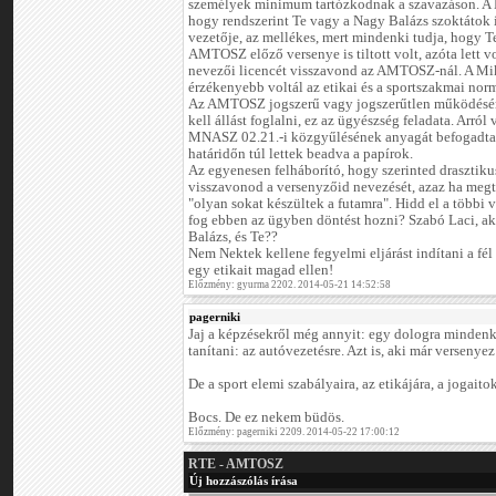
személyek minimum tartózkodnak a szavazáson. A
hogy rendszerint Te vagy a Nagy Balázs szoktátok
vezetője, az mellékes, mert mindenki tudja, hogy Te 
AMTOSZ előző versenye is tiltott volt, azóta lett 
nevezői licencét visszavond az AMTOSZ-nál. A Mik
érzékenyebb voltál az etikai és a sportszakmai norm
Az AMTOSZ jogszerű vagy jogszerűtlen működésé
kell állást foglalni, ez az ügyészség feladata. Arról
MNASZ 02.21.-i közgyűlésének anyagát befogadta-e
határidőn túl lettek beadva a papírok.
Az egyenesen felháborító, hogy szerinted drasztiku
visszavonod a versenyzőid nevezését, azaz ha megti
"olyan sokat készültek a futamra". Hidd el a többi v
fog ebben az ügyben döntést hozni? Szabó Laci, aki
Balázs, és Te??
Nem Nektek kellene fegyelmi eljárást indítani a f
egy etikait magad ellen!
Előzmény: gyurma 2202. 2014-05-21 14:52:58
pagerniki
Jaj a képzésekről még annyit: egy dologra mindenk
tanítani: az autóvezetésre. Azt is, aki már versenyez
De a sport elemi szabályaira, az etikájára, a jogaito
Bocs. De ez nekem büdös.
Előzmény: pagerniki 2209. 2014-05-22 17:00:12
RTE - AMTOSZ
Új hozzászólás írása