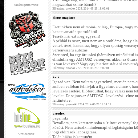
kizárólagosság, miért nincsenek hivatásos verseny
megszabhat szinte bármit?
további partnereink :
Előzmény: ortodox 2225. 2014-05-25 18:02:01
dictus magister
Esetünkben nem olimpiai-, világ-, Európa-, vagy 
hanem amatőr sportolókról.
Tessék már ezt megjegyezni!
A példád is rossz, mert nem az a probléma, hogy a
vettek részt, hanem az, hogy olyan sportág versen
versenyszerű autózás.
Szerinted, ha egy öttusázó (bármilyen minősítésű i
elindulna egy AMTOSZ versenyen, akkor az öttusa 
is van lövészet? Vagy egy biatlonistát a sí szövets
Előzmény: ortodox 2225. 2014-05-25 18:02:01
kari
Igazad van. Nem voltam egyértelmű, mert én nem cs
amiben valóban felhívják a figyelmet a címre -, h
levelezés esetére. Előfordulhat, hogy valaki nem f
levelet. De sajnos az AMTOSZ - levelezési - címe m
feltüntetve.
Előzmény: pagerniki 2224. 2014-05-25 15:31:17
ortodox
pagerniki!
Bevallom, nem kerestem soha a "tiltott verseny" fo
között. Nem tartozik mindennapi elfoglatságaim kö
jogi előírások lapozgatása.
webshopunk :
Talán hiába is keresném....