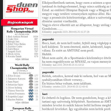
Elképzelhetőnek tartom, hogy ezen a szinten a spo
tartással és önfegyelemmel, hogy nincs szükség az i
Értsd: az említett Olimpiai Bajnok vagy a Magyar
megyei vagy területi versenyeken rajthoz állni. Ha m
vagy a promóciós kötelezettsége, akkor a szövetség
döntése szerint viselkedik.
Vagyis eleve elkerüli azt az állapotot, hogy utólag 
Hungarian Virtual
Gondolom........
Rally Championship 2026
Előzmény: pagerniki 2223. 2014-05-25 15:27:20
az 5.futam után
1.
Biró-Ambrus Roland
1034
pagerniki
2.
Csáki Ottó
887
3.
Balogh Jani
847
Bocs, kari, de nem kell tudni, fejből meg végképp 
4.
Fehér Tibor Balázs
845
kell küldeni. Te nem értetted, miért, kérdeztél, kapt
5.
Zsoldos Csaba
832
6.
Gách Bence
813
válasz. És ezért az AMTOSZ nem profi.
7.
Szegedi Zsolt
797
Huhhh.
8.
Misik Attila
694
9.
Koczka Tamás
679
Most nem azért, de a Sporttanács közleménye értelm
teljes táblázat
ha nem engedélyezte az MNASZ, ez vajon mennyire
World Rally
Előzmény: kari 2222. 2014-05-25 15:13:52
Championship 2026
a 9.futam, a
pagerniki
Rally Estonia után
Kérlek, ortodox, keresd már ki nekem, hol van a
1.
Elfyn Ewans
177
2.
Takamoto Katsuta
152
szabályzatában tiltott verseny...
3.
Sami Pajari
144
Én biztos béna voltam, nem találtam.
4.
Sebastian Ogier
139
Előzmény: ortodox 2221. 2014-05-25 12:43:42
5.
Oliver Solberg
130
6.
Thierry Neuville
111
7.
Adrien Fourmaux
111
kari
8.
Esapekka Lappi
25
Ez érthető és logikus. De nem gondolom, hogy a k
9.
Hayden Paddon
21
tartani egy szövetség felépítését. Szerintem az A
teljes táblázat
minden levelet és nekik házon belül kellene megfel
European Rally
beérkező leveleket. Így egyáltalán nem keltik profi 