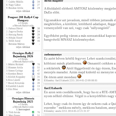
dictus magister
7.
Csáthy Miklós
34
8.
Nagy Gábor
27
9.
Ruszkai Attila
24
A főoldalról elérhető AMTOSZ közlemény megjelen
teljes táblázat
DuEn előtt.
Peugeot 208 Rally4 Cup
Ugyanakkor azt javaslom, minél többen juttassák
Hungary
a 3.futam,
megfelelően, a kitöltött, letölthető adatlapot, függe
a Mecsek Rallye után
versenyzőről van szó, vagy csak "rallyongóról".
1.
Faltusz Dávid
38
2.
Zagyva Dorka
34
3.
Herczig Patrik
29
Egyébként pedig várom a más sorozatokkal kapcsol
4.
Hibján József
29
hangvételű MNASZ közleményeket.
5.
Tellér Antal
16
Bertalan Márton
-
teljes táblázat
Országos Rally2
zsebemzsestye
Bajnokság 2026
Ez azért bőven kétélű fegyver. Lehet szankcionálni,
a 3.futam,
a Mecsek Rallye után
költözni másik plattformra.
Onnantól csökken a l
1.
Békési Richárd
70
2.
Himmer Attila
51
a rekláérték.
Attól függetlenül én úgy érzem, End
3.
Simon György
47
mezején maradni. Aztán majd kiderül ez mennyire s
4.
Kerekes Bence
42
De értem amit mondasz
5.
Kóródi Koppány
31
6.
Kiss László
30
Előzmény: fiat131abarth 2215. 2014-05-23 09:08:05
7.
Ruszó Krisztián
20
8.
Endrődi László
13
fiat131abarth
9.
Fóti Péter
11
Én azon sem csodálkoznék, hogy ha ez a RTE-AMTO
teljes táblázat
nyom nélkül eltűnne. Végül is a kenyérféltés nagy ú
Országos Historic
Bajnokság 2025
Lehet, hogy csak én érzem így de nekem csak a Qui
a 3.futam,
a Mecsek Rallye után
eszembe " mekkora métely, mekkora hatalom, anny
1. korcsoport
Előzmény: anulu 2213. 2014-05-22 21:31:37
1.
Tóth István
76
2.
Metz Ferenc
51