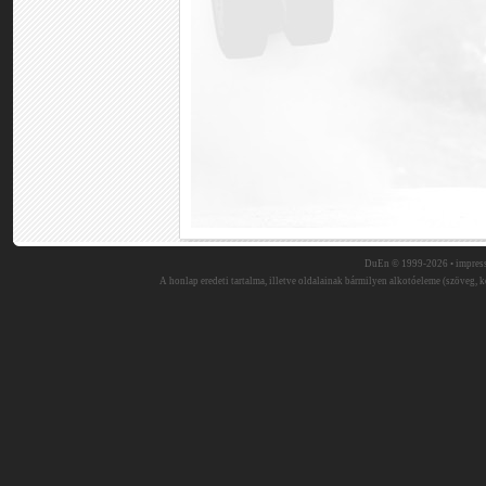
DuEn © 1999-2026 •
impres
A honlap eredeti tartalma, illetve oldalainak bármilyen alkotóeleme (szöveg, ké