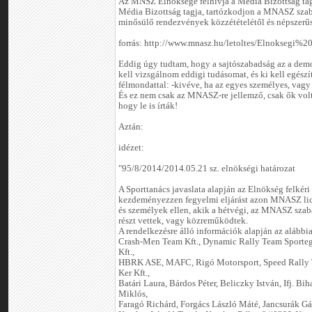
Az MNSZ Elnöksége felhívja a Média Bizottság tag
Média Bizottság tagja, tartózkodjon a MNASZ szabál
minősülő rendezvények közzétételétől és népszerűsí
forrás: http://www.mnasz.hu/letoltes/Elnoksegi
Eddig úgy tudtam, hogy a sajtószabadság az a demo
kell vizsgálnom eddigi tudásomat, és ki kell egész
félmondattal: -kivéve, ha az egyes személyes, vagy 
És ez nem csak az MNASZ-re jellemző, csak ők vol
hogy le is írták!
Aztán:
idézet:
"95/8/2014/2014.05.21 sz. elnökségi határozat
A Sporttanács javaslata alapján az Elnökség felké
kezdeményezzen fegyelmi eljárást azon MNASZ lic
és személyek ellen, akik a hétvégi, az MNASZ szabál
részt vettek, vagy közreműködtek.
A rendelkezésre álló információk alapján az alábbia
Crash-Men Team Kft., Dynamic Rally Team Sporteg
Kft.,
HBRK ASE, MAFC, Rigó Motorsport, Speed Rally T
Ker Kft.,
Batári Laura, Bárdos Péter, Beliczky István, Ifj. Bih
Miklós,
Faragó Richárd, Forgács László Máté, Jancsurák Gáb