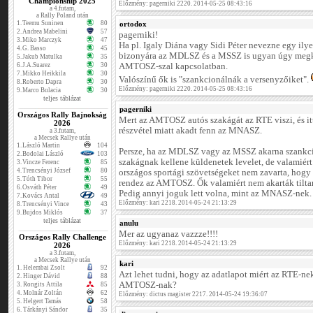
Championship 2025
Előzmény: pagerniki 2220. 2014-05-25 08:43:16
a 4.futam,
a Rally Poland után
1.
Teemu Suninen
80
ortodox
2.
Andrea Mabelini
57
pagerniki!
3.
Miko Marczyk
47
Ha pl. Igaly Diána vagy Sidi Péter nevezne egy ilye
4.
G. Basso
45
bizonyára az MDLSZ és a MSSZ is ugyan úgy megk
5.
Jakub Matulka
35
6.
J.A.Suarez
30
AMTOSZ-szal kapcsolatban.
7.
Mikko Heikkila
30
Valószínű ők is "szankcionálnák a versenyzőiket".
8.
Roberto Dapra
30
Előzmény: pagerniki 2220. 2014-05-25 08:43:16
9.
Marco Bulacia
30
teljes táblázat
pagerniki
Országos Rally Bajnokság
Mert az AMTOSZ autós szakágát az RTE viszi, és it
2026
részvétel miatt akadt fenn az MNASZ.
a 3.futam,
a Mecsek Rallye után
1.
László Martin
104
Persze, ha az MDLSZ vagy az MSSZ akarna szankcio
2.
Bodolai László
103
szakágnak kellene küldenetek levelet, de valamiért
3.
Vincze Ferenc
85
4.
Trencsényi József
80
országos sportági szövetségeket nem zavarta, hogy 
5.
Tóth Tibor
55
rendez az AMTOSZ. Ők valamiért nem akarták tiltan
6.
Osváth Péter
49
Pedig annyi joguk lett volna, mint az MNASZ-nek.
7.
Kovács Antal
49
Előzmény: kari 2218. 2014-05-24 21:13:29
8.
Trencsényi Vince
43
9.
Bujdos Miklós
37
teljes táblázat
anulu
Mer az ugyanaz vazzze!!!!
Országos Rally Challenge
Előzmény: kari 2218. 2014-05-24 21:13:29
2026
a 3.futam,
a Mecsek Rallye után
kari
1.
Helembai Zsolt
92
Azt lehet tudni, hogy az adatlapot miért az RTE-nek
2.
Hinger Dávid
88
AMTOSZ-nak?
3.
Rongits Attila
85
4.
Molnár Zoltán
62
Előzmény: dictus magister 2217. 2014-05-24 19:36:07
5.
Helgert Tamás
58
6.
Tárkányi Sándor
35