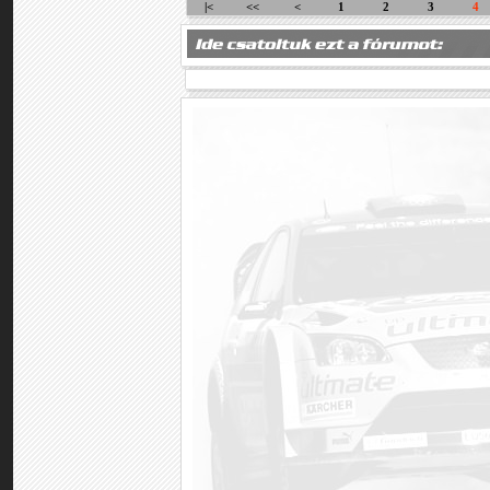
|<
<<
<
1
2
3
4