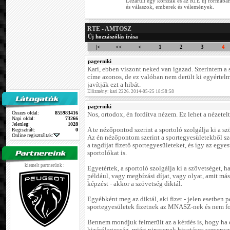
Lezárult egy korszak és az RTE új formában
és válaszok, emberek és vélemények.
RTE - AMTOSZ
Új hozzászólás írása
|<
<<
<
1
2
3
4
pagerniki
Kari, ebben viszont neked van igazad. Szerintem a 
címe azonos, de ez valóban nem derült ki egyérte
javítják ezt a hibát.
Előzmény: kari 2226. 2014-05-25 18:58:58
pagerniki
Összes oldal:
855983416
Nos, ortodox, én fordítva nézem. Ez lehet a nézetel
Napi oldal:
73266
Jelenleg:
1028
A te nézőpontod szerint a sportoló szolgálja ki a sz
Regisztrált:
0
Online regisztráltak:
Az én nézőpontom szerint a sportegyesületekből sz
a tagdíjat fizető sportegyesületeket, és így az egyes
sportolókat is.
kiemelt partnerünk :
Egyetértek, a sportoló szolgálja ki a szövetséget, 
például, vagy megbízási díjat, vagy olyat, amit má
képzést - akkor a szövetség diktál.
Egyébként meg az diktál, aki fizet - jelen esetben p
sportegyesületek fizetnek az MNASZ-nek és nem fo
Bennem mondjuk felmerült az a kérdés is, hogy ha 