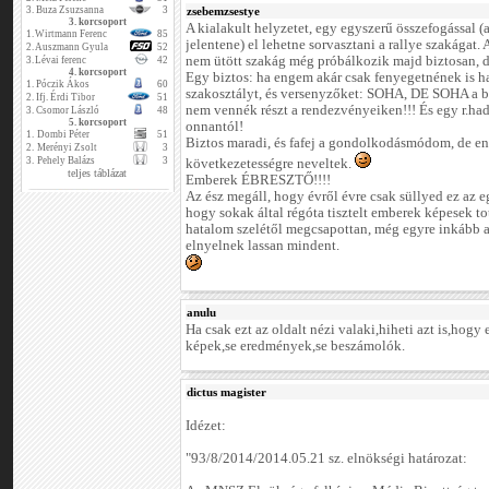
3.
Buza Zsuzsanna
3
zsebemzsestye
3. korcsoport
A kialakult helyzetet, egy egyszerű összefogással (
1.
Wirtmann Ferenc
85
jelentene) el lehetne sorvasztani a rallye szakágat.
2.
Auszmann Gyula
52
nem ütött szakág még próbálkozik majd biztosan, d
3.
Lévai ferenc
42
4. korcsoport
Egy biztos: ha engem akár csak fenyegetnének is has
1.
Póczik Ákos
60
szakosztályt, és versenyzőket: SOHA, DE SOHA a b.
2.
Ifj. Érdi Tibor
51
nem vennék részt a rendezvényeiken!!! És egy r.had
3.
Csomor László
48
5. korcsoport
onnantól!
1.
Dombi Péter
51
Biztos maradi, és fafej a gondolkodásmódom, de e
2.
Merényi Zsolt
3
3.
Pehely Balázs
3
következetességre neveltek.
teljes táblázat
Emberek ÉBRESZTŐ!!!!
Az ész megáll, hogy évről évre csak süllyed ez az e
hogy sokak által régóta tisztelt emberek képesek t
hatalom szelétől megcsapottan, még egyre inkább a 
elnyelnek lassan mindent.
anulu
Ha csak ezt az oldalt nézi valaki,hiheti azt is,hogy
képek,se eredmények,se beszámolók.
dictus magister
Idézet:
"93/8/2014/2014.05.21 sz. elnökségi határozat: