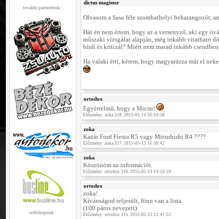
dictus magister
további partnereink :
Olvasom a Sasa féle szombathelyi beharangozót, a
Hát én nem értem, hogy az a versenyző, aki egy óvá
műszaki vizsgálat alapján, még inkább vitatható d
bírál és kritizál? Miért nem marad inkább csendben
Ha valaki érti, kérem, hogy magyarázza már el neke
ortodox
Egyértelmű, hogy a Micsu!
Előzmény: zoka 318. 2015-05-14 10:59:58
zoka
Kazár Ford Fiesta R5 vagy Mitsubishi R4 ????
Előzmény: zoka 317. 2015-05-13 16:30:42
zoka
Köszönöm az információt.
Előzmény: ortodox 316. 2015-05-13 14:53:59
ortodox
zoka!
Kívánságod teljesült, fönn van a lista.
(100 páros nevezett)
webshopunk :
Előzmény: ortodox 315. 2015-05-13 12:47:52