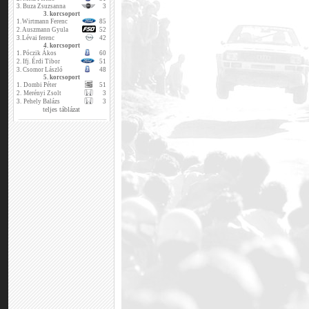
3.
Buza Zsuzsanna
3
3. korcsoport
1.
Wirtmann Ferenc
85
2.
Auszmann Gyula
52
3.
Lévai ferenc
42
4. korcsoport
1.
Póczik Ákos
60
2.
Ifj. Érdi Tibor
51
3.
Csomor László
48
5. korcsoport
1.
Dombi Péter
51
2.
Merényi Zsolt
3
3.
Pehely Balázs
3
teljes táblázat