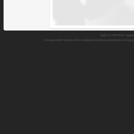
DuEn © 1999-2026 •
impres
A honlap eredeti tartalma, illetve oldalainak bármilyen alkotóeleme (szöveg, ké