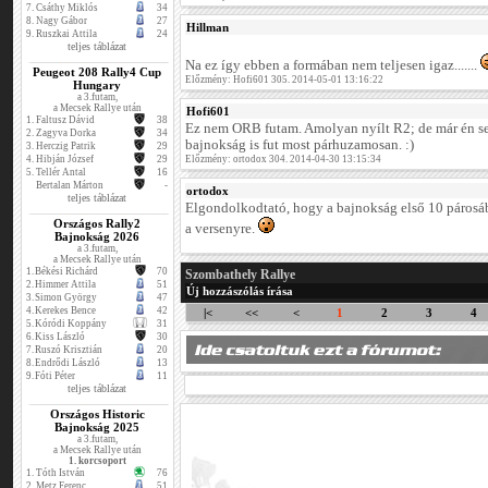
7.
Csáthy Miklós
34
8.
Nagy Gábor
27
Hillman
9.
Ruszkai Attila
24
teljes táblázat
Na ez így ebben a formában nem teljesen igaz.......
Peugeot 208 Rally4 Cup
Előzmény: Hofi601 305. 2014-05-01 13:16:22
Hungary
a 3.futam,
a Mecsek Rallye után
Hofi601
1.
Faltusz Dávid
38
Ez nem ORB futam. Amolyan nyílt R2; de már én s
2.
Zagyva Dorka
34
bajnokság is fut most párhuzamosan. :)
3.
Herczig Patrik
29
4.
Hibján József
29
Előzmény: ortodox 304. 2014-04-30 13:15:34
5.
Tellér Antal
16
Bertalan Márton
-
ortodox
teljes táblázat
Elgondolkodtató, hogy a bajnokság első 10 párosábó
Országos Rally2
a versenyre.
Bajnokság 2026
a 3.futam,
a Mecsek Rallye után
1.
Békési Richárd
70
Szombathely Rallye
2.
Himmer Attila
51
Új hozzászólás írása
3.
Simon György
47
4.
Kerekes Bence
42
|<
<<
<
1
2
3
4
5.
Kóródi Koppány
31
6.
Kiss László
30
7.
Ruszó Krisztián
20
8.
Endrődi László
13
9.
Fóti Péter
11
teljes táblázat
Országos Historic
Bajnokság 2025
a 3.futam,
a Mecsek Rallye után
1. korcsoport
1.
Tóth István
76
2.
Metz Ferenc
51