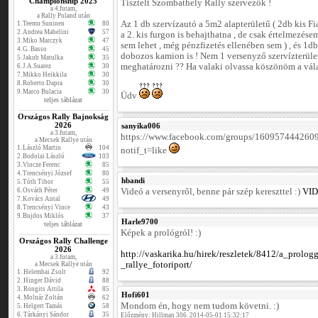
Championship 2025
Tisztelt Szombathely Rally szervezők !
a 4.futam,
a Rally Poland után
Az 1 db szervízautó a 5m2 alapterületű ( 2db kis F
1.
Teemu Suninen
80
2.
Andrea Mabelini
57
a 2. kis furgon is behajthatna , de csak értelmezése
3.
Miko Marczyk
47
sem lehet , még pénzfizetés ellenében sem ) , és 1
4.
G. Basso
45
dobozos kamion is ! Nem 1 versenyző szervízterüle
5.
Jakub Matulka
35
meghatározni ?? Ha valaki olvassa köszönöm a vála
6.
J.A.Suarez
30
7.
Mikko Heikkila
30
8.
Roberto Dapra
30
9.
Marco Bulacia
30
Üdv
teljes táblázat
Országos Rally Bajnokság
2026
sanyika006
a 3.futam,
https://www.facebook.com/groups/16095744426
a Mecsek Rallye után
1.
László Martin
104
notif_t=like
2.
Bodolai László
103
3.
Vincze Ferenc
85
4.
Trencsényi József
80
hbandi
5.
Tóth Tibor
55
6.
Osváth Péter
49
Videó a versenyről, benne pár szép kereszttel :)
VI
7.
Kovács Antal
49
8.
Trencsényi Vince
43
9.
Bujdos Miklós
37
Harle9700
teljes táblázat
Képek a prológról! :)
Országos Rally Challenge
2026
http://vaskarika.hu/hirek/reszletek/8412/a_prolo
a 3.futam,
_rallye_fotoriport/
a Mecsek Rallye után
1.
Helembai Zsolt
92
2.
Hinger Dávid
88
3.
Rongits Attila
85
Hofi601
4.
Molnár Zoltán
62
Mondom én, hogy nem tudom követni. :)
5.
Helgert Tamás
58
6.
Tárkányi Sándor
35
Előzmény: Hillman 306. 2014-05-01 15:32:17