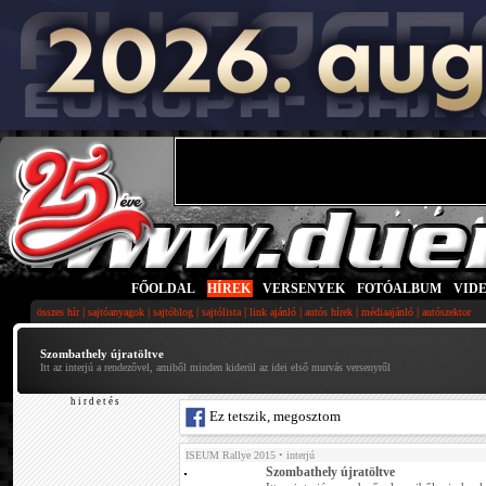
FŐOLDAL
|
HÍREK
|
VERSENYEK
|
FOTÓALBUM
|
VID
|
|
|
|
|
|
|
összes hír
sajtóanyagok
sajtóblog
sajtólista
link ajánló
autós hírek
médiaajánló
autószektor
Szombathely újratöltve
Itt az interjú a rendezővel, amiből minden kiderül az idei első murvás versenyről
h i r d e t é s
Ez tetszik, megosztom
ISEUM Rallye 2015
• interjú
Szombathely újratöltve