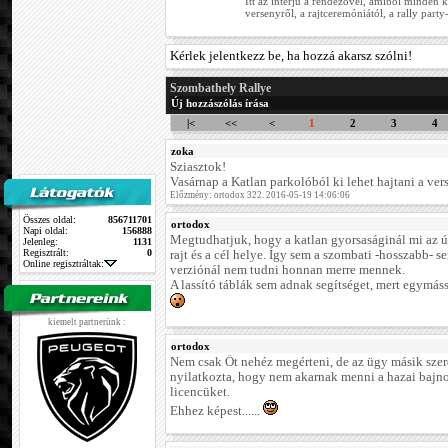
Itt az interjú a rendezővel, amiből minden k
versenyről, a rajtceremóniától, a rally part
Kérlek jelentkezz be, ha hozzá akarsz szólni!
Szombathely Rallye
Új hozzászólás írása
|<
<<
<
1
2
3
4
zoka
Sziasztok!
Vasárnap a Katlan parkolóból ki lehet hajtani a vers
Előzmény: ortodox 322. 2016-05-19 14:06:06
Összes oldal:
856711701
ortodox
Napi oldal:
156888
Megtudhatjuk, hogy a katlan gyorsaságinál mi az ú
Jelenleg:
1131
Regisztrált:
0
rajt és a cél helye. Így sem a szombati -hosszabb- s
Online regisztráltak:
verziónál nem tudni honnan merre mennek.
A lassító táblák sem adnak segítséget, mert egymás
kiemelt partnerünk :
ortodox
Nem csak Őt nehéz megérteni, de az ügy másik szerep
nyilatkozta, hogy nem akarnak menni a hazai bajno
licencüket.
Ehhez képest......