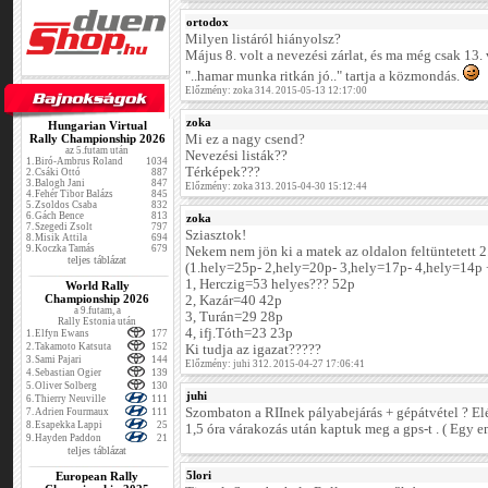
ortodox
Milyen listáról hiányolsz?
Május 8. volt a nevezési zárlat, és ma még csak 13.
"..hamar munka ritkán jó.." tartja a közmondás.
Előzmény: zoka 314. 2015-05-13 12:17:00
zoka
Hungarian Virtual
Rally Championship 2026
Mi ez a nagy csend?
az 5.futam után
Nevezési listák??
1.
Biró-Ambrus Roland
1034
Térképek???
2.
Csáki Ottó
887
3.
Balogh Jani
847
Előzmény: zoka 313. 2015-04-30 15:12:44
4.
Fehér Tibor Balázs
845
5.
Zsoldos Csaba
832
6.
Gách Bence
813
zoka
7.
Szegedi Zsolt
797
Sziasztok!
8.
Misik Attila
694
9.
Koczka Tamás
679
Nekem nem jön ki a matek az oldalon feltüntetett 2
teljes táblázat
(1.hely=25p- 2,hely=20p- 3,hely=17p- 4,hely=14p +
1, Herczig=53 helyes??? 52p
World Rally
Championship 2026
2, Kazár=40 42p
a 9.futam, a
3, Turán=29 28p
Rally Estonia után
4, ifj.Tóth=23 23p
1.
Elfyn Ewans
177
2.
Takamoto Katsuta
152
Ki tudja az igazat?????
3.
Sami Pajari
144
Előzmény: juhi 312. 2015-04-27 17:06:41
4.
Sebastian Ogier
139
5.
Oliver Solberg
130
juhi
6.
Thierry Neuville
111
Szombaton a RIInek pályabejárás + gépátvétel ? El
7.
Adrien Fourmaux
111
8.
Esapekka Lappi
25
1,5 óra várakozás után kaptuk meg a gps-t . ( Egy e
9.
Hayden Paddon
21
teljes táblázat
5lori
European Rally