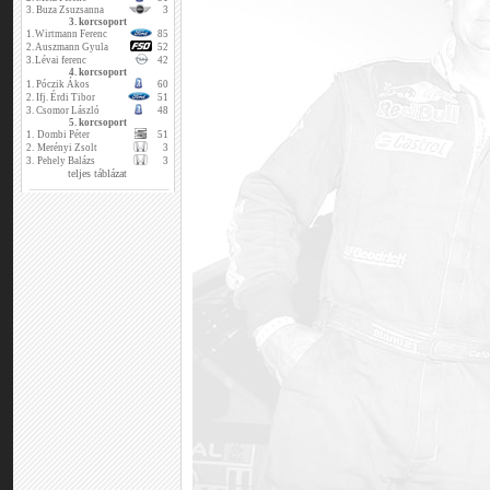
3.
Buza Zsuzsanna
3
3. korcsoport
1.
Wirtmann Ferenc
85
2.
Auszmann Gyula
52
3.
Lévai ferenc
42
4. korcsoport
1.
Póczik Ákos
60
2.
Ifj. Érdi Tibor
51
3.
Csomor László
48
5. korcsoport
1.
Dombi Péter
51
2.
Merényi Zsolt
3
3.
Pehely Balázs
3
teljes táblázat