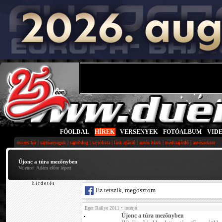
FŐOLDAL
|
HÍREK
|
VERSENYEK
|
FOTÓALBUM
|
VID
|
|
|
|
|
|
|
összes hír
sajtóanyagok
sajtóblog
sajtólista
link ajánló
autós hírek
médiaajánló
autószektor
Újonc a túra mezőnyben
Velencei Ádám előre lépett
h i r d e t é s
Ez tetszik, megosztom
Eger Rallye 2011
• interjú
Újonc a túra mezőnyben