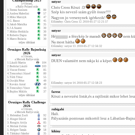
Championship 2025
sutyor
a 4.futam,
a Rally Poland után
Chris Cross Köszi :D
1.
Teemu Suninen
80
Szép kis nevező szám gyűlt össze!!!!
2.
Andrea Mabelini
57
3.
Miko Marczyk
47
Nagyon jo versenynek igérkezik!
4.
G. Basso
45
Előzmény: Chris Cross 12. 2010-05-27 12:21:57
5.
Jakub Matulka
35
6.
J.A.Suarez
30
sutyor
7.
Mikko Heikkila
30
8.
Roberto Dapra
30
Héjjjjjjjjjj a fénykép le maradt
nem kül
9.
Marco Bulacia
30
Na most hátha
teljes táblázat
Előzmény: sutyor 13. 2010-05-27 12:56:32
Országos Rally Bajnokság
2026
sutyor
a 3.futam,
a Mecsek Rallye után
DUEN valamiért nem rakja ki a képet
1.
László Martin
104
2.
Bodolai László
103
3.
Vincze Ferenc
85
4.
Trencsényi József
80
5.
Tóth Tibor
55
6.
Osváth Péter
49
Előzmény: sutyor 14. 2010-05-27 12:58:23
7.
Kovács Antal
49
8.
Trencsényi Vince
43
faresz
9.
Bujdos Miklós
37
teljes táblázat
Köszi a nevezési listát,és a rajtlistát mikor lehet le
Országos Rally Challenge
2026
rubigabi
a 3.futam,
a Mecsek Rallye után
Hali.
1.
Helembai Zsolt
92
Pályazárás pontosan mikortól lesz a Lábatlan-Bajn
2.
Hinger Dávid
88
3.
Rongits Attila
85
4.
Molnár Zoltán
62
5.
Helgert Tamás
58
kikiny
6.
Tárkányi Sándor
35