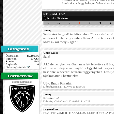
Hátsókerékkel kezdett, aztán a Corsa elöl 
kerék akarja, hogy haladjon Velencei Ádám
RTE - AMTOSZ
Új hozzászólás írása
|<
<<
<
1
2
3
4
rening
Segitsetek légyszi! Az időtervben 7óra az első autó 
rendezői közlemény amiben 8 óra. Az idő terv és a 
Most akkor melyik igaz?
Chris Cross
Összes oldal:
856691816
Szia!
Napi oldal:
137003
Jelenleg:
1245
A közleményben valóban nem lett lejavítva a 8 óra, 
Regisztrált:
0
Online regisztráltak:
előfutó rajtideje a napi rajtból). Egyébként még ez
későbbre, a nevezői létszám függvényében. Erről jö
tájékoztatunk benneteket.
kiemelt partnerünk :
Üdv: Braun Krisztián
Előzmény: rening 1. 2010-05-21 10:09:25
rening
Köszönöm!
Előzmény: Chris Cross 2. 2010-05-21 11:47:25
csepyzoltan
ESZTERGOMI RTE SZÁLLÁS LEHETŐSÉG A P