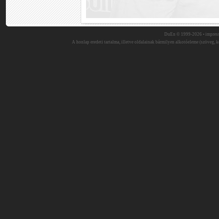
DuEn © 1999-2026 •
impres
A honlap eredeti tartalma, illetve oldalainak bármilyen alkotóeleme (szöveg, ké