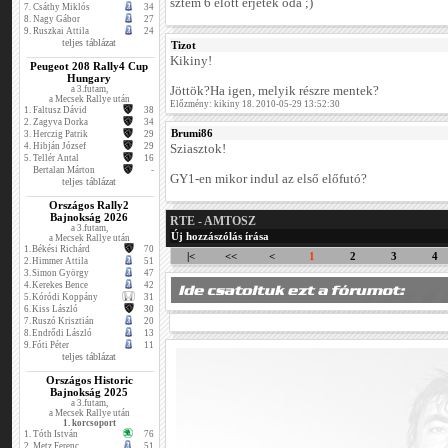
sztem 6 előtt érjetek oda ;)
7.
Csáthy Miklós
34
8.
Nagy Gábor
27
9.
Ruszkai Attila
24
teljes táblázat
Tizot
Kikiny!
Peugeot 208 Rally4 Cup
Hungary
a 3.futam,
Jöttök?Ha igen, melyik részre mentek?
a Mecsek Rallye után
Előzmény: kikiny 18. 2010-05-29 13:52:30
1.
Faltusz Dávid
38
2.
Zagyva Dorka
34
Brumi86
3.
Herczig Patrik
29
4.
Hibján József
29
Sziasztok!
5.
Tellér Antal
16
Bertalan Márton
-
GY1-en mikor indul az első előfutó?
teljes táblázat
Országos Rally2
Bajnokság 2026
RTE - AMTOSZ
a 3.futam,
Új hozzászólás írása
a Mecsek Rallye után
1.
Békési Richárd
70
|<
<<
<
1
2
3
4
2.
Himmer Attila
51
3.
Simon György
47
4.
Kerekes Bence
42
5.
Kóródi Koppány
31
6.
Kiss László
30
7.
Ruszó Krisztián
20
8.
Endrődi László
13
9.
Fóti Péter
11
teljes táblázat
Országos Historic
Bajnokság 2025
a 3.futam,
a Mecsek Rallye után
1. korcsoport
1.
Tóth István
76
2.
Metz Ferenc
51