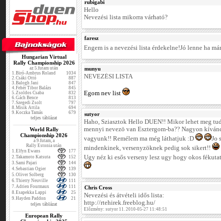
rubigabi
Hello
Nevezési lista mikorra várható?
faresz
Engem is a nevezési lista érdekelne!Jó lenne ha m
Hungarian Virtual
Rally Championship 2026
az 5.futam után
munyu
1.
Biró-Ambrus Roland
1034
NEVEZÉSI LISTA
2.
Csáki Ottó
887
3.
Balogh Jani
847
4.
Fehér Tibor Balázs
845
Egom nev list
5.
Zsoldos Csaba
832
6.
Gách Bence
813
7.
Szegedi Zsolt
797
8.
Misik Attila
694
9.
Koczka Tamás
679
sutyor
teljes táblázat
Haho, Sziasztok Hello DUEN!! Mikor lehet meg tu
mennyi nevezö van Esztergom-ba?? Nagyon kíván
World Rally
Championship 2026
vagyunk!! Remélem ma még láthatjuk :D
Jo 
a 9.futam, a
Rally Estonia után
mindenkinek, versenyzöknek pedig sok sikert!!
1.
Elfyn Ewans
177
Ugy néz ki esős verseny lesz ugy hogy okos fékutat
2.
Takamoto Katsuta
152
3.
Sami Pajari
144
4.
Sebastian Ogier
139
5.
Oliver Solberg
130
6.
Thierry Neuville
111
7.
Adrien Fourmaux
111
Chris Cross
8.
Esapekka Lappi
25
Nevezési és átvételi idős lista:
9.
Hayden Paddon
21
http://rtehirek.freeblog.hu/
teljes táblázat
Előzmény: sutyor 11. 2010-05-27 11:48:51
European Rally