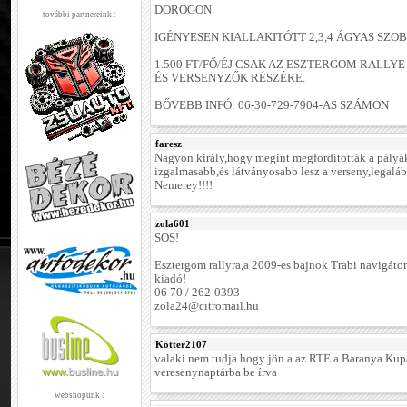
DOROGON
további partnereink :
IGÉNYESEN KIALLAKITÓTT 2,3,4 ÁGYAS SZO
1.500 FT/FŐ/ÉJ CSAK AZ ESZTERGOM RALL
ÉS VERSENYZŐK RÉSZÉRE.
BŐVEBB INFÓ: 06-30-729-7904-AS SZÁMON
faresz
Nagyon király,hogy megint megfordították a pályá
izgalmasabb,és látványosabb lesz a verseny,legalá
Nemerey!!!!
zola601
SOS!
Esztergom rallyra,a 2009-es bajnok Trabi navigátor
kiadó!
06 70 / 262-0393
zola24@citromail.hu
Kötter2107
valaki nem tudja hogy jön a az RTE a Baranya Ku
veresenynaptárba be írva
webshopunk :