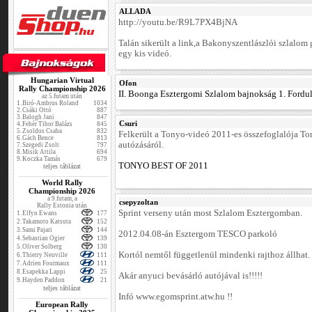
ALLADA
http://youtu.be/R9L7PX4BjNA
Talán sikerült a link,a Bakonyszentlászlói szlalom 
egy kis videó.
Hungarian Virtual
Ofon
Rally Championship 2026
II. Boonga Esztergomi Szlalom bajnokság 1. Fordul
az 5.futam után
1.
Biró-Ambrus Roland
1034
2.
Csáki Ottó
887
3.
Balogh Jani
847
Csuri
4.
Fehér Tibor Balázs
845
5.
Zsoldos Csaba
832
Felkerült a Tonyo-videó 2011-es összefoglalója T
6.
Gách Bence
813
autózásáról.
7.
Szegedi Zsolt
797
8.
Misik Attila
694
9.
Koczka Tamás
679
TONYO BEST OF 2011
teljes táblázat
World Rally
Championship 2026
a 9.futam, a
csepyzoltan
Rally Estonia után
Sprint verseny után most Szlalom Esztergomban.
1.
Elfyn Ewans
177
2.
Takamoto Katsuta
152
3.
Sami Pajari
144
2012.04.08-án Esztergom TESCO parkoló
4.
Sebastian Ogier
139
5.
Oliver Solberg
130
Kortól nemtől függetlenül mindenki rajthoz állhat.
6.
Thierry Neuville
111
7.
Adrien Fourmaux
111
8.
Esapekka Lappi
25
Akár anyuci bevásárló autójával is!!!!!
9.
Hayden Paddon
21
teljes táblázat
Infó www.egomsprint.atw.hu !!
European Rally