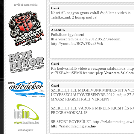
további partnereink :
Csuri
Köszi AL nagyon gyors voltál és jó lett a videó is!
Találkozunk 2 hónap mulva!
ALLADA
Próbáltam igyekezni.
Itt a Veszprém Szlalom 2012.05.27.videóm.
http://youtu.be/BGWPKvx3Vck
Csuri
Kis kedvcsináló videó a veszprém szlalomhoz: ht
v=7lXBwbuiSEM&feature=plcp
Veszprém Szlalom
Csuri
SZERETETTEL MEGHÍVUNK MINDENKIT A V
ÜGYESSÉGI AUTÓVERSENYRE 2012. május 27-é
MNASZ REGISZTRÁLT VERSENY!
SZERETETTEL VÁRUNK MINDEN KICSIT ÉS 
PROGRAMOKKAL IS!
SR SPORT EGYESÜLET. http://szlalomracing.atw.
http://szlalomracing.atw.hu/
webshopunk :