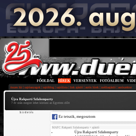
FŐOLDAL
|
HÍREK
|
VERSENYEK
|
FOTÓALBUM
|
VID
|
|
|
|
|
|
|
összes hír
sajtóanyagok
sajtóblog
sajtólista
link ajánló
autós hírek
médiaajánló
autószektor
Újra Rakparti Szlalomparty
7 év után megint lehet körözni az Egyetem előtt
h i r d e t é s
Ez tetszik, megosztom
MAFC Rakparti Szlalomparty
• ajánló
Újra Rakparti Szlalomparty