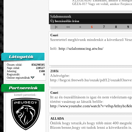
A LEGENDA! Emlékszel, amikor a Műegyete
GÉZA-01? Vagy ott voltál, amikor Ferjáncz t
Szlalomozunk
Új hozzászólás írása
|<
<<
<
6
7
8
9
Csuri
Szeretettel meghívunk mindenkit a következő Ves
Infó:
http://szlalomracing.atw.hu/
Összes oldal:
856298505
Napi oldal:
228527
2103i
Jelenleg:
1508
Regisztrált:
0
A hétvégére:
Online regisztráltak:
http://hegcsi.freeweb.hu/oszak/pdf12/oszak03neve
Csuri
kiemelt partnerünk :
Itt az én öszeállításom is igaz én nem videóztam e
történt vasárnap az látszik belőle:
http://www.youtube.com/watch?v=e0spAtfnyhc&fe
ALLADA
Örülök hogy tetszik,és hogy több mint 400 megtekin
Bízom benne,hogy ott tudok lenni a következőn is.