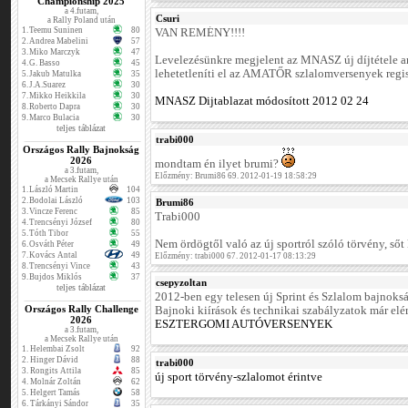
Championship 2025
a 4.futam,
Csuri
a Rally Poland után
1.
Teemu Suninen
80
VAN REMÉNY!!!!
2.
Andrea Mabelini
57
3.
Miko Marczyk
47
Levelezésünkre megjelent az MNASZ új díjtétele 
4.
G. Basso
45
lehetetleníti el az AMATŐR szlalomversenyek regis
5.
Jakub Matulka
35
6.
J.A.Suarez
30
7.
Mikko Heikkila
30
MNASZ Dijtablazat módosított 2012 02 24
8.
Roberto Dapra
30
9.
Marco Bulacia
30
teljes táblázat
trabi000
Országos Rally Bajnokság
2026
mondtam én ilyet brumi?
a 3.futam,
Előzmény: Brumi86 69. 2012-01-19 18:58:29
a Mecsek Rallye után
1.
László Martin
104
2.
Bodolai László
103
Brumi86
3.
Vincze Ferenc
85
Trabi000
4.
Trencsényi József
80
5.
Tóth Tibor
55
Nem ördögtől való az új sportról szóló törvény, sőt
6.
Osváth Péter
49
7.
Kovács Antal
49
Előzmény: trabi000 67. 2012-01-17 08:13:29
8.
Trencsényi Vince
43
9.
Bujdos Miklós
37
csepyzoltan
teljes táblázat
2012-ben egy telesen új Sprint és Szlalom bajnoksá
Országos Rally Challenge
Bajnoki kiírások és technikai szabályzatok már elé
2026
ESZTERGOMI AUTÓVERSENYEK
a 3.futam,
a Mecsek Rallye után
1.
Helembai Zsolt
92
2.
Hinger Dávid
88
trabi000
3.
Rongits Attila
85
új sport törvény-szlalomot érintve
4.
Molnár Zoltán
62
5.
Helgert Tamás
58
6.
Tárkányi Sándor
35