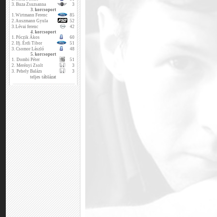
3.
Buza Zsuzsanna
3
3. korcsoport
1.
Wirtmann Ferenc
85
2.
Auszmann Gyula
52
3.
Lévai ferenc
42
4. korcsoport
1.
Póczik Ákos
60
2.
Ifj. Érdi Tibor
51
3.
Csomor László
48
5. korcsoport
1.
Dombi Péter
51
2.
Merényi Zsolt
3
3.
Pehely Balázs
3
teljes táblázat