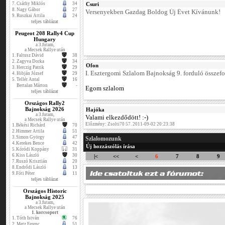
7.
Csáthy Miklós
34
Csuri
8.
Nagy Gábor
27
Versenyekben Gazdag Boldog Új Évet Kívánunk!
9.
Ruszkai Attila
24
teljes táblázat
Peugeot 208 Rally4 Cup
Hungary
a 3.futam,
a Mecsek Rallye után
1.
Faltusz Dávid
38
2.
Zagyva Dorka
34
Ofon
3.
Herczig Patrik
29
I. Esztergomi Szlalom Bajnokság 9. forduló összefo
4.
Hibján József
29
5.
Tellér Antal
16
Bertalan Márton
-
Egom szlalom
teljes táblázat
Országos Rally2
Bajnokság 2026
Hajóka
a 3.futam,
Valami elkezdődött! :-)
a Mecsek Rallye után
Előzmény: Zsolti70 57. 2011-09-02 20:23:38
1.
Békési Richárd
70
2.
Himmer Attila
51
3.
Simon György
47
Szlalomozunk
4.
Kerekes Bence
42
Új hozzászólás írása
5.
Kóródi Koppány
31
6.
Kiss László
30
|<
<<
<
6
7
8
9
7.
Ruszó Krisztián
20
8.
Endrődi László
13
9.
Fóti Péter
11
teljes táblázat
Országos Historic
Bajnokság 2025
a 3.futam,
a Mecsek Rallye után
1. korcsoport
1.
Tóth István
76
2.
Metz Ferenc
51