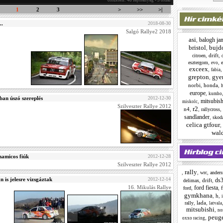
összesen: 48 sajtóanyag • 3 oldal
1
2
3
>
>>
>|
..
2018-08-30
Salgó Rallye2 2018
asi
balogh jan
,
bristol
bujd
,
,
drift
,
citroen
,
,
esztergom
evo
exceex
,
fabia
grepton
gye
,
norbi
,
honda
,
h
europe
,
kumho
an úszó szereplés
2012-12-30
mitsubish
,
miskolc
Szilveszter Rallye 2012
r2
n4
,
,
,
rallycross
sandlander
,
skod
celica gtfour
,
wald
namicos fiúk
2012-12-28
Szilveszter Rallye 2012
rally
,
,
,
wrc
anders
 is jelesre vizsgáztak
2012-12-14
ds
,
drift
,
delimax
ford fiesta
16. Mikulás Rallye
,
,
ford
gymkhana
,
h
,
i
,
lada
,
rally
latvala
mitsubishi
,
no
peug
,
oxxo racing