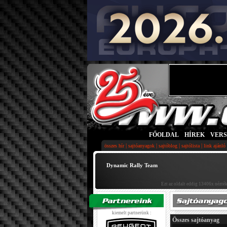
FŐOLDAL
|
HÍREK
|
VER
|
|
|
|
összes hír
sajtóanyagok
sajtóblog
sajtólista
link ajánló
Dynamic Rally Team
Ezt az oldalt eddig 13406x nézték
kiemelt partnerünk :
Összes sajtóanyag