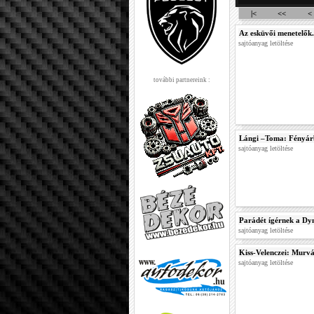
|<
<<
<
Az esküvői menetelők.
sajtóanyag letöltése
további partnereink :
Lángi –Toma: Fényárb
sajtóanyag letöltése
Parádét ígérnek a Dy
sajtóanyag letöltése
Kiss-Velenczei: Murván
sajtóanyag letöltése