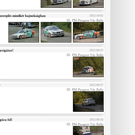
szereplés mindkét bajnokságban
2012-10-02
III. PM-Peugeot Vác Rally
avigátor!
2012-09-27
III. PM-Peugeot Vác Rally
y
2012-09-27
III. PM-Peugeot Vác Rally
góra fel!
2012-09-26
III. PM-Peugeot Vác Rally