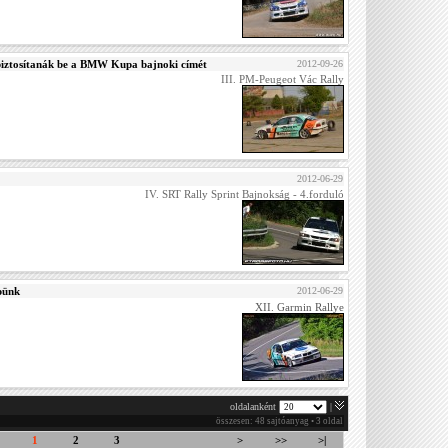
iztosítanák be a BMW Kupa bajnoki címét
2012-09-26
III. PM-Peugeot Vác Rally
2012-06-29
IV. SRT Rally Sprint Bajnokság - 4.forduló
épünk
2012-06-29
XII. Garmin Rallye
oldalanként
|
összesen: 48 sajtóanyag • 3 oldal
1
2
3
>
>>
>|