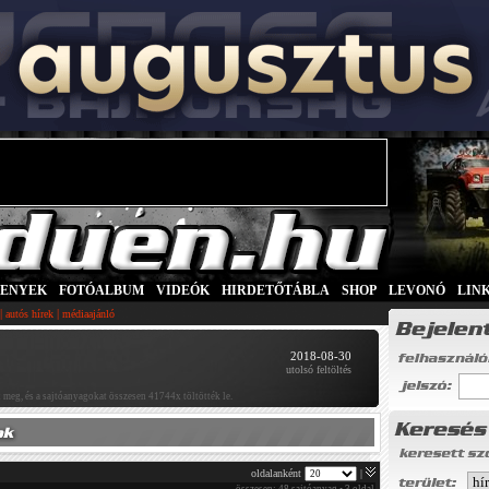
SENYEK
|
FOTÓALBUM
|
VIDEÓK
|
HIRDETŐTÁBLA
|
SHOP
|
LEVONÓ
|
LIN
|
|
autós hírek
médiaajánló
2018-08-30
utolsó feltöltés
 meg, és a sajtóanyagokat összesen 41744x töltötték le.
oldalanként
|