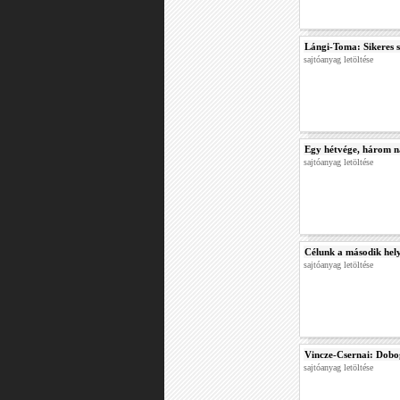
Lángi-Toma: Sikeres 
sajtóanyag letöltése
Egy hétvége, három n
sajtóanyag letöltése
Célunk a második hel
sajtóanyag letöltése
Vincze-Csernai: Dobo
sajtóanyag letöltése