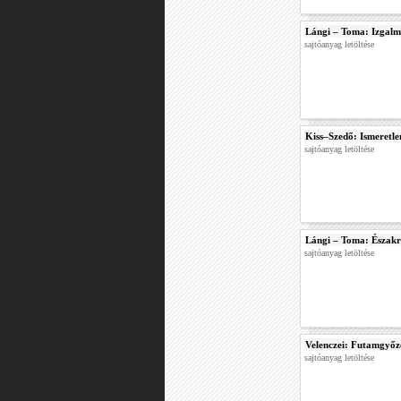
Lángi – Toma: Izgal
sajtóanyag letöltése
Kiss–Szedő: Ismeretl
sajtóanyag letöltése
Lángi – Toma: Északr
sajtóanyag letöltése
Velenczei: Futamgyőz
sajtóanyag letöltése