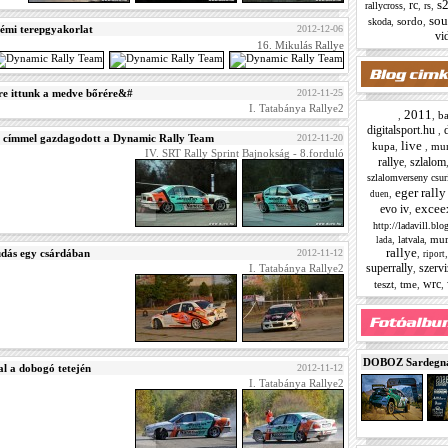
s
rc
,
,
,
rallycross
rs
sou
,
sordo
,
skoda
rémi terepgyakorlat
2012-12-06
vi
16. Mikulás Rallye
őre ittunk a medve bőrére&#
2012-11-25
I. Tatabánya Rallye2
2011
,
,
b
digitalsport.hu
,
 címmel gazdagodott a Dynamic Rally Team
2012-11-20
live
kupa
,
,
mu
IV. SRT Rally Sprint Bajnokság - 8.forduló
rallye
szlalom
,
szlalomverseny csur
eger rally
,
duen
excee
evo iv
,
http://ladavill.bl
,
,
mur
latvala
lada
rallye
,
udás egy csárdában
2012-11-12
riport
superrally
szervi
,
I. Tatabánya Rallye2
wrc
teszt
,
tme
,
,
DOBOZ Sardegna 
l a dobogó tetején
2012-11-12
I. Tatabánya Rallye2