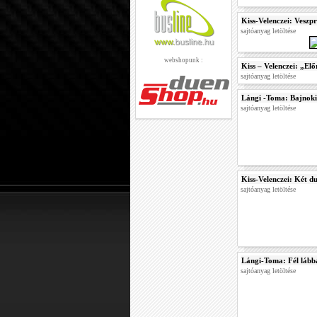
Kiss-Velenczei: Veszp
sajtóanyag letöltése
webshopunk :
Kiss – Velenczei: „El
sajtóanyag letöltése
Lángi -Toma: Bajnoki
sajtóanyag letöltése
Kiss-Velenczei: Két d
sajtóanyag letöltése
Lángi-Toma: Fél lábba
sajtóanyag letöltése