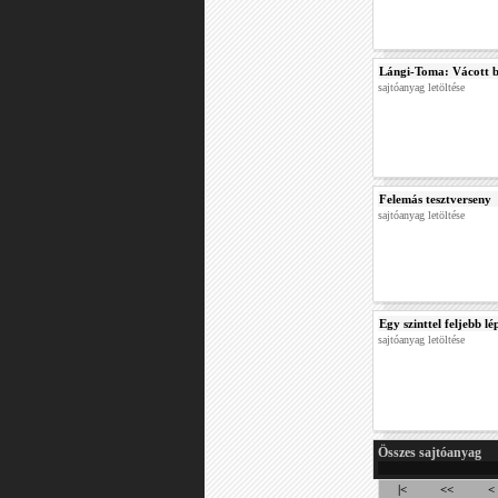
Lángi-Toma: Vácott b
sajtóanyag letöltése
Felemás tesztverseny
sajtóanyag letöltése
Egy szinttel feljebb l
sajtóanyag letöltése
Összes sajtóanyag
|<
<<
<