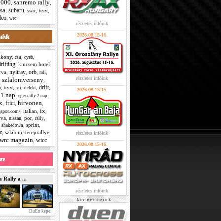
2000
sanremo rally
,
,
sa
subaru
,
,
,
,
teszt
swrc
deo
,
wrc
részletes infóink
2026.08.15-16.
akony
,
,
,
cyeb
csu
drifting
,
kincsem hotel
nyitray
orb
rva
,
,
,
,
rali
részletes infóink
szlalomverseny
,
,
drift
,
,
,
,
,
i
teszt
asi
defekt
2026.08.13-15.
 1.nap
,
,
eger rally 2.nap
x
hirvonen
frici
,
,
,
ix
,
italian
,
,
ogspot.com/
va
,
,
por
,
,
nissan
rally
,
,
sprint
,
shakedown
z
,
szlalom
,
tereprallye
,
részletes infóink
wrc magazin
wtcc
,
2026.08.15-16.
Rally a ...
részletes infóink
k e d v e n c e i n k
DuEn képei