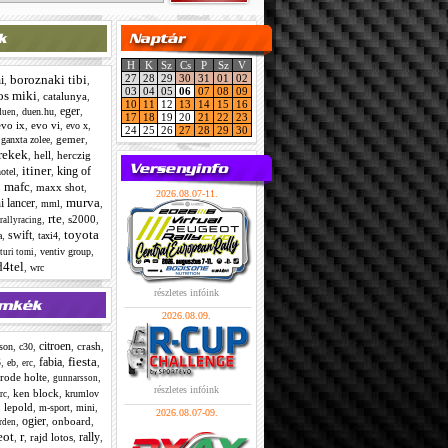
H
K
Sz
Cs
P
Sz
V
boroznaki tibi
27
28
29
30
31
01
02
i
,
,
03
04
05
06
07
08
09
os miki
,
catalunya
,
10
11
12
13
14
15
16
eger
,
,
,
duen.hu
duen
17
18
19
20
21
22
23
evo ix
,
evo vi
,
,
evo x
24
25
26
27
28
29
30
,
,
gemer
,
ganxta zolee
rekek
,
hell
,
herczig
itiner
king of
,
,
otel
mafc
,
,
maxx shot
,
2026.08.07-11.
murva
i lancer
,
,
,
mml
rte
,
,
s2000
,
rallyracing
toyota
swift
,
,
,
a
taxi4
,
,
ventiv group
turi tomi
4tel
,
wrc
részletes infóink
2026.08.09.
citroen
,
,
,
crash
,
son
c30
fiesta
3
fabia
,
,
,
,
,
eb
erc
frode holte
,
,
gunnarsson
részletes infóink
,
ken block
,
krumlov
rc
,
lepold
,
,
,
m-sport
mini
2026.08.07-09.
ogier
,
,
onboard
,
rden
eot
r
rally
,
,
rajd lotos
,
,