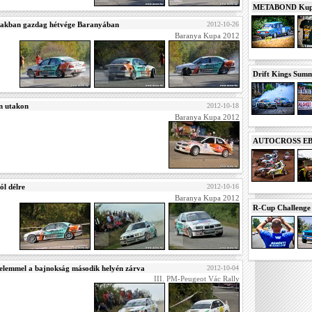
METABOND Kupa 
makban gazdag hétvége Baranyában
2012-10-26
Baranya Kupa 2012
Drift Kings Summe
en utakon
2012-10-18
Baranya Kupa 2012
AUTOCROSS EB 2
ól délre
2012-10-16
Baranya Kupa 2012
R-Cup Challeng
elemmel a bajnokság második helyén zárva
2012-10-04
III. PM-Peugeot Vác Rally