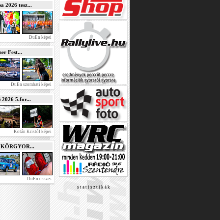
2026 tesz...
DuEn képei
r Fest...
DuEn szombati képei
026 5.for...
Kotán Kristóf képei
e KÖRGYOR...
DuEn összes
s t a t i s z t i k á k