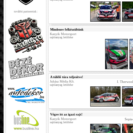
további partnereink :
Mindenre felkészültünk
Kanyik Motorsport
sajtóanyag letöltése
A túlélő túra teljesítve!
Juhász Média Kft.
I. Therwoo
sajtóanyag letöltése
Végre itt az igazi rajt!
Kanyik Motorsport
Sopia
sajtóanyag letöltése