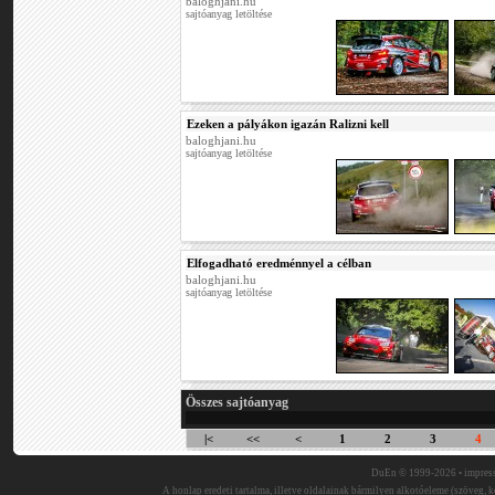
baloghjani.hu
sajtóanyag letöltése
Ezeken a pályákon igazán Ralizni kell
baloghjani.hu
sajtóanyag letöltése
Elfogadható eredménnyel a célban
baloghjani.hu
sajtóanyag letöltése
Összes sajtóanyag
|<
<<
<
1
2
3
4
DuEn © 1999-2026 •
impres
A honlap eredeti tartalma, illetve oldalainak bármilyen alkotóeleme (szöveg, ké