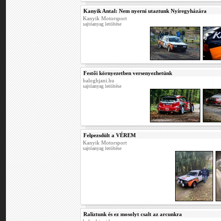
Kanyik Antal: Nem nyerni utaztunk Nyíregyházára
Kanyik Motorsport
sajtóanyag letöltése
Festői környezetben versenyezhetünk
baloghjani.hu
sajtóanyag letöltése
Felpezsdült a VÉREM
Kanyik Motorsport
sajtóanyag letöltése
Raliztunk és ez mosolyt csalt az arcunkra