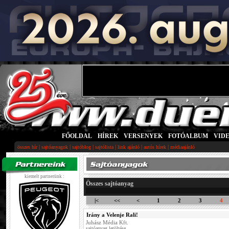
FŐOLDAL
|
HÍREK
|
VERSENYEK
|
FOTÓALBUM
|
VID
|
|
|
|
|
|
összes hír
sajtóanyagok
sajtóblog
sajtólista
link ajánló
autós hírek
médiaajánló
kiemelt partnerünk :
Összes sajtóanyag
|<
<<
<
1
2
3
4
Irány a Velenje Rali!
Juhász Média Kft.
sajtóanyag letöltése