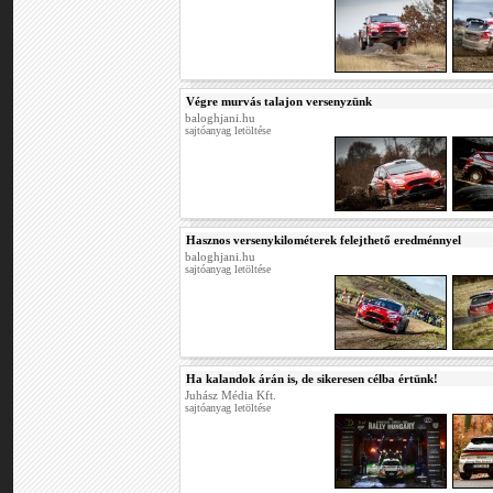
Végre murvás talajon versenyzünk
baloghjani.hu
sajtóanyag letöltése
Hasznos versenykilométerek felejthető eredménnyel
baloghjani.hu
sajtóanyag letöltése
Ha kalandok árán is, de sikeresen célba értünk!
Juhász Média Kft.
sajtóanyag letöltése