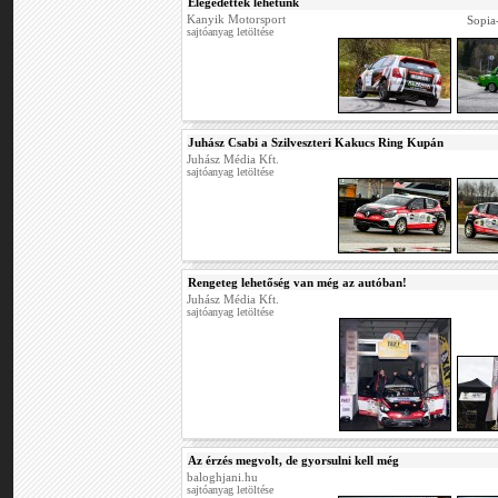
Elégedettek lehetünk
Kanyik Motorsport
Sopia
sajtóanyag letöltése
Juhász Csabi a Szilveszteri Kakucs Ring Kupán
Juhász Média Kft.
sajtóanyag letöltése
Rengeteg lehetőség van még az autóban!
Juhász Média Kft.
sajtóanyag letöltése
Az érzés megvolt, de gyorsulni kell még
baloghjani.hu
sajtóanyag letöltése