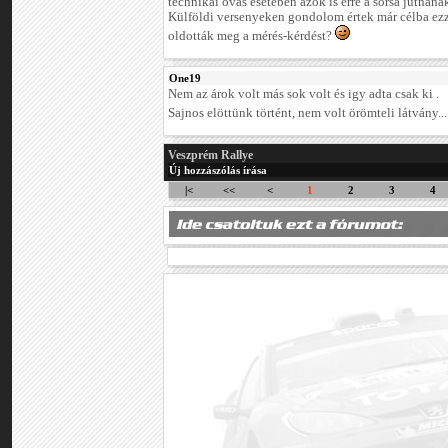
technikai óvás esetében azok is erre a sorsa jutnána
Külföldi versenyeken gondolom értek már célba ezze
oldották meg a mérés-kérdést?
One19
Nem az árok volt más sok volt és igy adta csak ki .
Sajnos elöttünk történt, nem volt örömteli látvány..
Veszprém Rallye
Új hozzászólás írása
|<
<<
<
1
2
3
4