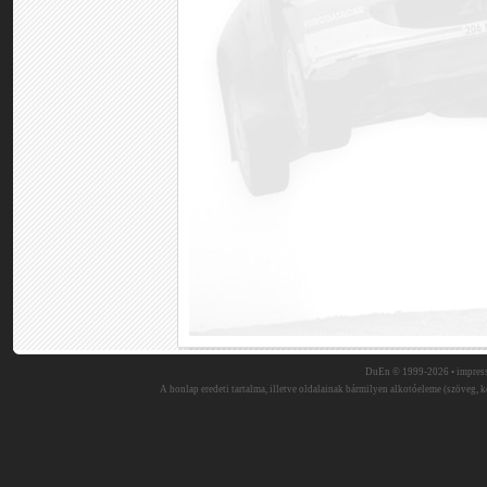
DuEn © 1999-2026 •
impres
A honlap eredeti tartalma, illetve oldalainak bármilyen alkotóeleme (szöveg, ké