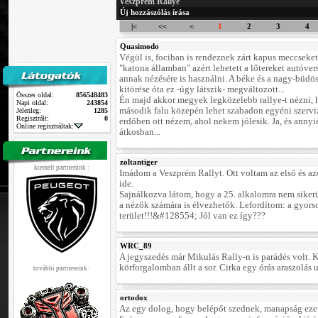
Veszprém Rallye
Új hozzászólás írása
|<
<<
<
1
2
3
4
Quasimodo
Végül is, fociban is rendeznek zárt kapus meccseket.
"katona államban" azért lehetett a lőtereket autóver
annak nézésére is használni. A béke és a nagy-büdö
kitörése óta ez -úgy látszik- megváltozott...
Összes oldal:
856548483
Én majd akkor megyek legközelebb rallye-t nézni,
Napi oldal:
243854
második falu közepén lehet szabadon egyéni szervi
Jelenleg:
1285
Regisztrált:
0
erdőben ott nézem, ahol nekem jólesik. Ja, és annyié
Online regisztráltak:
átkosban...
zoltantiger
kiemelt partnerünk :
Imádom a Veszprém Rallyt. Ott voltam az első és a
ide.
Sajnálkozva látom, hogy a 25. alkalomra nem sikerü
a nézők számára is élvezhetők. Lefordítom: a gyors
terület!!!&#128554; Jól van ez így???
WRC_89
A jegyszedés már Mikulás Rally-n is parádés volt. 
körforgalomban állt a sor. Cirka egy órás araszolás u
további partnereink :
ortodox
Az egy dolog, hogy belépőt szednek, manapság ezen