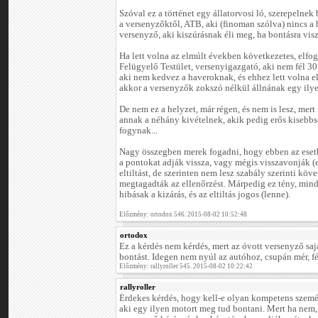
Szóval ez a történet egy állatorvosi ló, szerepelnek
a versenyzőktől, ATB, aki (finoman szólva) nincs a 
versenyző, aki kiszúrásnak éli meg, ha bontásra visz
Ha lett volna az elmúlt években következetes, elfog
Felügyelő Testület, versenyigazgató, aki nem fél 30
aki nem kedvez a haveroknak, és ehhez lett volna e
akkor a versenyzők zokszó nélkül állnának egy ily
De nem ez a helyzet, már régen, és nem is lesz, mer
annak a néhány kivételnek, akik pedig erős kisebb
fogynak...
Nagy összegben merek fogadni, hogy ebben az esetb
a pontokat adják vissza, vagy mégis visszavonják (e
eltiltást, de szerinten nem lesz szabály szerinti k
megtagadták az ellenőrzést. Márpedig ez tény, min
hibásak a kizárás, és az eltiltás jogos (lenne).
Előzmény: ortodox 546. 2015-08-02 10:52:48
ortodox
Ez a kérdés nem kérdés, mert az óvott versenyző sajá
bontást. Idegen nem nyúl az autóhoz, csupán mér, 
Előzmény: rallyroller 545. 2015-08-02 10:22:42
rallyroller
Érdekes kérdés, hogy kell-e olyan kompetens szemé
aki egy ilyen motort meg tud bontani. Mert ha nem,