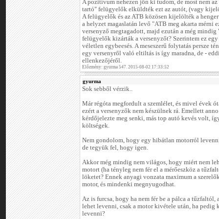
A pozitívum nehezen jön ki tudom, de most nem az 
tartó" felügyelők elküldték ezt az autót, (vagy kijelö
A felügyelők és az ATB közösen kijelölték a hengerű
a helyzet magaslatán levő "ATB meg akarta mérni e
versenyző megtagadott, majd ezután a még mindig "
felügyelők kizárták a versenyzőt? Szerintem ez egy
véletlen egybeesés. A meseszerű folytatás persze tény
egy versenyről való eltiltás is így maradna, de - ed
ellenkezőjéről.
Előzmény: gyurma 547. 2015-08-02 17:33:52
gyurma
Sok sebből vérzik..
Már régóta megfordult a szemlélet, és mivel évek ót
ezért a versenyzők nem készülnek rá. Emellett an
kérdőjelezte meg senki, más top autó kevés volt, í
költségek.
Nem gondolom, hogy egy hibátlan motorról levenni 
de tegyük fel, hogy igen.
Akkor még mindig nem világos, hogy miért nem lehe
motort (ha tényleg nem fér el a mérőeszköz a tűzfal
löketet? Ennek anyagi vonzata maximum a szerelők
motor, és mindenki megnyugodhat.
Az is furcsa, hogy ha nem fér be a pálca a tűzfaltól,
lehet levenni, csak a motor kivétele után, ha pedig
levenni?