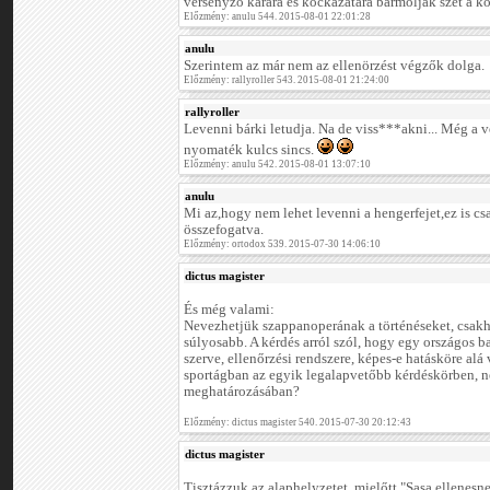
versenyző kárára és kockázatára barmolják szét a ko
Előzmény: anulu 544. 2015-08-01 22:01:28
anulu
Szerintem az már nem az ellenörzést végzők dolga.
Előzmény: rallyroller 543. 2015-08-01 21:24:00
rallyroller
Levenni bárki letudja. Na de viss***akni... Még a 
nyomaték kulcs sincs.
Előzmény: anulu 542. 2015-08-01 13:07:10
anulu
Mi az,hogy nem lehet levenni a hengerfejet,ez is c
összefogatva.
Előzmény: ortodox 539. 2015-07-30 14:06:10
dictus magister
És még valami:
Nevezhetjük szappanoperának a történéseket, csakh
súlyosabb. A kérdés arról szól, hogy egy országos b
szerve, ellenőrzési rendszere, képes-e hatásköre alá
sportágban az egyik legalapvetőbb kérdéskörben, ne
meghatározásában?
Előzmény: dictus magister 540. 2015-07-30 20:12:43
dictus magister
Tisztázzuk az alaphelyzetet, mielőtt "Sasa ellenesn