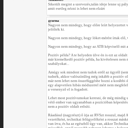
Sikerült megint a szervezés,talán ideje lenne uj pál
amit esetleg nézni is lehet nem elzárt
gyurma
Nagyon nem mindegy, hogy előre leírt helyezettet vi
jelölték ki.
Nagyon nem mindegy, hogy löket-mérést írtak elő, 
Nagyon nem mindegy, hogy az ATB képviselő mit ad
Pozitív példa? A te helyeden ülve én is ezt az oldal
már kiemelkedő pozitív példa, ha kivételesen nem m
szabályokat...
Amúgy sok mindent nem tudok erről az ügyről (sem)
tudnék, akkor valószínűleg még inkább a pozitív ol
már nem lehet nem összefüggésbe hozni a korábbi ó
egy alapvetően hibás módszerrel mért nem megfelelő
a versenyző el is fogadott.
Lehet most pozitívumokat keresni, de még mindig u
vétő ember van ugyanabban a pozícióban képesítés n
nem a pozitív oldalt erősíti.
Ráadásul (nagyrészt) ő írja az RVSzt rosszul, majd 
vezetőként, technikai felügyelőként a rosszat másk
van írva, és ha az egészből ügy van, akkor Technikai