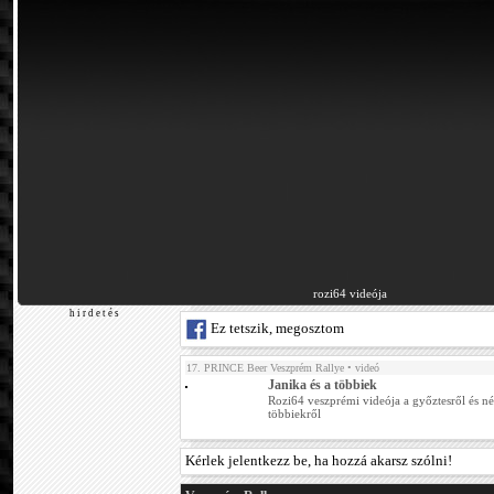
rozi64 videója
h i r d e t é s
Ez tetszik, megosztom
17. PRINCE Beer Veszprém Rallye
• videó
Janika és a többiek
Rozi64 veszprémi videója a győztesről és n
többiekről
Kérlek jelentkezz be, ha hozzá akarsz szólni!