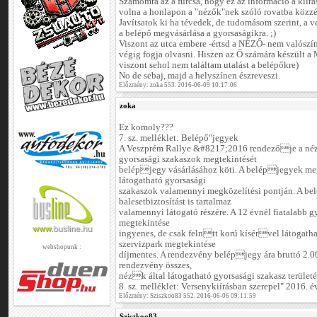
Számomra az a furcsa, hogy ez az információ a kiírás
volna a honlapon a "nézők"nek szóló rovatba közzét
Javítsatok ki ha tévedek, de tudomásom szerint, a 
a belépő megvásárlása a gyorsaságikra. ;)
Viszont az utca embere -értsd a NÉZŐ- nem valószínű
végig fogja olvasni. Hiszen az Ő számára készül
viszont sehol nem találtam utalást a belépőkre)
No de sebaj, majd a helyszínen észreveszi.
Előzmény: zoka 553. 2016-06-09 10:17:06
zoka
Ez komoly???
7. sz. melléklet: Belépő"jegyek
A Veszprém Rallye &#8217;2016 rendezője a néz
gyorsasági szakaszok megtekintését
belépjegy vásárlásához köti. A belépjegyek me
látogatható gyorsasági
szakaszok valamennyi megközelítési pontján. A be
balesetbiztosítást is tartalmaz
valamennyi látogató részére. A 12 évnél fiatalabb 
megtekintése
ingyenes, de csak felntt korú kísérvel látogatha
szervizpark megtekintése
webshopunk :
díjmentes. A rendezvény belépjegy ára bruttó 2.00
rendezvény összes,
nézk által látogatható gyorsasági szakasz területé
8. sz. melléklet: Versenykiírásban szerepel" 2016.
Előzmény: Sziszkoo83 552. 2016-06-06 09:11:59
Sziszkoo83