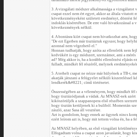
tartalmazó mérési jegyzőkönyvet egyetértően aláírták
3. A vizsgálati módszer alkalmassága a vizsgálatot v
csapat ezzel nem ért egyet, akkor az általa vitatott 
következményeként született eredményt, döntést fe
indoklás kíséretében. De erre való hivatkozással a
következmények nélkül.
4. A bontásra kiírt csapat nem hivatkozhat arra, hog
"De ezt Egerben már tisztáztuk egyszer, hogy helyhi
azonnal nem végezhető el."
Honnan tudhatják, hogy azóta az ellenőrök nem fejle
kedvükért is egy módszert, szerszámot, ami a mérés 
ad? Még akkor is, ha a korábbi ellenőrzési eljárás e
fulladt, mindkét fél részéről, melynek eredményekén
5. A terhelt csapat ne nézze már hülyének a TB-t, 
akarják játszani a felügyelet nélküli kiszerelésse
lendkerék&#8221; című történetet.
Összességében az a véleményem, hogy mindkét fél r
hogy tisztázódjanak a vádak. Az MNASZ-nek azért 
kiköszörüljék a szappanopera első részében szerzett
hogy tisztán kerüljenek ki a buliból. Momentán sz
zászló, azaz Sasa áll vesztésre.
Azt is gondolom, hogy ennek az ügynek nincs kom
ezért leírom azt is, hogy mit tettem volna én, ha a 
Az MNASZ helyében, az első vizsgálati körülmények
Elfogadtam volna a csapat azon javaslatát, hogy kis