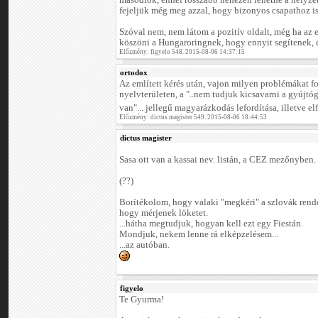
másodfok, ennél rosszabb nehezen lehetne a helyze
fejeljük még meg azzal, hogy bizonyos csapathoz is
Szóval nem, nem látom a pozitív oldalt, még ha az
köszöni a Hungaroringnek, hogy ennyit segítenek, é
Előzmény: figyelo 548. 2015-08-06 14:37:15
ortodox
Az említett kérés után, vajon milyen problémákat f
nyelvterületen, a "..nem tudjuk kicsavarni a gyújtó
van"... jellegű magyarázkodás lefordítása, illetve e
Előzmény: dictus magister 549. 2015-08-06 18:44:53
dictus magister
Sasa ott van a kassai nev. listán, a CEZ mezőnyben.
(??)
Borítékolom, hogy valaki "megkéri" a szlovák rend
hogy mérjenek löketet.
...hátha megtudjuk, hogyan kell ezt egy Fiestán.
Mondjuk, nekem lenne rá elképzelésem...
...az autóban.
figyelo
Te Gyurma!