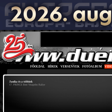
FŐOLDAL
|
HÍREK
|
VERSENYEK
|
FOTÓALBUM
|
VID
Janika és a többiek
17. PRINCE Beer Veszprém Rallye