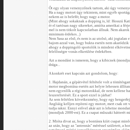
Őt egy olyan versenyzőnek tartom, aki úgy versenye
Ha a nagy motort úgy tekintem, mint egyéb sportág
nekem az is belefér, hogy nagy a motor.
(Mint ahogy sokaknak a dopping is, ld: Hosszú Kat
ér el tartósan nagy sikereket, amióta amerikai a férj
mel is nem titkolt kapcsolatban állnak. Nem akarok p
minimum érdekes...)
Nem Sasa az első, és nem is az utolsó, aki jogtalan e
bajom azzal van, hogy bukta esetén nem akaródzik 
ahogy a doppingoló sportolók is mindent elkövetnek
felelősségre vonás elkerülése érdekében.
Azt a mondást is ismerem, hogy a kibicnek (mondju
drága...
A konkrét eset kapcsán azt gondolom, hogy:
1. Hajdanán, a gépátvétel feltétele volt a tömítésgar
motor megbontása esetén azt helyre lehessen állíta
nem egyenlők a régi motorokkal, de nem kellene har
leszereltetését. Ez a sport ezzel is járhat!
Az sem feltétlen következmény, hogy egy hengerfej 
Angliáig kelljen repíteni egy motort, mert csak ott 
tudja rakni. Ennyi erővel akár azt is lehetne monda
(mondjuk 2000-est). Ez a csapat műszaki hátterét mi
2. Mióta divat az, hogy a bontásra kiírt csapat minős
az után, hogy az "antennás" méréssel született, a h