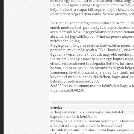
de ezzel egy időben azt is elrendeltem volna, hogy a
illetve a vizsgálat elvégzéséig a parc ferme szabály
helyi őrzéssel, a csapat költségére, majd a kiszere
jelenlétében végeztettem volna. Semmi plomba, sem
A csapat helyében elfogadtam volna a beszerelt álla
ennek módszerével, pontosságával kapcsolatosan k
azt a mérésről készült jegyzőkönyvhöz csatoltattam
alá a mérési jegyzőkönyvet. Mindezt persze alapo
méréstechnikailag.
Megjegyzem, hogy ez esetben kedvezőtlen mérési 
pozícióm, mivel mégiscsak a TB a "hatóság", viszo
ügyben a versenyzőnek fűződik nagyobb érdeke a mo
illetve amikor egy csapat benevez egy bajnokságba,
ellenőrzési rendszerét is elfogadja (feltéve, ha ninc
ha van, akkor az egy külön bizonyítás tárgyát képe
Számomra, kívülálló számára jelenleg úgy tűnik, mi
követne el mindent annak érdekében, hogy ártatlan
bebizonyosodhasson&#8230;
&#8230;és ez minimum nyitott kérdéseket hagy a 
fogalmazzak&#8230;
ortodox
A "hogyan mérjünk könnyen-gyorsan löketet" című
kapcsán lennének kérdéseim:
Mi van, ha valamelyik további versenyen is bontásr
után már mindig csak a kizárás lesz a válasz?
Ha több ilyen autó indulna a hazai bajnokságban -