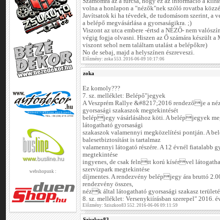
Számomra az a furcsa, hogy ez az információ a kiírás
volna a honlapon a "nézők"nek szóló rovatba közzét
Javítsatok ki ha tévedek, de tudomásom szerint, a 
a belépő megvásárlása a gyorsaságikra. ;)
Viszont az utca embere -értsd a NÉZŐ- nem valószínű
végig fogja olvasni. Hiszen az Ő számára készül
viszont sehol nem találtam utalást a belépőkre)
No de sebaj, majd a helyszínen észreveszi.
Előzmény: zoka 553. 2016-06-09 10:17:06
zoka
Ez komoly???
7. sz. melléklet: Belépő"jegyek
A Veszprém Rallye &#8217;2016 rendezője a néz
gyorsasági szakaszok megtekintését
belépjegy vásárlásához köti. A belépjegyek me
látogatható gyorsasági
szakaszok valamennyi megközelítési pontján. A be
balesetbiztosítást is tartalmaz
valamennyi látogató részére. A 12 évnél fiatalabb 
megtekintése
ingyenes, de csak felntt korú kísérvel látogatha
szervizpark megtekintése
webshopunk :
díjmentes. A rendezvény belépjegy ára bruttó 2.00
rendezvény összes,
nézk által látogatható gyorsasági szakasz területé
8. sz. melléklet: Versenykiírásban szerepel" 2016.
Előzmény: Sziszkoo83 552. 2016-06-06 09:11:59
Sziszkoo83