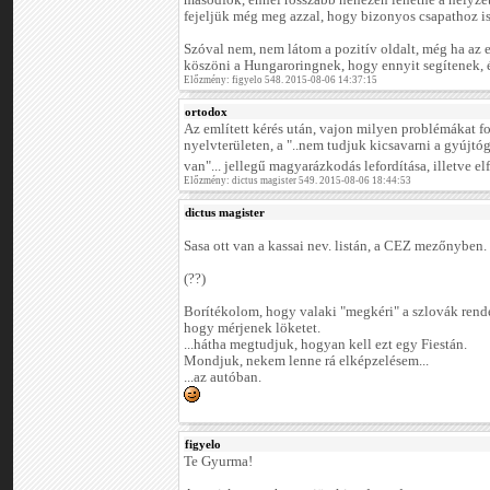
másodfok, ennél rosszabb nehezen lehetne a helyze
fejeljük még meg azzal, hogy bizonyos csapathoz is
Szóval nem, nem látom a pozitív oldalt, még ha az
köszöni a Hungaroringnek, hogy ennyit segítenek, é
Előzmény: figyelo 548. 2015-08-06 14:37:15
ortodox
Az említett kérés után, vajon milyen problémákat f
nyelvterületen, a "..nem tudjuk kicsavarni a gyújtó
van"... jellegű magyarázkodás lefordítása, illetve e
Előzmény: dictus magister 549. 2015-08-06 18:44:53
dictus magister
Sasa ott van a kassai nev. listán, a CEZ mezőnyben.
(??)
Borítékolom, hogy valaki "megkéri" a szlovák rend
hogy mérjenek löketet.
...hátha megtudjuk, hogyan kell ezt egy Fiestán.
Mondjuk, nekem lenne rá elképzelésem...
...az autóban.
figyelo
Te Gyurma!