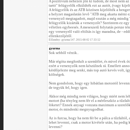
A pozitívum nehezen jön ki tudom, de most nem az 
tartó" felügyelők elküldték ezt az autót, (vagy kijelö
A felügyelők és az ATB közösen kijelölték a hengerű
a helyzet magaslatán levő "ATB meg akarta mérni e
versenyző megtagadott, majd ezután a még mindig "
felügyelők kizárták a versenyzőt? Szerintem ez egy
véletlen egybeesés. A meseszerű folytatás persze tény
egy versenyről való eltiltás is így maradna, de - ed
ellenkezőjéről.
Előzmény: gyurma 547. 2015-08-02 17:33:52
gyurma
Sok sebből vérzik..
Már régóta megfordult a szemlélet, és mivel évek ót
ezért a versenyzők nem készülnek rá. Emellett an
kérdőjelezte meg senki, más top autó kevés volt, í
költségek.
Nem gondolom, hogy egy hibátlan motorról levenni 
de tegyük fel, hogy igen.
Akkor még mindig nem világos, hogy miért nem lehe
motort (ha tényleg nem fér el a mérőeszköz a tűzfal
löketet? Ennek anyagi vonzata maximum a szerelők
motor, és mindenki megnyugodhat.
Az is furcsa, hogy ha nem fér be a pálca a tűzfaltól,
lehet levenni, csak a motor kivétele után, ha pedig
levenni?