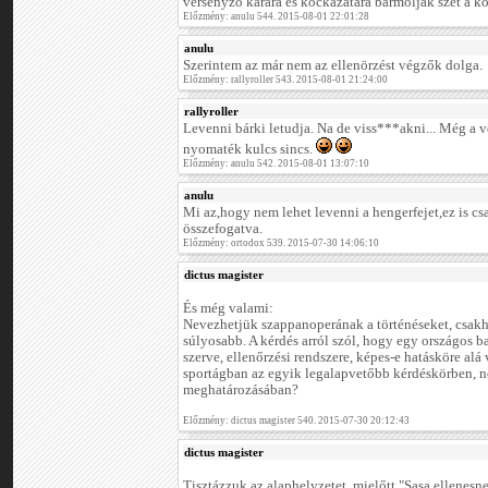
versenyző kárára és kockázatára barmolják szét a ko
Előzmény: anulu 544. 2015-08-01 22:01:28
anulu
Szerintem az már nem az ellenörzést végzők dolga.
Előzmény: rallyroller 543. 2015-08-01 21:24:00
rallyroller
Levenni bárki letudja. Na de viss***akni... Még a 
nyomaték kulcs sincs.
Előzmény: anulu 542. 2015-08-01 13:07:10
anulu
Mi az,hogy nem lehet levenni a hengerfejet,ez is c
összefogatva.
Előzmény: ortodox 539. 2015-07-30 14:06:10
dictus magister
És még valami:
Nevezhetjük szappanoperának a történéseket, csakh
súlyosabb. A kérdés arról szól, hogy egy országos b
szerve, ellenőrzési rendszere, képes-e hatásköre alá
sportágban az egyik legalapvetőbb kérdéskörben, ne
meghatározásában?
Előzmény: dictus magister 540. 2015-07-30 20:12:43
dictus magister
Tisztázzuk az alaphelyzetet, mielőtt "Sasa ellenesn