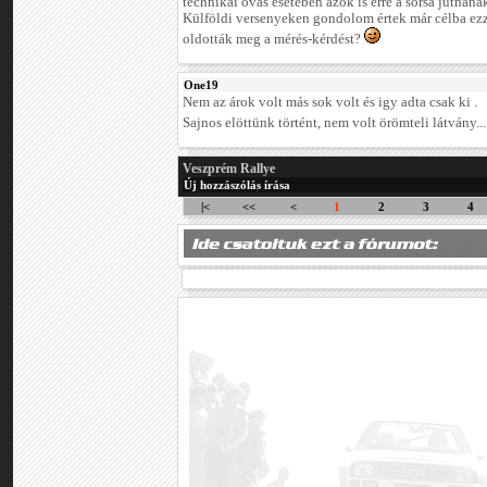
technikai óvás esetében azok is erre a sorsa jutnána
Külföldi versenyeken gondolom értek már célba ezze
oldották meg a mérés-kérdést?
One19
Nem az árok volt más sok volt és igy adta csak ki .
Sajnos elöttünk történt, nem volt örömteli látvány..
Veszprém Rallye
Új hozzászólás írása
|<
<<
<
1
2
3
4