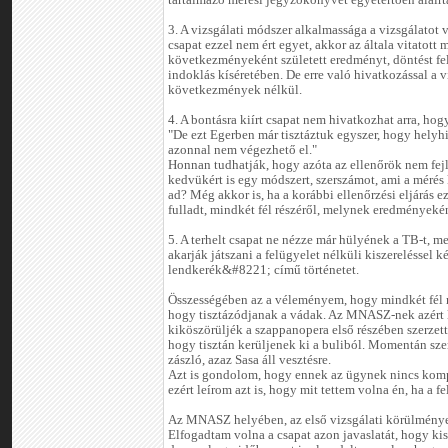
tartalmazó mérési jegyzőkönyvet egyetértően aláírták
3. A vizsgálati módszer alkalmassága a vizsgálatot v
csapat ezzel nem ért egyet, akkor az általa vitatott 
következményeként született eredményt, döntést fe
indoklás kíséretében. De erre való hivatkozással a
következmények nélkül.
4. A bontásra kiírt csapat nem hivatkozhat arra, hog
"De ezt Egerben már tisztáztuk egyszer, hogy helyhi
azonnal nem végezhető el."
Honnan tudhatják, hogy azóta az ellenőrök nem fejle
kedvükért is egy módszert, szerszámot, ami a mérés 
ad? Még akkor is, ha a korábbi ellenőrzési eljárás e
fulladt, mindkét fél részéről, melynek eredményekén
5. A terhelt csapat ne nézze már hülyének a TB-t, 
akarják játszani a felügyelet nélküli kiszerelésse
lendkerék&#8221; című történetet.
Összességében az a véleményem, hogy mindkét fél r
hogy tisztázódjanak a vádak. Az MNASZ-nek azért 
kiköszörüljék a szappanopera első részében szerzett
hogy tisztán kerüljenek ki a buliból. Momentán sz
zászló, azaz Sasa áll vesztésre.
Azt is gondolom, hogy ennek az ügynek nincs kom
ezért leírom azt is, hogy mit tettem volna én, ha a 
Az MNASZ helyében, az első vizsgálati körülmények
Elfogadtam volna a csapat azon javaslatát, hogy kis