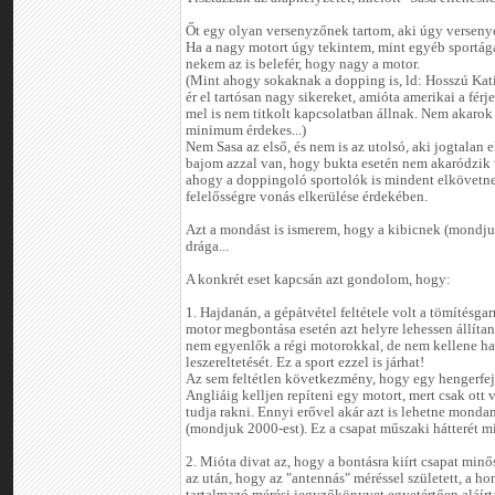
Őt egy olyan versenyzőnek tartom, aki úgy versenye
Ha a nagy motort úgy tekintem, mint egyéb sportág
nekem az is belefér, hogy nagy a motor.
(Mint ahogy sokaknak a dopping is, ld: Hosszú Kat
ér el tartósan nagy sikereket, amióta amerikai a férj
mel is nem titkolt kapcsolatban állnak. Nem akarok p
minimum érdekes...)
Nem Sasa az első, és nem is az utolsó, aki jogtalan e
bajom azzal van, hogy bukta esetén nem akaródzik 
ahogy a doppingoló sportolók is mindent elkövetnek
felelősségre vonás elkerülése érdekében.
Azt a mondást is ismerem, hogy a kibicnek (mondju
drága...
A konkrét eset kapcsán azt gondolom, hogy:
1. Hajdanán, a gépátvétel feltétele volt a tömítésgar
motor megbontása esetén azt helyre lehessen állíta
nem egyenlők a régi motorokkal, de nem kellene har
leszereltetését. Ez a sport ezzel is járhat!
Az sem feltétlen következmény, hogy egy hengerfej 
Angliáig kelljen repíteni egy motort, mert csak ott 
tudja rakni. Ennyi erővel akár azt is lehetne monda
(mondjuk 2000-est). Ez a csapat műszaki hátterét mi
2. Mióta divat az, hogy a bontásra kiírt csapat minős
az után, hogy az "antennás" méréssel született, a h