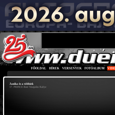
FŐOLDAL
|
HÍREK
|
VERSENYEK
|
FOTÓALBUM
|
VID
Janika és a többiek
17. PRINCE Beer Veszprém Rallye