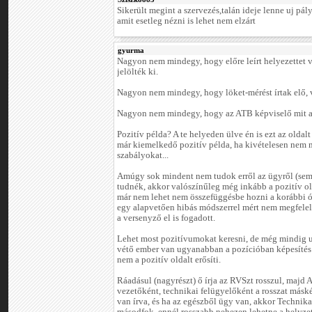
Sikerült megint a szervezés,talán ideje lenne uj pál
amit esetleg nézni is lehet nem elzárt
gyurma
Nagyon nem mindegy, hogy előre leírt helyezettet vi
jelölték ki.
Nagyon nem mindegy, hogy löket-mérést írtak elő, 
Nagyon nem mindegy, hogy az ATB képviselő mit ad
Pozitív példa? A te helyeden ülve én is ezt az oldal
már kiemelkedő pozitív példa, ha kivételesen nem m
szabályokat...
Amúgy sok mindent nem tudok erről az ügyről (sem)
tudnék, akkor valószínűleg még inkább a pozitív ol
már nem lehet nem összefüggésbe hozni a korábbi ó
egy alapvetően hibás módszerrel mért nem megfelelő
a versenyző el is fogadott.
Lehet most pozitívumokat keresni, de még mindig u
vétő ember van ugyanabban a pozícióban képesítés n
nem a pozitív oldalt erősíti.
Ráadásul (nagyrészt) ő írja az RVSzt rosszul, majd 
vezetőként, technikai felügyelőként a rosszat másk
van írva, és ha az egészből ügy van, akkor Technikai