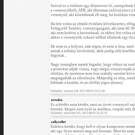
Szóval ez a történet egy állatorvosi ló, szerepelnek
a versenyzőktől, ATB, aki (finoman szólva) nincs a 
versenyző, aki kiszúrásnak éli meg, ha bontásra visz
Ha lett volna az elmúlt években következetes, elfog
Felügyelő Testület, versenyigazgató, aki nem fél 30
aki nem kedvez a haveroknak, és ehhez lett volna e
akkor a versenyzők zokszó nélkül állnának egy ily
De nem ez a helyzet, már régen, és nem is lesz, mer
annak a néhány kivételnek, akik pedig erős kisebb
fogynak...
Nagy összegben merek fogadni, hogy ebben az esetb
a pontokat adják vissza, vagy mégis visszavonják (e
eltiltást, de szerinten nem lesz szabály szerinti k
megtagadták az ellenőrzést. Márpedig ez tény, min
hibásak a kizárás, és az eltiltás jogos (lenne).
Előzmény: ortodox 546. 2015-08-02 10:52:48
ortodox
Ez a kérdés nem kérdés, mert az óvott versenyző sajá
bontást. Idegen nem nyúl az autóhoz, csupán mér, 
Előzmény: rallyroller 545. 2015-08-02 10:22:42
rallyroller
Érdekes kérdés, hogy kell-e olyan kompetens szemé
aki egy ilyen motort meg tud bontani. Mert ha nem,