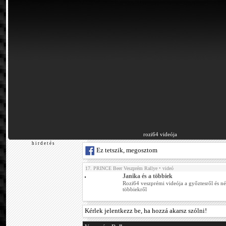
rozi64 videója
h i r d e t é s
Ez tetszik, megosztom
17. PRINCE Beer Veszprém Rallye
• videó
Janika és a többiek
Rozi64 veszprémi videója a győztesről és n
többiekről
Kérlek jelentkezz be, ha hozzá akarsz szólni!