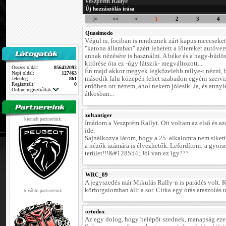
Veszprém Rallye
Új hozzászólás írása
|<
<<
<
1
2
3
4
Quasimodo
Végül is, fociban is rendeznek zárt kapus meccseket.
"katona államban" azért lehetett a lőtereket autóver
annak nézésére is használni. A béke és a nagy-büdö
kitörése óta ez -úgy látszik- megváltozott...
Összes oldal:
856432092
Én majd akkor megyek legközelebb rallye-t nézni,
Napi oldal:
127463
második falu közepén lehet szabadon egyéni szervi
Jelenleg:
861
Regisztrált:
0
erdőben ott nézem, ahol nekem jólesik. Ja, és annyié
Online regisztráltak:
átkosban...
zoltantiger
kiemelt partnerünk :
Imádom a Veszprém Rallyt. Ott voltam az első és a
ide.
Sajnálkozva látom, hogy a 25. alkalomra nem sikerü
a nézők számára is élvezhetők. Lefordítom: a gyors
terület!!!&#128554; Jól van ez így???
WRC_89
A jegyszedés már Mikulás Rally-n is parádés volt. 
körforgalomban állt a sor. Cirka egy órás araszolás u
további partnereink :
ortodox
Az egy dolog, hogy belépőt szednek, manapság ezen