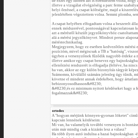
de ezzel egy időben azt is elrendeltem volna, hogy a
illetve a vizsgálat elvégzéséig a parc ferme szabály
helyi őrzéssel, a csapat költségére, majd a kiszere
jelenlétében végeztettem volna. Semmi plomba, sem
A csapat helyében elfogadtam volna a beszerelt álla
ennek módszerével, pontosságával kapcsolatosan k
azt a mérésről készült jegyzőkönyvhöz csatoltattam
alá a mérési jegyzőkönyvet. Mindezt persze alapo
méréstechnikailag.
Megjegyzem, hogy ez esetben kedvezőtlen mérési 
pozícióm, mivel mégiscsak a TB a "hatóság", viszo
ügyben a versenyzőnek fűződik nagyobb érdeke a mo
illetve amikor egy csapat benevez egy bajnokságba,
ellenőrzési rendszerét is elfogadja (feltéve, ha ninc
ha van, akkor az egy külön bizonyítás tárgyát képe
Számomra, kívülálló számára jelenleg úgy tűnik, mi
követne el mindent annak érdekében, hogy ártatlan
bebizonyosodhasson&#8230;
&#8230;és ez minimum nyitott kérdéseket hagy a 
fogalmazzak&#8230;
ortodox
A "hogyan mérjünk könnyen-gyorsan löketet" című
kapcsán lennének kérdéseim:
Mi van, ha valamelyik további versenyen is bontásr
után már mindig csak a kizárás lesz a válasz?
Ha több ilyen autó indulna a hazai bajnokságban -