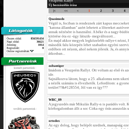
Veszprém Rallye
Új hozzászólás írása
|<
<<
<
1
2
3
4
Quasimodo
Végül is, fociban is rendeznek zárt kapus meccseket.
"katona államban" azért lehetett a lőtereket autóver
annak nézésére is használni. A béke és a nagy-büdö
kitörése óta ez -úgy látszik- megváltozott...
Összes oldal:
856591434
Én majd akkor megyek legközelebb rallye-t nézni,
Napi oldal:
36621
második falu közepén lehet szabadon egyéni szervi
Jelenleg:
1014
Regisztrált:
0
erdőben ott nézem, ahol nekem jólesik. Ja, és annyié
Online regisztráltak:
átkosban...
zoltantiger
kiemelt partnerünk :
Imádom a Veszprém Rallyt. Ott voltam az első és a
ide.
Sajnálkozva látom, hogy a 25. alkalomra nem sikerü
a nézők számára is élvezhetők. Lefordítom: a gyors
terület!!!&#128554; Jól van ez így???
WRC_89
A jegyszedés már Mikulás Rally-n is parádés volt. 
körforgalomban állt a sor. Cirka egy órás araszolás u
további partnereink :
ortodox
Az egy dolog, hogy belépőt szednek, manapság ezen