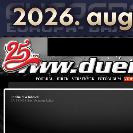
FŐOLDAL
|
HÍREK
|
VERSENYEK
|
FOTÓALBUM
|
VID
Janika és a többiek
17. PRINCE Beer Veszprém Rallye