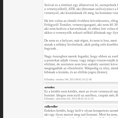
Szóval ez a történet egy állatorvosi ló, szerepelnek
a versenyzőktől, ATB, aki (finoman szólva) nincs a 
versenyző, aki kiszúrásnak éli meg, ha bontásra visz
Ha lett volna az elmúlt években következetes, elfog
Felügyelő Testület, versenyigazgató, aki nem fél 30
aki nem kedvez a haveroknak, és ehhez lett volna e
akkor a versenyzők zokszó nélkül állnának egy ily
De nem ez a helyzet, már régen, és nem is lesz, mer
annak a néhány kivételnek, akik pedig erős kisebb
fogynak...
Nagy összegben merek fogadni, hogy ebben az esetb
a pontokat adják vissza, vagy mégis visszavonják (e
eltiltást, de szerinten nem lesz szabály szerinti k
megtagadták az ellenőrzést. Márpedig ez tény, min
hibásak a kizárás, és az eltiltás jogos (lenne).
Előzmény: ortodox 546. 2015-08-02 10:52:48
ortodox
Ez a kérdés nem kérdés, mert az óvott versenyző sajá
bontást. Idegen nem nyúl az autóhoz, csupán mér, 
Előzmény: rallyroller 545. 2015-08-02 10:22:42
rallyroller
Érdekes kérdés, hogy kell-e olyan kompetens szemé
aki egy ilyen motort meg tud bontani. Mert ha nem,