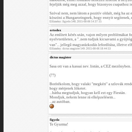
másodfok, ennél rosszabb nehezen lehetne a helyze
fejeljük még meg azzal, hogy bizonyos csapathoz is
Szóval nem, nem látom a pozitív oldalt, még ha az
köszöni a Hungaroringnek, hogy ennyit segítenek, é
Előzmény: figyelo 548. 2015-08-06 14:37:15
ortodox
Az említett kérés után, vajon milyen problémákat f
nyelvterületen, a "..nem tudjuk kicsavarni a gyújtó
van"... jellegű magyarázkodás lefordítása, illetve e
Előzmény: dictus magister 549. 2015-08-06 18:44:53
dictus magister
Sasa ott van a kassai nev. listán, a CEZ mezőnyben.
(??)
Borítékolom, hogy valaki "megkéri" a szlovák rend
hogy mérjenek löketet.
...hátha megtudjuk, hogyan kell ezt egy Fiestán.
Mondjuk, nekem lenne rá elképzelésem...
...az autóban.
figyelo
Te Gyurma!