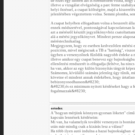
de ezzel egy időben azt is elrendeltem volna, hogy a
illetve a vizsgálat elvégzéséig a parc ferme szabály
helyi őrzéssel, a csapat költségére, majd a kiszere
jelenlétében végeztettem volna. Semmi plomba, sem
A csapat helyében elfogadtam volna a beszerelt álla
ennek módszerével, pontosságával kapcsolatosan k
azt a mérésről készült jegyzőkönyvhöz csatoltattam
alá a mérési jegyzőkönyvet. Mindezt persze alapo
méréstechnikailag.
Megjegyzem, hogy ez esetben kedvezőtlen mérési 
pozícióm, mivel mégiscsak a TB a "hatóság", viszo
ügyben a versenyzőnek fűződik nagyobb érdeke a mo
illetve amikor egy csapat benevez egy bajnokságba,
ellenőrzési rendszerét is elfogadja (feltéve, ha ninc
ha van, akkor az egy külön bizonyítás tárgyát képe
Számomra, kívülálló számára jelenleg úgy tűnik, mi
követne el mindent annak érdekében, hogy ártatlan
bebizonyosodhasson&#8230;
&#8230;és ez minimum nyitott kérdéseket hagy a 
fogalmazzak&#8230;
ortodox
A "hogyan mérjünk könnyen-gyorsan löketet" című
kapcsán lennének kérdéseim:
Mi van, ha valamelyik további versenyen is bontásr
után már mindig csak a kizárás lesz a válasz?
Ha több ilyen autó indulna a hazai bajnokságban -