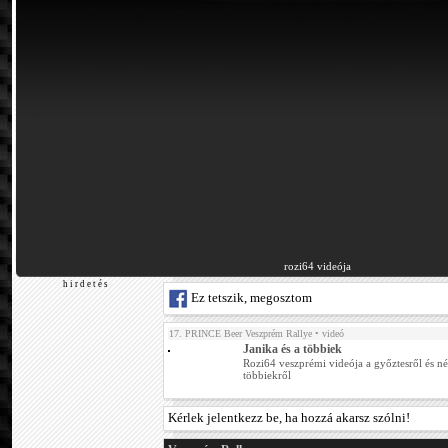
rozi64 videója
h i r d e t é s
Ez tetszik, megosztom
17. PRINCE Beer Veszprém Rallye
• videó
Janika és a többiek
Rozi64 veszprémi videója a győztesről és n
többiekről
Kérlek jelentkezz be, ha hozzá akarsz szólni!