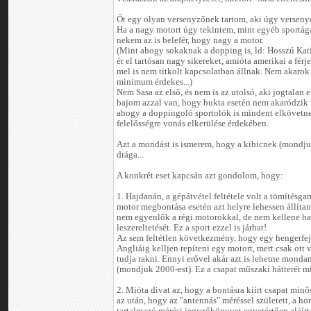
Őt egy olyan versenyzőnek tartom, aki úgy versenye
Ha a nagy motort úgy tekintem, mint egyéb sportág
nekem az is belefér, hogy nagy a motor.
(Mint ahogy sokaknak a dopping is, ld: Hosszú Kat
ér el tartósan nagy sikereket, amióta amerikai a férj
mel is nem titkolt kapcsolatban állnak. Nem akarok p
minimum érdekes...)
Nem Sasa az első, és nem is az utolsó, aki jogtalan e
bajom azzal van, hogy bukta esetén nem akaródzik 
ahogy a doppingoló sportolók is mindent elkövetnek
felelősségre vonás elkerülése érdekében.
Azt a mondást is ismerem, hogy a kibicnek (mondju
drága...
A konkrét eset kapcsán azt gondolom, hogy:
1. Hajdanán, a gépátvétel feltétele volt a tömítésgar
motor megbontása esetén azt helyre lehessen állíta
nem egyenlők a régi motorokkal, de nem kellene har
leszereltetését. Ez a sport ezzel is járhat!
Az sem feltétlen következmény, hogy egy hengerfej 
Angliáig kelljen repíteni egy motort, mert csak ott 
tudja rakni. Ennyi erővel akár azt is lehetne monda
(mondjuk 2000-est). Ez a csapat műszaki hátterét mi
2. Mióta divat az, hogy a bontásra kiírt csapat minős
az után, hogy az "antennás" méréssel született, a h