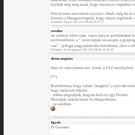
másodfok, ennél rosszabb nehezen lehetne a helyze
fejeljük még meg azzal, hogy bizonyos csapathoz is
Szóval nem, nem látom a pozitív oldalt, még ha az
köszöni a Hungaroringnek, hogy ennyit segítenek, é
Előzmény: figyelo 548. 2015-08-06 14:37:15
ortodox
Az említett kérés után, vajon milyen problémákat f
nyelvterületen, a "..nem tudjuk kicsavarni a gyújtó
van"... jellegű magyarázkodás lefordítása, illetve e
Előzmény: dictus magister 549. 2015-08-06 18:44:53
dictus magister
Sasa ott van a kassai nev. listán, a CEZ mezőnyben.
(??)
Borítékolom, hogy valaki "megkéri" a szlovák rend
hogy mérjenek löketet.
...hátha megtudjuk, hogyan kell ezt egy Fiestán.
Mondjuk, nekem lenne rá elképzelésem...
...az autóban.
figyelo
Te Gyurma!