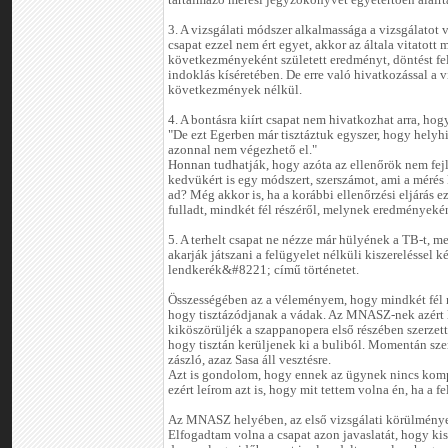
tartalmazó mérési jegyzőkönyvet egyetértően aláírták
3. A vizsgálati módszer alkalmassága a vizsgálatot v
csapat ezzel nem ért egyet, akkor az általa vitatott 
következményeként született eredményt, döntést fe
indoklás kíséretében. De erre való hivatkozással a
következmények nélkül.
4. A bontásra kiírt csapat nem hivatkozhat arra, hog
"De ezt Egerben már tisztáztuk egyszer, hogy helyhi
azonnal nem végezhető el."
Honnan tudhatják, hogy azóta az ellenőrök nem fejle
kedvükért is egy módszert, szerszámot, ami a mérés 
ad? Még akkor is, ha a korábbi ellenőrzési eljárás e
fulladt, mindkét fél részéről, melynek eredményekén
5. A terhelt csapat ne nézze már hülyének a TB-t, 
akarják játszani a felügyelet nélküli kiszerelésse
lendkerék&#8221; című történetet.
Összességében az a véleményem, hogy mindkét fél r
hogy tisztázódjanak a vádak. Az MNASZ-nek azért 
kiköszörüljék a szappanopera első részében szerzett
hogy tisztán kerüljenek ki a buliból. Momentán sz
zászló, azaz Sasa áll vesztésre.
Azt is gondolom, hogy ennek az ügynek nincs kom
ezért leírom azt is, hogy mit tettem volna én, ha a 
Az MNASZ helyében, az első vizsgálati körülmények
Elfogadtam volna a csapat azon javaslatát, hogy kis