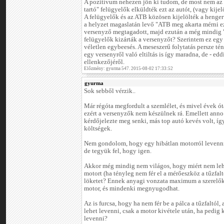
A pozitívum nehezen jön ki tudom, de most nem az 
tartó" felügyelők elküldték ezt az autót, (vagy kijelö
A felügyelők és az ATB közösen kijelölték a hengerű
a helyzet magaslatán levő "ATB meg akarta mérni e
versenyző megtagadott, majd ezután a még mindig "
felügyelők kizárták a versenyzőt? Szerintem ez egy
véletlen egybeesés. A meseszerű folytatás persze tény
egy versenyről való eltiltás is így maradna, de - ed
ellenkezőjéről.
Előzmény: gyurma 547. 2015-08-02 17:33:52
gyurma
Sok sebből vérzik..
Már régóta megfordult a szemlélet, és mivel évek ót
ezért a versenyzők nem készülnek rá. Emellett an
kérdőjelezte meg senki, más top autó kevés volt, í
költségek.
Nem gondolom, hogy egy hibátlan motorról levenni 
de tegyük fel, hogy igen.
Akkor még mindig nem világos, hogy miért nem lehe
motort (ha tényleg nem fér el a mérőeszköz a tűzfal
löketet? Ennek anyagi vonzata maximum a szerelők
motor, és mindenki megnyugodhat.
Az is furcsa, hogy ha nem fér be a pálca a tűzfaltól,
lehet levenni, csak a motor kivétele után, ha pedig
levenni?