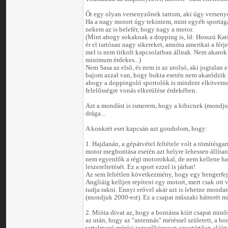
Őt egy olyan versenyzőnek tartom, aki úgy versenye
Ha a nagy motort úgy tekintem, mint egyéb sportág
nekem az is belefér, hogy nagy a motor.
(Mint ahogy sokaknak a dopping is, ld: Hosszú Kat
ér el tartósan nagy sikereket, amióta amerikai a férj
mel is nem titkolt kapcsolatban állnak. Nem akarok p
minimum érdekes...)
Nem Sasa az első, és nem is az utolsó, aki jogtalan e
bajom azzal van, hogy bukta esetén nem akaródzik 
ahogy a doppingoló sportolók is mindent elkövetnek
felelősségre vonás elkerülése érdekében.
Azt a mondást is ismerem, hogy a kibicnek (mondju
drága...
A konkrét eset kapcsán azt gondolom, hogy:
1. Hajdanán, a gépátvétel feltétele volt a tömítésgar
motor megbontása esetén azt helyre lehessen állíta
nem egyenlők a régi motorokkal, de nem kellene har
leszereltetését. Ez a sport ezzel is járhat!
Az sem feltétlen következmény, hogy egy hengerfej 
Angliáig kelljen repíteni egy motort, mert csak ott 
tudja rakni. Ennyi erővel akár azt is lehetne monda
(mondjuk 2000-est). Ez a csapat műszaki hátterét mi
2. Mióta divat az, hogy a bontásra kiírt csapat minős
az után, hogy az "antennás" méréssel született, a h