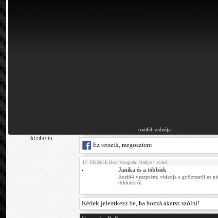
rozi64 videója
h i r d e t é s
Ez tetszik, megosztom
17. PRINCE Beer Veszprém Rallye
• videó
Janika és a többiek
Rozi64 veszprémi videója a győztesről és n
többiekről
Kérlek jelentkezz be, ha hozzá akarsz szólni!