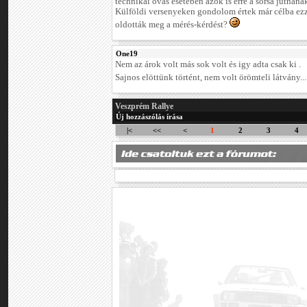
technikai óvás esetében azok is erre a sorsa jutnána
Külföldi versenyeken gondolom értek már célba ezze
oldották meg a mérés-kérdést?
One19
Nem az árok volt más sok volt és igy adta csak ki .
Sajnos elöttünk történt, nem volt örömteli látvány..
Veszprém Rallye
Új hozzászólás írása
|<
<<
<
1
2
3
4