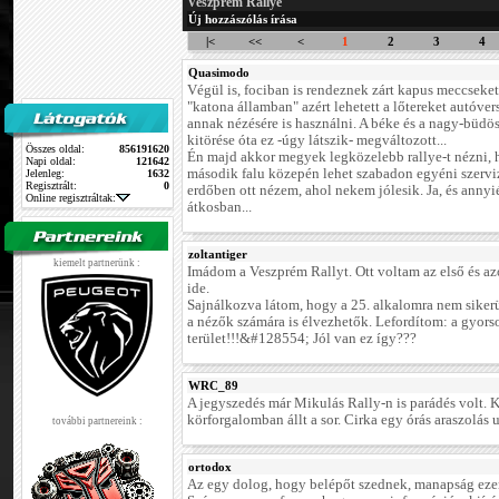
Veszprém Rallye
Új hozzászólás írása
|<
<<
<
1
2
3
4
Quasimodo
Végül is, fociban is rendeznek zárt kapus meccseket.
"katona államban" azért lehetett a lőtereket autóver
annak nézésére is használni. A béke és a nagy-büdö
kitörése óta ez -úgy látszik- megváltozott...
Összes oldal:
856191620
Én majd akkor megyek legközelebb rallye-t nézni,
Napi oldal:
121642
második falu közepén lehet szabadon egyéni szervi
Jelenleg:
1632
Regisztrált:
0
erdőben ott nézem, ahol nekem jólesik. Ja, és annyié
Online regisztráltak:
átkosban...
zoltantiger
kiemelt partnerünk :
Imádom a Veszprém Rallyt. Ott voltam az első és a
ide.
Sajnálkozva látom, hogy a 25. alkalomra nem sikerü
a nézők számára is élvezhetők. Lefordítom: a gyors
terület!!!&#128554; Jól van ez így???
WRC_89
A jegyszedés már Mikulás Rally-n is parádés volt. 
körforgalomban állt a sor. Cirka egy órás araszolás u
további partnereink :
ortodox
Az egy dolog, hogy belépőt szednek, manapság ezen