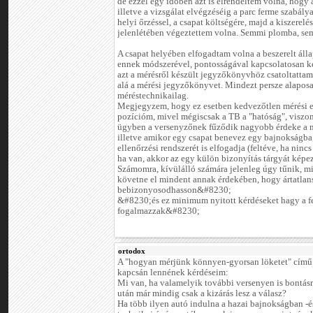
de ezzel egy időben azt is elrendeltem volna, hogy a
illetve a vizsgálat elvégzéséig a parc ferme szabály
helyi őrzéssel, a csapat költségére, majd a kiszere
jelenlétében végeztettem volna. Semmi plomba, sem
A csapat helyében elfogadtam volna a beszerelt álla
ennek módszerével, pontosságával kapcsolatosan k
azt a mérésről készült jegyzőkönyvhöz csatoltattam
alá a mérési jegyzőkönyvet. Mindezt persze alapo
méréstechnikailag.
Megjegyzem, hogy ez esetben kedvezőtlen mérési 
pozícióm, mivel mégiscsak a TB a "hatóság", viszo
ügyben a versenyzőnek fűződik nagyobb érdeke a mo
illetve amikor egy csapat benevez egy bajnokságba,
ellenőrzési rendszerét is elfogadja (feltéve, ha ninc
ha van, akkor az egy külön bizonyítás tárgyát képe
Számomra, kívülálló számára jelenleg úgy tűnik, mi
követne el mindent annak érdekében, hogy ártatlan
bebizonyosodhasson&#8230;
&#8230;és ez minimum nyitott kérdéseket hagy a 
fogalmazzak&#8230;
ortodox
A "hogyan mérjünk könnyen-gyorsan löketet" című
kapcsán lennének kérdéseim:
Mi van, ha valamelyik további versenyen is bontásr
után már mindig csak a kizárás lesz a válasz?
Ha több ilyen autó indulna a hazai bajnokságban -