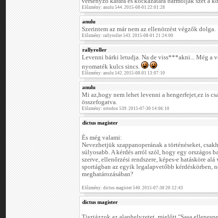
versenyző kárára és kockázatára barmolják szét a ko
Előzmény: anulu 544. 2015-08-01 22:01:28
anulu
Szerintem az már nem az ellenörzést végzők dolga.
Előzmény: rallyroller 543. 2015-08-01 21:24:00
rallyroller
Levenni bárki letudja. Na de viss***akni... Még a 
nyomaték kulcs sincs.
Előzmény: anulu 542. 2015-08-01 13:07:10
anulu
Mi az,hogy nem lehet levenni a hengerfejet,ez is c
összefogatva.
Előzmény: ortodox 539. 2015-07-30 14:06:10
dictus magister
És még valami:
Nevezhetjük szappanoperának a történéseket, csakh
súlyosabb. A kérdés arról szól, hogy egy országos b
szerve, ellenőrzési rendszere, képes-e hatásköre alá
sportágban az egyik legalapvetőbb kérdéskörben, ne
meghatározásában?
Előzmény: dictus magister 540. 2015-07-30 20:12:43
dictus magister
Tisztázzuk az alaphelyzetet, mielőtt "Sasa ellenesn