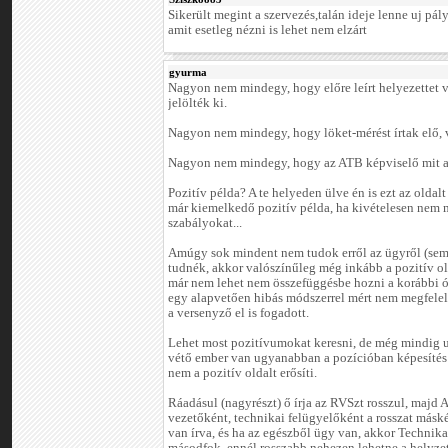
Sikerült megint a szervezés,talán ideje lenne uj pál
amit esetleg nézni is lehet nem elzárt
gyurma
Nagyon nem mindegy, hogy előre leírt helyezettet vi
jelölték ki.
Nagyon nem mindegy, hogy löket-mérést írtak elő, 
Nagyon nem mindegy, hogy az ATB képviselő mit ad
Pozitív példa? A te helyeden ülve én is ezt az oldal
már kiemelkedő pozitív példa, ha kivételesen nem m
szabályokat...
Amúgy sok mindent nem tudok erről az ügyről (sem)
tudnék, akkor valószínűleg még inkább a pozitív ol
már nem lehet nem összefüggésbe hozni a korábbi ó
egy alapvetően hibás módszerrel mért nem megfelelő
a versenyző el is fogadott.
Lehet most pozitívumokat keresni, de még mindig u
vétő ember van ugyanabban a pozícióban képesítés n
nem a pozitív oldalt erősíti.
Ráadásul (nagyrészt) ő írja az RVSzt rosszul, majd 
vezetőként, technikai felügyelőként a rosszat másk
van írva, és ha az egészből ügy van, akkor Technikai