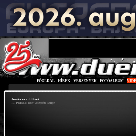
FŐOLDAL
|
HÍREK
|
VERSENYEK
|
FOTÓALBUM
|
VID
Janika és a többiek
17. PRINCE Beer Veszprém Rallye