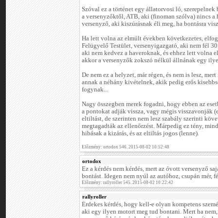
Szóval ez a történet egy állatorvosi ló, szerepelnek
a versenyzőktől, ATB, aki (finoman szólva) nincs a 
versenyző, aki kiszúrásnak éli meg, ha bontásra visz
Ha lett volna az elmúlt években következetes, elfog
Felügyelő Testület, versenyigazgató, aki nem fél 30
aki nem kedvez a haveroknak, és ehhez lett volna e
akkor a versenyzők zokszó nélkül állnának egy ily
De nem ez a helyzet, már régen, és nem is lesz, mer
annak a néhány kivételnek, akik pedig erős kisebb
fogynak...
Nagy összegben merek fogadni, hogy ebben az esetb
a pontokat adják vissza, vagy mégis visszavonják (e
eltiltást, de szerinten nem lesz szabály szerinti k
megtagadták az ellenőrzést. Márpedig ez tény, min
hibásak a kizárás, és az eltiltás jogos (lenne).
Előzmény: ortodox 546. 2015-08-02 10:52:48
ortodox
Ez a kérdés nem kérdés, mert az óvott versenyző sajá
bontást. Idegen nem nyúl az autóhoz, csupán mér, 
Előzmény: rallyroller 545. 2015-08-02 10:22:42
rallyroller
Érdekes kérdés, hogy kell-e olyan kompetens szemé
aki egy ilyen motort meg tud bontani. Mert ha nem,