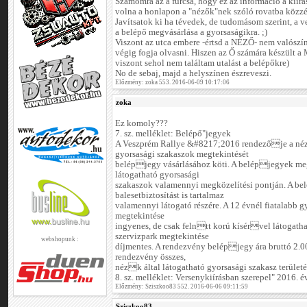
Számomra az a furcsa, hogy ez az információ a kiírás
volna a honlapon a "nézők"nek szóló rovatba közzét
Javítsatok ki ha tévedek, de tudomásom szerint, a 
a belépő megvásárlása a gyorsaságikra. ;)
Viszont az utca embere -értsd a NÉZŐ- nem valószínű
végig fogja olvasni. Hiszen az Ő számára készül
viszont sehol nem találtam utalást a belépőkre)
No de sebaj, majd a helyszínen észreveszi.
Előzmény: zoka 553. 2016-06-09 10:17:06
zoka
Ez komoly???
7. sz. melléklet: Belépő"jegyek
A Veszprém Rallye &#8217;2016 rendezője a néz
gyorsasági szakaszok megtekintését
belépjegy vásárlásához köti. A belépjegyek me
látogatható gyorsasági
szakaszok valamennyi megközelítési pontján. A be
balesetbiztosítást is tartalmaz
valamennyi látogató részére. A 12 évnél fiatalabb 
megtekintése
ingyenes, de csak felntt korú kísérvel látogatha
szervizpark megtekintése
webshopunk :
díjmentes. A rendezvény belépjegy ára bruttó 2.00
rendezvény összes,
nézk által látogatható gyorsasági szakasz területé
8. sz. melléklet: Versenykiírásban szerepel" 2016.
Előzmény: Sziszkoo83 552. 2016-06-06 09:11:59
Sziszkoo83