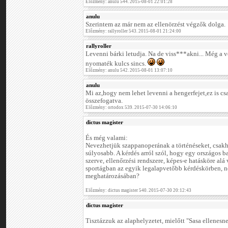
Előzmény: anulu 544. 2015-08-01 22:01:28
anulu
Szerintem az már nem az ellenörzést végzők dolga.
Előzmény: rallyroller 543. 2015-08-01 21:24:00
rallyroller
Levenni bárki letudja. Na de viss***akni... Még a 
nyomaték kulcs sincs.
Előzmény: anulu 542. 2015-08-01 13:07:10
anulu
Mi az,hogy nem lehet levenni a hengerfejet,ez is c
összefogatva.
Előzmény: ortodox 539. 2015-07-30 14:06:10
dictus magister
És még valami:
Nevezhetjük szappanoperának a történéseket, csakh
súlyosabb. A kérdés arról szól, hogy egy országos b
szerve, ellenőrzési rendszere, képes-e hatásköre alá
sportágban az egyik legalapvetőbb kérdéskörben, ne
meghatározásában?
Előzmény: dictus magister 540. 2015-07-30 20:12:43
dictus magister
Tisztázzuk az alaphelyzetet, mielőtt "Sasa ellenesn