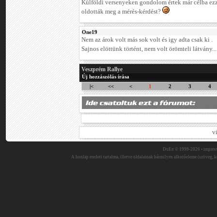
Külföldi versenyeken gondolom értek már célba ezze
oldották meg a mérés-kérdést?
One19
Nem az árok volt más sok volt és igy adta csak ki .
Sajnos elöttünk történt, nem volt örömteli látvány..
Veszprém Rallye
Új hozzászólás írása
|<
<<
<
1
2
3
4
v
DuEn © 1999-2026 •
impres
A honlap eredeti tartalma, illetve oldalainak bármilyen alkotóeleme (szöveg, ké