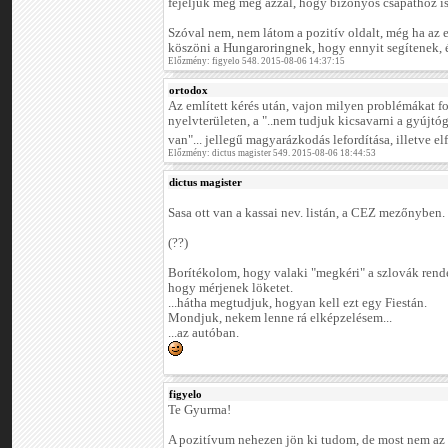
fejeljük még meg azzal, hogy bizonyos csapathoz is
Szóval nem, nem látom a pozitív oldalt, még ha az
köszöni a Hungaroringnek, hogy ennyit segítenek, é
Előzmény: figyelo 548. 2015-08-06 14:37:15
ortodox
Az említett kérés után, vajon milyen problémákat f
nyelvterületen, a "..nem tudjuk kicsavarni a gyújtó
van"... jellegű magyarázkodás lefordítása, illetve e
Előzmény: dictus magister 549. 2015-08-06 18:44:53
dictus magister
Sasa ott van a kassai nev. listán, a CEZ mezőnyben.
(??)
Borítékolom, hogy valaki "megkéri" a szlovák rend
hogy mérjenek löketet.
...hátha megtudjuk, hogyan kell ezt egy Fiestán.
Mondjuk, nekem lenne rá elképzelésem...
...az autóban.
figyelo
Te Gyurma!
A pozitívum nehezen jön ki tudom, de most nem az 