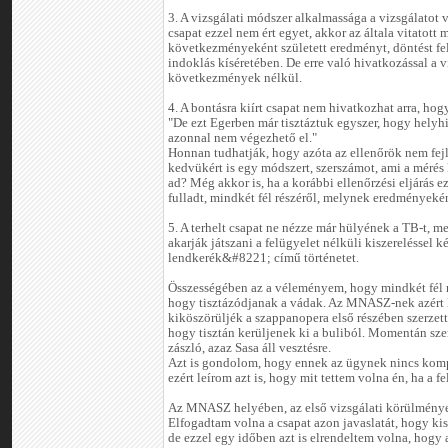
3. A vizsgálati módszer alkalmassága a vizsgálatot v
csapat ezzel nem ért egyet, akkor az általa vitatott 
következményeként született eredményt, döntést fe
indoklás kíséretében. De erre való hivatkozással a
következmények nélkül.
4. A bontásra kiírt csapat nem hivatkozhat arra, hog
"De ezt Egerben már tisztáztuk egyszer, hogy helyhi
azonnal nem végezhető el."
Honnan tudhatják, hogy azóta az ellenőrök nem fejle
kedvükért is egy módszert, szerszámot, ami a mérés 
ad? Még akkor is, ha a korábbi ellenőrzési eljárás e
fulladt, mindkét fél részéről, melynek eredményekén
5. A terhelt csapat ne nézze már hülyének a TB-t, 
akarják játszani a felügyelet nélküli kiszerelésse
lendkerék&#8221; című történetet.
Összességében az a véleményem, hogy mindkét fél r
hogy tisztázódjanak a vádak. Az MNASZ-nek azért 
kiköszörüljék a szappanopera első részében szerzett
hogy tisztán kerüljenek ki a buliból. Momentán sz
zászló, azaz Sasa áll vesztésre.
Azt is gondolom, hogy ennek az ügynek nincs kom
ezért leírom azt is, hogy mit tettem volna én, ha a 
Az MNASZ helyében, az első vizsgálati körülmények
Elfogadtam volna a csapat azon javaslatát, hogy kis
de ezzel egy időben azt is elrendeltem volna, hogy a