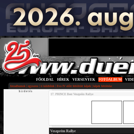
FŐOLDAL
|
HÍREK
|
VERSENYEK
|
FOTÓALBUM
|
VID
|
|
|
|
fotoalbumok
egysoros
ti küldtétek
Evo IV előtt feltöltött képek
képek feltöltése
h i r d e t é s
17. PRINCE Beer Veszprém Rallye
Veszprém Rallye