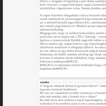
illetve a vizsgálat elvégzéséig a parc ferme szabály
helyi őrzéssel, a csapat költségére, majd a kiszere
jelenlétében végeztettem volna. Semmi plomba, sem
A csapat helyében elfogadtam volna a beszerelt álla
ennek módszerével, pontosságával kapcsolatosan k
azt a mérésről készült jegyzőkönyvhöz csatoltattam
alá a mérési jegyzőkönyvet. Mindezt persze alapo
méréstechnikailag.
Megjegyzem, hogy ez esetben kedvezőtlen mérési 
pozícióm, mivel mégiscsak a TB a "hatóság", viszo
ügyben a versenyzőnek fűződik nagyobb érdeke a mo
illetve amikor egy csapat benevez egy bajnokságba,
ellenőrzési rendszerét is elfogadja (feltéve, ha ninc
ha van, akkor az egy külön bizonyítás tárgyát képe
Számomra, kívülálló számára jelenleg úgy tűnik, mi
követne el mindent annak érdekében, hogy ártatlan
bebizonyosodhasson&#8230;
&#8230;és ez minimum nyitott kérdéseket hagy a 
fogalmazzak&#8230;
ortodox
A "hogyan mérjünk könnyen-gyorsan löketet" című
kapcsán lennének kérdéseim:
Mi van, ha valamelyik további versenyen is bontásr
után már mindig csak a kizárás lesz a válasz?
Ha több ilyen autó indulna a hazai bajnokságban -
technikai óvás esetében azok is erre a sorsa jutnána