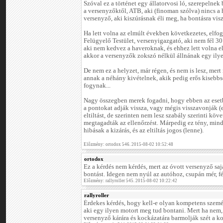
Szóval ez a történet egy állatorvosi ló, szerepelnek
a versenyzőktől, ATB, aki (finoman szólva) nincs a 
versenyző, aki kiszúrásnak éli meg, ha bontásra visz
Ha lett volna az elmúlt években következetes, elfog
Felügyelő Testület, versenyigazgató, aki nem fél 30
aki nem kedvez a haveroknak, és ehhez lett volna e
akkor a versenyzők zokszó nélkül állnának egy ily
De nem ez a helyzet, már régen, és nem is lesz, mer
annak a néhány kivételnek, akik pedig erős kisebb
fogynak...
Nagy összegben merek fogadni, hogy ebben az esetb
a pontokat adják vissza, vagy mégis visszavonják (e
eltiltást, de szerinten nem lesz szabály szerinti k
megtagadták az ellenőrzést. Márpedig ez tény, min
hibásak a kizárás, és az eltiltás jogos (lenne).
Előzmény: ortodox 546. 2015-08-02 10:52:48
ortodox
Ez a kérdés nem kérdés, mert az óvott versenyző sajá
bontást. Idegen nem nyúl az autóhoz, csupán mér, 
Előzmény: rallyroller 545. 2015-08-02 10:22:42
rallyroller
Érdekes kérdés, hogy kell-e olyan kompetens szemé
aki egy ilyen motort meg tud bontani. Mert ha nem,
versenyző kárára és kockázatára barmolják szét a ko