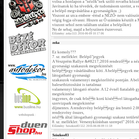
volna a honlapon a "nézők"nek szóló rovatba közzét
Javítsatok ki ha tévedek, de tudomásom szerint, a 
a belépő megvásárlása a gyorsaságikra. ;)
Viszont az utca embere -értsd a NÉZŐ- nem valószínű
végig fogja olvasni. Hiszen az Ő számára készül
viszont sehol nem találtam utalást a belépőkre)
No de sebaj, majd a helyszínen észreveszi.
Előzmény: zoka 553. 2016-06-09 10:17:06
zoka
Ez komoly???
7. sz. melléklet: Belépő"jegyek
A Veszprém Rallye &#8217;2016 rendezője a néz
gyorsasági szakaszok megtekintését
belépjegy vásárlásához köti. A belépjegyek me
látogatható gyorsasági
szakaszok valamennyi megközelítési pontján. A be
balesetbiztosítást is tartalmaz
valamennyi látogató részére. A 12 évnél fiatalabb 
megtekintése
ingyenes, de csak felntt korú kísérvel látogatha
szervizpark megtekintése
díjmentes. A rendezvény belépjegy ára bruttó 2.00
rendezvény összes,
webshopunk :
nézk által látogatható gyorsasági szakasz területé
8. sz. melléklet: Versenykiírásban szerepel" 2016.
Előzmény: Sziszkoo83 552. 2016-06-06 09:11:59
Sziszkoo83