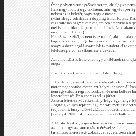
Őt egy olyan versenyzőnek tartom, aki úgy versenye
Ha a nagy motort úgy tekintem, mint egyéb sportág
nekem az is belefér, hogy nagy a motor.
(Mint ahogy sokaknak a dopping is, ld: Hosszú Kat
ér el tartósan nagy sikereket, amióta amerikai a férj
mel is nem titkolt kapcsolatban állnak. Nem akarok p
minimum érdekes...)
Nem Sasa az első, és nem is az utolsó, aki jogtalan e
bajom azzal van, hogy bukta esetén nem akaródzik 
ahogy a doppingoló sportolók is mindent elkövetnek
felelősségre vonás elkerülése érdekében.
Azt a mondást is ismerem, hogy a kibicnek (mondju
drága...
A konkrét eset kapcsán azt gondolom, hogy:
1. Hajdanán, a gépátvétel feltétele volt a tömítésgar
motor megbontása esetén azt helyre lehessen állíta
nem egyenlők a régi motorokkal, de nem kellene har
leszereltetését. Ez a sport ezzel is járhat!
Az sem feltétlen következmény, hogy egy hengerfej 
Angliáig kelljen repíteni egy motort, mert csak ott 
tudja rakni. Ennyi erővel akár azt is lehetne monda
(mondjuk 2000-est). Ez a csapat műszaki hátterét mi
2. Mióta divat az, hogy a bontásra kiírt csapat minős
az után, hogy az "antennás" méréssel született, a h
tartalmazó mérési jegyzőkönyvet egyetértően aláírták