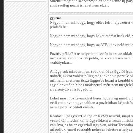
Sikerült megint a szervezés,talán ideje lenne uj pál
amit esetleg nézni is lehet nem elzárt
gyurma
Nagyon nem mindegy, hogy előre leírt helyezettet vi
jelölték ki.
Nagyon nem mindegy, hogy löket-mérést írtak elő, 
Nagyon nem mindegy, hogy az ATB képviselő mit ad
Pozitív példa? A te helyeden ülve én is ezt az oldal
már kiemelkedő pozitív példa, ha kivételesen nem m
szabályokat...
Amúgy sok mindent nem tudok erről az ügyről (sem)
tudnék, akkor valószínűleg még inkább a pozitív ol
már nem lehet nem összefüggésbe hozni a korábbi ó
egy alapvetően hibás módszerrel mért nem megfelelő
a versenyző el is fogadott.
Lehet most pozitívumokat keresni, de még mindig u
vétő ember van ugyanabban a pozícióban képesítés n
nem a pozitív oldalt erősíti.
Ráadásul (nagyrészt) ő írja az RVSzt rosszul, majd 
vezetőként, technikai felügyelőként a rosszat másk
van írva, és ha az egészből ügy van, akkor Technikai
másodfok, ennél rosszabb nehezen lehetne a helyze