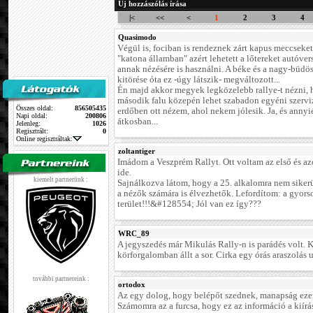
Új hozzászólás írása
|<
<<
<
1
2
3
4
Quasimodo
Végül is, fociban is rendeznek zárt kapus meccseket.
"katona államban" azért lehetett a lőtereket autóver
annak nézésére is használni. A béke és a nagy-büdö
kitörése óta ez -úgy látszik- megváltozott...
Én majd akkor megyek legközelebb rallye-t nézni,
második falu közepén lehet szabadon egyéni szervi
Összes oldal:
856505435
erdőben ott nézem, ahol nekem jólesik. Ja, és annyié
Napi oldal:
200806
átkosban...
Jelenleg:
1026
Regisztrált:
0
Online regisztráltak:
zoltantiger
Imádom a Veszprém Rallyt. Ott voltam az első és a
ide.
kiemelt partnerünk :
Sajnálkozva látom, hogy a 25. alkalomra nem sikerü
a nézők számára is élvezhetők. Lefordítom: a gyors
terület!!!&#128554; Jól van ez így???
WRC_89
A jegyszedés már Mikulás Rally-n is parádés volt. 
körforgalomban állt a sor. Cirka egy órás araszolás u
további partnereink :
ortodox
Az egy dolog, hogy belépőt szednek, manapság ezen
Számomra az a furcsa, hogy ez az információ a kiírás