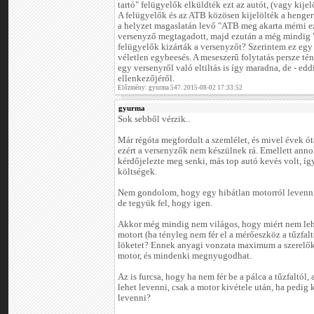
tartó" felügyelők elküldték ezt az autót, (vagy kijelö
A felügyelők és az ATB közösen kijelölték a hengerű
a helyzet magaslatán levő "ATB meg akarta mérni e
versenyző megtagadott, majd ezután a még mindig "
felügyelők kizárták a versenyzőt? Szerintem ez egy
véletlen egybeesés. A meseszerű folytatás persze tény
egy versenyről való eltiltás is így maradna, de - ed
ellenkezőjéről.
Előzmény: gyurma 547. 2015-08-02 17:33:52
gyurma
Sok sebből vérzik..
Már régóta megfordult a szemlélet, és mivel évek ót
ezért a versenyzők nem készülnek rá. Emellett an
kérdőjelezte meg senki, más top autó kevés volt, í
költségek.
Nem gondolom, hogy egy hibátlan motorról levenni 
de tegyük fel, hogy igen.
Akkor még mindig nem világos, hogy miért nem lehe
motort (ha tényleg nem fér el a mérőeszköz a tűzfal
löketet? Ennek anyagi vonzata maximum a szerelők
motor, és mindenki megnyugodhat.
Az is furcsa, hogy ha nem fér be a pálca a tűzfaltól,
lehet levenni, csak a motor kivétele után, ha pedig
levenni?