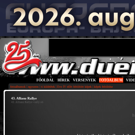
FŐOLDAL
|
HÍREK
|
VERSENYEK
|
FOTÓALBUM
|
VID
|
|
|
|
fotoalbumok
egysoros
ti küldtétek
Evo IV előtt feltöltött képek
képek feltöltése
43. Allianz Rallye
43. Allianz Rallye
• rally ob
h