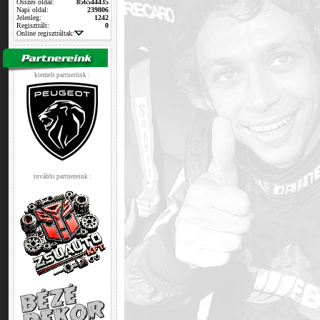
Összes oldal:
856544435
Napi oldal:
239806
Jelenleg:
1242
Regisztrált:
0
Online regisztráltak:
kiemelt partnerünk :
további partnereink :