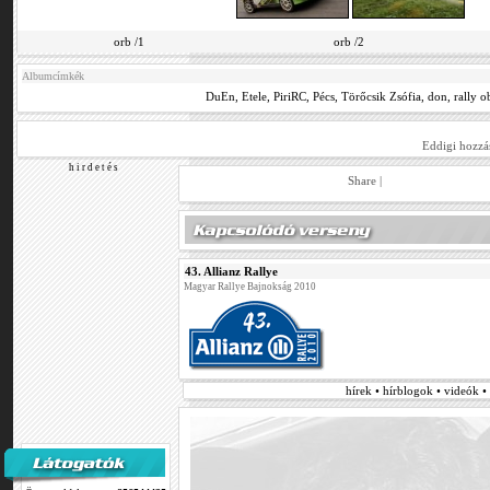
orb /1
orb /2
Albumcímkék
DuEn
,
Etele
,
PiriRC
,
Pécs
,
Törőcsik Zsófia
,
don
,
rally o
Eddigi hozzá
h i r d e t é s
Share
|
43. Allianz Rallye
Magyar Rallye Bajnokság 2010
hírek • hírblogok • videók 