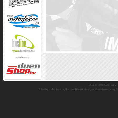
webshopunk :
DuEn © 1999-2026 •
impres
A honlap eredeti tartalma, illetve oldalainak bármilyen alkotóeleme (szöveg, ké