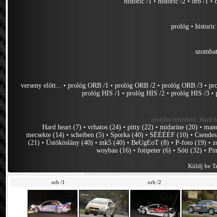
historic /1
•
historic /2
•
orb /1
•
prológ
•
historic
szomba
verseny előtt...
•
prológ ORB /1
•
prológ ORB /2
•
prológ ORB /3
•
pr
prológ HIS /1
•
prológ HIS /2
•
prológ HIS /3
•
utoljára feltöltött:
Hard h
Hard heart (7)
•
vrhatos (24)
•
pitty (22)
•
midarine (20)
•
mano
mecsekte (14)
•
scheiben (5)
•
Sporka (40)
•
SÉÉÉÉF (10)
•
Csendes
(21)
•
Üstököslány (40)
•
mk5 (40)
•
BeUgEoT (8)
•
P-foto (19)
•
z
woybau (16)
•
fotipeter (6)
•
Sóti (32)
•
Pin
Küldj be Te
orb /1
orb /2