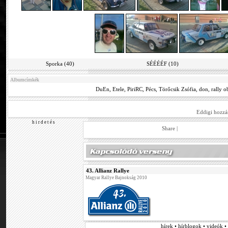
Sporka (40)
SÉÉÉÉF (10)
Albumcímkék
DuEn
,
Etele
,
PiriRC
,
Pécs
,
Törőcsik Zsófia
,
don
,
rally o
Eddigi hozzá
h i r d e t é s
Share
|
43. Allianz Rallye
Magyar Rallye Bajnokság 2010
hírek • hírblogok • videók 