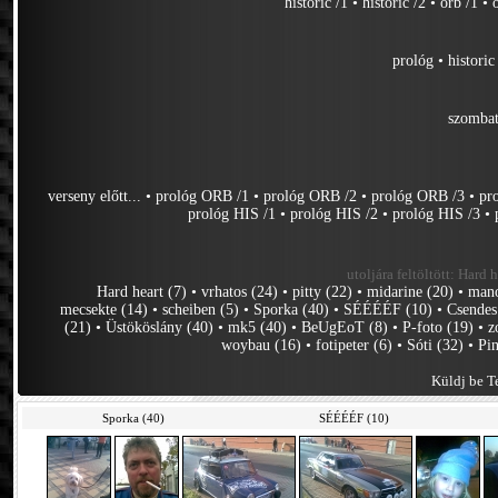
historic /1
•
historic /2
•
orb /1
•
prológ
•
historic
szomba
verseny előtt...
•
prológ ORB /1
•
prológ ORB /2
•
prológ ORB /3
•
pr
prológ HIS /1
•
prológ HIS /2
•
prológ HIS /3
•
utoljára feltöltött:
Hard h
Hard heart (7)
•
vrhatos (24)
•
pitty (22)
•
midarine (20)
•
mano
mecsekte (14)
•
scheiben (5)
•
Sporka (40)
•
SÉÉÉÉF (10)
•
Csendes
(21)
•
Üstököslány (40)
•
mk5 (40)
•
BeUgEoT (8)
•
P-foto (19)
•
z
woybau (16)
•
fotipeter (6)
•
Sóti (32)
•
Pin
Küldj be Te
Sporka (40)
SÉÉÉÉF (10)