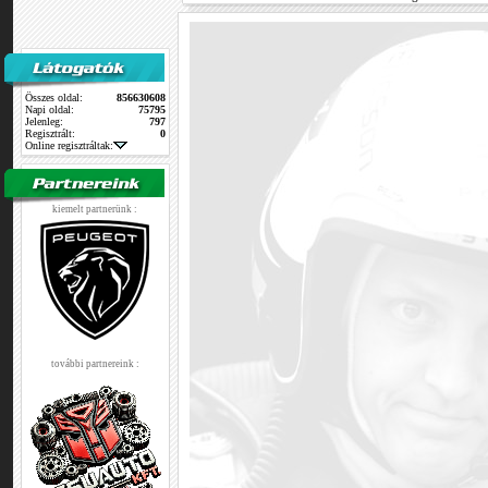
Összes oldal:
856630608
Napi oldal:
75795
Jelenleg:
797
Regisztrált:
0
Online regisztráltak:
kiemelt partnerünk :
további partnereink :