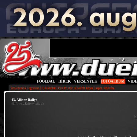
FŐOLDAL
|
HÍREK
|
VERSENYEK
|
FOTÓALBUM
|
VID
|
|
|
|
fotoalbumok
egysoros
ti küldtétek
Evo IV előtt feltöltött képek
képek feltöltése
43. Allianz Rallye
43. Allianz Rallye
• rally ob
h