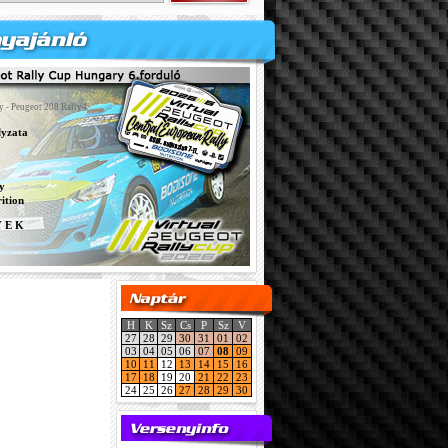
y - Peugeot 208 Rally4
lyzata
y
ition
Y E K
H
K
Sz
Cs
P
Sz
V
27
28
29
30
31
01
02
03
04
05
06
07
08
09
10
11
12
13
14
15
16
17
18
19
20
21
22
23
24
25
26
27
28
29
30