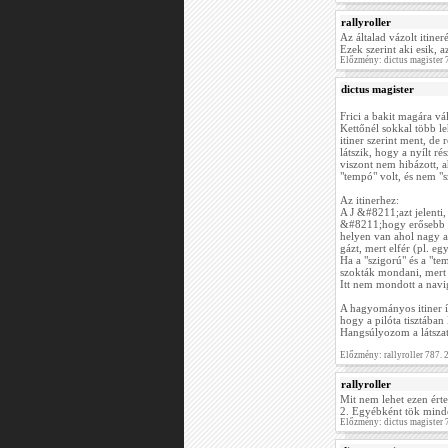
rallyroller
Az általad vázolt itine
Ezek szerint aki esik, a
Előzmény: dictus magister
dictus magister
Frici a bakit magára váll
Kettőnél sokkal több le
itiner szerint ment, de 
látszik, hogy a nyílt r
viszont nem hibázott, a
"tempó" volt, és nem "s
Az itinerhez:
A J &#8211;azt jelenti
&#8211;hogy erősebb a
helyen van ahol nagy 
gázt, mert elfér (pl. eg
Ha a "szigorú" és a "t
szokták mondani, mert
Itt nem mondott a navig
A hagyományos itiner ír
hogy a pilóta tisztában 
Hangsúlyozom a látszat,
Előzmény: rallyroller 787.
rallyroller
Mit nem lehet ezen ért
2. Egyébként tök mindegy
Előzmény: dictus magister