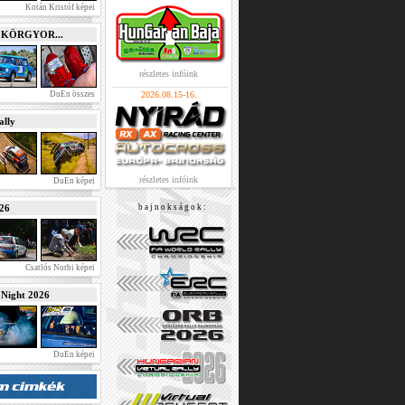
Kotán Kristóf képei
e KÖRGYOR...
részletes infóink
DuEn összes
2026.08.15-16.
lly
részletes infóink
DuEn képei
026
b a j n o k s á g o k :
Csatlós Norbi képei
ight 2026
DuEn képei