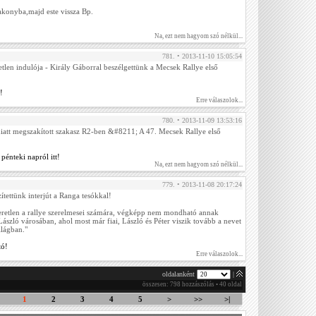
konyba,majd este vissza Bp.
Na, ezt nem hagyom szó nélkül...
781. • 2013-11-10 15:05:54
tlen indulója - Király Gáborral beszélgettünk a Mecsek Rallye első
!
Erre válaszolok...
780. • 2013-11-09 13:53:16
iatt megszakított szakasz R2-ben &#8211; A 47. Mecsek Rallye első
pénteki napról itt!
Na, ezt nem hagyom szó nélkül...
779. • 2013-11-08 20:17:24
tettünk interjút a Ranga tesókkal!
retlen a rallye szerelmesei számára, végképp nem mondható annak
ászló városában, ahol most már fiai, László és Péter viszik tovább a nevet
lágban."
tó!
Erre válaszolok...
oldalanként
|
összesen: 798 hozzászólás • 40 oldal
1
2
3
4
5
>
>>
>|