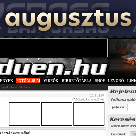
SENYEK
|
FOTÓALBUM
|
VIDEÓK
|
HIRDETŐTÁBLA
|
SHOP
|
LEVONÓ
|
LIN
|
tt képek
képek feltöltése
2013-11-07
47. Mecsek Rallye
• rally ob
a hozzá akarsz szólni!