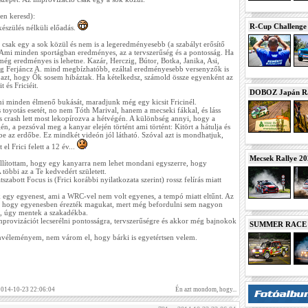
en keresd):
R-Cup Challeng
készülés nélküli előadás.
 csak egy a sok közül és nem is a legeredményesebb (a szabályt erősítő
 Ami minden sportágban eredményes, az a tervszerűség és a pontosság. Ha
ég eredményes is lehetne. Kazár, Herczig, Bútor, Botka, Janika, Asi,
eg Ferjáncz A. mind megbízhatóbb, ezáltal eredményesebb versenyzők is
i azt, hogy Ők sosem hibáztak. Ha kételkedsz, számold össze egyenként az
 és Friciéit.
DOBOZ Japán Ra
 minden élmenő bukását, maradjunk még egy kicsit Fricinél.
 toyotás esetét, no nem Tóth Marival, hanem a mecseki fákkal, és láss
s crash lett most lekopírozva a hétvégén. A különbség annyi, hogy a
n, a pezsóval meg a kanyar elején történt ami történt: Kitört a hátulja és
be az erdőbe. Ez mindkét videón jól látható. Szóval azt is mondhatjuk,
l Frici felett a 12 év...
Mecsek Rallye 2
 állítottam, hogy egy kanyarra nem lehet mondani egyszerre, hogy
 többi az a Te kedvedért született.
szabott Focus is (Frici korábbi nyilatkozata szerint) rossz felírás miatt
ak egy egyenest, ami a WRC-vel nem volt egyenes, a tempó miatt eltűnt. Az
ott, hogy egyenesben érezték magukat, mert még befordulni sem nagyon
k, úgy mentek a szakadékba.
improvizációt lecserélni pontosságra, tervszerűségre és akkor még bajnokok
SUMMER RACE N
nvéleményem, nem várom el, hogy bárki is egyetértsen velem.
 2014-10-23 22:06:04
Én azt mondom, hogy...