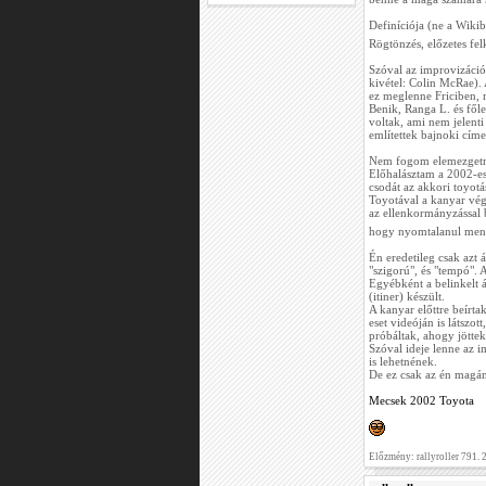
Definíciója (ne a Wikib
Rögtönzés, előzetes fel
Szóval az improvizáció
kivétel: Colin McRae).
ez meglenne Friciben, m
Benik, Ranga L. és fől
voltak, ami nem jelent
említettek bajnoki címeit
Nem fogom elemezgetni
Előhalásztam a 2002-es
csodát az akkori toyotá
Toyotával a kanyar végé
az ellenkormányzással 
hogy nyomtalanul ment e
Én eredetileg csak azt
"szigorú", és "tempó". A
Egyébként a belinkelt át
(itiner) készült.
A kanyar előttre beírt
eset videóján is látsz
próbáltak, ahogy jötte
Szóval ideje lenne az 
is lehetnének.
De ez csak az én magá
Mecsek 2002 Toyota
Előzmény: rallyroller 791.