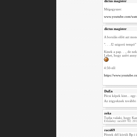
dictus magister
Mégegyszer:
www.youtube.com/wat
dictus magister
A borulás előtt azt mon
". . . J2 szigorú tempó"
Kinek a pap. . ., de n
Lehet, hogy azért annyir
4:50-től
https://www.youtube.
DuEn
Pécsi képek kint... egy
Az irigyeknek további 
zoka
Tudja valaki, hogy Kaz
Előzmény: racsi69 782. 20
racsi69
Péntek dél körüli Bp-i