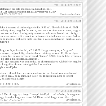
789. • 2014-10-23 19:37:33
rértelmezést próbáld megbeszélni Kankkunennel. :)
z b...sz. Ezek szerint mindenki aki versenyez b...sz?
 788. 2014-10-23 17:35:21
Én azt mondom, hogy...
788. • 2014-10-23 17:35:21
alta, ő ismerte el a film vége felé kb. 5:58-tól. Elnézést kért fűtől, fától.
hetőség nincs, hogy balf.sz volt e, mert nem az itiner szerint ment, vagy az
rossz volt az itiner. Esetleg még lehetett sárfelhordás, levelek, stb. és úgy
észen az út száraz volt, viszont az ominózus J2 mintha nedves lenne. Akkor
hogy mondta, csak nem tudta kivédeni a váratlan helyzetet (mert sok volt,
zigorú").
, hogy az út jobbra fordul, a 2 &#8211;hogy mennyire, a "szigorú"
 kanyar, nagyobb figyelmet érdemel mint egy normál J2, illetve olyan
a tempó (pl. hosszú egyenes végén), "tempó" &#8211;hogy lehet nyomni a
y B5 után a kigyorsítási szakaszban).
empó" egy kanyarra van bemondva, az ellentmondásos. A kérdőjelet meg be
 a hangsúlyozás nem mindig érthető az autóban.
átor kérdőjelet.
áson ívül több kanyarjelölési módszer is van. Igazad van, az a lényeg,
legyen azzal, hogy mire, mit íratott fel. Itt szerintem nem ez történt.
 és a hallottak alapján!
 2014-10-23 14:44:25
Erre válaszolok...
787. • 2014-10-23 14:44:25
eni? Van aki ugy irja, hogy J2 tempó kérdőjel. J1nél erősebb, de még nem
, ha tudja, hogy mit iratott fel. Ki ne találd, hogy itiner hiba... :)
 785. 2014-10-23 11:22:07
Erre válaszolok...