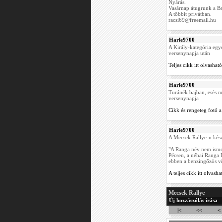
Nyárás.
Vasárnap átugrunk a Ba
A többit privátban.
racsi69@freemail.hu
Harle9700
A Király-kategória egye
versenynapja után
Teljes cikk itt olvasható
Harle9700
Turánék bajban, esés m
versenynapja
Cikk és rengeteg fotó a 
Harle9700
A Mecsek Rallye-n készí
"A Ranga név nem isme
Pécsen, a néhai Ranga L
ebben a benzingőzös vi
A teljes cikk itt olvasha
Mecsek Rallye
Új hozzászólás írása
|<
<<
<