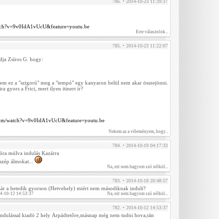
786. • 2014-10-23 11:39:37
ch?v=9v0IdA1vUcU&feature=youtu.be
Erre válaszolok...
785. • 2014-10-23 11:22:07
dja Zsíros G. hogy:
ekem ez a "szigorú" meg a "tempó" egy kanyaron belül nem akar összejönni.
a gyors a Frici, mert ilyen itinert ír?
com/watch?v=9v0IdA1vUcU&feature=youtu.be
Nekem az a véleményem, hogy...
784. • 2014-10-19 04:17:33
 óra múlva indulás Kazárra
szép álmokat...
Na, ezt nem hagyom szó nélkül...
783. • 2014-10-18 20:48:57
ár a hetedik gyorson (Hetvehely) miért nem másodiknak indult?
14-10-12 14:53:37
Na, ezt nem hagyom szó nélkül...
782. • 2014-10-12 14:53:37
 indulással kiadó 2 hely Árpádtetőre,másnap még nem tudni hova,tán