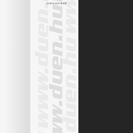
s t a t i s z t i k á k