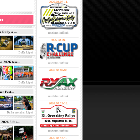
2026.08.07-11.
Rally a ...
részletes infóink
2026.08.09.
DuEn képei
2026 tesz...
részletes infóink
2026.08.07-09.
DuEn képei
r Fest...
részletes infóink
2026.08.15-16.
DuEn szombati képei
026 5.for...
részletes infóink
2026.08.13-15.