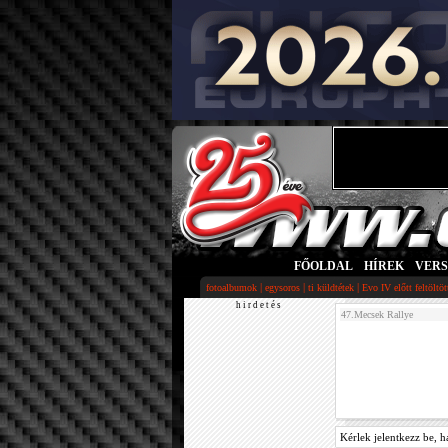
FŐOLDAL
|
HÍREK
|
VER
|
|
|
fotoalbumok
egysoros
ti küldtétek
Evo IV előtt feltöltö
h i r d e t é s
47.Mecsek Rallye
Kérlek jelentkezz be, h