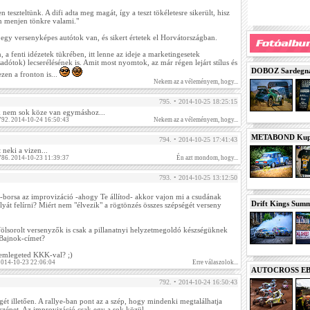
n teszteltünk. A difi adta meg magát, így a teszt tökéletesre sikerült, hisz
en menjen tönkre valami."
egy versenyképes autótok van, és sikert értetek el Horvátországban.
, a fenti idézetek tükrében, itt lenne az ideje a marketingesetek
dótok) lecserélésének is. Amit most nyomtok, az már régen lejárt stílus és
DOBOZ Sardegna 
ezen a fronton is...
Nekem az a véleményem, hogy...
795. • 2014-10-25 18:25:15
k nem sok köze van egymáshoz...
 792. 2014-10-24 16:50:43
Nekem az a véleményem, hogy...
METABOND Kupa 
794. • 2014-10-25 17:41:43
 neki a vizen...
 786. 2014-10-23 11:39:37
Én azt mondom, hogy...
793. • 2014-10-25 13:12:50
a-borsa az improvizáció -ahogy Te állítod- akkor vajon mi a csudának
Drift Kings Summe
lyát felírni? Miért nem "élvezik" a rögtönzés összes szépségét verseny
fölsorolt versenyzők is csak a pillanatnyi helyzetmegoldó készségüknek
Bajnok-címet?
n emlegeted KKK-val? ;)
 2014-10-23 22:06:04
Erre válaszolok...
AUTOCROSS EB 2
792. • 2014-10-24 16:50:43
gét illetően. A rallye-ban pont az a szép, hogy mindenki megtalálhatja
zépet. Az improvizáció csak egy a sok közül.