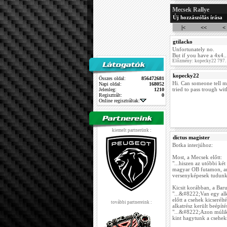
Mecsek Rallye
Új hozzászólás írása
|<
<<
<
gtilacko
Unfortunately no.
But if you have a 4x4..
Előzmény: kopecky22 797.
kopecky22
Összes oldal:
856472681
Hi. Can someone tell me
Napi oldal:
168052
tried to pass trough wit
Jelenleg:
1210
Regisztrált:
0
Online regisztráltak:
kiemelt partnerünk :
dictus magister
Botka interjúhoz:
Most, a Mecsek előtt:
"...hiszen az utóbbi ké
magyar OB futamon, a
versenyképesek tudunk 
Kicsit korábban, a Bar
"...&#8222;Van egy alka
előtt a csehek kicserélt
további partnereink :
alkatrész került beépíté
"...&#8222;Azon múlik,
kint hagytunk a csehek