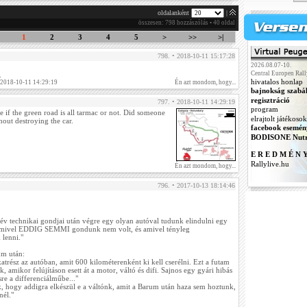
oldalanként
|
összesen: 798 hozzászólás • 40 oldal
1
2
3
4
5
>
>>
>|
798. • 2018-10-11 15:17:28
2026.08.07-10.
Central Europen Rall
.
hivatalos honlap
 2018-10-11 14:29:19
Én azt mondom, hogy...
bajnokság szabá
regisztráció
797. • 2018-10-11 14:29:19
program
 if the green road is all tarmac or not. Did someone
elrajtolt játékosok
hout destroying the car.
facebook esemén
BODISONE Nutr
E R E D M É N 
Rallylive.hu
Én azt mondom, hogy...
796. • 2017-10-13 18:14:46
t év technikai gondjai után végre egy olyan autóval tudunk elindulni egy
mivel EDDIG SEMMI gondunk nem volt, és amivel tényleg
lenni."
um után:
trész az autóban, amit 600 kilométerenként ki kell cserélni. Ezt a futam
ék, amikor felújításon esett át a motor, váltó és difi. Sajnos egy gyári hibás
sre a differenciálműbe..."
 hogy addigra elkészül e a váltónk, amit a Barum után haza sem hoztunk,
nél."