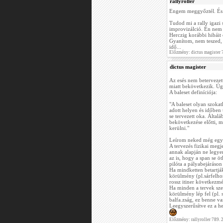
rallyroller
Engem meggyőztél. É
Tudod mi a rally igazi
improvizálció. Én nem 
Herczig korábbi hibáit é
Gyanítom, nem teszed, m
idő...
Előzmény: dictus magister
dictus magister
Az esés nem beterveze
miatt bekövetkezik. Úgy
A baleset definíciója:
"A baleset olyan szoka
adott helyen és időben
se tervezett oka. Által
bekövetkezése előtti, me
kerülni."
Leírom neked még egysz
A tervezés fizikai megje
annak alapján ne legye
az is, hogy a span se öt
pilóta a pályabejáráson
Ha mindketten betartják
körülmény (pl.sárfelhord
rossz itiner következmé
Ha minden a tervek szer
körülmény lép fel (pl. 
balfa.zság, ez benne va
Leegyszerűsítve ez a he
Előzmény: rallyroller 789.