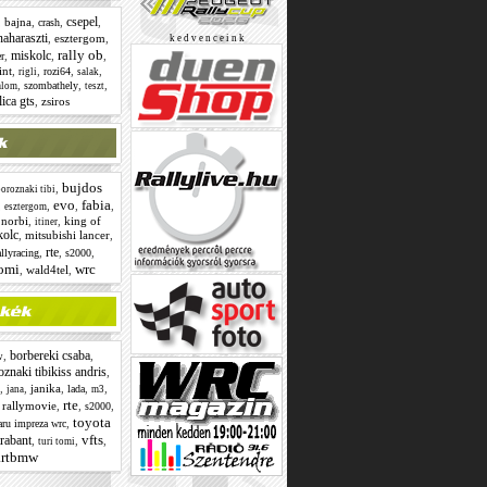
csepel
,
bajna
,
,
,
crash
aharaszti
,
esztergom
,
k e d v e n c e i n k
rally ob
miskolc
,
,
,
r
int
,
,
,
,
rozi64
rigli
salak
,
,
,
szombathely
alom
teszt
lica gts
,
zsiros
bujdos
,
oroznaki tibi
evo
fabia
,
,
,
,
esztergom
 norbi
,
,
king of
itiner
kolc
,
mitsubishi lancer
,
rte
,
,
,
allyracing
s2000
tomi
wrc
,
wald4tel
,
borbereki csaba
,
,
w
oznaki tibikiss andris
,
,
,
janika
,
,
,
lada
jana
m3
rte
,
rallymovie
,
,
,
s2000
toyota
,
aru impreza wrc
vfts
trabant
,
,
,
turi tomi
rtbmw