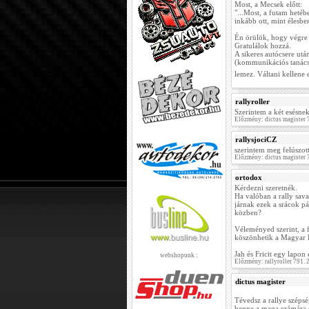
Most, a Mecsek előtt:
"...Most, a futam hetébe
inkább ott, mint élesb
Én örülök, hogy végre 
Gratulálok hozzá.
A sikeres autócsere után
(kommunikációs tanácsa
lemez. Váltani kellene 
rallyroller
Szerintem a két esésne
Előzmény: dictus magister
rallysjociCZ
szerintem meg felúszott
Előzmény: dictus magister
ortodox
Kérdezni szeretnék.
Ha valóban a rally sav
járnak ezek a srácok pá
közben?
Véleményed szerint, a 
köszönhetik a Magyar 
Jah és Fricit egy lapo
webshopunk :
Előzmény: rallyroller 791.
dictus magister
Tévedsz a rallye szépsé
benne a maga számára s