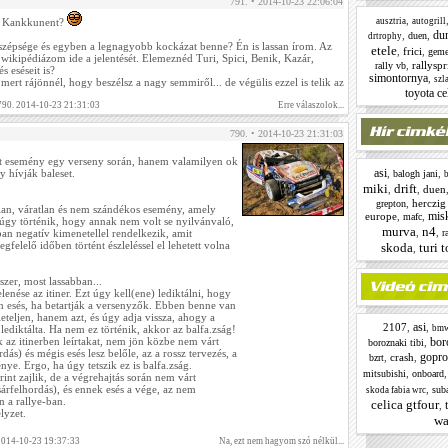
791. • 2014-10-23 22:06:04
,
s Kankkunent?
ausztria
autogrill
dun
,
,
duen
drtrophy
 szépsége és egyben a legnagyobb kockázat benne? Én is lassan írom. Az
etele
,
frici
,
geme
wikipédiázom ide a jelentését. Elemeznéd Turi, Spici, Benik, Kazár,
,
rallyspr
rally vb
s eséseit is?
simontornya
,
szl
ert rájönnél, hogy beszélsz a nagy semmiről... de végülis ezzel is telik az
toyota ce
 790. 2014-10-23 21:31:03
Erre válaszolok...
790. • 2014-10-23 21:31:03
tt esemény egy verseny során, hanem valamilyen ok
asi
 hívják baleset.
,
,
balogh jani
b
miki
drift
,
,
duen
,
herczig
grepton
tlan, váratlan és nem szándékos esemény, amely
mis
europe
,
,
mafc
 úgy történik, hogy annak nem volt se nyilvánvaló,
murva
n4
,
,
ában negatív kimenetellel rendelkezik, amit
r
gfelelő időben történt észleléssel el lehetett volna
skoda
turi 
,
er, most lassabban...
lenése az itiner. Ezt úgy kell(ene) lediktálni, hogy
n esés, ha betartják a versenyzők. Ebben benne van
leteljen, hanem azt, és úgy adja vissza, ahogy a
asi
2107
,
,
 lediktálta. Ha nem ez történik, akkor az balfa.zság!
bm
 az itinerben leírtakat, nem jön közbe nem várt
bor
,
boroznaki tibi
ás) és mégis esés lesz belőle, az a rossz tervezés, a
gopro
,
crash
,
bzrt
nye. Ergo, ha úgy tetszik ez is balfa.zság.
,
mitsubishi
onboard
int zajlik, de a végrehajtás során nem várt
sárfelhordás), és ennek esés a vége, az nem
,
sub
skoda fabia wrc
n a rallye-ban.
celica gtfour
,
lyzet.
wa
 2014-10-23 19:37:33
Na, ezt nem hagyom szó nélkül...