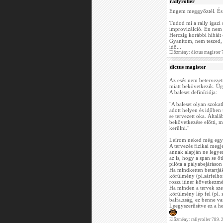
rallyroller
Engem meggyőztél. É
Tudod mi a rally igazi
improvizálció. Én nem 
Herczig korábbi hibáit é
Gyanítom, nem teszed, m
idő...
Előzmény: dictus magister
dictus magister
Az esés nem beterveze
miatt bekövetkezik. Úgy
A baleset definíciója:
"A baleset olyan szoka
adott helyen és időben
se tervezett oka. Által
bekövetkezése előtti, me
kerülni."
Leírom neked még egysz
A tervezés fizikai megje
annak alapján ne legye
az is, hogy a span se öt
pilóta a pályabejáráson
Ha mindketten betartják
körülmény (pl.sárfelhord
rossz itiner következmé
Ha minden a tervek szer
körülmény lép fel (pl. 
balfa.zság, ez benne va
Leegyszerűsítve ez a he
Előzmény: rallyroller 789.