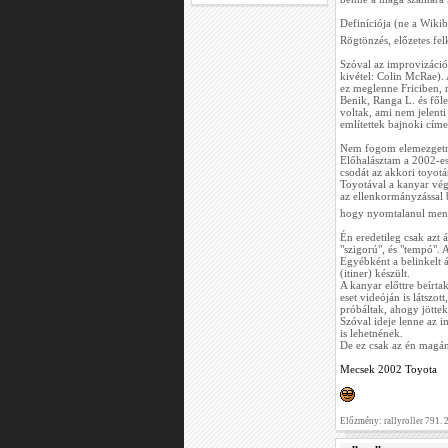
Definíciója (ne a Wikib
Rögtönzés, előzetes fel
Szóval az improvizáció
kivétel: Colin McRae).
ez meglenne Friciben, m
Benik, Ranga L. és fől
voltak, ami nem jelent
említettek bajnoki címeit
Nem fogom elemezgetni
Előhalásztam a 2002-es
csodát az akkori toyotá
Toyotával a kanyar végé
az ellenkormányzással 
hogy nyomtalanul ment e
Én eredetileg csak azt
"szigorú", és "tempó". A
Egyébként a belinkelt át
(itiner) készült.
A kanyar előttre beírt
eset videóján is látsz
próbáltak, ahogy jötte
Szóval ideje lenne az 
is lehetnének.
De ez csak az én magá
Mecsek 2002 Toyota
Előzmény: rallyroller 791.