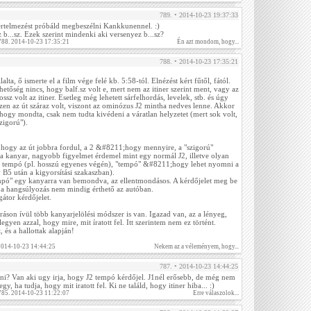
789. • 2014-10-23 19:37:33
rértelmezést próbáld megbeszélni Kankkunennel. :)
z b...sz. Ezek szerint mindenki aki versenyez b...sz?
 788. 2014-10-23 17:35:21
Én azt mondom, hogy...
788. • 2014-10-23 17:35:21
alta, ő ismerte el a film vége felé kb. 5:58-tól. Elnézést kért fűtől, fától.
hetőség nincs, hogy balf.sz volt e, mert nem az itiner szerint ment, vagy az
rossz volt az itiner. Esetleg még lehetett sárfelhordás, levelek, stb. és úgy
észen az út száraz volt, viszont az ominózus J2 mintha nedves lenne. Akkor
hogy mondta, csak nem tudta kivédeni a váratlan helyzetet (mert sok volt,
zigorú").
, hogy az út jobbra fordul, a 2 &#8211;hogy mennyire, a "szigorú"
 kanyar, nagyobb figyelmet érdemel mint egy normál J2, illetve olyan
a tempó (pl. hosszú egyenes végén), "tempó" &#8211;hogy lehet nyomni a
y B5 után a kigyorsítási szakaszban).
empó" egy kanyarra van bemondva, az ellentmondásos. A kérdőjelet meg be
 a hangsúlyozás nem mindig érthető az autóban.
átor kérdőjelet.
áson ívül több kanyarjelölési módszer is van. Igazad van, az a lényeg,
legyen azzal, hogy mire, mit íratott fel. Itt szerintem nem ez történt.
 és a hallottak alapján!
 2014-10-23 14:44:25
Nekem az a véleményem, hogy...
787. • 2014-10-23 14:44:25
eni? Van aki ugy irja, hogy J2 tempó kérdőjel. J1nél erősebb, de még nem
, ha tudja, hogy mit iratott fel. Ki ne találd, hogy itiner hiba... :)
 785. 2014-10-23 11:22:07
Erre válaszolok...