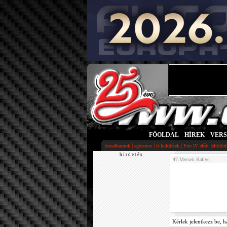
FŐOLDAL
|
HÍREK
|
VER
|
|
|
fotoalbumok
egysoros
ti küldtétek
Evo IV előtt feltöltö
h i r d e t é s
47.Mecsek Rallye
Kérlek jelentkezz be, h