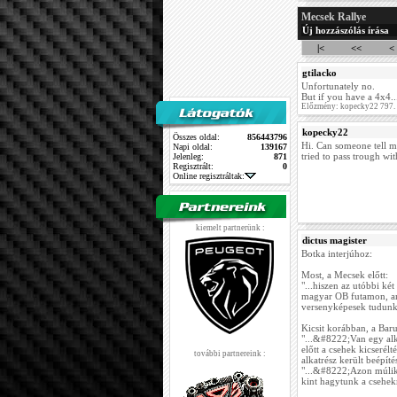
Mecsek Rallye
Új hozzászólás írása
|<
<<
<
gtilacko
Unfortunately no.
But if you have a 4x4..
Előzmény: kopecky22 797.
kopecky22
Összes oldal:
856443796
Hi. Can someone tell me
Napi oldal:
139167
tried to pass trough wit
Jelenleg:
871
Regisztrált:
0
Online regisztráltak:
kiemelt partnerünk :
dictus magister
Botka interjúhoz:
Most, a Mecsek előtt:
"...hiszen az utóbbi ké
magyar OB futamon, a
versenyképesek tudunk 
Kicsit korábban, a Bar
"...&#8222;Van egy alka
előtt a csehek kicserélt
további partnereink :
alkatrész került beépíté
"...&#8222;Azon múlik,
kint hagytunk a csehek