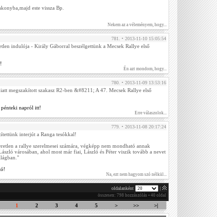
konyba,majd este vissza Bp.
Nekem az a véleményem, hogy...
781. • 2013-11-10 15:05:54
tlen indulója - Király Gáborral beszélgettünk a Mecsek Rallye első
!
Én azt mondom, hogy...
780. • 2013-11-09 13:53:16
iatt megszakított szakasz R2-ben &#8211; A 47. Mecsek Rallye első
pénteki napról itt!
Erre válaszolok...
779. • 2013-11-08 20:17:24
tettünk interjút a Ranga tesókkal!
retlen a rallye szerelmesei számára, végképp nem mondható annak
ászló városában, ahol most már fiai, László és Péter viszik tovább a nevet
lágban."
tó!
Na, ezt nem hagyom szó nélkül...
oldalanként
|
összesen: 798 hozzászólás • 40 oldal
1
2
3
4
5
>
>>
>|