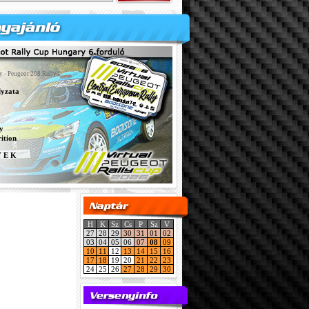
y - Peugeot 208 Rally4
lyzata
y
ition
Y E K
H
K
Sz
Cs
P
Sz
V
27
28
29
30
31
01
02
03
04
05
06
07
08
09
10
11
12
13
14
15
16
17
18
19
20
21
22
23
24
25
26
27
28
29
30