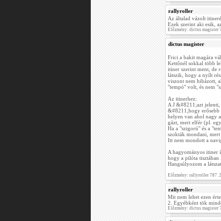
rallyroller
Az általad vázolt itine
Ezek szerint aki esik, a
Előzmény: dictus magister
dictus magister
Frici a bakit magára váll
Kettőnél sokkal több le
itiner szerint ment, de 
látszik, hogy a nyílt r
viszont nem hibázott, a
"tempó" volt, és nem "s
Az itinerhez:
A J &#8211;azt jelenti
&#8211;hogy erősebb a
helyen van ahol nagy 
gázt, mert elfér (pl. eg
Ha a "szigorú" és a "t
szokták mondani, mert
Itt nem mondott a navig
A hagyományos itiner ír
hogy a pilóta tisztában 
Hangsúlyozom a látszat,
Előzmény: rallyroller 787.
rallyroller
Mit nem lehet ezen ért
2. Egyébként tök mindegy
Előzmény: dictus magister