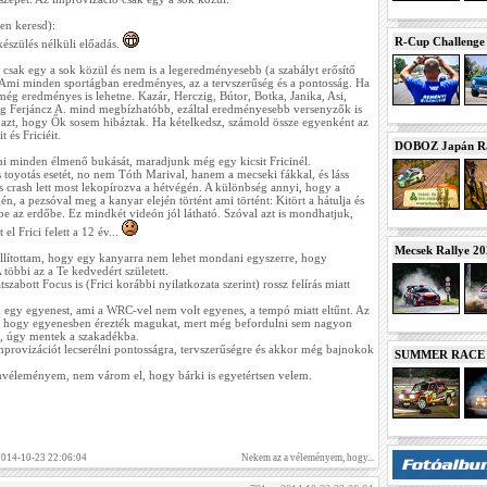
en keresd):
R-Cup Challeng
készülés nélküli előadás.
 csak egy a sok közül és nem is a legeredményesebb (a szabályt erősítő
 Ami minden sportágban eredményes, az a tervszerűség és a pontosság. Ha
ég eredményes is lehetne. Kazár, Herczig, Bútor, Botka, Janika, Asi,
eg Ferjáncz A. mind megbízhatóbb, ezáltal eredményesebb versenyzők is
i azt, hogy Ők sosem hibáztak. Ha kételkedsz, számold össze egyenként az
 és Friciéit.
DOBOZ Japán Ra
 minden élmenő bukását, maradjunk még egy kicsit Fricinél.
 toyotás esetét, no nem Tóth Marival, hanem a mecseki fákkal, és láss
s crash lett most lekopírozva a hétvégén. A különbség annyi, hogy a
n, a pezsóval meg a kanyar elején történt ami történt: Kitört a hátulja és
be az erdőbe. Ez mindkét videón jól látható. Szóval azt is mondhatjuk,
l Frici felett a 12 év...
Mecsek Rallye 2
 állítottam, hogy egy kanyarra nem lehet mondani egyszerre, hogy
 többi az a Te kedvedért született.
szabott Focus is (Frici korábbi nyilatkozata szerint) rossz felírás miatt
ak egy egyenest, ami a WRC-vel nem volt egyenes, a tempó miatt eltűnt. Az
ott, hogy egyenesben érezték magukat, mert még befordulni sem nagyon
k, úgy mentek a szakadékba.
improvizációt lecserélni pontosságra, tervszerűségre és akkor még bajnokok
SUMMER RACE N
nvéleményem, nem várom el, hogy bárki is egyetértsen velem.
 2014-10-23 22:06:04
Nekem az a véleményem, hogy...