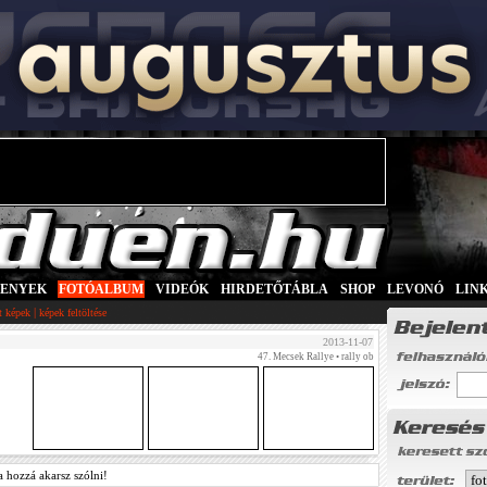
SENYEK
|
FOTÓALBUM
|
VIDEÓK
|
HIRDETŐTÁBLA
|
SHOP
|
LEVONÓ
|
LIN
|
tt képek
képek feltöltése
2013-11-07
47. Mecsek Rallye
• rally ob
a hozzá akarsz szólni!