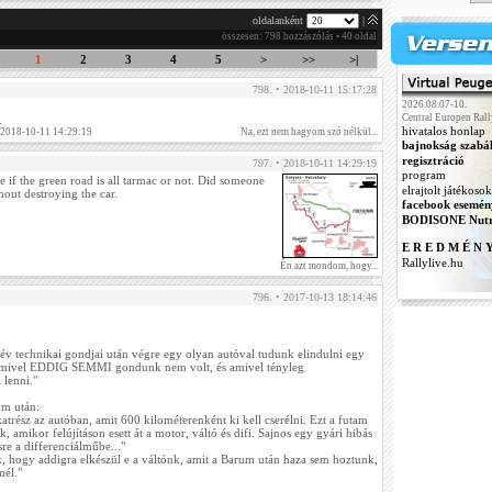
oldalanként
|
összesen: 798 hozzászólás • 40 oldal
1
2
3
4
5
>
>>
>|
798. • 2018-10-11 15:17:28
2026.08.07-10.
Central Europen Rall
.
hivatalos honlap
 2018-10-11 14:29:19
Na, ezt nem hagyom szó nélkül...
bajnokság szabá
regisztráció
797. • 2018-10-11 14:29:19
program
 if the green road is all tarmac or not. Did someone
elrajtolt játékosok
hout destroying the car.
facebook esemén
BODISONE Nutr
E R E D M É N 
Rallylive.hu
Én azt mondom, hogy...
796. • 2017-10-13 18:14:46
t év technikai gondjai után végre egy olyan autóval tudunk elindulni egy
mivel EDDIG SEMMI gondunk nem volt, és amivel tényleg
lenni."
um után:
trész az autóban, amit 600 kilométerenként ki kell cserélni. Ezt a futam
ék, amikor felújításon esett át a motor, váltó és difi. Sajnos egy gyári hibás
sre a differenciálműbe..."
 hogy addigra elkészül e a váltónk, amit a Barum után haza sem hoztunk,
nél."