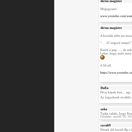
dictus magister
Mégegyszer:
www.youtube.com/wat
dictus magister
A borulás előtt azt mon
". . . J2 szigorú tempó"
Kinek a pap. . ., de n
Lehet, hogy azért annyir
4:50-től
https://www.youtube.
DuEn
Pécsi képek kint... egy
Az irigyeknek további 
zoka
Tudja valaki, hogy Kaz
Előzmény: racsi69 782. 20
racsi69
Péntek dél körüli Bp-i