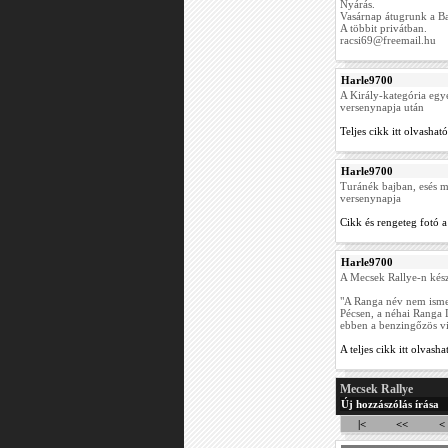
Nyárás.
Vasárnap átugrunk a Ba
A többit privátban.
racsi69@freemail.hu
Harle9700
A Király-kategória egye
versenynapja után
Teljes cikk itt olvasható
Harle9700
Turánék bajban, esés m
versenynapja
Cikk és rengeteg fotó a 
Harle9700
A Mecsek Rallye-n készí
"A Ranga név nem isme
Pécsen, a néhai Ranga L
ebben a benzingőzös vi
A teljes cikk itt olvasha
Mecsek Rallye
Új hozzászólás írása
|<
<<
<