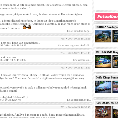
n teszteltünk. A difi adta meg magát, így a teszt tökéletesre sikerült, hisz
en menjen tönkre valami."
egy versenyképes autótok van, és sikert értetek el Horvátországban.
, a fenti idézetek tükrében, itt lenne az ideje a marketingesetek
dótok) lecserélésének is. Amit most nyomtok, az már régen lejárt stílus és
DOBOZ Sardegna 
ezen a fronton is...
Én azt mondom, hogy...
795. • 2014-10-25 18:25:15
k nem sok köze van egymáshoz...
 792. 2014-10-24 16:50:43
Na, ezt nem hagyom szó nélkül...
METABOND Kupa 
794. • 2014-10-25 17:41:43
 neki a vizen...
 786. 2014-10-23 11:39:37
Erre válaszolok...
793. • 2014-10-25 13:12:50
a-borsa az improvizáció -ahogy Te állítod- akkor vajon mi a csudának
Drift Kings Summe
lyát felírni? Miért nem "élvezik" a rögtönzés összes szépségét verseny
fölsorolt versenyzők is csak a pillanatnyi helyzetmegoldó készségüknek
Bajnok-címet?
n emlegeted KKK-val? ;)
 2014-10-23 22:06:04
Én azt mondom, hogy...
AUTOCROSS EB 2
792. • 2014-10-24 16:50:43
gét illetően. A rallye-ban pont az a szép, hogy mindenki megtalálhatja
zépet. Az improvizáció csak egy a sok közül.