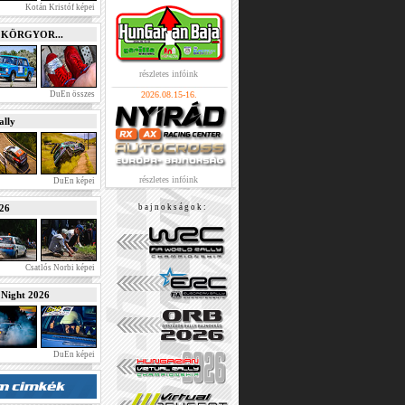
Kotán Kristóf képei
e KÖRGYOR...
részletes infóink
DuEn összes
2026.08.15-16.
lly
részletes infóink
DuEn képei
026
b a j n o k s á g o k :
Csatlós Norbi képei
ight 2026
DuEn képei