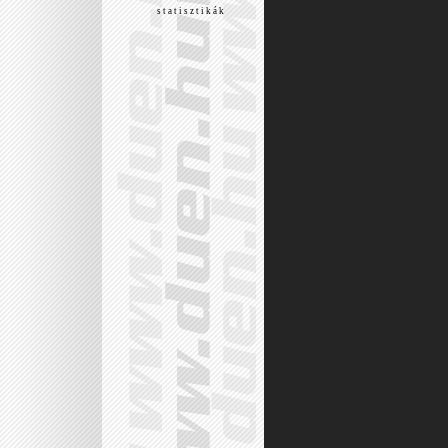
s t a t i s z t i k á k