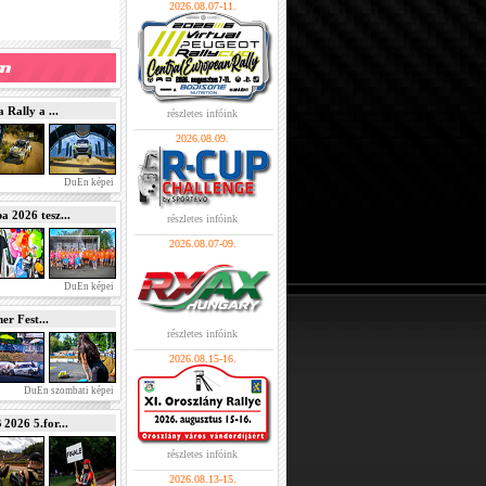
2026.08.07-11.
Rally a ...
részletes infóink
2026.08.09.
DuEn képei
2026 tesz...
részletes infóink
2026.08.07-09.
DuEn képei
r Fest...
részletes infóink
2026.08.15-16.
DuEn szombati képei
026 5.for...
részletes infóink
2026.08.13-15.