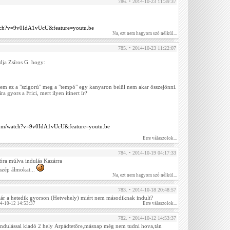
786. • 2014-10-23 11:39:37
ch?v=9v0IdA1vUcU&feature=youtu.be
Na, ezt nem hagyom szó nélkül...
785. • 2014-10-23 11:22:07
dja Zsíros G. hogy:
ekem ez a "szigorú" meg a "tempó" egy kanyaron belül nem akar összejönni.
a gyors a Frici, mert ilyen itinert ír?
com/watch?v=9v0IdA1vUcU&feature=youtu.be
Erre válaszolok...
784. • 2014-10-19 04:17:33
 óra múlva indulás Kazárra
szép álmokat...
Na, ezt nem hagyom szó nélkül...
783. • 2014-10-18 20:48:57
ár a hetedik gyorson (Hetvehely) miért nem másodiknak indult?
14-10-12 14:53:37
Erre válaszolok...
782. • 2014-10-12 14:53:37
 indulással kiadó 2 hely Árpádtetőre,másnap még nem tudni hova,tán