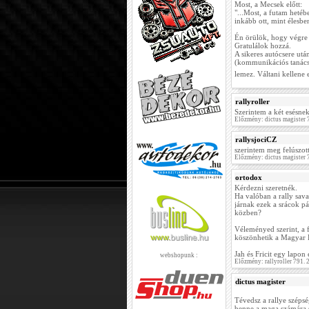
Most, a Mecsek előtt:
"...Most, a futam hetébe
inkább ott, mint élesb
Én örülök, hogy végre 
Gratulálok hozzá.
A sikeres autócsere után
(kommunikációs tanácsa
lemez. Váltani kellene 
rallyroller
Szerintem a két esésne
Előzmény: dictus magister
rallysjociCZ
szerintem meg felúszott
Előzmény: dictus magister
ortodox
Kérdezni szeretnék.
Ha valóban a rally sav
járnak ezek a srácok pá
közben?
Véleményed szerint, a 
köszönhetik a Magyar 
Jah és Fricit egy lapo
webshopunk :
Előzmény: rallyroller 791.
dictus magister
Tévedsz a rallye szépsé
benne a maga számára s