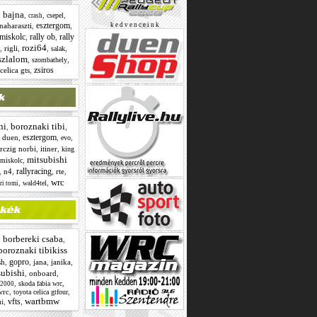
bajna
,
,
,
,
csepel
crash
esztergom
naharaszti
,
,
k e d v e n c e i n k
miskolc
rally ob
rally
,
,
rozi64
,
rigli
,
,
,
salak
szlalom
,
,
szombathely
zsiros
celica gts
,
ni
boroznaki tibi
,
,
esztergom
,
duen
,
,
,
evo
rczig norbi
,
itiner
,
king
mitsubishi
,
miskolc
rallyracing
,
n4
,
,
rte
,
wrc
,
,
wald4tel
ri tomi
borbereki csaba
,
,
boroznaki tibikiss
gopro
sh
,
,
jana
,
janika
,
subishi
,
onboard
,
,
,
skoda fabia wrc
s2000
wrc
,
,
toyota celica gtfour
wartbmw
vfts
,
,
mi