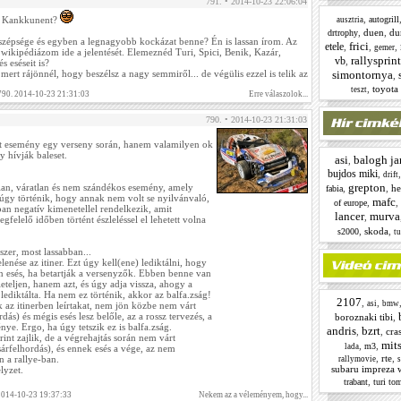
791. • 2014-10-23 22:06:04
,
s Kankkunent?
autogrill
ausztria
,
duen
,
du
drtrophy
 szépsége és egyben a legnagyobb kockázat benne? Én is lassan írom. Az
frici
etele
,
,
,
gemer
wikipédiázom ide a jelentését. Elemeznéd Turi, Spici, Benik, Kazár,
rallysprint
vb
,
s eséseit is?
ert rájönnél, hogy beszélsz a nagy semmiről... de végülis ezzel is telik az
simontornya
,
,
toyota 
teszt
 790. 2014-10-23 21:31:03
Erre válaszolok...
790. • 2014-10-23 21:31:03
tt esemény egy verseny során, hanem valamilyen ok
 hívják baleset.
asi
balogh ja
,
bujdos miki
,
drift
grepton
tlan, váratlan és nem szándékos esemény, amely
,
,
he
fabia
 úgy történik, hogy annak nem volt se nyilvánvaló,
mafc
,
,
of europe
ában negatív kimenetellel rendelkezik, amit
lancer
murva
,
gfelelő időben történt észleléssel el lehetett volna
,
skoda
,
s2000
tu
er, most lassabban...
lenése az itiner. Ezt úgy kell(ene) lediktálni, hogy
n esés, ha betartják a versenyzők. Ebben benne van
leteljen, hanem azt, és úgy adja vissza, ahogy a
 lediktálta. Ha nem ez történik, akkor az balfa.zság!
2107
,
,
asi
bmw
 az itinerben leírtakat, nem jön közbe nem várt
ás) és mégis esés lesz belőle, az a rossz tervezés, a
boroznaki tibi
,
nye. Ergo, ha úgy tetszik ez is balfa.zság.
andris
bzrt
,
,
cra
int zajlik, de a végrehajtás során nem várt
mit
,
,
m3
lada
sárfelhordás), és ennek esés a vége, az nem
,
rte
,
n a rallye-ban.
rallymovie
subaru impreza 
lyzet.
,
trabant
turi to
 2014-10-23 19:37:33
Nekem az a véleményem, hogy...