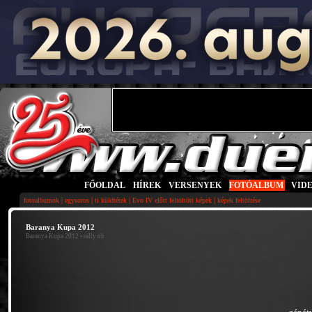
FŐOLDAL
|
HÍREK
|
VERSENYEK
|
FOTÓALBUM
|
VID
|
|
|
|
fotoalbumok
egysoros
ti küldtétek
Evo IV előtt feltöltött képek
képek feltöltése
Baranya Kupa 2012
Baranya Kupa 2012
• rally ob