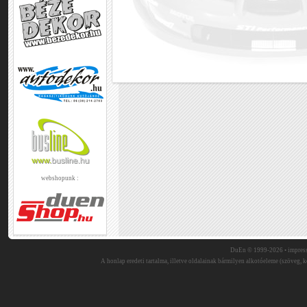
webshopunk :
DuEn © 1999-2026 •
impres
A honlap eredeti tartalma, illetve oldalainak bármilyen alkotóeleme (szöveg, ké