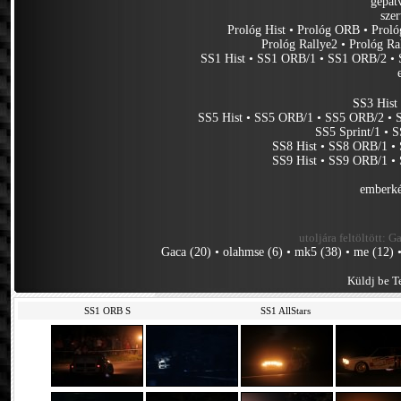
gépát
sze
Prológ Hist
•
Prológ ORB
•
Prol
Prológ Rallye2
•
Prológ Ra
SS1 Hist
•
SS1 ORB/1
•
SS1 ORB/2
•
SS3 Hist
SS5 Hist
•
SS5 ORB/1
•
SS5 ORB/2
•
SS5 Sprint/1
•
S
SS8 Hist
•
SS8 ORB/1
•
SS9 Hist
•
SS9 ORB/1
•
emberké
utoljára feltöltött:
Ga
Gaca (20)
•
olahmse (6)
•
mk5 (38)
•
me (12)
Küldj be Te
SS1 ORB S
SS1 AllStars