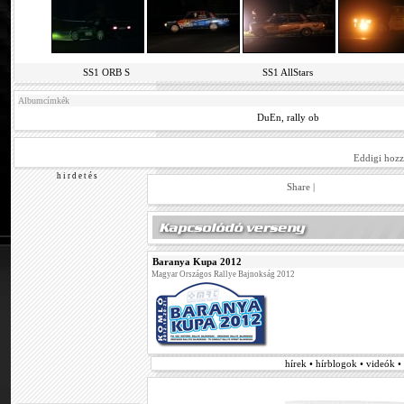
SS1 ORB S
SS1 AllStars
Albumcímkék
DuEn
,
rally ob
Eddigi hozz
h i r d e t é s
Share
|
Baranya Kupa 2012
Magyar Országos Rallye Bajnokság 2012
hírek • hírblogok • videók 