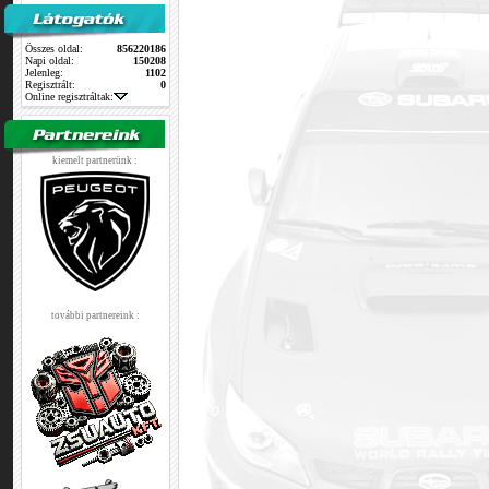
Összes oldal:
856220186
Napi oldal:
150208
Jelenleg:
1102
Regisztrált:
0
Online regisztráltak:
kiemelt partnerünk :
további partnereink :