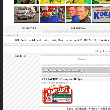
esti szerviz/1
esti szerviz/2
Albumcímkék
Bükfürdő
,
Daniel Fessl
,
DuEn
,
Etele
,
Maurizio Barzaghi
,
PiriRC
,
SRTH
,
Törőcsik Z
Eddigi hozzá
h i r d e t é s
Share
|
KARPACKIE - Groupama Rallye
Magyar Rallye Bajnokság 2010
hírek • hírblogok • videók • fotóalb