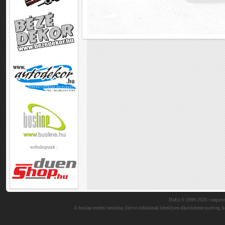
webshopunk :
DuEn © 1999-2026 •
impres
A honlap eredeti tartalma, illetve oldalainak bármilyen alkotóeleme (szöveg, ké