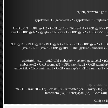
sajtótájékoztató
•
golf
gépátvétel /1
•
gépátvétel /2
•
gépátvétel /3
•
rajtcere
ORB gy1/1
•
ORB gy1/2
•
ORB gy1/3
•
ORB gy1/4
•
ORB gy1/5
•
R
gy4/1
•
ORB gy4/2
•
gyűjtő
•
ORB gy5/1
•
ORB gy5/2
•
ORB gy5/3
•
e
RTE gy1/1
•
RTE gy1/2
•
RTE gy1/3
•
ORB gy7/1
•
ORB gy7/2
•
ORB 
gy4/2
•
RTE gy4/3
•
ORB gy10/1
•
ORB gy10/2
•
emberkék
csütörtöki teszt
•
csütörtöki emberkék
•
pénteki gépátvétel
•
pé
emberkék/2
•
ORB szombat/1
•
ORB szombat/2
•
ORB szombat
emberkék
•
ORB vasárnap/1
•
ORB vasárnap/2
•
RTE vasárnap/1
•
R
utoljára feltöltött
me (1)
•
szaki206 (12)
•
cmax (9)
•
retrodster (24)
•
zozzy (16)
•
R
mrobifoto (34)
•
Feherjapan (33)
•
Gaca (40)
Küldj be Te