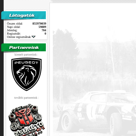
Összes oldal:
855970039
Napi oldal:
59889
Jelenleg:
704
Regisztrált:
0
Online regisztráltak:
kiemelt partnerünk :
további partnereink :