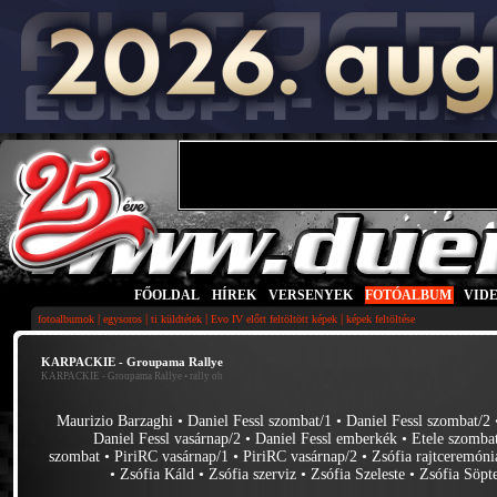
FŐOLDAL
|
HÍREK
|
VERSENYEK
|
FOTÓALBUM
|
VID
|
|
|
|
fotoalbumok
egysoros
ti küldtétek
Evo IV előtt feltöltött képek
képek feltöltése
KARPACKIE - Groupama Rallye
KARPACKIE - Groupama Rallye
• rally ob
Maurizio Barzaghi
•
Daniel Fessl szombat/1
•
Daniel Fessl szombat/2
Daniel Fessl vasárnap/2
•
Daniel Fessl emberkék
•
Etele szomba
szombat
•
PiriRC vasárnap/1
•
PiriRC vasárnap/2
•
Zsófia rajtceremóni
•
Zsófia Káld
•
Zsófia szerviz
•
Zsófia Szeleste
•
Zsófia Söp