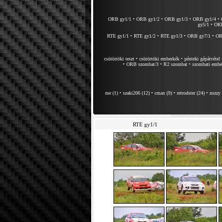
ORB gy1/1
•
ORB gy1/2
•
ORB gy1/3
•
ORB gy1/4
•
gy5/1
•
ORB
RTE gy1/1
•
RTE gy1/2
•
RTE gy1/3
•
ORB gy7/1
•
OR
csütörtöki teszt
•
csütörtöki emberkék
•
pénteki gépátvétel
•
ORB szombat/3
•
R2 szombat
•
szombati embe
me (1)
•
szaki206 (12)
•
cmax (9)
•
retrodster (24)
•
zozzy 
RTE gy1/1