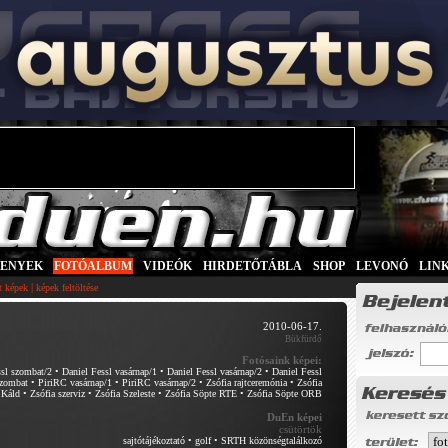
SENYEK
|
FOTÓALBUM
|
VIDEÓK
|
HIRDETŐTÁBLA
|
SHOP
|
LEVONÓ
|
LIN
|
tt képek
képek feltöltése
2010-06-17.
Bükfürdő
Fotósaink képei:
ssl szombat/2
•
Daniel Fessl vasárnap/1
•
Daniel Fessl vasárnap/2
•
Daniel Fessl
zombat
•
PiriRC vasárnap/1
•
PiriRC vasárnap/2
•
Zsófia rajtceremónia
•
Zsófia
 Káld
•
Zsófia szerviz
•
Zsófia Szeleste
•
Zsófia Söpte RTE
•
Zsófia Söpte ORB
DuEn képei
csütörtök
sajtótájékoztató
•
golf
•
SRTH közönségtalálkozó