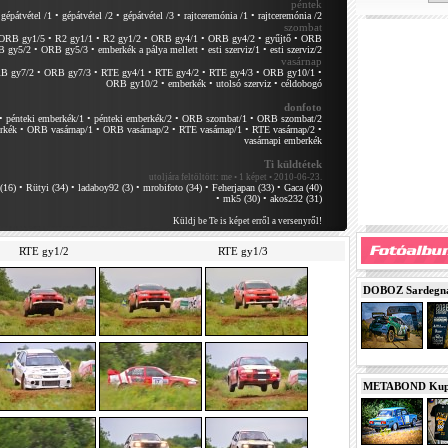
péntek
gépátvétel /1
•
gépátvétel /2
•
gépátvétel /3
•
rajtceremónia /1
•
rajtceremónia /2
szombat
ORB gy1/5
•
R2 gy1/1
•
R2 gy1/2
•
ORB gy4/1
•
ORB gy4/2
•
gyűjtő
•
ORB
 gy5/2
•
ORB gy5/3
•
emberkék a pálya mellett
•
esti szerviz/1
•
esti szerviz/2
vasárnap
B gy7/2
•
ORB gy7/3
•
RTE gy4/1
•
RTE gy4/2
•
RTE gy4/3
•
ORB gy10/1
•
ORB gy10/2
•
emberkék
•
utolsó szerviz
•
céldobogó
donfoto
•
pénteki emberkék/1
•
pénteki emberkék/2
•
ORB szombat/1
•
ORB szombat/2
rkék
•
ORB vasárnap/1
•
ORB vasárnap/2
•
RTE vasárnap/1
•
RTE vasárnap/2
•
vasárnapi emberkék
Ti küldtétek
utoljára feltöltött:
me • 1 képet • 2010-06-23.
(16)
•
Rütyi (34)
•
ladaboy92 (3)
•
mrobifoto (34)
•
Feherjapan (33)
•
Gaca (40)
•
mk5 (30)
•
akos232 (31)
Küldj be Te is képet erről a versenyről!
RTE gy1/2
RTE gy1/3
DOBOZ Sardegna 
METABOND Kupa 