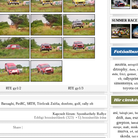
SUMMER RACE N
ausztria
,
autogril
drtrophy
,
,
duen
,
frici
,
gemer
,
etele
rallysprin
vb
,
simontornya
,
szl
toyota ce
RTE gy1/2
RTE gy1/3
 Barzaghi
,
PiriRC
,
SRTH
,
Törőcsik Zsófia
,
donfoto
,
golf
,
rally ob
asi
,
,
bo
balogh jani
Kapcsolt fórum:
Szombathely Rallye
drift
es
Eddigi hozzászólások (323)
•
Új hozzászólás írása
,
,
duen
grepton
,
hercz
,
,
misk
Share
|
mafc
europe
murva
,
,
n4
ra
skoda
,
turi 