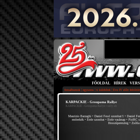
FŐOLDAL
|
HÍREK
|
VER
|
|
|
fotoalbumok
egysoros
ti küldtétek
Evo IV előtt feltöltö
KARPACKIE - Groupama Rallye
KARPACKIE - Groupama Rallye
• rally ob
Maurizio Barzaghi
•
Daniel Fessl szombat/1
•
Daniel Fe
emberkék
•
Etele szombat
•
Etele vasárnap
•
PiriRC s
Hosszúpereszteg
•
Zsófia