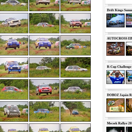
Drift Kings Summe
AUTOCROSS EB 2
R-Cup Challeng
DOBOZ Japán Ra
Mecsek Rallye 2