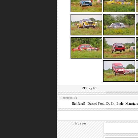
RTE gy1/1
Albumcímkék
Bükfürdő
,
Daniel Fessl
,
DuEn
,
Etele
,
Maurizio
h i r d e t é s