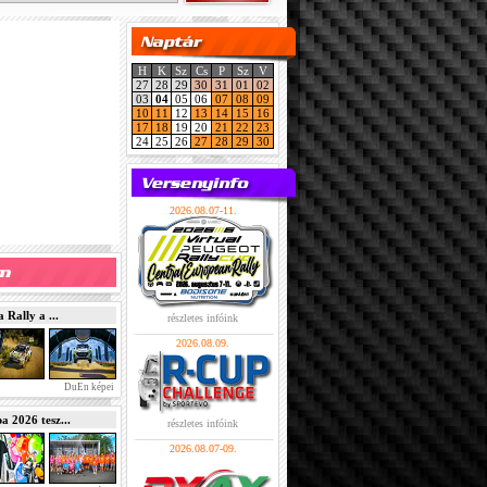
H
K
Sz
Cs
P
Sz
V
27
28
29
30
31
01
02
03
04
05
06
07
08
09
10
11
12
13
14
15
16
17
18
19
20
21
22
23
24
25
26
27
28
29
30
2026.08.07-11.
Rally a ...
részletes infóink
2026.08.09.
DuEn képei
2026 tesz...
részletes infóink
2026.08.07-09.