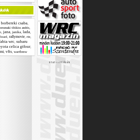
borbereki csaba
,
,
,
oroznaki tibikiss andris
jana
lada
o
,
,
janika
,
,
rallymovie
,
,
rte
,
board
fabia wrc
subaru
,
oyota celica gtfour
,
vfts
omi
,
,
wartbmw
s t a t i s z t i k á k