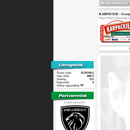
KARPACKIE - Group
Magyar Rallye Bajnokság 
Összes oldal:
855959022
Napi oldal:
48872
Jelenleg:
921
Regisztrált:
0
Online regisztráltak:
kiemelt partnerünk :