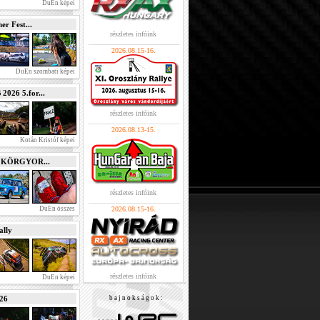
DuEn képei
r Fest...
részletes infóink
2026.08.15-16.
DuEn szombati képei
026 5.for...
részletes infóink
2026.08.13-15.
Kotán Kristóf képei
e KÖRGYOR...
részletes infóink
DuEn összes
2026.08.15-16.
lly
részletes infóink
DuEn képei
026
b a j n o k s á g o k :