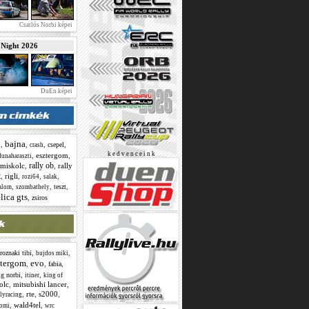
Csatlós Norbi képei
ight 2026
DuEn képei
bajna
,
,
,
,
csepel
l
crash
k e d v e n c e i n k
,
esztergom
,
dunaharaszti
rally ob
miskolc
,
,
rally
t
,
rigli
,
,
,
rozi64
salak
,
,
,
teszt
alom
szombathely
lica gts
,
zsiros
,
,
roznaki tibi
bujdos miki
ztergom
evo
,
,
,
fabia
,
,
ig norbi
itiner
king of
olc
,
mitsubishi lancer
,
,
rte
,
s2000
,
llyracing
,
wald4tel
,
tomi
wrc