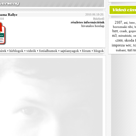
ama Rallye
2010.06.18-20.
2010
Bükfürdő
részletes információink
2107
,
asi
,
bmw
hivatalos honlap
boroznaki tibi
,
b
bzrt
,
crash
,
gopr
m3
,
,
mitsubishi
on
skoda 
,
s2000
impreza wrc
t
,
turi t
trabant
,
hírek • hírblogok • videók • fotóalbumok • sajtóanyagok • fórum • blogok