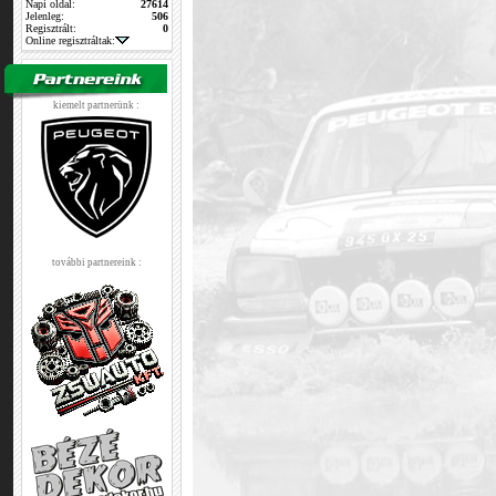
Napi oldal:
27614
Jelenleg:
506
Regisztrált:
0
Online regisztráltak:
kiemelt partnerünk :
további partnereink :