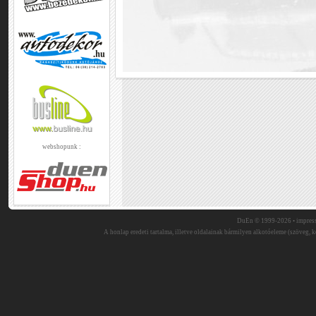
webshopunk :
DuEn © 1999-2026 •
impres
A honlap eredeti tartalma, illetve oldalainak bármilyen alkotóeleme (szöveg, ké