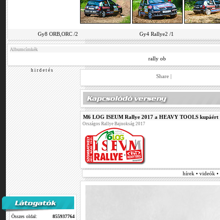
Gy8 ORB,ORC /2
Gy4 Rallye2 /1
Albumcímkék
rally ob
h i r d e t é s
Share
|
M6 LOG ISEUM Rallye 2017 a HEAVY TOOLS kupáért
Országos Rallye Bajnokság 2017
hírek • videók 
Összes oldal:
855937764