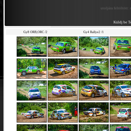
utoljára feltöltött:
Küldj be Te
Gy8 ORB,ORC /2
Gy4 Rallye2 /1