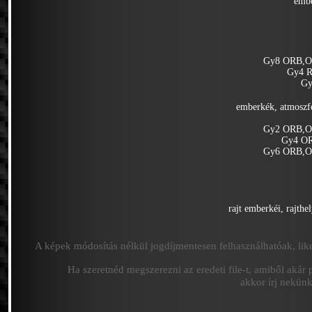
embe
Gy8 ORB,O
Gy4 R
Gy
emberkék, atmoszf
Gy2 ORB,O
Gy4 O
Gy6 ORB,O
rajt emberkéi, rajthe
A képek módosítás nélkül jogdíjmentesen felhasználhatóak, like
Ha szeretnéd megszerezni az eredeti file-t, amiből akár 
akkor írj nekün