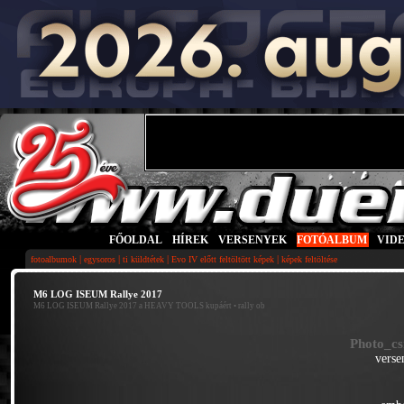
FŐOLDAL
|
HÍREK
|
VERSENYEK
|
FOTÓALBUM
|
VID
|
|
|
|
fotoalbumok
egysoros
ti küldtétek
Evo IV előtt feltöltött képek
képek feltöltése
M6 LOG ISEUM Rallye 2017
M6 LOG ISEUM Rallye 2017 a HEAVY TOOLS kupáért
• rally ob
Photo_cs
verse