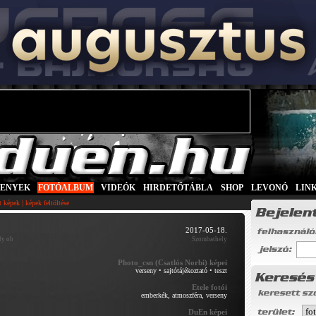
SENYEK
|
FOTÓALBUM
|
VIDEÓK
|
HIRDETŐTÁBLA
|
SHOP
|
LEVONÓ
|
LIN
|
tt képek
képek feltöltése
2017-05-18.
ly ob
Szombathely
Photo_csn (Csatlós Norbi) képei
verseny
•
sajtótájékoztató
•
teszt
Etele fotói
emberkék, atmoszféra, verseny
DuEn képei