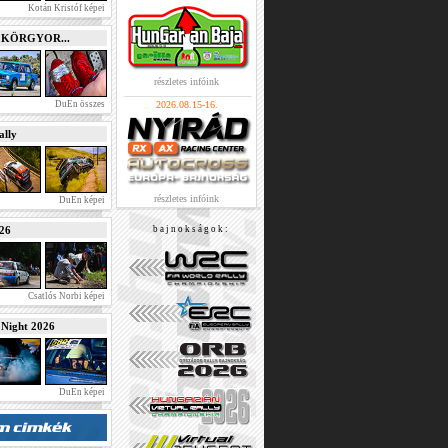
Kotán Kristóf képei
e KÖRGYOR...
részletes infóink
DuEn összes
2026.08.15-16.
lly
részletes infóink
DuEn képei
026
b a j n o k s á g o k :
Csatlós Norbi képei
ight 2026
DuEn képei