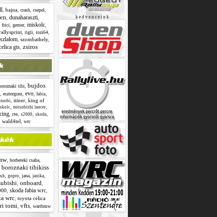
ll
,
bajna
,
,
,
crash
csepel
en
dunaharaszti
,
,
k e d v e n c e i n k
miskolc
,
,
,
,
frici
gemer
rallysprint
,
,
,
rigli
rozi64
szlalom
,
szombathely
,
zsiros
celica gts
,
bujdos
,
oroznaki tibi
evo
,
,
,
,
esztergom
fabia
,
itiner
,
king of
 norbi
,
,
skolc
mitsubishi lancer
acing
,
rte
,
,
,
s2000
skoda
,
wald4tel
,
wrc
mw
,
,
borbereki csaba
boroznaki tibikiss
,
,
,
,
,
jana
ash
gopro
janika
subishi
onboard
,
,
skoda fabia wrc
000
,
,
za wrc
,
toyota celica
ri tomi
vfts
,
,
wartbmw