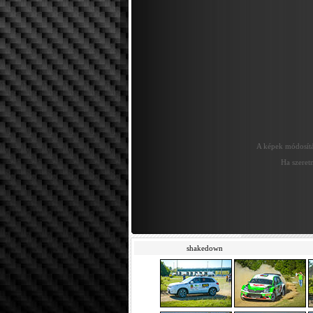
A képek módosítás
Ha szeretn
shakedown