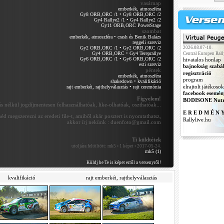
vasárnap
emberkék, atmoszféra
Gy8 ORB,ORC /1
•
Gy8 ORB,ORC /2
Gy4 Rallye2 /1
•
Gy4 Rallye2 /2
Gy11 ORB,ORC PowerStage
szombat
emberkék, atmoszféra
•
crash és Benik Balázs
reggeli szerviz
Gy2 ORB,ORC /1
•
Gy2 ORB,ORC /2
2026.08.07-10.
Gy4 ORB,ORC
•
Gy4 Tereprallye
Central Europen Rall
Gy6 ORB,ORC /1
•
Gy6 ORB,ORC /2
hivatalos honlap
esti szerviz
bajnokság szabá
péntek
regisztráció
emberkék, atmoszféra
program
shakedown
•
kvalifikáció
elrajtolt játékosok
rajt emberkéi, rajthelyválasztás
•
rajt ceremónia
facebook esemén
Figyelem!
BODISONE Nutr
 nélkül jogdíjmentesen felhasználhatóak, like-olhatóak, oszthatóak...
E R E D M É N 
éd megszerezni az eredeti file-t, amiből akár posztert is nyomtathatsz,
Rallylive.hu
akkor írj nekünk : duenfoto@gmail.com
Ti küldtétek
utoljára feltöltött:
mk5 • 1 képet • 2017-05-24.
mk5 (1)
Küldj be Te is képet erről a versenyről!
kvalifikáció
rajt emberkéi, rajthelyválasztás