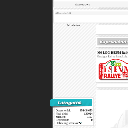
shakedown
Albumcímkék
h i r d e t é s
M6 LOG ISEUM Rall
Országos Rallye Bajnokság
Összes oldal:
856434653
Napi oldal:
130024
Jelenleg:
1107
Regisztrált:
0
Online regisztráltak: