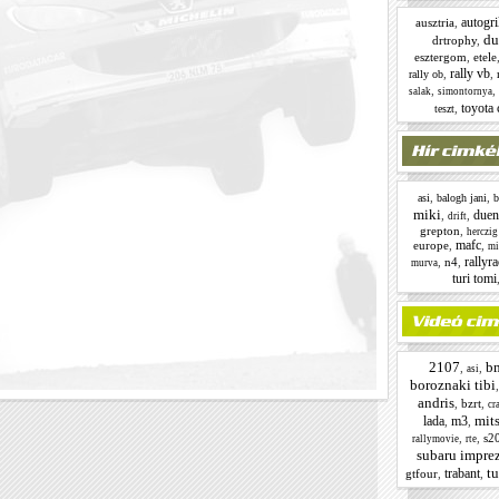
autogri
ausztria
,
du
drtrophy
,
esztergom
,
etele
rally vb
,
,
rally ob
,
,
salak
simontornya
toyota 
,
teszt
,
,
asi
balogh jani
b
miki
duen
,
,
drift
grepton
,
herczig
mafc
europe
,
,
mi
rallyr
,
n4
,
murva
turi tomi
2107
b
,
,
asi
boroznaki tibi
andris
,
bzrt
,
cr
mit
lada
m3
,
,
,
,
s2
rallymovie
rte
subaru impre
tu
trabant
gtfour
,
,