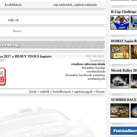
kvalifikáció
rajt emberkéi, rajthelyválasztás
R-Cup Challeng
rally ob
Share
|
DOBOZ Japán Ra
ye 2017 a HEAVY TOOLS kupáért
2017.05.19-21.
 2017
Szombathely
részletes információink
hivatalos honlap
Mecsek Rallye 2
versenykiírás
hivatalos facebook esemény
eredmények
hírek • videók • fotóalbumok • sajtóanyagok • fórum
SUMMER RACE N