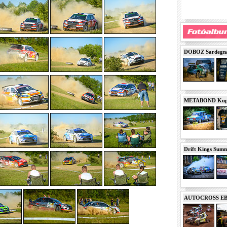
DOBOZ Sardegna 
METABOND Kupa 
Drift Kings Summe
AUTOCROSS EB 2