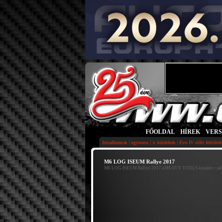
FŐOLDAL
|
HÍREK
|
VER
|
|
|
fotoalbumok
egysoros
ti küldtétek
Evo IV előtt feltöltö
M6 LOG ISEUM Rallye 2017
M6 LOG ISEUM Rallye 2017 a HEAVY TOOLS kupáért
• ral