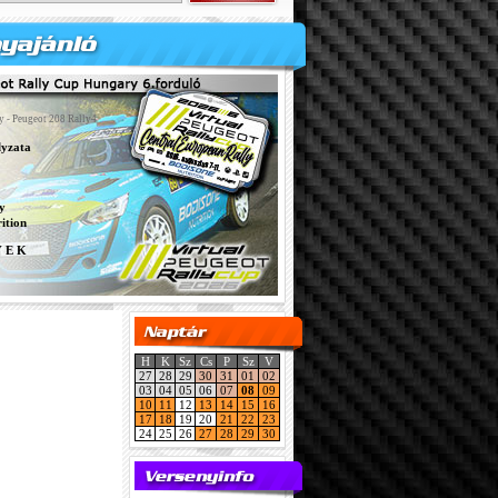
y - Peugeot 208 Rally4
lyzata
y
ition
Y E K
H
K
Sz
Cs
P
Sz
V
27
28
29
30
31
01
02
03
04
05
06
07
08
09
10
11
12
13
14
15
16
17
18
19
20
21
22
23
24
25
26
27
28
29
30