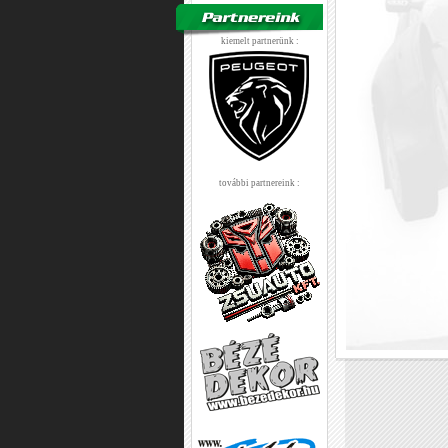
kiemelt partnerünk :
további partnereink :