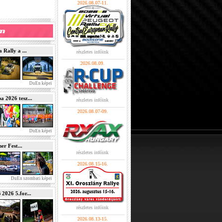
2026.08.07-11.
Rally a ...
részletes infóink
2026.08.09.
DuEn képei
2026 tesz...
részletes infóink
2026.08.07-09.
DuEn képei
r Fest...
részletes infóink
2026.08.15-16.
DuEn szombati képei
026 5.for...
részletes infóink
2026.08.13-15.