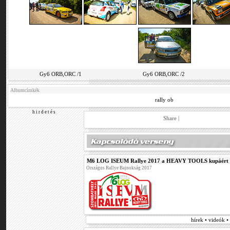
Gy6 ORB,ORC /1
Gy6 ORB,ORC /2
Albumcímkék
rally ob
h i r d e t é s
Share
|
M6 LOG ISEUM Rallye 2017 a HEAVY TOOLS kupáért
Országos Rallye Bajnokság 2017
hírek • videók 