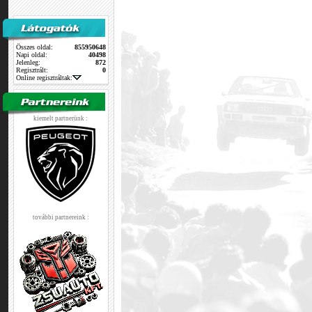
Összes oldal:
855950648
Napi oldal:
40498
Jelenleg:
872
Regisztrált:
0
Online regisztráltak:
kiemelt partnerünk :
további partnereink :