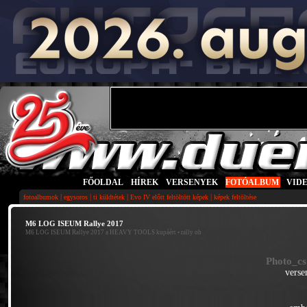
FŐOLDAL
|
HÍREK
|
VERSENYEK
|
FOTÓALBUM
|
VID
|
|
|
|
fotoalbumok
egysoros
ti küldtétek
Evo IV előtt feltöltött képek
képek feltöltése
M6 LOG ISEUM Rallye 2017
M6 LOG ISEUM Rallye 2017 a HEAVY TOOLS kupáért
• rally ob
Photo_cs
verse