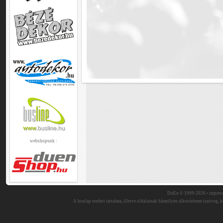
webshopunk :
DuEn © 1999-2026 •
impres
A honlap eredeti tartalma, illetve oldalainak bármilyen alkotóeleme (szöveg, ké