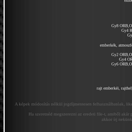
embe
Gy8 ORB,O
Gy4 R
Gy
emberkék, atmoszf
Gy2 ORB,O
Gy4 O
Gy6 ORB,O
rajt emberkéi, rajthe
A képek módosítás nélkül jogdíjmentesen felhasználhatóak, like
Ha szeretnéd megszerezni az eredeti file-t, amiből akár 
akkor írj nekün