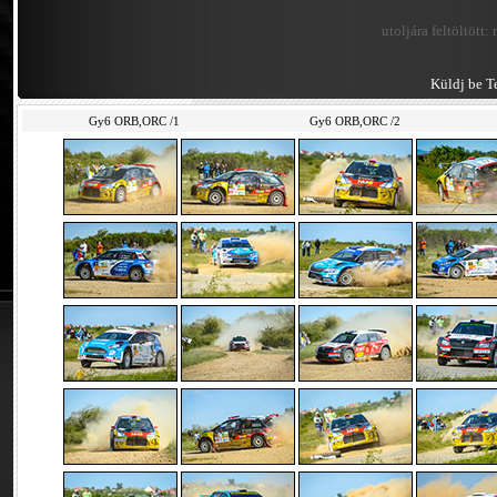
utoljára feltöltött:
Küldj be Te
Gy6 ORB,ORC /1
Gy6 ORB,ORC /2