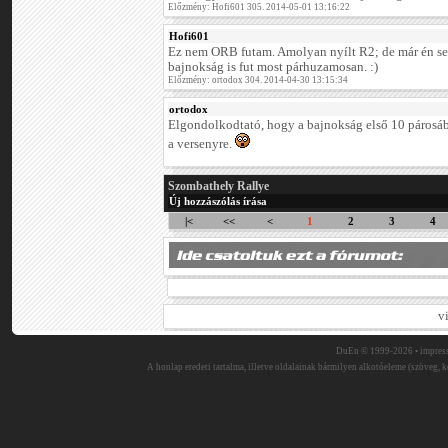
Előzmény: Hofi601 305. 2014-05-01 13:16:22
Hofi601
Ez nem ORB futam. Amolyan nyílt R2; de már én s
bajnokság is fut most párhuzamosan. :)
Előzmény: ortodox 304. 2014-04-30 13:15:34
ortodox
Elgondolkodtató, hogy a bajnokság első 10 párosábó
a versenyre.
Szombathely Rallye
Új hozzászólás írása
|<
<<
<
1
2
3
4
v
DuEn © 1999-2026 •
impres
A honlap eredeti tartalma, illetve oldalainak bármilyen alkotóeleme (szöveg, ké