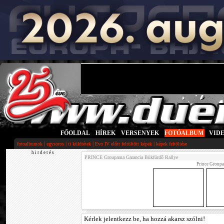
FŐOLDAL
|
HÍREK
|
VERSENYEK
|
FOTÓALBUM
|
VID
|
|
|
|
fotoalbumok
egysoros
ti küldtétek
Evo IV előtt feltöltött képek
képek feltöltése
h i r d e t é s
PRINCE Groupama Garancia Bükfürdő Rallye
Prince Groupa
Kérlek jelentkezz be, ha hozzá akarsz szólni!