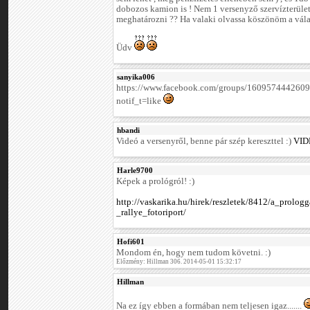
dobozos kamion is ! Nem 1 versenyző szervízterüle
meghatározni ?? Ha valaki olvassa köszönöm a válas
Üdv
sanyika006
https://www.facebook.com/groups/16095744426
notif_t=like
hbandi
Videó a versenyről, benne pár szép kereszttel :)
VID
Harle9700
Képek a prológról! :)
http://vaskarika.hu/hirek/reszletek/8412/a_prolo
_rallye_fotoriport/
Hofi601
Mondom én, hogy nem tudom követni. :)
Előzmény: Hillman 306. 2014-05-01 15:32:17
Hillman
Na ez így ebben a formában nem teljesen igaz.......