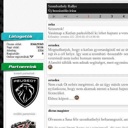
Szombathely Rallye
Új hozzászólás írása
|<
<<
<
1
2
3
4
zoka
Sziasztok!
Vasárnap a Katlan parkolóból ki lehet hajtani a vers
Előzmény: ortodox 322. 2016-05-19 14:06:06
Összes oldal:
856629369
ortodox
Napi oldal:
74556
Megtudhatjuk, hogy a katlan gyorsaságinál mi az út
Jelenleg:
1354
Regisztrált:
0
rajt és a cél helye. Így sem a szombati -hosszabb- s
Online regisztráltak:
verziónál nem tudni honnan merre mennek.
A lassító táblák sem adnak segítséget, mert egymás
kiemelt partnerünk :
ortodox
Nem csak Őt nehéz megérteni, de az ügy másik szerepl
nyilatkozta, hogy nem akarnak menni a hazai bajno
licencüket.
Ehhez képest......
dictus magister
további partnereink :
Olvasom a Sasa féle szombathelyi beharangozót, am