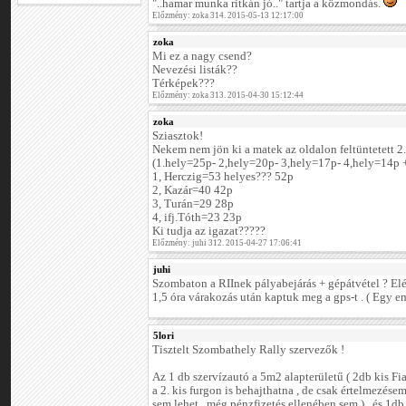
"..hamar munka ritkán jó.." tartja a közmondás.
Előzmény: zoka 314. 2015-05-13 12:17:00
zoka
Mi ez a nagy csend?
Nevezési listák??
Térképek???
Előzmény: zoka 313. 2015-04-30 15:12:44
zoka
Sziasztok!
Nekem nem jön ki a matek az oldalon feltüntetett 2
(1.hely=25p- 2,hely=20p- 3,hely=17p- 4,hely=14p +
1, Herczig=53 helyes??? 52p
2, Kazár=40 42p
3, Turán=29 28p
4, ifj.Tóth=23 23p
Ki tudja az igazat?????
Előzmény: juhi 312. 2015-04-27 17:06:41
juhi
Szombaton a RIInek pályabejárás + gépátvétel ? El
1,5 óra várakozás után kaptuk meg a gps-t . ( Egy em
5lori
Tisztelt Szombathely Rally szervezők !
Az 1 db szervízautó a 5m2 alapterületű ( 2db kis Fi
a 2. kis furgon is behajthatna , de csak értelmezésem
sem lehet , még pénzfizetés ellenében sem ) , és 1