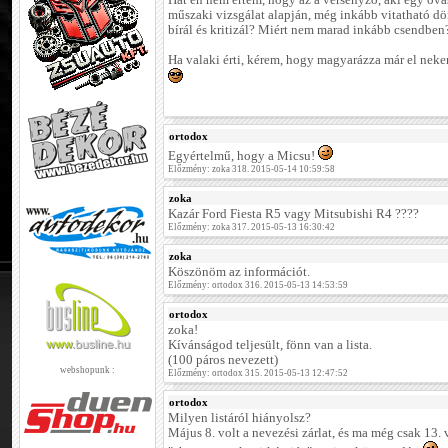
Hát én nem értem, hogy az a versenyző, aki egy óvás
műszaki vizsgálat alapján, még inkább vitatható d
bírál és kritizál? Miért nem marad inkább csendben
Ha valaki érti, kérem, hogy magyarázza már el nekem
ortodox
Egyértelmű, hogy a Micsu!
Előzmény: zoka 318. 2015-05-14 10:59:58
zoka
Kazár Ford Fiesta R5 vagy Mitsubishi R4 ????
Előzmény: zoka 317. 2015-05-13 16:30:42
zoka
Köszönöm az információt.
Előzmény: ortodox 316. 2015-05-13 14:53:59
ortodox
zoka!
Kívánságod teljesült, fönn van a lista.
(100 páros nevezett)
webshopunk :
Előzmény: ortodox 315. 2015-05-13 12:47:52
ortodox
Milyen listáról hiányolsz?
Május 8. volt a nevezési zárlat, és ma még csak 13. 