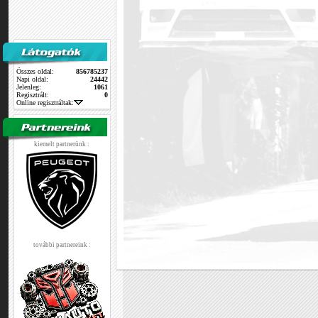
Összes oldal:
856785237
Napi oldal:
24442
Jelenleg:
1061
Regisztrált:
0
Online regisztráltak:
kiemelt partnerünk :
további partnereink :