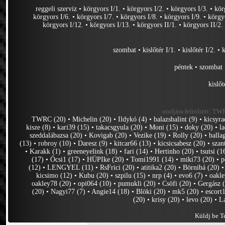
reggeli szerviz
•
körgyors I/1.
•
körgyors I/2.
•
körgyors I/3.
•
kör
körgyors I/6.
•
körgyors I/7.
•
körgyors I/8.
•
körgyors I/9.
•
körgy
körgyors I/12.
•
körgyors I/13.
•
körgyors II/1.
•
körgyors II/2.
szombat
•
kislőtér I/1.
•
kislőtér I/2.
•
k
péntek
•
szombat
kislőt
utoljára feltöltött:
TWRC
TWRC (20)
•
Michelin (20)
•
Ildykó (4)
•
balazsbalint (9)
•
kicsyra
kisze (8)
•
kari39 (15)
•
takacsgyula (20)
•
Moni (15)
•
doky (20)
•
l
szeddalábazsa (20)
•
Kovigab (20)
•
Vezike (19)
•
Rolly (20)
•
balla
(13)
•
robroy (10)
•
Daresz (9)
•
kitcar66 (13)
•
kicsicsabesz (20)
•
szan
•
Karakk (1)
•
greeneyelink (18)
•
fari (14)
•
Hertinho (20)
•
tsutsi (1
(17)
•
Öcsi1 (17)
•
HÜPIke (20)
•
Tomi1991 (14)
•
miki73 (20)
•
p
(12)
•
LENGYEL (11)
•
RsFrici (20)
•
atitika2 (20)
•
Börnibá (20)
kicsimo (12)
•
Kubu (20)
•
szpilu (15)
•
nrp (4)
•
evo6 (7)
•
oakle
oakley78 (20)
•
opi064 (10)
•
pumukli (20)
•
Csöfi (20)
•
Gergász 
(20)
•
Nagyi77 (7)
•
Angie14 (18)
•
Blöki (20)
•
mk5 (20)
•
escort
(20)
•
krisy (20)
•
levo (20)
•
L
Küldj be Te