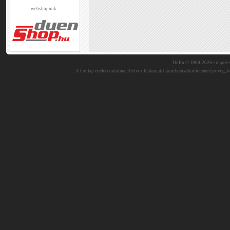
webshopunk :
DuEn © 1999-2026 •
impres
A honlap eredeti tartalma, illetve oldalainak bármilyen alkotóeleme (szöveg, ké