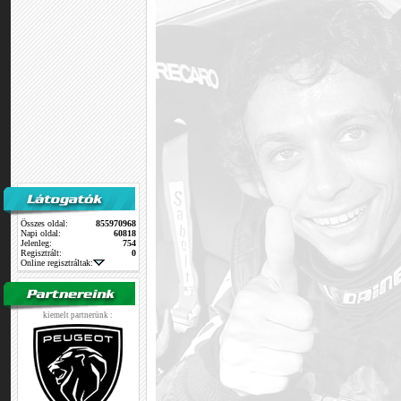
Összes oldal:
855970968
Napi oldal:
60818
Jelenleg:
754
Regisztrált:
0
Online regisztráltak:
kiemelt partnerünk :