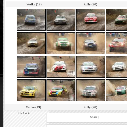
Vezike (19)
Rolly (20)
Vezike (19)
Rolly (20)
h i r d e t é s
Share
|