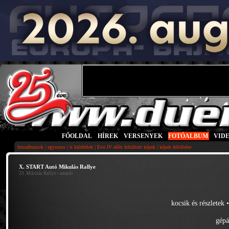
FŐOLDAL
|
HÍREK
|
VERSENYEK
|
FOTÓALBUM
|
VID
|
|
|
|
fotoalbumok
egysoros
ti küldtétek
Evo IV előtt feltöltött képek
képek feltöltése
X. START Autó Mikulás Rallye
23. Mikulás Rallye
• amatőr
kocsik és részletek
gépá