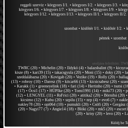
reggeli szerviz
•
körgyors I/1.
•
körgyors I/2.
•
körgyors I/3.
•
kör
körgyors I/6.
•
körgyors I/7.
•
körgyors I/8.
•
körgyors I/9.
•
körgy
körgyors I/12.
•
körgyors I/13.
•
körgyors II/1.
•
körgyors II/2.
szombat
•
kislőtér I/1.
•
kislőtér I/2.
•
k
péntek
•
szombat
kislőt
utoljára feltöltött:
TWRC
TWRC (20)
•
Michelin (20)
•
Ildykó (4)
•
balazsbalint (9)
•
kicsyra
kisze (8)
•
kari39 (15)
•
takacsgyula (20)
•
Moni (15)
•
doky (20)
•
l
szeddalábazsa (20)
•
Kovigab (20)
•
Vezike (19)
•
Rolly (20)
•
balla
(13)
•
robroy (10)
•
Daresz (9)
•
kitcar66 (13)
•
kicsicsabesz (20)
•
szan
•
Karakk (1)
•
greeneyelink (18)
•
fari (14)
•
Hertinho (20)
•
tsutsi (1
(17)
•
Öcsi1 (17)
•
HÜPIke (20)
•
Tomi1991 (14)
•
miki73 (20)
•
p
(12)
•
LENGYEL (11)
•
RsFrici (20)
•
atitika2 (20)
•
Börnibá (20)
kicsimo (12)
•
Kubu (20)
•
szpilu (15)
•
nrp (4)
•
evo6 (7)
•
oakle
oakley78 (20)
•
opi064 (10)
•
pumukli (20)
•
Csöfi (20)
•
Gergász 
(20)
•
Nagyi77 (7)
•
Angie14 (18)
•
Blöki (20)
•
mk5 (20)
•
escort
(20)
•
krisy (20)
•
levo (20)
•
L
Küldj be Te