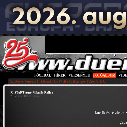
FŐOLDAL
|
HÍREK
|
VERSENYEK
|
FOTÓALBUM
|
VID
|
|
|
|
fotoalbumok
egysoros
ti küldtétek
Evo IV előtt feltöltött képek
képek feltöltése
X. START Autó Mikulás Rallye
23. Mikulás Rallye
• amatőr
kocsik és részletek
gépá