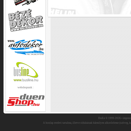
webshopunk :
DuEn © 1999-2026 •
impres
A honlap eredeti tartalma, illetve oldalainak bármilyen alkotóeleme (szöveg, ké