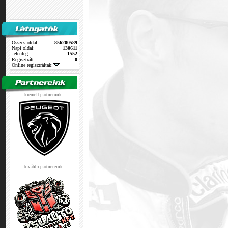
Összes oldal:
856200589
Napi oldal:
130611
Jelenleg:
1552
Regisztrált:
0
Online regisztráltak:
kiemelt partnerünk :
további partnereink :