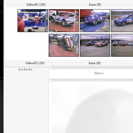
Gábor82 (20)
kisze (8)
Gábor82 (20)
kisze (8)
h i r d e t é s
Share
|