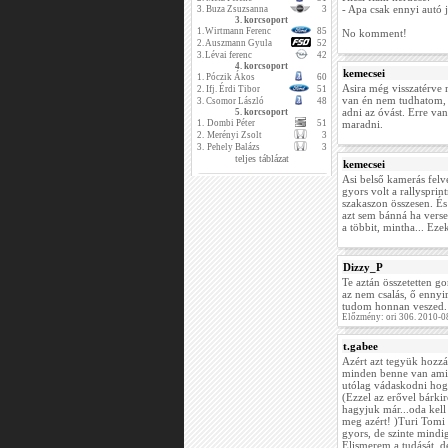
- Apa csak ennyi autó j
3.
Buza Zsuzsanna
3
3. korcsoport
1.
Wirtmann Ferenc
85
No komment!
2.
Auszmann Gyula
52
3.
Lévai ferenc
42
4. korcsoport
kemecsei
1.
Póczik Ákos
60
Asira még visszatérve 
2.
Ifj. Érdi Tibor
51
van én nem tudhatom, d
3.
Csomor László
48
adni az óvást. Erre va
5. korcsoport
1.
Dombi Péter
51
maradni.
2.
Merényi Zsolt
3
3.
Pehely Balázs
3
teljes táblázat
kemecsei
Asi belső kamerás felv
gyors volt a rallyspri
szakaszon összesen. És
azt sem bánná ha verse
a többit, mintha... Ez
Dizzy_P
Te aztán összetetten go
az nem csalás, ő enny
tudom honnan veszed.
Előzmény: ori 306. 2010-0
t.gabee
Azért azt tegyük hozzá
minden benne van amit
utólag vádaskodni hogy
(Ezzel az erővel bárki
hagyjuk már...oda kell
meg azért! )Turi Tom
gyors, de szinte mindi
Elismerem a tudását, de