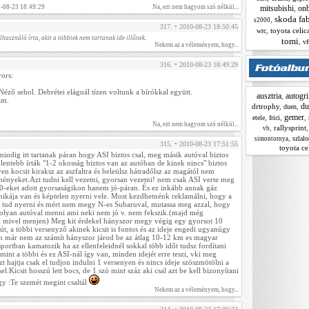
mitsubishi
on
0-08-23 18:49:29
Na, ezt nem hagyom szó nélkül...
,
skoda fa
,
s2000
317. • 2010-08-23 18:50:45
,
toyota celic
wrc
lhasználó írta, akit a többiek nem tartanak ide illőnek.
tomi
,
vf
Nekem az a véleményem, hogy...
316. • 2010-08-23 18:49:29
ors:
Néző sehol. Debrétei elágnál tízen voltunk a bírókkal együtt.
ausztria
autogri
,
am.
du
drtrophy
,
,
duen
gemer
,
,
,
etele
frici
Na, ezt nem hagyom szó nélkül...
,
rallysprint
vb
,
szlal
simontornya
315. • 2010-08-23 17:51:55
toyota ce
indig itt tartanak páran hogy ASI biztos csal, meg másik autóval biztos
entebb írták "1-2 okosság biztos van az autóban de kinek nincs" biztos
lyen kocsit kiraksz az aszfaltra és beleülsz hátradőlsz az magától nem
dményeket.Azt tudni kell vezetni, gyorsan vezetni! nem csak ASI verte meg
0-eket adott gyorsaságikon hanem jó-páran. És ez inkább annak gáz
nikája van és képtelen nyerni vele. Most kezdhetnénk reklamálni, hogy a
l tud nyerni és mért nem megy N-es Subaruval, mutassa meg azzal, hogy
n olyan autóval menni ami neki nem jó v. nem fekszik.(majd még
ki mivel menjen) Meg kit érdekel hányszor megy végig egy gyorsot 10
út, a többi versenyző akinek kicsit is fontos és az ideje engedi ugyanúgy
en már nem az számít hányszor járod be az átlag 10-12 km es magyar
portban kamatozik ha az ellenfeleidnél sokkal több időt tudsz fordítani
mint a többi és ez ASI-nál így van, minden idejét erre teszi, vki meg
t hajtja csak el tudjon indulni 1 versenyen és nincs ideje szöszmötölni a
el.Kicsit hosszú lett bocs, de 1 szó mint száz aki csal azt be kell bizonyítani
gy :Te szemét megint csaltál
Nekem az a véleményem, hogy...