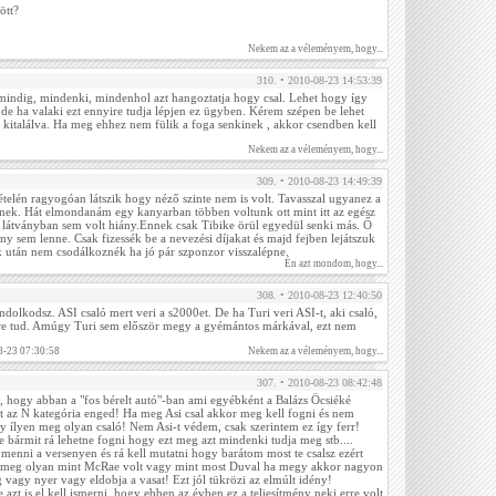
ött?
Nekem az a véleményem, hogy...
310. • 2010-08-23 14:53:39
mindig, mindenki, mindenhol azt hangoztatja hogy csal. Lehet hogy így
e ha valaki ezt ennyire tudja lépjen ez ügyben. Kérem szépen be lehet
n kitalálva. Ha meg ehhez nem fülik a foga senkinek , akkor csendben kell
Nekem az a véleményem, hogy...
309. • 2010-08-23 14:49:39
ételén ragyogóan látszik hogy néző szinte nem is volt. Tavasszal ugyanez a
ntnek. Hát elmondanám egy kanyarban többen voltunk ott mint itt az egész
 látványban sem volt hiány.Ennek csak Tibike örül egyedül senki más. Ő
ny sem lenne. Csak fizessék be a nevezési díjakat és majd fejben lejátszuk
ek után nem csodálkoznék ha jó pár szponzor visszalépne.
Én azt mondom, hogy...
308. • 2010-08-23 12:40:50
ndolkodsz. ASI csaló mert veri a s2000et. De ha Turi veri ASI-t, aki csaló,
ire tud. Amúgy Turi sem először megy a gyémántos márkával, ezt nem
8-23 07:30:58
Nekem az a véleményem, hogy...
307. • 2010-08-23 08:42:48
, hogy abban a "fos bérelt autó"-ban ami egyébként a Balázs Öcsiéké
 az N kategória enged! Ha meg Asi csal akkor meg kell fogni és nem
 ílyen meg olyan csaló! Nem Asi-t védem, csak szerintem ez így ferr!
re bármit rá lehetne fogni hogy ezt meg azt mindenki tudja meg stb....
 menni a versenyen és rá kell mutatni hogy barátom most te csalsz ezért
i meg olyan mint McRae volt vagy mint most Duval ha megy akkor nagyon
g vagy nyer vagy eldobja a vasat! Ezt jól tükrözi az elmúlt idény!
 azt is el kell ismerni, hogy ebben az évben ez a teljesítmény neki erre volt