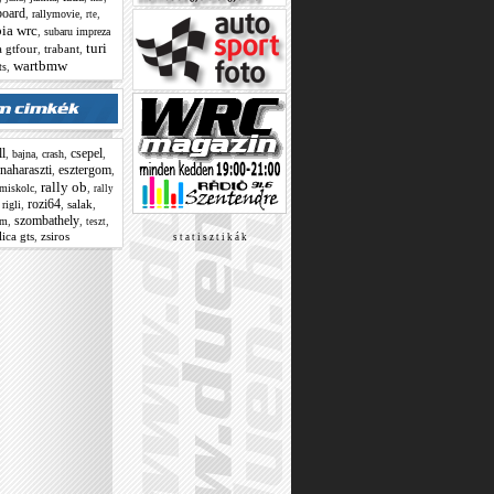
board
,
,
,
rallymovie
rte
bia wrc
,
subaru impreza
turi
a gtfour
,
trabant
,
wartbmw
,
ts
ll
csepel
,
,
,
,
bajna
crash
naharaszti
esztergom
,
,
rally ob
,
,
miskolc
rally
rozi64
,
,
,
salak
,
rigli
szombathely
,
,
,
om
teszt
lica gts
,
zsiros
s t a t i s z t i k á k