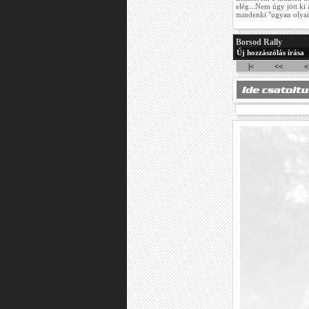
elég...Nem úgy jött k
mindenki "ugyan olyan"
Borsod Rally
Új hozzászólás írása
|<
<<
<