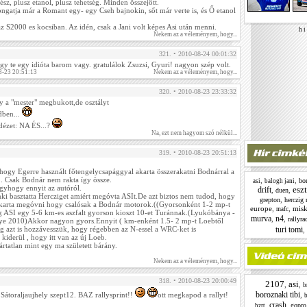
sz, plusz etanol, plusz tehetség. Minden összejött.
ongatja már a Romant egy- egy Cseh bajnokin, sőt már verte is, és Ő etanol
 S2000 es kocsiban. Az idén, csak a Jani volt képes Asi után menni.
h i 
Nekem az a véleményem, hogy...
321. • 2010-08-24 00:01:32
y te egy idióta barom vagy. gratulálok Zsuzsi, Gyuri! nagyon szép volt.
8-23 20:51:13
Nekem az a véleményem, hogy...
320. • 2010-08-23 23:33:32
 a "mester" megbukott,de osztályt
dben...
ézet: NA ÉS...?
Na, ezt nem hagyom szó nélkül...
319. • 2010-08-23 20:51:13
hogy Egerre használt főtengelycsapággyal akarta összerakatni Bodnárral a
. Csak Bodnár nem rakta így össze.
,
,
bor
asi
balogh jani
gyhogy ennyit az autóról.
esz
drift
,
,
duen
ki basztatta Hercziget amiért megóvta ASIt.De azt biztos nem tudod, hogy
,
grepton
herczig 
karta megóvni hogy csalósak a Bodnár motorok.((Gyorsonként 1-2 mp-t
europe
,
,
misk
mafc
 ASI egy 5-6 km-es aszfalt gyorson kioszt 10-et Turánnak.(Lyukóbánya -
murva
n4
,
,
rallyra
lye 2010)Akkor nagyon gyors.Ennyit ( km-enként 1.5- 2 mp-t Loebtől
turi tomi
g azt is hozzávesszük, hogy régebben az N-essel a WRC-ket is
,
iderül , hogy itt van az új Loeb.
ártatlan mint egy ma született bárány.
Nekem az a véleményem, hogy...
318. • 2010-08-23 20:00:49
2107
asi
,
,
b
boroznaki tibi
,
 Sátoraljaujhely szept12. BAZ rallysprint!!
ott megkapod a rallyt!
b
crash
,
,
gopro
bzrt