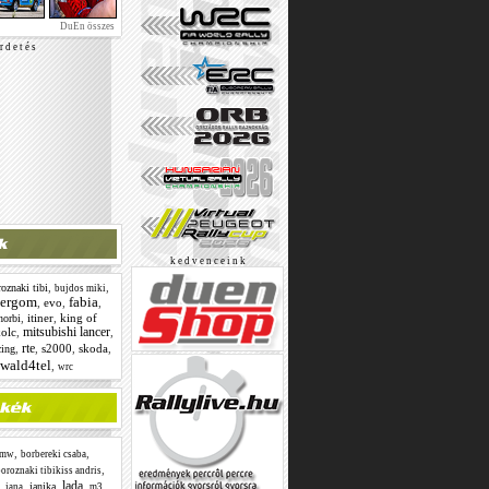
DuEn összes
r d e t é s
k e d v e n c e i n k
,
,
oznaki tibi
bujdos miki
tergom
fabia
,
evo
,
,
,
itiner
,
king of
norbi
mitsubishi lancer
olc
,
,
rte
,
,
s2000
,
skoda
,
cing
wald4tel
,
wrc
,
,
mw
borbereki csaba
,
oroznaki tibikiss andris
lada
,
,
,
,
,
janika
jana
m3