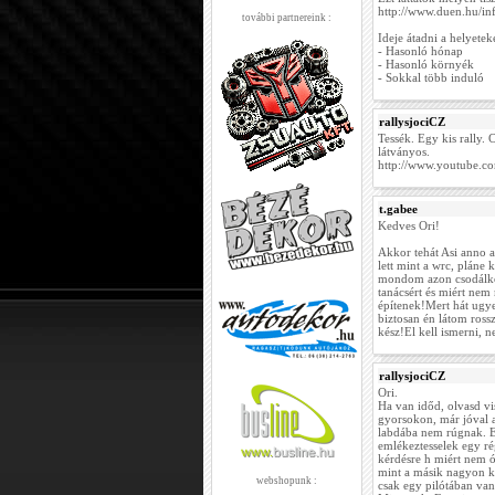
http://www.duen.hu/i
további partnereink :
Ideje átadni a helyete
- Hasonló hónap
- Hasonló környék
- Sokkal több induló
rallysjociCZ
Tessék. Egy kis rally. 
látványos.
http://www.youtube.
t.gabee
Kedves Ori!
Akkor tehát Asi anno a
lett mint a wrc, plán
mondom azon csodálko
tanácsért és miért nem
építenek!Mert hát ug
biztosan én látom ross
kész!El kell ismerni, n
rallysjociCZ
Ori.
Ha van időd, olvasd vis
gyorsokon, már jóval a 
labdába nem rúgnak. En
emlékeztesselek egy rég
kérdésre h miért nem 
mint a másik nagyon ke
webshopunk :
csak egy pilótában van