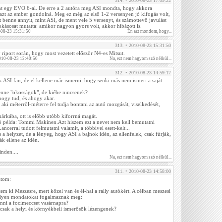
314. • 2010-08-23 17:09:22
t egy EVO 6-al. De erre a 2 autóra meg ASI mondta, hogy akkora
azt az ember gondolná. Meg ez még az első 1-2 versenyen jó kifogás volt,
t benne annyit, mint ASI, de ment vele 5 versenyt, és számottevő javulást
zokásosat mutatta: amikor nagyon gyors volt, akkor hibázott is.
-08-23 15:31:50
Én azt mondom, hogy...
313. • 2010-08-23 15:31:50
iport során, hogy most vezetett először N4-es Mitsut.
010-08-23 12:40:50
Na, ezt nem hagyom szó nélkül...
312. • 2010-08-23 14:59:17
ASI fan, de el kellene már ismerni, hogy senki más nem ismeri a saját
nne "okosságok", de kiébe nincsenek?
gy tud, és ahogy akar.
 aki méterről-méterre fel tudja bontani az autó mozgását, viselkedését,
rkába, ott is előbb utóbb kiforrná magát.
jó példa: Tommi Makinen.Azt hiszem ezt a nevet nem kell bemutatni
ancerral tudott felmutatni valamit, a többivel esett-kelt...
s a helyzet, de a lényeg, hogy ASI a bajnok idén, az ellenfelek, csak fúrják,
ák ellene az idén.
nden....
Na, ezt nem hagyom szó nélkül...
311. • 2010-08-23 14:58:00
atom:
em ki Meszesre, mert közel van és él-hal a rally autókért. A célban meszesi
ilyen mondatokat fogalmaznak meg:
tenni a focimeccset vasárnapra?
csak a helyi és környékbeli ismerősök lézengenek?