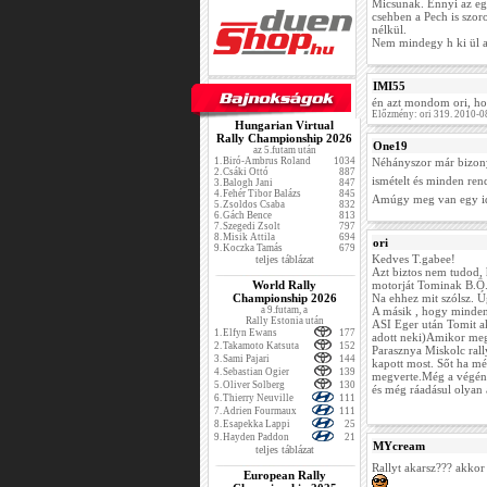
Micsunak. Ennyi az egé
csehben a Pech is szor
nélkül.
Nem mindegy h ki ül az
IMI55
én azt mondom ori, hog
Előzmény: ori 319. 2010-0
Hungarian Virtual
Rally Championship 2026
One19
az 5.futam után
1.
Biró-Ambrus Roland
1034
Néhányszor már bizony
2.
Csáki Ottó
887
ismételt és minden ren
3.
Balogh Jani
847
4.
Fehér Tibor Balázs
845
Amúgy meg van egy id
5.
Zsoldos Csaba
832
6.
Gách Bence
813
7.
Szegedi Zsolt
797
8.
Misik Attila
694
ori
9.
Koczka Tamás
679
Kedves T.gabee!
teljes táblázat
Azt biztos nem tudod, 
World Rally
motorját Tominak B.Ö.
Championship 2026
Na ehhez mit szólsz. Ú
a 9.futam, a
A másik , hogy minden
Rally Estonia után
ASI Eger után Tomit a
1.
Elfyn Ewans
177
adott neki)Amikor meg
2.
Takamoto Katsuta
152
Parasznya Miskolc ral
3.
Sami Pajari
144
kapott most. Sőt ha mé
4.
Sebastian Ogier
139
megverte.Még a végén k
5.
Oliver Solberg
130
és még ráadásul olyan 
6.
Thierry Neuville
111
7.
Adrien Fourmaux
111
8.
Esapekka Lappi
25
9.
Hayden Paddon
21
MYcream
teljes táblázat
Rallyt akarsz??? akkor
European Rally