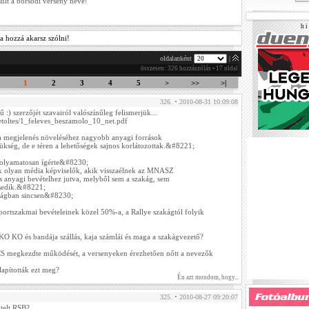
lt a borsodi verseny neve!
h i 
a hozzá akarsz szólni!
oldalanként
|
összesen: 326 hozzászólás • 17 oldal
1
2
3
4
5
>
>>
>|
326. • 2010-08-31 10:09:08
 :) szerzőjét szavairól valószínűleg felismerjük...
etoltes/1_feleves_beszamolo_10_net.pdf
 megjelenés növeléséhez nagyobb anyagi források
ükség, de e téren a lehetőségek sajnos korlátozottak.&#8221;
 folyamatosan ígérte&#8230;
 olyan média képviselők, akik visszaélnek az MNASZ
ős anyagi bevételhez jutva, melyből sem a szakág, sem
esedik.&#8221;
ságban sincsen&#8230;
szakmai bevételeinek közel 50%-a, a Rallye szakágtól folyik
KO KO és bandája szállás, kaja számlái és maga a szakágvezető?
 megkezdte működését, a versenyeken érezhetően nőtt a nevezők
apították ezt meg?
Én azt mondom, hogy...
325. • 2010-08-27 09:20:07
ztelt RSB?