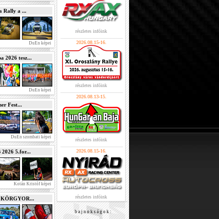
Rally a ...
részletes infóink
2026.08.15-16.
DuEn képei
2026 tesz...
részletes infóink
DuEn képei
2026.08.13-15.
r Fest...
DuEn szombati képei
részletes infóink
2026.08.15-16.
026 5.for...
Kotán Kristóf képei
részletes infóink
e KÖRGYOR...
b a j n o k s á g o k :