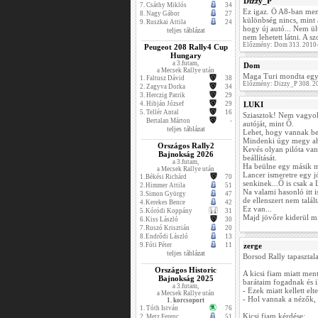
Dizzy_P
7.
Csáthy Miklós
34
Ez igaz. Ő A8-ban men
8.
Nagy Gábor
27
különbség nincs, mint 
9.
Ruszkai Attila
24
hogy új autó... Nem ül
teljes táblázat
nem lehetett látni. A s
Előzmény: Dom 313. 2010
Peugeot 208 Rally4 Cup
Hungary
a 3.futam,
Dom
a Mecsek Rallye után
Maga Turi mondta egy r
1.
Faltusz Dávid
38
Előzmény: Dizzy_P 308. 2
2.
Zagyva Dorka
34
3.
Herczig Patrik
29
4.
Hibján József
29
LUKI
5.
Tellér Antal
16
Sziasztok! Nem vagyok 
Bertalan Márton
-
autóját, mint Ő.
teljes táblázat
Lehet, hogy vannak be
Mindenki úgy megy aho
Országos Rally2
Kevés olyan pilóta van
Bajnokság 2026
beállítását.
a 3.futam,
Ha beülne egy másik má
a Mecsek Rallye után
Lancer ismeretre egy 
1.
Békési Richárd
70
senkinek...Ő is csak a L
2.
Himmer Attila
51
Na valami hasonló itt i
3.
Simon György
47
de ellenszert nem talált
4.
Kerekes Bence
42
Ez van...
5.
Kóródi Koppány
31
Majd jövőre kiderül mi
6.
Kiss László
30
7.
Ruszó Krisztián
20
8.
Endrődi László
13
9.
Fóti Péter
11
zerge
teljes táblázat
Borsod Rally tapasztal
Országos Historic
A kicsi fiam miatt ment
Bajnokság 2025
barátaim fogadnak és 
a 3.futam,
- Ezek miatt kellett el
a Mecsek Rallye után
- Hol vannak a nézők, 
1. korcsoport
1.
Tóth István
76
Kicsi fiam kérdése:
2.
Metz Ferenc
51