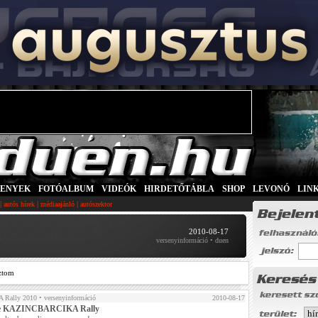
SENYEK
|
FOTÓALBUM
|
VIDEÓK
|
HIRDETŐTÁBLA
|
SHOP
|
LEVONÓ
|
LIN
|
|
|
autós hírek
médiaajánló
autószektor
2010-08-17
versenyinformáció • duen
ztom
 Rally 2010
• versenyinformáció
2010-08-17
ce KAZINCBARCIKA Rally