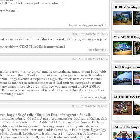
nfo/100825_OZD_nevezesek_atveteliidok.pdf
DOBOZ Sardegna 
ket másoknak.
Na, ezt nem hagyom szó nélkül...
324. • 2010-08-24 11:06:25
METABOND Kupa 
Csak az nézze akit nem flusztrálnak a bukások. Észt rally, ami nagyon jó, és
com/watch?v=wTKK57BkcOE&feature=related
Erre válaszolok...
323. • 2010-08-24 09:12:33
Drift Kings Summe
mikor verte a wrc-ket akkor annyira szétcsalta az ennes micsut hogy jobb
e kb mind ezt 10-ed, 20-ad áron mint amennyibe egy wrc kerül!Komolyan
zom, hogy a vébén a csapatok és a gyártók miért nem Asihoz mennek
 mennek már régen szétcsalt ennes autókkal amit Asi instrukciói szerint
ye egy ennes micsu kb 20-25 milla egy wrc meg mondjuk 200-250!De
zul! Én ezt a témát lezártnak tekintem! Ebben az évben Asi volt a jobb és
em utólag fikázni!
AUTOCROSS EB 2
Én azt mondom, hogy...
322. • 2010-08-24 08:42:01
sza, hogy a Salgó rally előtt, kiket láttak tréningezni a Szlovák
hivatalos tréning idő előtt. A nagy kedvenceteket, és olyan pilótákat, akik
nyit a túl sok tréningről.. A többi s***ról is van véleményem. De hagy
ebbi elejtett beszélgetésre, mikor egy ennes pilóta nyilatkozta arra a
R-Cup Challeng
óvják ki. Azt mondta, mert mindenkinek van vaj a füle mögött. Úgyanúgy
dvelt típusnál. Le lehetne már zárni ezt a f***ságot. A jobbik nyert, és
 benne a nyerés rajta kívül, az a Jani. Kedveztek ezek a pályák a