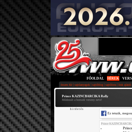
FŐOLDAL
|
HÍREK
|
VER
|
|
|
|
összes hír
sajtóanyagok
sajtóblog
sajtólista
link ajánló
Prince KAZINCBARCIKA Rally
Módosult a borsodi verseny neve!
h i r d e t é s
Ez tetszik, megos
Prince KAZINCBARCIKA
Prin