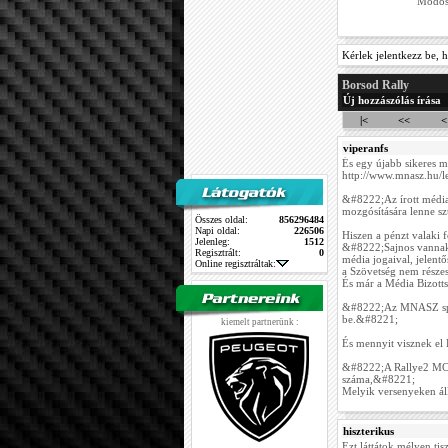
Módosu
Kérlek jelentkezz be, h
Borsod Rally
Új hozzászólás írása
|<
<<
<
viperanfs
És egy újabb sikeres mű
http://www.mnasz.hu/l
&#8222;Az írott média
mozgósítására lenne sz
Összes oldal:
856296484
Napi oldal:
226506
Hiszen a pénzt valaki
Jelenleg:
1512
&#8222;Sajnos vannak
Regisztrált:
0
média jogaival, jelent
Online regisztráltak:
a Szövetség nem rész
És már a Média Bizott
&#8222;Az MNASZ sport
be.&#8221;
kiemelt partnerünk :
És mennyit visznek el 
&#8222;A Rallye2 MCS
száma,&#8221;
Melyik versenyeken áll
hiszterikus
Ezt láttátok mélyen tis