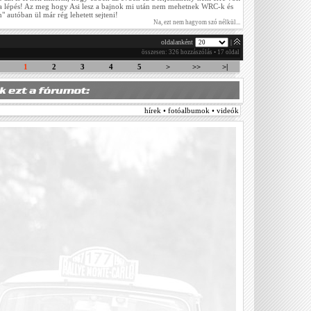
i a lépés! Az meg hogy Asi lesz a bajnok mi után nem mehetnek WRC-k és
 autóban ül már rég lehetett sejteni!
Na, ezt nem hagyom szó nélkül...
oldalanként
|
összesen: 326 hozzászólás • 17 oldal
1
2
3
4
5
>
>>
>|
hírek • fotóalbumok • videók