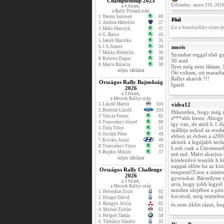
Championship 2025
Előzmény: moris 316. 201
a 4.futam,
a Rally Poland után
1.
Teemu Suninen
80
Phil
2.
Andrea Mabelini
57
Ezt a hozzászólást olyan fe
3.
Miko Marczyk
47
4.
G. Basso
45
5.
Jakub Matulka
35
6.
J.A.Suarez
30
moris
7.
Mikko Heikkila
30
Szombat reggel első gy
8.
Roberto Dapra
30
36 autó
9.
Marco Bulacia
30
Ilyet még nem láttam. 
teljes táblázat
Ott voltam, ott maradt
Rallyt akarok !!!
Országos Rally Bajnokság
Igazit.
2026
a 3.futam,
a Mecsek Rallye után
1.
László Martin
104
vidra12
2.
Bodolai László
103
Hihetetlen, hogy még m
3.
Vincze Ferenc
85
s***abb lenne. Ahogy l
4.
Trencsényi József
80
így van, de attól h 1 i
5.
Tóth Tibor
55
szállítja neked az ere
6.
Osváth Péter
49
ebben az évben a s200
7.
Kovács Antal
49
akinek a legújabb tech
8.
Trencsényi Vince
43
Loeb csak a Citroenne
9.
Bujdos Miklós
37
mit tud. Miért akarjo
teljes táblázat
kötelezővé tesszük h 
nappal előtte ha az köz
Országos Rally Challenge
megteszi!Ezen a szint
2026
gyorsokat. Bármilyen s
a 3.futam,
arra, hogy jobb legyél 
a Mecsek Rallye után
minden idejében a pénz
1.
Helembai Zsolt
92
kocsival, meg teszteléss
2.
Hinger Dávid
88
3.
Rongits Attila
85
és nem öklöt rázni, ho
4.
Molnár Zoltán
62
5.
Helgert Tamás
58
6.
Tárkányi Sándor
35