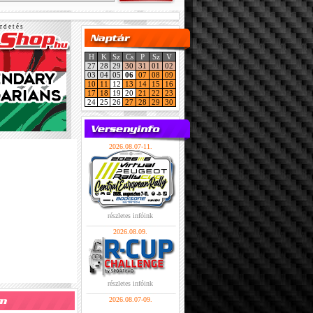
r d e t é s
H
K
Sz
Cs
P
Sz
V
27
28
29
30
31
01
02
03
04
05
06
07
08
09
10
11
12
13
14
15
16
17
18
19
20
21
22
23
24
25
26
27
28
29
30
2026.08.07-11.
részletes infóink
2026.08.09.
részletes infóink
2026.08.07-09.