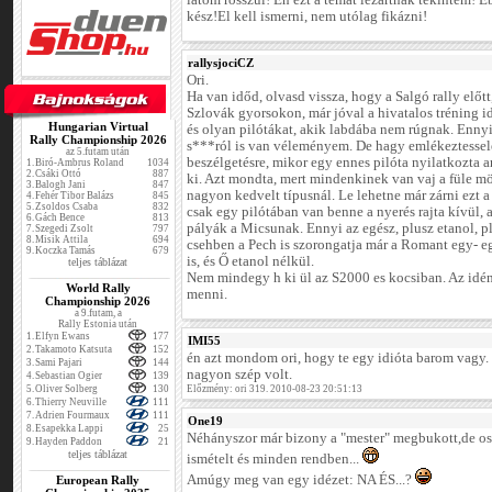
látom rosszul! Én ezt a témát lezártnak tekintem! E
kész!El kell ismerni, nem utólag fikázni!
rallysjociCZ
Ori.
Ha van időd, olvasd vissza, hogy a Salgó rally előtt,
Szlovák gyorsokon, már jóval a hivatalos tréning i
Hungarian Virtual
és olyan pilótákat, akik labdába nem rúgnak. Ennyit 
Rally Championship 2026
s***ról is van véleményem. De hagy emlékeztessele
az 5.futam után
beszélgetésre, mikor egy ennes pilóta nyilatkozta a
1.
Biró-Ambrus Roland
1034
2.
Csáki Ottó
887
ki. Azt mondta, mert mindenkinek van vaj a füle 
3.
Balogh Jani
847
nagyon kedvelt típusnál. Le lehetne már zárni ezt a 
4.
Fehér Tibor Balázs
845
5.
Zsoldos Csaba
832
csak egy pilótában van benne a nyerés rajta kívül, 
6.
Gách Bence
813
pályák a Micsunak. Ennyi az egész, plusz etanol, p
7.
Szegedi Zsolt
797
8.
Misik Attila
694
csehben a Pech is szorongatja már a Romant egy- e
9.
Koczka Tamás
679
is, és Ő etanol nélkül.
teljes táblázat
Nem mindegy h ki ül az S2000 es kocsiban. Az idén,
World Rally
menni.
Championship 2026
a 9.futam, a
Rally Estonia után
1.
Elfyn Ewans
177
IMI55
2.
Takamoto Katsuta
152
én azt mondom ori, hogy te egy idióta barom vagy. 
3.
Sami Pajari
144
nagyon szép volt.
4.
Sebastian Ogier
139
5.
Oliver Solberg
130
Előzmény: ori 319. 2010-08-23 20:51:13
6.
Thierry Neuville
111
7.
Adrien Fourmaux
111
One19
8.
Esapekka Lappi
25
Néhányszor már bizony a "mester" megbukott,de os
9.
Hayden Paddon
21
teljes táblázat
ismételt és minden rendben...
Amúgy meg van egy idézet: NA ÉS...?
European Rally