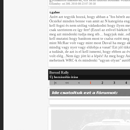
gyémántos márkával, ezt nem tudom honnan vesze
Előzmény: ori 306. 2010-08-23 07:30:58
t.gabee
Azért azt tegyük hozzá, hogy abban a "fos bérelt a
Öcsiéké minden benne van amit az N kategória eng
kell fogni és nem utólag vádaskodni hogy ílyen me
csak szerintem ez így ferr! (Ezzel az erővel bárkire
meg azt mindenki tudja meg stb.... hagyjuk már...od
kell mutatni hogy barátom most te csalsz ezért meg
mint McRae volt vagy mint most Duval ha megy ak
mindig vagy nyer vagy eldobja a vasat! Ezt jól tük
a tudását, de azt is el kell ismerni, hogy ebben az é
volt elég...Nem úgy jött ki a lépés! Az meg hogy As
mehetnek WRC-k és mindenki "ugyan olyan" autóban
Borsod Rally
Új hozzászólás írása
|<
<<
<
1
2
3
4