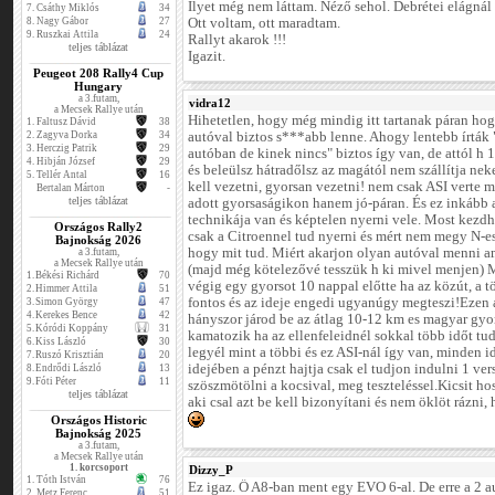
Ilyet még nem láttam. Néző sehol. Debrétei elágnál 
7.
Csáthy Miklós
34
8.
Nagy Gábor
27
Ott voltam, ott maradtam.
9.
Ruszkai Attila
24
Rallyt akarok !!!
teljes táblázat
Igazit.
Peugeot 208 Rally4 Cup
Hungary
a 3.futam,
vidra12
a Mecsek Rallye után
Hihetetlen, hogy még mindig itt tartanak páran hog
1.
Faltusz Dávid
38
2.
Zagyva Dorka
34
autóval biztos s***abb lenne. Ahogy lentebb írták 
3.
Herczig Patrik
29
autóban de kinek nincs" biztos így van, de attól h 1 
4.
Hibján József
29
és beleülsz hátradőlsz az magától nem szállítja ne
5.
Tellér Antal
16
kell vezetni, gyorsan vezetni! nem csak ASI verte 
Bertalan Márton
-
teljes táblázat
adott gyorsaságikon hanem jó-páran. És ez inkább 
technikája van és képtelen nyerni vele. Most kezd
Országos Rally2
csak a Citroennel tud nyerni és mért nem megy N-e
Bajnokság 2026
hogy mit tud. Miért akarjon olyan autóval menni am
a 3.futam,
a Mecsek Rallye után
(majd még kötelezővé tesszük h ki mivel menjen) 
1.
Békési Richárd
70
végig egy gyorsot 10 nappal előtte ha az közút, a t
2.
Himmer Attila
51
fontos és az ideje engedi ugyanúgy megteszi!Ezen 
3.
Simon György
47
4.
Kerekes Bence
42
hányszor járod be az átlag 10-12 km es magyar gyo
5.
Kóródi Koppány
31
kamatozik ha az ellenfeleidnél sokkal több időt tud
6.
Kiss László
30
legyél mint a többi és ez ASI-nál így van, minden i
7.
Ruszó Krisztián
20
idejében a pénzt hajtja csak el tudjon indulni 1 ver
8.
Endrődi László
13
9.
Fóti Péter
11
szöszmötölni a kocsival, meg teszteléssel.Kicsit hos
teljes táblázat
aki csal azt be kell bizonyítani és nem öklöt rázni,
Országos Historic
Bajnokság 2025
a 3.futam,
a Mecsek Rallye után
1. korcsoport
Dizzy_P
1.
Tóth István
76
Ez igaz. Ő A8-ban ment egy EVO 6-al. De erre a 2 
2.
Metz Ferenc
51