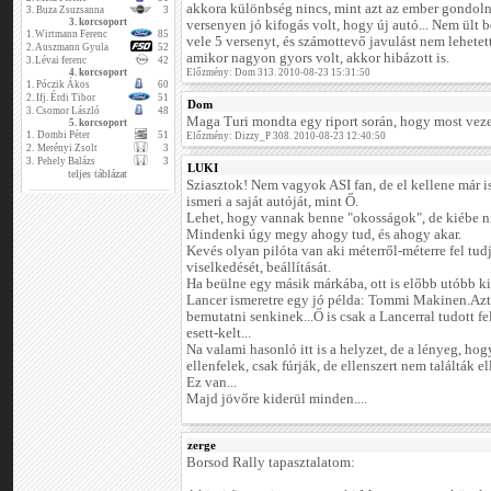
akkora különbség nincs, mint azt az ember gondoln
3.
Buza Zsuzsanna
3
3. korcsoport
versenyen jó kifogás volt, hogy új autó... Nem ült 
1.
Wirtmann Ferenc
85
vele 5 versenyt, és számottevő javulást nem lehetett
2.
Auszmann Gyula
52
amikor nagyon gyors volt, akkor hibázott is.
3.
Lévai ferenc
42
4. korcsoport
Előzmény: Dom 313. 2010-08-23 15:31:50
1.
Póczik Ákos
60
2.
Ifj. Érdi Tibor
51
Dom
3.
Csomor László
48
Maga Turi mondta egy riport során, hogy most vezet
5. korcsoport
1.
Dombi Péter
51
Előzmény: Dizzy_P 308. 2010-08-23 12:40:50
2.
Merényi Zsolt
3
3.
Pehely Balázs
3
LUKI
teljes táblázat
Sziasztok! Nem vagyok ASI fan, de el kellene már 
ismeri a saját autóját, mint Ő.
Lehet, hogy vannak benne "okosságok", de kiébe 
Mindenki úgy megy ahogy tud, és ahogy akar.
Kevés olyan pilóta van aki méterről-méterre fel tud
viselkedését, beállítását.
Ha beülne egy másik márkába, ott is előbb utóbb ki
Lancer ismeretre egy jó példa: Tommi Makinen.Azt 
bemutatni senkinek...Ő is csak a Lancerral tudott fe
esett-kelt...
Na valami hasonló itt is a helyzet, de a lényeg, hog
ellenfelek, csak fúrják, de ellenszert nem találták el
Ez van...
Majd jövőre kiderül minden....
zerge
Borsod Rally tapasztalatom: