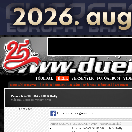
FŐOLDAL
|
HÍREK
|
VERSENYEK
|
FOTÓALBUM
|
VID
|
|
|
|
|
|
|
összes hír
sajtóanyagok
sajtóblog
sajtólista
link ajánló
autós hírek
médiaajánló
autószektor
Prince KAZINCBARCIKA Rally
Módosult a borsodi verseny neve!
h i r d e t é s
Ez tetszik, megosztom
Prince KAZINCBARCIKA Rally 2010
• versenyinformáció
Prince KAZINCBARCIKA Rally