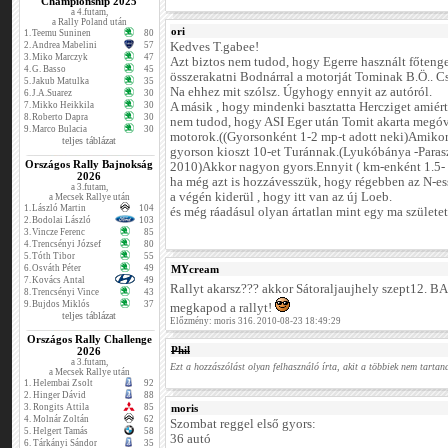
Championship 2025
a 4.futam,
a Rally Poland után
ori
1.
Teemu Suninen
80
2.
Andrea Mabelini
57
Kedves T.gabee!
3.
Miko Marczyk
47
Azt biztos nem tudod, hogy Egerre használt főteng
4.
G. Basso
45
összerakatni Bodnárral a motorját Tominak B.Ö.. C
5.
Jakub Matulka
35
Na ehhez mit szólsz. Úgyhogy ennyit az autóról.
6.
J.A.Suarez
30
7.
Mikko Heikkila
30
A másik , hogy mindenki basztatta Hercziget amiért
8.
Roberto Dapra
30
nem tudod, hogy ASI Eger után Tomit akarta megó
9.
Marco Bulacia
30
motorok.((Gyorsonként 1-2 mp-t adott neki)Amikor
teljes táblázat
gyorson kioszt 10-et Turánnak.(Lyukóbánya -Paras
Országos Rally Bajnokság
2010)Akkor nagyon gyors.Ennyit ( km-enként 1.5- 
2026
ha még azt is hozzávesszük, hogy régebben az N-e
a 3.futam,
a végén kiderül , hogy itt van az új Loeb.
a Mecsek Rallye után
1.
László Martin
104
és még ráadásul olyan ártatlan mint egy ma születet
2.
Bodolai László
103
3.
Vincze Ferenc
85
4.
Trencsényi József
80
5.
Tóth Tibor
55
6.
Osváth Péter
49
MYcream
7.
Kovács Antal
49
Rallyt akarsz??? akkor Sátoraljaujhely szept12. BA
8.
Trencsényi Vince
43
9.
Bujdos Miklós
37
megkapod a rallyt!
teljes táblázat
Előzmény: moris 316. 2010-08-23 18:49:29
Országos Rally Challenge
Phil
2026
a 3.futam,
Ezt a hozzászólást olyan felhasználó írta, akit a többiek nem tartana
a Mecsek Rallye után
1.
Helembai Zsolt
92
2.
Hinger Dávid
88
3.
Rongits Attila
85
moris
4.
Molnár Zoltán
62
Szombat reggel első gyors:
5.
Helgert Tamás
58
36 autó
6.
Tárkányi Sándor
35