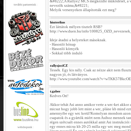
&#8222;A Rallye2 MCS megkezdte működését, a ve
további partnereink :
nevezők száma,&#8221;
Melyik versenyeken állapították ezt meg?
hiszterikus
Ezt láttátok mélyen tisztelt RSB?
http://www.duen.hu/info/100825_OZD_nevezesek_
Ideje átadni a helyeteket másoknak.
- Hasonló hónap
- Hasonló környék
- Sokkal több induló
rallysjociCZ
Tessék. Egy kis rally. Csak az nézze akit nem fluszt
nagyon jó, és látványos.
http://www.youtube.com/watch?v=wTKK57BkcOE&
t.gabee
Kedves Ori!
Akkor tehát Asi anno amikor verte a wrc-ket akkor a
micsut hogy jobb lett mint a wrc, pláne kb mind ez
amennyibe egy wrc kerül!Komolyan mondom azon 
csapatok és a gyártók miért nem Asihoz mennek ta
régen szétcsalt ennes autókkal amit Asi instrukciói
egy ennes micsu kb 20-25 milla egy wrc meg mond
webshopunk :