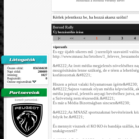
Módosult a borsodi verseny neve!
Kérlek jelentkezz be, ha hozzá akarsz szólni!
Borsod Rally
Új hozzászólás írása
|<
<<
<
1
2
3
4
viperanfs
És egy újabb sikeres mű :) szerzőjét szavairól valós
http://www.mnasz.hu/letoltes/1_feleves_beszamol
&#8222;Az írott média megjelenés növeléséhez na
Összes oldal:
856504638
mozgósítására lenne szükség, de e téren a lehetősé
Napi oldal:
200009
korlátozottak.&#8221;
Jelenleg:
1027
Regisztrált:
0
Online regisztráltak:
Hiszen a pénzt valaki folyamatosan ígérte&#8230;
&#8222;Sajnos vannak olyan média képviselők, a
média jogaival, jelentős anyagi bevételhez jutva, 
a Szövetség nem részesedik.&#8221;
kiemelt partnerünk :
És már a Média Bizottságban sincsen&#8230;
&#8222;Az MNASZ sportszakmai bevételeinek köze
folyik be.&#8221;
És mennyit visznek el KO KO és bandája szállás, ka
szakágvezető?