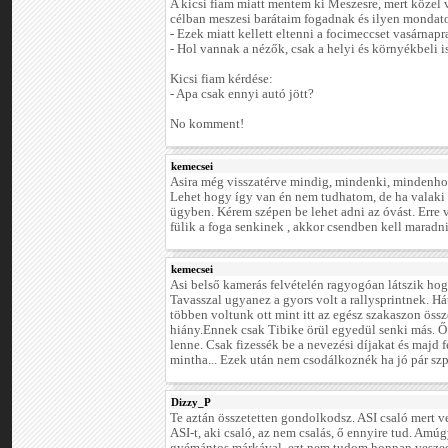
A kicsi fiam miatt mentem ki Meszesre, mert közel va
célban meszesi barátaim fogadnak és ilyen monda
- Ezek miatt kellett eltenni a focimeccset vasárnapr
- Hol vannak a nézők, csak a helyi és környékbeli
Kicsi fiam kérdése:
- Apa csak ennyi autó jött?
No komment!
kemecsei
Asira még visszatérve mindig, mindenki, mindenhol
Lehet hogy így van én nem tudhatom, de ha valaki e
ügyben. Kérem szépen be lehet adni az óvást. Erre
fülik a foga senkinek , akkor csendben kell maradni
kemecsei
Asi belső kamerás felvételén ragyogóan látszik hog
Tavasszal ugyanez a gyors volt a rallysprintnek.
többen voltunk ott mint itt az egész szakaszon öss
hiány.Ennek csak Tibike örül egyedül senki más. Ő
lenne. Csak fizessék be a nevezési díjakat és majd f
mintha... Ezek után nem csodálkoznék ha jó pár sz
Dizzy_P
Te aztán összetetten gondolkodsz. ASI csaló mert ve
ASI-t, aki csaló, az nem csalás, ő ennyire tud. Amú