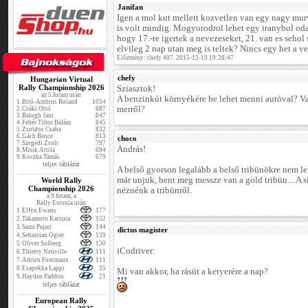
Janifan
Igen a mol kut mellett kozvetlen van egy nagy mur
is volt mindig. Mogyorodrol lehet egy iranybol odaj
hogy 17.-re igertek a nevezeseket, 21. van es sehol
elvileg 2 nap utan meg is teltek? Nincs egy het a ve
Előzmény: chefy 407. 2015-12-19 19:28:47
chefy
Hungarian Virtual
Rally Championship 2026
Sziasztok!
az 5.futam után
A benzinkút környékére be lehet menni autóval? Va
1.
Biró-Ambrus Roland
1034
merről?
2.
Csáki Ottó
887
3.
Balogh Jani
847
4.
Fehér Tibor Balázs
845
5.
Zsoldos Csaba
832
6.
Gách Bence
813
choco
7.
Szegedi Zsolt
797
András!
8.
Misik Attila
694
9.
Koczka Tamás
679
teljes táblázat
A belső gyorson legalább a belső tribünökre nem le
már unjuk, bent meg messze van a gold tribün....A s
World Rally
Championship 2026
néznénk a tribünről.
a 9.futam, a
Rally Estonia után
1.
Elfyn Ewans
177
2.
Takamoto Katsuta
152
3.
Sami Pajari
144
dictus magister
4.
Sebastian Ogier
139
5.
Oliver Solberg
130
iCodriver:
6.
Thierry Neuville
111
7.
Adrien Fourmaux
111
8.
Esapekka Lappi
25
Mi van akkor, ha rásüt a ketyerére a nap?
9.
Hayden Paddon
21
teljes táblázat
European Rally