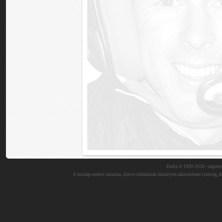
DuEn © 1999-2026 •
impres
A honlap eredeti tartalma, illetve oldalainak bármilyen alkotóeleme (szöveg, ké