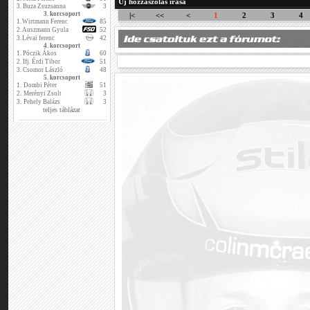
Új hozzászólás írása
3.
Buza Zsuzsanna
3
3. korcsoport
|<
<<
<
1
2
3
4
1.
Wirtmann Ferenc
85
2.
Auszmann Gyula
52
3.
Lévai ferenc
42
4. korcsoport
1.
Póczik Ákos
60
2.
Ifj. Érdi Tibor
51
3.
Csomor László
48
5. korcsoport
1.
Dombi Péter
51
2.
Merényi Zsolt
3
3.
Pehely Balázs
3
teljes táblázat