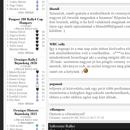
7.
Csáthy Miklós
34
8.
Nagy Gábor
27
hbandi
9.
Ruszkai Attila
24
teljes táblázat
Sziasztok, ismét gratula a rendezőknek és verseny
nagyon jól éreztük magunkat a futamon! Képeim 
Peugeot 208 Rally4 Cup
fent lesznek, addig is ha kell valakinek magának e
Hungary
a 3.futam,
írjon egy mailt rajtszámmal a hbandi89@gmail.com
a Mecsek Rallye után
küldöm :)
1.
Faltusz Dávid
38
2.
Zagyva Dorka
34
3.
Herczig Patrik
29
4.
Hibján József
29
WRC rally
5.
Tellér Antal
16
Így a tegnapi és a mai nap után itthon kiolvadva 
Bertalan Márton
-
teljes táblázat
nek minősíthetetlen volt a viselkedése....s***os ki
mindenkinek beszólogat aki a szalag mögött állt nor
Országos Rally2
:D//más: szerintem nagyon jó kis pörgős verseny v
Bajnokság 2026
mentek, látványos volt, az utolsó körgyors meg plán
a 3.futam,
a Mecsek Rallye után
ismét ott a helyünk :)
1.
Békési Richárd
70
2.
Himmer Attila
51
3.
Simon György
47
4.
Kerekes Bence
42
pegumak
5.
Kóródi Koppány
31
teljesen jó közvetítés,csak egy picit több profizmu
6.
Kiss László
30
tiszteletem a hidegben fagyoskodó szerkesztőknek, 
7.
Ruszó Krisztián
20
8.
Endrődi László
13
ebben a cefet időben egész nap kint állnak...
9.
Fóti Péter
11
teljes táblázat
villamgeza
Országos Historic
Bajnokság 2025
Osztom a véleményed!
a 3.futam,
Előzmény: bandy544 396. 2014-12-28 17:37:10
a Mecsek Rallye után
1. korcsoport
Szilveszter Rallye
1.
Tóth István
76
2.
Metz Ferenc
51