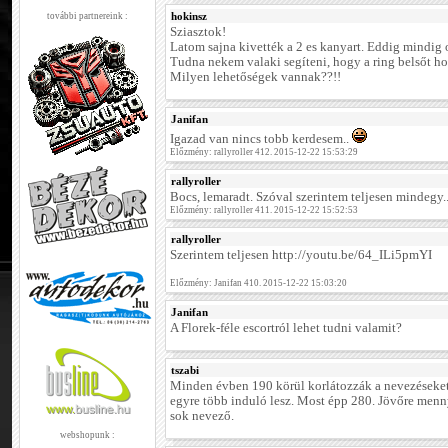
hokinsz
további partnereink :
Sziasztok!
Latom sajna kivették a 2 es kanyart. Eddig mindig o
Tudna nekem valaki segíteni, hogy a ring belsőt h
Milyen lehetőségek vannak??!!
Janifan
Igazad van nincs tobb kerdesem..
Előzmény: rallyroller 412. 2015-12-22 15:53:29
rallyroller
Bocs, lemaradt. Szóval szerintem teljesen mindegy..
Előzmény: rallyroller 411. 2015-12-22 15:52:53
rallyroller
Szerintem teljesen http://youtu.be/64_ILi5pmYI
Előzmény: Janifan 410. 2015-12-22 15:03:20
Janifan
A Florek-féle escortról lehet tudni valamit?
tszabi
Minden évben 190 körül korlátozzák a nevezéseket,
egyre több induló lesz. Most épp 280. Jövőre menn
sok nevező.
webshopunk :