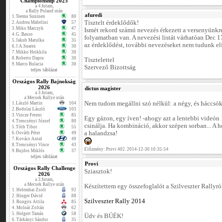
Championship 2025
a 4.futam,
a Rally Poland után
afuredi
1.
Teemu Suninen
80
Tisztelt érdeklődők!
2.
Andrea Mabelini
57
3.
Miko Marczyk
47
Ismét rekord számú nevezés érkezett a versenyünkr
4.
G. Basso
45
folyamatban van. A nevezési listát várhatóan Dec 1
5.
Jakub Matulka
35
az érdeklődést, további nevezéseket nem tudunk elf
6.
J.A.Suarez
30
7.
Mikko Heikkila
30
8.
Roberto Dapra
30
Tisztelettel
9.
Marco Bulacia
30
Szervező Bizottság
teljes táblázat
Országos Rally Bajnokság
2026
dictus magister
a 3.futam,
a Mecsek Rallye után
Nem tudom megállni szó nélkül: a négy, és háccsó
1.
László Martin
104
2.
Bodolai László
103
3.
Vincze Ferenc
85
Egy gázon, egy íven! -ahogy azt a lentebbi videón 1
4.
Trencsényi József
80
csinálja. Ha kombináció, akkor szépen sorban... A 
5.
Tóth Tibor
55
a halandzsa!
6.
Osváth Péter
49
7.
Kovács Antal
49
8.
Trencsényi Vince
43
Előzmény: Provi 402. 2014-12-30 10:35:54
9.
Bujdos Miklós
37
teljes táblázat
Provi
Országos Rally Challenge
Sziasztok!
2026
a 3.futam,
a Mecsek Rallye után
Készítettem egy összefoglalót a Szilveszter Rallyró
1.
Helembai Zsolt
92
2.
Hinger Dávid
88
Szilveszter Rally 2014
3.
Rongits Attila
85
4.
Molnár Zoltán
62
5.
Helgert Tamás
58
Üdv és BÚÉK!
6.
Tárkányi Sándor
35