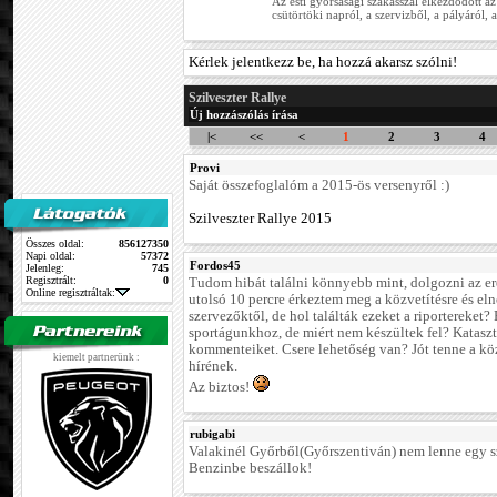
Az esti gyorsasági szakasszal elkezdődött az
csütörtöki napról, a szervizből, a pályáról, a
Kérlek jelentkezz be, ha hozzá akarsz szólni!
Szilveszter Rallye
Új hozzászólás írása
|<
<<
<
1
2
3
4
Provi
Saját összefoglalóm a 2015-ös versenyről :)
Szilveszter Rallye 2015
Összes oldal:
856127350
Napi oldal:
57372
Fordos45
Jelenleg:
745
Regisztrált:
0
Tudom hibát találni könnyebb mint, dolgozni az er
Online regisztráltak:
utolsó 10 percre érkeztem meg a közvetítésre és eln
szervezőktől, de hol találták ezeket a riportereket
sportágunkhoz, de miért nem készültek fel? Katasztr
kommenteiket. Csere lehetőség van? Jót tenne a közv
kiemelt partnerünk :
hírének.
Az biztos!
rubigabi
Valakinél Győrből(Győrszentiván) nem lenne egy s
Benzinbe beszállok!