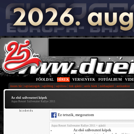
FŐOLDAL
|
HÍREK
|
VERSENYEK
|
FOTÓALBUM
|
VID
|
|
|
|
|
|
|
összes hír
sajtóanyagok
sajtóblog
sajtólista
link ajánló
autós hírek
médiaajánló
autószektor
Az első szilveszteri képek
Aqua Resort Szilveszter Rallye 2011
h i r d e t é s
Ez tetszik, megosztom
Aqua Resort Szilveszter Rallye 2011
• ajánló
Az első szilveszteri képek