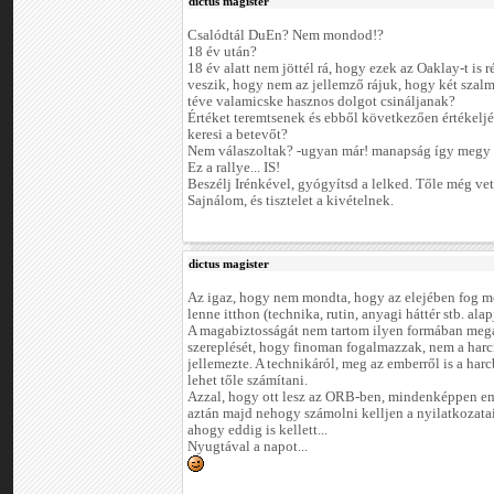
dictus magister
Csalódtál DuEn? Nem mondod!?
18 év után?
18 év alatt nem jöttél rá, hogy ezek az Oaklay-t is r
veszik, hogy nem az jellemző rájuk, hogy két szalm
téve valamicske hasznos dolgot csináljanak?
Értéket teremtsenek és ebből következően értékelj
keresi a betevőt?
Nem válaszoltak? -ugyan már! manapság így megy 
Ez a rallye... IS!
Beszélj Irénkével, gyógyítsd a lelked. Tőle még vet
Sajnálom, és tisztelet a kivételnek.
dictus magister
Az igaz, hogy nem mondta, hogy az elejében fog men
lenne itthon (technika, rutin, anyagi háttér stb. alap
A magabiztosságát nem tartom ilyen formában mega
szereplését, hogy finoman fogalmazzak, nem a harc
jellemezte. A technikáról, meg az emberről is a har
lehet tőle számítani.
Azzal, hogy ott lesz az ORB-ben, mindenképpen em
aztán majd nehogy számolni kelljen a nyilatkozata
ahogy eddig is kellett...
Nyugtával a napot...