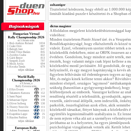
zoltantiger
Tisztelettel kérdezem, hogy ebből az 1.000.000 ké
limitált kiadású puzzle-t készíttetni és a Shopban e
dictus magister
A főoldalon megjelent közlekedésbiztonsággal kap
Hungarian Virtual
videóhoz:
Rally Championship 2026
Minden tiszteletem Pintér József úré. és a Veszprém
az 5.futam után
1.
Biró-Ambrus Roland
1034
Rendőrkapitányságé, hogy elkészítették és közzé te
2.
Csáki Ottó
887
videót. Ezzel, véleményem szerint többet tettek a 
3.
Balogh Jani
847
4.
Fehér Tibor Balázs
845
közlekedők érdekében, mint az ORFK összesen az 
5.
Zsoldos Csaba
832
években. Gondolom, hogy mindezt azért tették, me
6.
Gách Bence
813
7.
Szegedi Zsolt
797
érezték, hogy valamit mégis csak lépni kellene a m
8.
Misik Attila
694
közlekedési morál javításáért. Jól gondolták, de egy
9.
Koczka Tamás
679
teljes táblázat
helyszínelő, és egy megyei kapitányság is kevés a
figyelem felhívásán túl érdemlegesen tegyen az üg
World Rally
Mit, és mégis kinek kellene tenni akkor? Rövidtáv
Championship 2026
mindent elsöprő, országos "agymosó" médiakampá
a 9.futam, a
Rally Estonia után
szükség (hasonlóan a gyógyszergyárakéhoz), hogy
1.
Elfyn Ewans
177
felébredjenek az emberek. Vasszigor kellene az uta
2.
Takamoto Katsuta
152
rendőrség részéről a telefonálók, gyorshajtók, agre
3.
Sami Pajari
144
4.
Sebastian Ogier
139
vezetők, záróvonal átlépők, nem indexelők, önkén
5.
Oliver Solberg
130
parkolók, összefoglalóan azok ellen, akik semmibe
6.
Thierry Neuville
111
közlekedő társaikat, fittyet hánynak a közlekedés é
7.
Adrien Fourmaux
111
együttélés legminimálisabb szabályaira is. Ez len
8.
Esapekka Lappi
25
9.
Hayden Paddon
21
de nem rejtem véka alá azt a személyes véleménye
teljes táblázat
javíthatna az is a helyzeten, ha egyes járműtípusok
pszichológiai vizsgálatnak vetnék alá. Kettőt lehet
European Rally