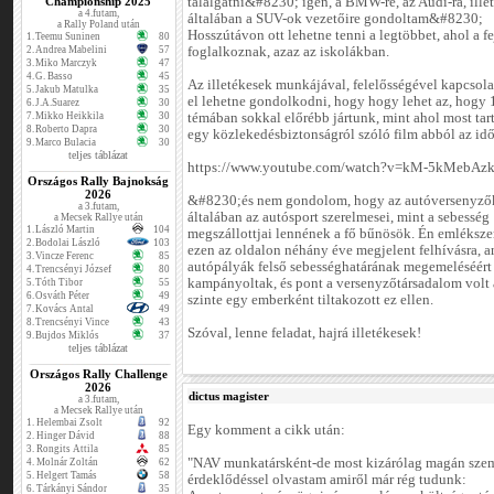
Championship 2025
találgatni&#8230; igen, a BMW-re, az Audi-ra, ille
a 4.futam,
általában a SUV-ok vezetőire gondoltam&#8230;
a Rally Poland után
Hosszútávon ott lehetne tenni a legtöbbet, ahol a f
1.
Teemu Suninen
80
2.
Andrea Mabelini
57
foglalkoznak, azaz az iskolákban.
3.
Miko Marczyk
47
4.
G. Basso
45
Az illetékesek munkájával, felelősségével kapcsola
5.
Jakub Matulka
35
el lehetne gondolkodni, hogy hogy lehet az, hogy
6.
J.A.Suarez
30
7.
Mikko Heikkila
30
témában sokkal előrébb jártunk, mint ahol most tar
8.
Roberto Dapra
30
egy közlekedésbiztonságról szóló film abból az idő
9.
Marco Bulacia
30
teljes táblázat
https://www.youtube.com/watch?v=kM-5kMebAz
Országos Rally Bajnokság
2026
&#8230;és nem gondolom, hogy az autóversenyző
a 3.futam,
általában az autósport szerelmesei, mint a sebesség
a Mecsek Rallye után
1.
László Martin
104
megszállottjai lennének a fő bűnösök. Én emlékszem
2.
Bodolai László
103
ezen az oldalon néhány éve megjelent felhívásra, 
3.
Vincze Ferenc
85
autópályák felső sebességhatárának megemeléséért
4.
Trencsényi József
80
kampányoltak, és pont a versenyzőtársadalom volt 
5.
Tóth Tibor
55
6.
Osváth Péter
49
szinte egy emberként tiltakozott ez ellen.
7.
Kovács Antal
49
8.
Trencsényi Vince
43
Szóval, lenne feladat, hajrá illetékesek!
9.
Bujdos Miklós
37
teljes táblázat
Országos Rally Challenge
2026
dictus magister
a 3.futam,
a Mecsek Rallye után
1.
Helembai Zsolt
92
Egy komment a cikk után:
2.
Hinger Dávid
88
3.
Rongits Attila
85
"NAV munkatársként-de most kizárólag magán szem
4.
Molnár Zoltán
62
5.
Helgert Tamás
58
érdeklődéssel olvastam amiről már rég tudunk:
6.
Tárkányi Sándor
35