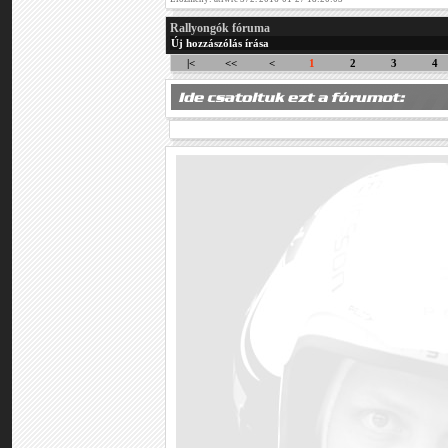
Rallyongók fóruma
Új hozzászólás írása
|<
<<
<
1
2
3
4