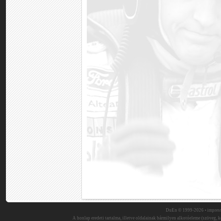
DuEn © 1999-2026 •
impres
A honlap eredeti tartalma, illetve oldalainak bármilyen alkotóeleme (szöveg, ké