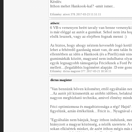
Kérdés:
Itthon mehet Hankook-kal? -amit ismer...
Előzmény: atiwrc 378. 2017-03-23 11:51:11
atiwrc
6 VB-s versenyen beért tavaly van benne versenykil
is már eléggé az autót a gumikat. Sehol nem írta 
elsők lesznek, vagy az elejében fognak menni :)
Az biztos, hogy ahogy néztem kevesebb logó került f
lehet a fehéredő gazdaság miatt van, de ami talán f
ellentétben az idén a Hankook (és a Pirelli) már ninc
gumimárkák között, magyarul nem indulhatsz olya
egyik legnagyobb támogatója Friciéknek a Ford Pet
mellett....(legalábbis logóméret alapján :D erre go
Előzmény: dictus magister 377. 2017-03-21 18:50:11
dictus magister
"Van bennünk bőven kilométer, ettől egyáltalán nem
...Az autót jól kiismertük az utóbbi időben, belakt
nagyon megbízható technika, amivel élmény minden
Frici optimizmusa és magabiztossága a régi! Hajr
figyelünk, aztán értékelünk... Fricit is... Nyugtával 
"Egyáltalán nem bánjuk, hogy itthon indulunk, me
hiányzott a magyar közönség, a nézők szeretete. A 
sokan elkísértek minket, de azért itthon mégis más 