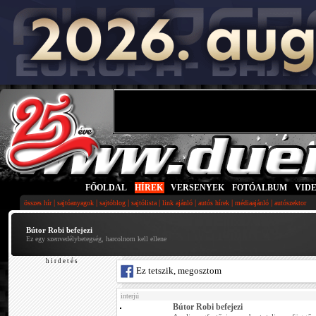
FŐOLDAL
|
HÍREK
|
VERSENYEK
|
FOTÓALBUM
|
VID
|
|
|
|
|
|
|
összes hír
sajtóanyagok
sajtóblog
sajtólista
link ajánló
autós hírek
médiaajánló
autószektor
Bútor Robi befejezi
Ez egy szenvedélybetegség, harcolnom kell ellene
h i r d e t é s
Ez tetszik, megosztom
interjú
Bútor Robi befejezi