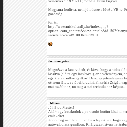
versenyezni" &#8211; mondta Turán Frigyes.
Magyarra fordítva: nem jött össze a lóvé a VB-re. F
gazdaság...
forrás:
http://www.miskolcrally.hu/index.php?
option=com_content&view=article&id=507:hianyz
szeretete&catid=10&Itemid=101
dictus magister
Megnézve a Jana videót, és látva, hogy a hidas előtt
lassítva (előtte egy lassítóval), az a véleményem, ho
egy kretén, rallye gyilkos! De az egyetemlegesen b
ott nem látott autót elfordulni. Pl. széria Zsigát, va
mai aszfalthoz, no meg a mai technikához képest...
Hillman
Jól látod Mester!
Akárhogy kutakodok a porosodó fotóim között, nem
emlékeket.
Anno meg nem fordult volna a fejünkben, hogy egy
autóval, olasz gumikon, Királyszentistván határáb