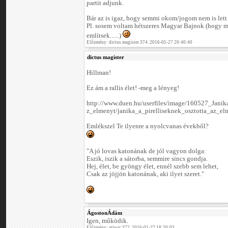
partit adjunk.
Bár az is igaz, hogy semmi okom/jogom nem is lett 
Pl. sosem voltam hétszeres Magyar Bajnok (hogy m
említsek......)
Előzmény: dictus magister 374. 2016-05-27 20:40:40
dictus magister
Hillman!
Ez ám a rallis élet! -meg a lényeg!
http://www.duen.hu/userfiles/image/160527_Jani
z_elmenyt/janika_a_pirelliseknek_osztotta_az_el
Emlékszel Te ilyenre a nyolcvanas évekből?
"A jó lovas katonának de jól vagyon dolga:
Eszik, iszik a sátorba, semmire sincs gondja.
Hej, élet, be gyöngy élet, ennél szebb sem lehet,
Csak az jöjjön katonának, aki ilyet szeret."
ÁgostonÁdám
Igen, működik.
Előzmény: atiwrc 372. 2016-01-27 18:20:03