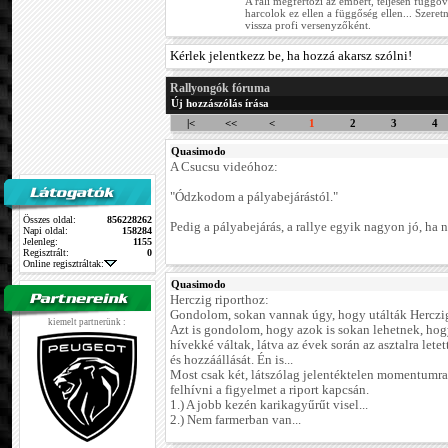
A rali megfertőzi az embert, teljesen függőv
harcolok ez ellen a függőség ellen... Szere
vissza profi versenyzőként.
Kérlek jelentkezz be, ha hozzá akarsz szólni!
Rallyongók fóruma
Új hozzászólás írása
|<
<<
<
1
2
3
4
Quasimodo
A Csucsu videóhoz:
"Ódzkodom a pályabejárástól."
Összes oldal:
856228262
Pedig a pályabejárás, a rallye egyik nagyon jó, ha n
Napi oldal:
158284
Jelenleg:
1155
Regisztrált:
0
Online regisztráltak:
Quasimodo
Herczig riporthoz:
Gondolom, sokan vannak úgy, hogy utálták Herczig 
kiemelt partnerünk :
Azt is gondolom, hogy azok is sokan lehetnek, hog
hívekké váltak, látva az évek során az asztalra letet
és hozzáállását. Én is...
Most csak két, látszólag jelentéktelen momentumr
felhívni a figyelmet a riport kapcsán.
1.) A jobb kezén karikagyűrűt visel...
2.) Nem farmerban van...