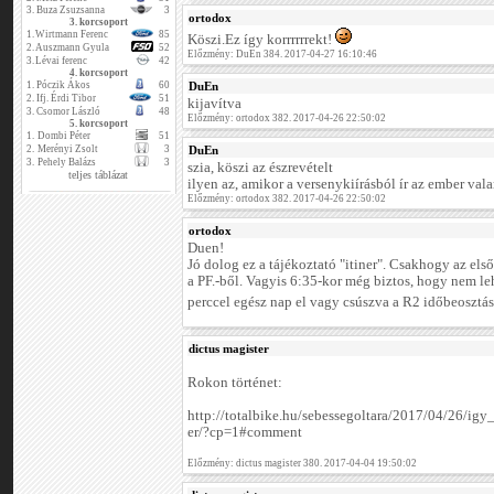
3.
Buza Zsuzsanna
3
ortodox
3. korcsoport
1.
Wirtmann Ferenc
85
Köszi.Ez így korrrrrrekt!
2.
Auszmann Gyula
52
Előzmény: DuEn 384. 2017-04-27 16:10:46
3.
Lévai ferenc
42
4. korcsoport
1.
Póczik Ákos
60
DuEn
2.
Ifj. Érdi Tibor
51
kijavítva
3.
Csomor László
48
Előzmény: ortodox 382. 2017-04-26 22:50:02
5. korcsoport
1.
Dombi Péter
51
2.
Merényi Zsolt
3
DuEn
3.
Pehely Balázs
3
szia, köszi az észrevételt
teljes táblázat
ilyen az, amikor a versenykiírásból ír az ember valam
Előzmény: ortodox 382. 2017-04-26 22:50:02
ortodox
Duen!
Jó dolog ez a tájékoztató "itiner". Csakhogy az els
a PF.-ből. Vagyis 6:35-kor még biztos, hogy nem le
perccel egész nap el vagy csúszva a R2 időbeosztá
dictus magister
Rokon történet:
http://totalbike.hu/sebessegoltara/2017/04/26/ig
er/?cp=1#comment
Előzmény: dictus magister 380. 2017-04-04 19:50:02